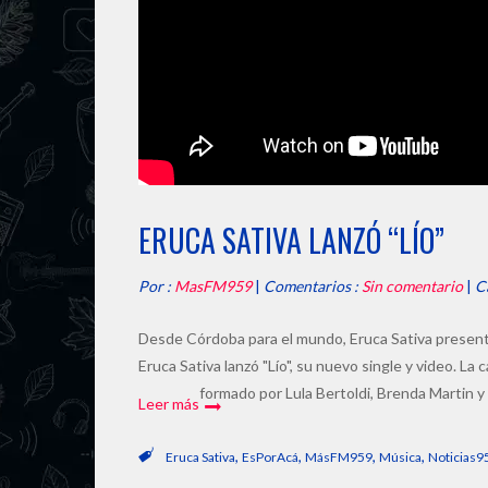
ERUCA SATIVA LANZÓ “LÍO”
Por :
MasFM959
|
Comentarios :
Sin comentario
|
C
Desde Córdoba para el mundo, Eruca Sativa presenta "
Eruca Sativa lanzó "Lío", su nuevo single y video. La 
formado por Lula Bertoldi, Brenda Martin y
Leer más
,
,
,
,
Eruca Sativa
EsPorAcá
MásFM959
Música
Noticias9