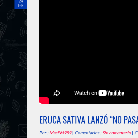
24
FEB
ERUCA SATIVA LANZÓ “NO PAS
Por :
MasFM959
|
Comentarios :
Sin comentario
|
C