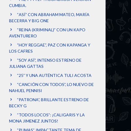
CUMBIA.
“ASÍ” CON ABRAHAM MATEO, MARÍA
BECERRA Y BIG ONE
“REINA (KRIMINAL)” CON UN KAPO
AVENTURERO
“HOY REGGAE”, PAZ CON KAPANGA Y
LOS CAFRES
“SOY ASÍ”, INTENSO ESTRENO DE
JULIANA GATTAS
“25” Y UNA AUTÉNTICA TULI ACOSTA
“CANCIÓN CON TODOS”, LO NUEVO DE
NAHUEL PENNISI
“PATRONA”, BRILLANTE ESTRENO DE
BECKY G
“TODOS LOCOS”: ¡CALIGARIS Y LA
MONA JIMENEZ JUNTOS!
“PUMAS”, IMPACTANTE TEMA DE