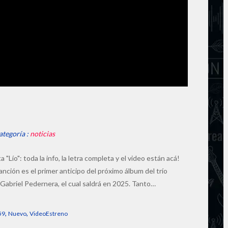
ategoría :
noticias
Lío": toda la info, la letra completa y el video están acá!
canción es el primer anticipo del próximo álbum del trío
 Gabriel Pedernera, el cual saldrá en 2025. Tanto…
,
,
59
Nuevo
VideoEstreno