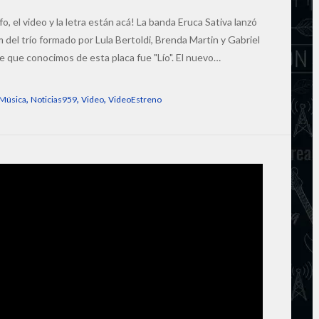
fo, el video y la letra están acá! La banda Eruca Sativa lanzó
 del trío formado por Lula Bertoldi, Brenda Martin y Gabriel
 que conocimos de esta placa fue "Lío". El nuevo…
,
,
,
Música
Noticias959
Video
VideoEstreno