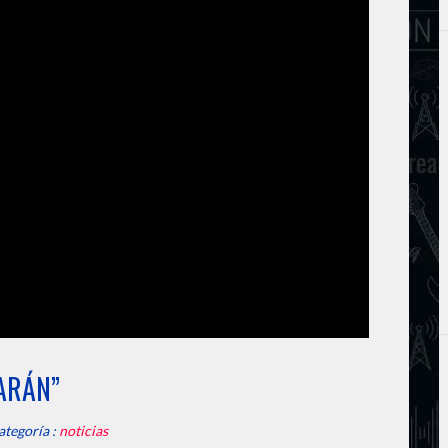
ARÁN”
ategoría :
noticias