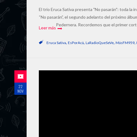
El trío Eruca Sativa presenta "No pasarán": toda la in
“No pasarán”, el segundo adelanto del próximo álbum
Pedernera. Recordemos que el primer corte
Leer más
,
,
,
,
Eruca Sativa
EsPorAcá
LaRadioQueSeVe
MásFM959
22
NOV