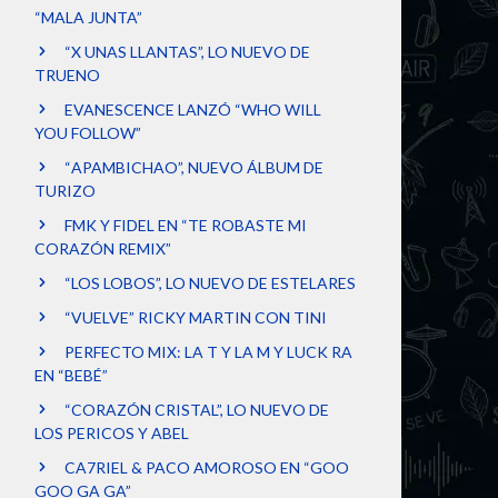
“MALA JUNTA”
“X UNAS LLANTAS”, LO NUEVO DE
TRUENO
EVANESCENCE LANZÓ “WHO WILL
YOU FOLLOW”
“APAMBICHAO”, NUEVO ÁLBUM DE
TURIZO
FMK Y FIDEL EN “TE ROBASTE MI
CORAZÓN REMIX”
“LOS LOBOS”, LO NUEVO DE ESTELARES
“VUELVE” RICKY MARTIN CON TINI
PERFECTO MIX: LA T Y LA M Y LUCK RA
EN “BEBÉ”
“CORAZÓN CRISTAL”, LO NUEVO DE
LOS PERICOS Y ABEL
CA7RIEL & PACO AMOROSO EN “GOO
GOO GA GA”