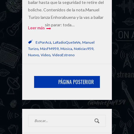
bailar hasta que la seguridad te retire del
boliche. Contenidos de la nota.Manuel
Turizo lanza Enhorabuena y la vas a bailar
sin parar: toda…
Leer más
,
,
EsPorAcá
LaRadioQueSeVe
Manuel
,
,
,
,
Turizo
MásFM959
Música
Noticias959
,
,
Nuevo
Video
VideoEstreno
PÁGINA POSTERIOR