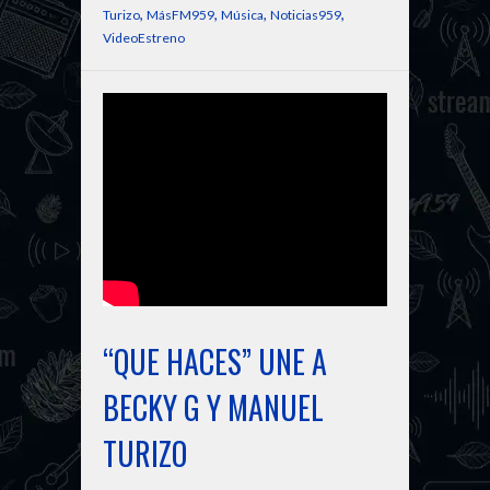
,
,
,
,
Turizo
MásFM959
Música
Noticias959
VideoEstreno
“QUE HACES” UNE A
BECKY G Y MANUEL
TURIZO