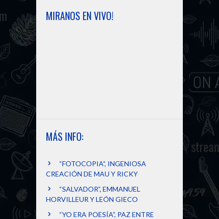
MIRANOS EN VIVO!
MÁS INFO:
“FOTOCOPIA”, INGENIOSA
CREACIÓN DE MAU Y RICKY
“SALVADOR”, EMMANUEL
HORVILLEUR Y LEÓN GIECO
“YO ERA POESÍA”, PAZ ENTRE