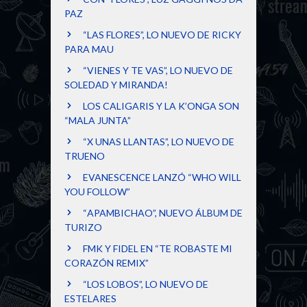
PAZ
“LAS FLORES”, LO NUEVO DE RICKY
PARA MAU
“VIENES Y TE VAS”, LO NUEVO DE
SOLEDAD Y MIRANDA!
LOS CALIGARIS Y LA K’ONGA SON
“MALA JUNTA”
“X UNAS LLANTAS”, LO NUEVO DE
TRUENO
EVANESCENCE LANZÓ “WHO WILL
YOU FOLLOW”
“APAMBICHAO”, NUEVO ÁLBUM DE
TURIZO
FMK Y FIDEL EN “TE ROBASTE MI
CORAZÓN REMIX”
“LOS LOBOS”, LO NUEVO DE
ESTELARES