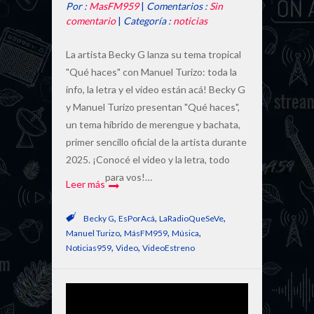
Por :
MasFM959
|
Comentarios :
Sin
comentario
|
Categoría :
noticias
La artista Becky G lanza su tema tropical
"Qué haces" con Manuel Turizo: toda la
info, la letra y el video están acá! Becky G
y Manuel Turizo presentan "Qué haces",
un tema híbrido de merengue y bachata,
primer sencillo oficial de la artista durante
2025. ¡Conocé el video y la letra, todo
para vos!…
Leer más
,
,
,
Becky G
EsPorAcá
LaRadioQueSeVe
,
,
,
Manuel Turizo
MásFM959
Música
,
,
Noticias959
Video
VideoEstreno