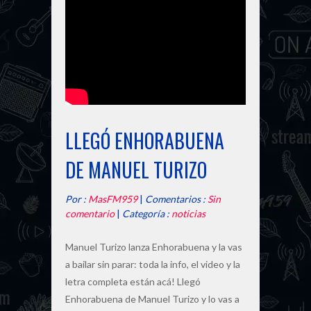
LLEGÓ ENHORABUENA
DE MANUEL TURIZO
Por :
MasFM959
|
Comentarios :
Sin
comentario
|
Categoría :
noticias
Manuel Turizo lanza Enhorabuena y la vas
a bailar sin parar: toda la info, el video y la
letra completa están acá! Llegó
Enhorabuena de Manuel Turizo y lo vas a