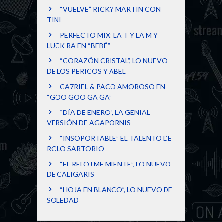
“VUELVE” RICKY MARTIN CON
TINI
PERFECTO MIX: LA T Y LA M Y
LUCK RA EN “BEBÉ”
“CORAZÓN CRISTAL”, LO NUEVO
DE LOS PERICOS Y ABEL
CA7RIEL & PACO AMOROSO EN
“GOO GOO GA GA”
“DÍA DE ENERO”, LA GENIAL
VERSIÓN DE AGAPORNIS
“INSOPORTABLE” EL TALENTO DE
ROLO SARTORIO
“EL RELOJ ME MIENTE”, LO NUEVO
DE CALIGARIS
“HOJA EN BLANCO”, LO NUEVO DE
SOLEDAD