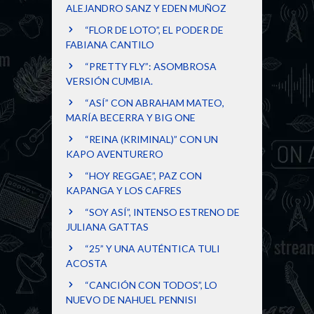
ALEJANDRO SANZ Y EDEN MUÑOZ
“FLOR DE LOTO”, EL PODER DE
FABIANA CANTILO
“PRETTY FLY”: ASOMBROSA
VERSIÓN CUMBIA.
“ASÍ” CON ABRAHAM MATEO,
MARÍA BECERRA Y BIG ONE
“REINA (KRIMINAL)” CON UN
KAPO AVENTURERO
“HOY REGGAE”, PAZ CON
KAPANGA Y LOS CAFRES
“SOY ASÍ”, INTENSO ESTRENO DE
JULIANA GATTAS
“25” Y UNA AUTÉNTICA TULI
ACOSTA
“CANCIÓN CON TODOS”, LO
NUEVO DE NAHUEL PENNISI