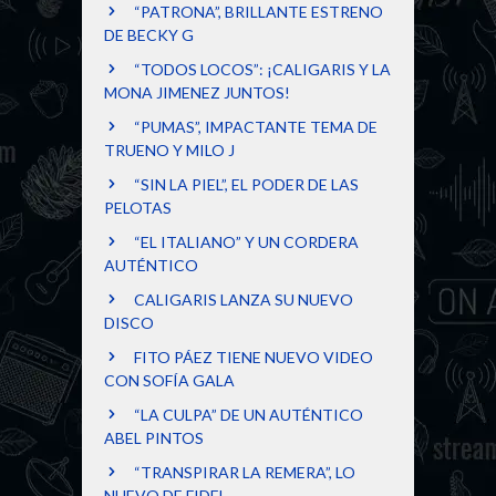
“PATRONA”, BRILLANTE ESTRENO
DE BECKY G
“TODOS LOCOS”: ¡CALIGARIS Y LA
MONA JIMENEZ JUNTOS!
“PUMAS”, IMPACTANTE TEMA DE
TRUENO Y MILO J
“SIN LA PIEL”, EL PODER DE LAS
PELOTAS
“EL ITALIANO” Y UN CORDERA
AUTÉNTICO
CALIGARIS LANZA SU NUEVO
DISCO
FITO PÁEZ TIENE NUEVO VIDEO
CON SOFÍA GALA
“LA CULPA” DE UN AUTÉNTICO
ABEL PINTOS
“TRANSPIRAR LA REMERA”, LO
NUEVO DE FIDEL