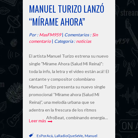
MANUEL TURIZO LANZÓ
“MÍRAME AHORA”
Por :
MasFM959
|
Comentarios :
Sin
comentario
|
Categoría :
noticias
El artista Manuel Turizo estrena su nuevo
single "Mírame Ahora (Salud Mi Reina)":
toda la info, la letra y el video están acá! El
cantante y compositor colombiano
Manuel Turizo presenta su nuevo single
promocional “Mírame ahora (Salud Mi
Reina)”, una melodía urbana que se
adentra en la frescura de los ritmos
AfroBeat, combinando energía…
Leer más
,
,
EsPorAcá
LaRadioQueSeVe
Manuel