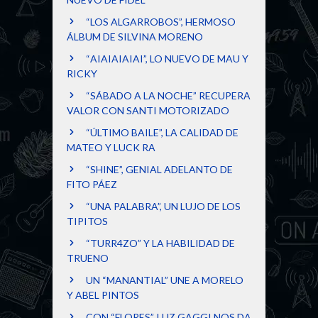
“LOS ALGARROBOS”, HERMOSO
ÁLBUM DE SILVINA MORENO
“AIAIAIAIAI”, LO NUEVO DE MAU Y
RICKY
“SÁBADO A LA NOCHE” RECUPERA
VALOR CON SANTI MOTORIZADO
“ÚLTIMO BAILE”, LA CALIDAD DE
MATEO Y LUCK RA
“SHINE”, GENIAL ADELANTO DE
FITO PÁEZ
“UNA PALABRA”, UN LUJO DE LOS
TIPITOS
“TURR4ZO” Y LA HABILIDAD DE
TRUENO
UN “MANANTIAL” UNE A MORELO
Y ABEL PINTOS
CON “FLORES”, LUZ GAGGI NOS DA