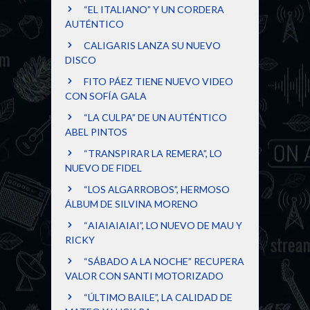
“EL ITALIANO” Y UN CORDERA
AUTÉNTICO
CALIGARIS LANZA SU NUEVO
DISCO
FITO PÁEZ TIENE NUEVO VIDEO
CON SOFÍA GALA
“LA CULPA” DE UN AUTÉNTICO
ABEL PINTOS
“TRANSPIRAR LA REMERA”, LO
NUEVO DE FIDEL
“LOS ALGARROBOS”, HERMOSO
ÁLBUM DE SILVINA MORENO
“AIAIAIAIAI”, LO NUEVO DE MAU Y
RICKY
“SÁBADO A LA NOCHE” RECUPERA
VALOR CON SANTI MOTORIZADO
“ÚLTIMO BAILE”, LA CALIDAD DE