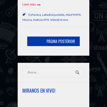
Leer más
,
,
,
EsPorAcá
LaRadioQueSeVe
MásFM959
,
,
Música
Noticias959
VideoEstreno
PÁGINA POSTERIOR
MIRANOS EN VIVO!