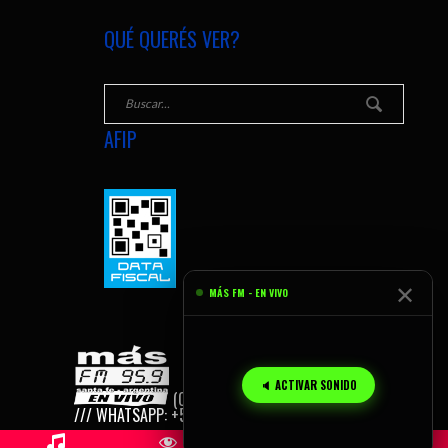
QUÉ QUERÉS VER?
AFIP
✕
MÁS FM - EN VIVO
🔈 ACTIVAR SONIDO
(C) 2026
MÁS FM, SANTA FE - AR
/// WHATSAPP: +54 9 342 155 165 959.