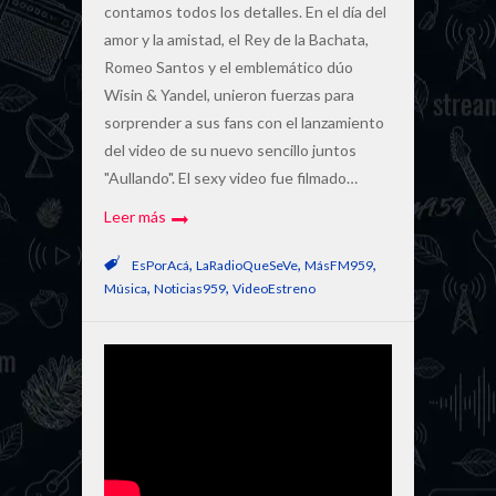
contamos todos los detalles. En el día del
amor y la amistad, el Rey de la Bachata,
Romeo Santos y el emblemático dúo
Wisin & Yandel, unieron fuerzas para
sorprender a sus fans con el lanzamiento
del video de su nuevo sencillo juntos
"Aullando". El sexy video fue filmado…
Leer más
,
,
,
EsPorAcá
LaRadioQueSeVe
MásFM959
,
,
Música
Noticias959
VideoEstreno