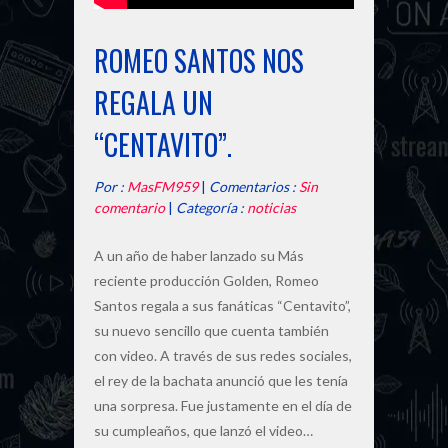
ROMEO SANTOS NOS
REGALA UN
“CENTAVITO”.
Por :
MasFM959
|
Comentarios :
Sin
comentario
|
Categoría :
noticias
A un año de haber lanzado su Más
reciente producción Golden, Romeo
Santos regala a sus fanáticas “Centavito”,
su nuevo sencillo que cuenta también
con video. A través de sus redes sociales,
el rey de la bachata anunció que les tenía
una sorpresa. Fue justamente en el día de
su cumpleaños, que lanzó el video…