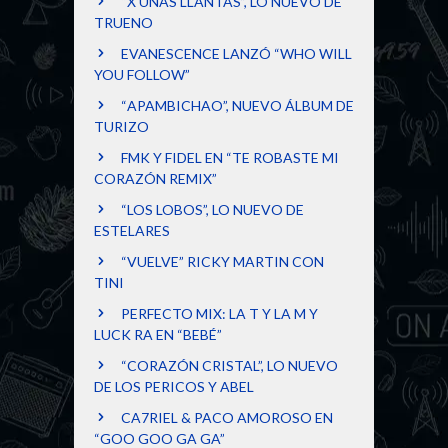
“X UNAS LLANTAS”, LO NUEVO DE
TRUENO
EVANESCENCE LANZÓ “WHO WILL
YOU FOLLOW”
“APAMBICHAO”, NUEVO ÁLBUM DE
TURIZO
FMK Y FIDEL EN “TE ROBASTE MI
CORAZÓN REMIX”
“LOS LOBOS”, LO NUEVO DE
ESTELARES
“VUELVE” RICKY MARTIN CON
TINI
PERFECTO MIX: LA T Y LA M Y
LUCK RA EN “BEBÉ”
“CORAZÓN CRISTAL”, LO NUEVO
DE LOS PERICOS Y ABEL
CA7RIEL & PACO AMOROSO EN
“GOO GOO GA GA”