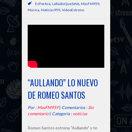
,
,
,
EsPorAcá
LaRadioQueSeVe
MásFM959
,
,
Música
Noticias959
VideoEstreno
“AULLANDO” LO NUEVO
DE ROMEO SANTOS
Por :
MasFM959
|
Comentarios :
Sin
comentario
|
Categoría :
noticias
Romeo Santos estrena "Aullando" y te