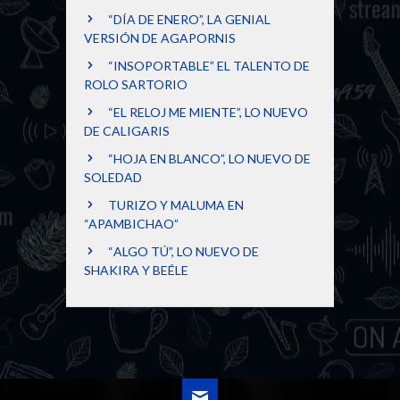
“DÍA DE ENERO”, LA GENIAL
VERSIÓN DE AGAPORNIS
“INSOPORTABLE” EL TALENTO DE
ROLO SARTORIO
“EL RELOJ ME MIENTE”, LO NUEVO
DE CALIGARIS
“HOJA EN BLANCO”, LO NUEVO DE
SOLEDAD
TURIZO Y MALUMA EN
“APAMBICHAO”
“ALGO TÚ”, LO NUEVO DE
SHAKIRA Y BEÉLE