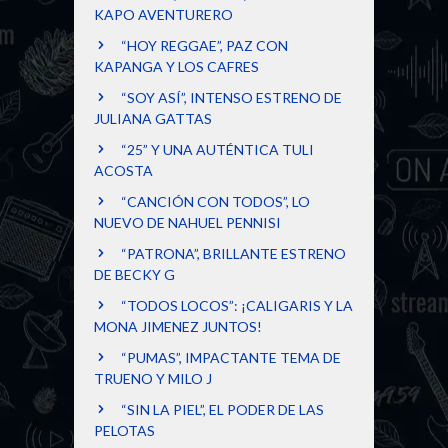
KAPO AVENTURERO
“HOY REGGAE”, PAZ CON
KAPANGA Y LOS CAFRES
“SOY ASÍ”, INTENSO ESTRENO DE
JULIANA GATTAS
“25” Y UNA AUTÉNTICA TULI
ACOSTA
“CANCIÓN CON TODOS”, LO
NUEVO DE NAHUEL PENNISI
“PATRONA”, BRILLANTE ESTRENO
DE BECKY G
“TODOS LOCOS”: ¡CALIGARIS Y LA
MONA JIMENEZ JUNTOS!
“PUMAS”, IMPACTANTE TEMA DE
TRUENO Y MILO J
“SIN LA PIEL”, EL PODER DE LAS
PELOTAS