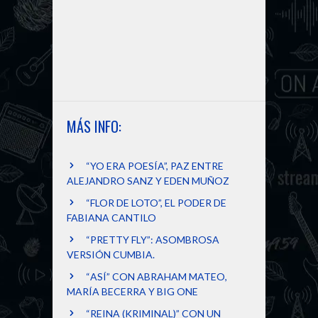
MÁS INFO:
“YO ERA POESÍA”, PAZ ENTRE
ALEJANDRO SANZ Y EDEN MUÑOZ
“FLOR DE LOTO”, EL PODER DE
FABIANA CANTILO
“PRETTY FLY”: ASOMBROSA
VERSIÓN CUMBIA.
“ASÍ” CON ABRAHAM MATEO,
MARÍA BECERRA Y BIG ONE
“REINA (KRIMINAL)” CON UN