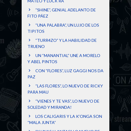
MATEO Y LUCK RA
“SHINE”, GENIAL ADELANTO DE
FITO PÁEZ
“UNA PALABRA”, UN LUJO DE LOS
TIPITOS
“TURR4ZO” Y LA HABILIDAD DE
TRUENO
UN “MANANTIAL” UNE A MORELO
Y ABEL PINTOS
CON “FLORES”, LUZ GAGGI NOS DA
PAZ
“LAS FLORES”, LO NUEVO DE RICKY
PARA MAU
“VIENES Y TE VAS”, LO NUEVO DE
SOLEDAD Y MIRANDA!
LOS CALIGARIS Y LA K’ONGA SON
“MALA JUNTA”