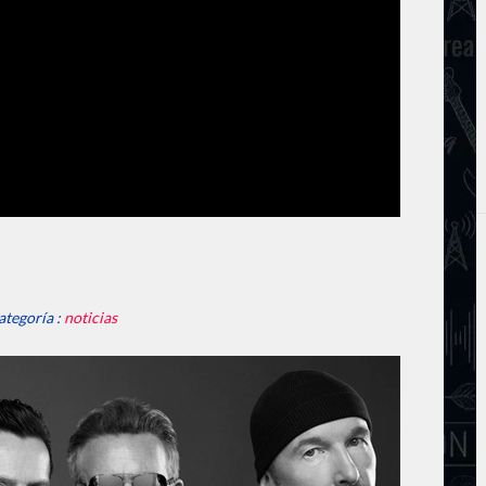
ategoría :
noticias