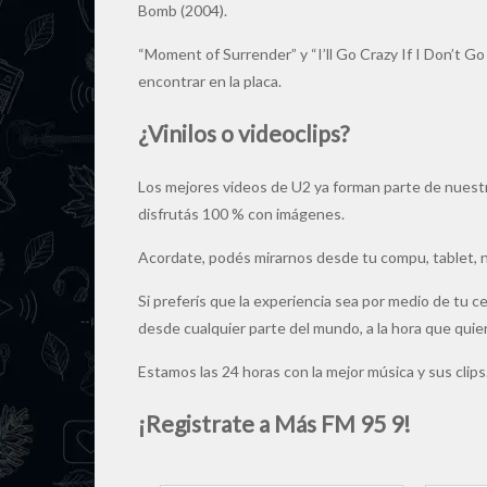
Bomb (2004).
“Moment of Surrender” y “I’ll Go Crazy If I Don’t 
encontrar en la placa.
¿Vinilos o videoclips?
Los mejores videos de U2 ya forman parte de nuestr
disfrutás 100 % con imágenes.
Acordate, podés mirarnos desde tu compu, tablet,
Si preferís que la experiencia sea por medio de tu c
desde cualquier parte del mundo, a la hora que quie
Estamos las 24 horas con la mejor música y sus clips
¡Registrate a Más FM 95 9!