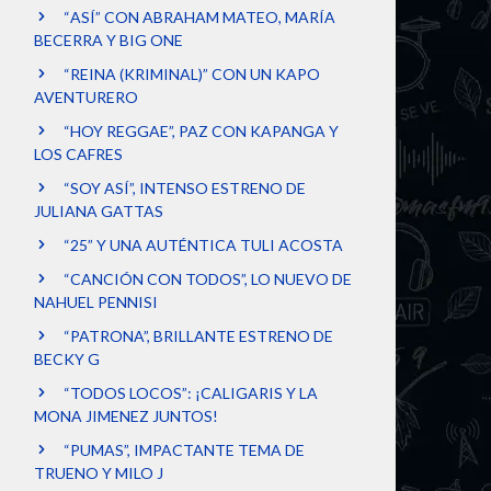
“ASÍ” CON ABRAHAM MATEO, MARÍA
BECERRA Y BIG ONE
“REINA (KRIMINAL)” CON UN KAPO
AVENTURERO
“HOY REGGAE”, PAZ CON KAPANGA Y
LOS CAFRES
“SOY ASÍ”, INTENSO ESTRENO DE
JULIANA GATTAS
“25” Y UNA AUTÉNTICA TULI ACOSTA
“CANCIÓN CON TODOS”, LO NUEVO DE
NAHUEL PENNISI
“PATRONA”, BRILLANTE ESTRENO DE
BECKY G
“TODOS LOCOS”: ¡CALIGARIS Y LA
MONA JIMENEZ JUNTOS!
“PUMAS”, IMPACTANTE TEMA DE
TRUENO Y MILO J