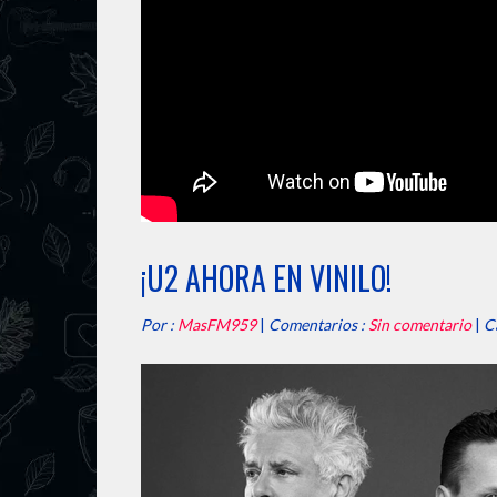
¡U2 AHORA EN VINILO!
Por :
MasFM959
|
Comentarios :
Sin comentario
|
C