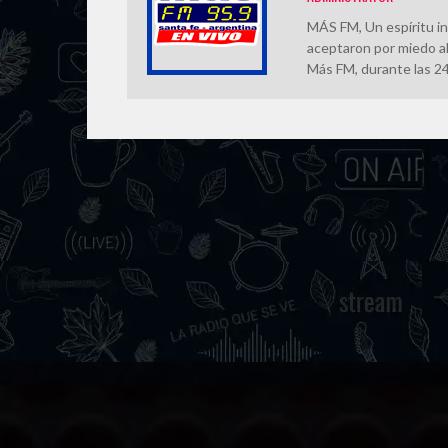
MÁS FM, Un espíritu in
aceptaron por miedo al
Más FM, durante las 24 