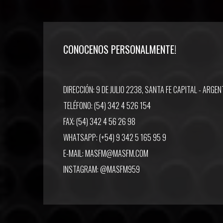
CONOCENOS PERSONALMENTE!
DIRECCIÓN: 9 DE JULIO 2238, SANTA FE CAPITAL - ARGEN
TELÉFONO: (54) 342 4 526 154
FAX: (54) 342 4 56 26 98
WHATSAPP: (+54) 9 342 5 165 95 9
E-MAIL:
MASFM@MASFM.COM
INSTAGRAM:
@MASFM959