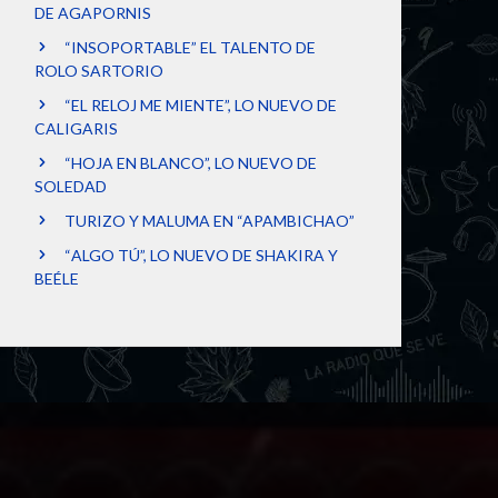
DE AGAPORNIS
“INSOPORTABLE” EL TALENTO DE
ROLO SARTORIO
“EL RELOJ ME MIENTE”, LO NUEVO DE
CALIGARIS
“HOJA EN BLANCO”, LO NUEVO DE
SOLEDAD
TURIZO Y MALUMA EN “APAMBICHAO”
“ALGO TÚ”, LO NUEVO DE SHAKIRA Y
BEÉLE