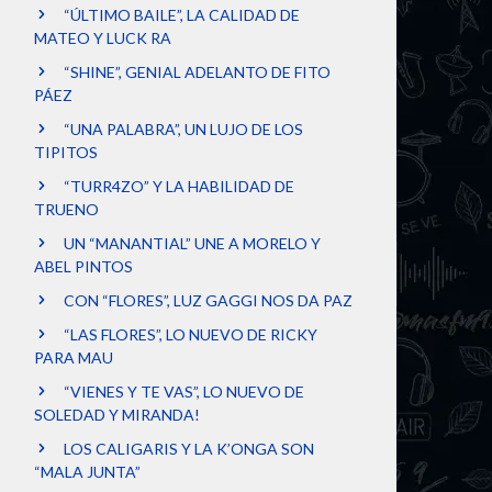
“ÚLTIMO BAILE”, LA CALIDAD DE
MATEO Y LUCK RA
“SHINE”, GENIAL ADELANTO DE FITO
PÁEZ
“UNA PALABRA”, UN LUJO DE LOS
TIPITOS
“TURR4ZO” Y LA HABILIDAD DE
TRUENO
UN “MANANTIAL” UNE A MORELO Y
ABEL PINTOS
CON “FLORES”, LUZ GAGGI NOS DA PAZ
“LAS FLORES”, LO NUEVO DE RICKY
PARA MAU
“VIENES Y TE VAS”, LO NUEVO DE
SOLEDAD Y MIRANDA!
LOS CALIGARIS Y LA K’ONGA SON
“MALA JUNTA”