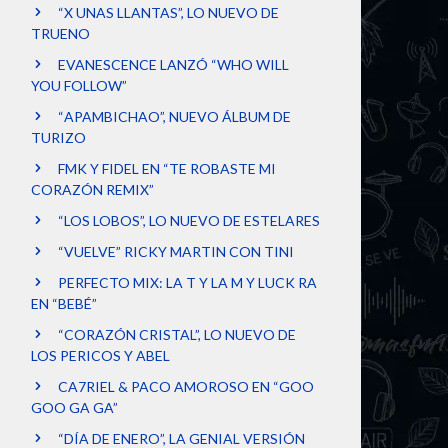
“X UNAS LLANTAS”, LO NUEVO DE
TRUENO
EVANESCENCE LANZÓ “WHO WILL
YOU FOLLOW”
“APAMBICHAO”, NUEVO ÁLBUM DE
TURIZO
FMK Y FIDEL EN “TE ROBASTE MI
CORAZÓN REMIX”
“LOS LOBOS”, LO NUEVO DE ESTELARES
“VUELVE” RICKY MARTIN CON TINI
PERFECTO MIX: LA T Y LA M Y LUCK RA
EN “BEBÉ”
“CORAZÓN CRISTAL”, LO NUEVO DE
LOS PERICOS Y ABEL
CA7RIEL & PACO AMOROSO EN “GOO
GOO GA GA”
“DÍA DE ENERO”, LA GENIAL VERSIÓN