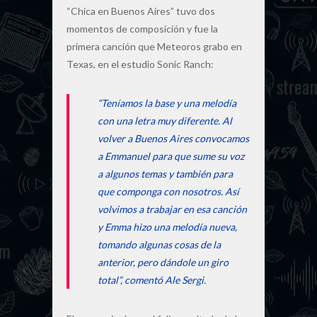
“Chica en Buenos Aires” tuvo dos
momentos de composición y fue la
primera canción que Meteoros grabo en
Texas, en el estudio Sonic Ranch:
“Teníamos la base y una melodía
con una letra muy diferente. Al
volver a Buenos Aires convocamos
a Emmanuel para que sume su voz
a algunos temas y también para
que componga con nosotros. Así
volvimos a trabajar en esa canción
y Emma hizo una melodía nueva,
tomando algunas cosas de la
anterior, pero dándole un giro
total”, comentó Ale Sergi.