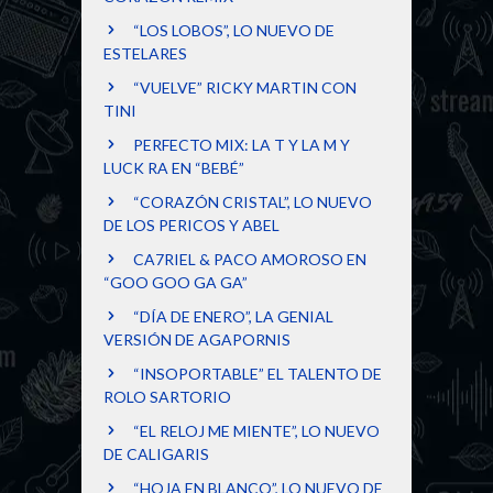
“LOS LOBOS”, LO NUEVO DE
ESTELARES
“VUELVE” RICKY MARTIN CON
TINI
PERFECTO MIX: LA T Y LA M Y
LUCK RA EN “BEBÉ”
“CORAZÓN CRISTAL”, LO NUEVO
DE LOS PERICOS Y ABEL
CA7RIEL & PACO AMOROSO EN
“GOO GOO GA GA”
“DÍA DE ENERO”, LA GENIAL
VERSIÓN DE AGAPORNIS
“INSOPORTABLE” EL TALENTO DE
ROLO SARTORIO
“EL RELOJ ME MIENTE”, LO NUEVO
DE CALIGARIS
“HOJA EN BLANCO”, LO NUEVO DE