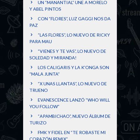
UN “MANANTIAL” UNE A MORELO
Y ABEL PINTOS
CON “FLORES”, LUZ GAGGI NOS DA
PAZ
“LAS FLORES”, LO NUEVO DE RICKY
PARA MAU
“VIENES Y TE VAS”, LO NUEVO DE
SOLEDAD Y MIRANDA!
LOS CALIGARIS Y LA K’ONGA SON
“MALA JUNTA”
“X UNAS LLANTAS”, LO NUEVO DE
TRUENO
EVANESCENCE LANZÓ “WHO WILL
YOU FOLLOW”
“APAMBICHAO”, NUEVO ÁLBUM DE
TURIZO
FMK Y FIDEL EN “TE ROBASTE MI
CORAZÓN REMIX”