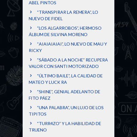
ABEL PINTOS
“TRANSPIRAR LA REMERA”, LO
NUEVO DE FIDEL
“LOS ALGARROBOS”, HERMOSO
ÁLBUM DE SILVINA MORENO
“AIAIAIAIAI”, LO NUEVO DE MAU Y
RICKY
“SÁBADO A LA NOCHE” RECUPERA
VALOR CON SANTI MOTORIZADO
“ÚLTIMO BAILE”, LA CALIDAD DE
MATEO Y LUCK RA
“SHINE”, GENIAL ADELANTO DE
FITO PÁEZ
“UNA PALABRA”, UN LUJO DE LOS
TIPITOS
“TURR4ZO” Y LA HABILIDAD DE
TRUENO