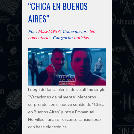
“CHICA EN BUENOS
AIRES”
Por :
MasFM959
|
Comentarios :
Sin
comentario
|
Categoría :
noticias
Luego del lanzamiento de su último single
“Vacaciones de mi mente”, Meteoros
sorprende con el nuevo sonido de “Chica
en Buenos Aires” junto a Emmanuel
Horvilleur, una refrescante canción pop
con base electrónica.