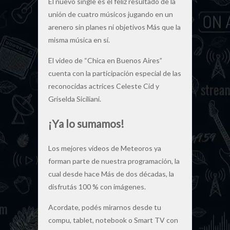
El nuevo single es el feliz resultado de la
unión de cuatro músicos jugando en un
arenero sin planes ni objetivos Más que la
misma música en sí.
El video de “Chica en Buenos Aires”
cuenta con la participación especial de las
reconocidas actrices Celeste Cid y
Griselda Siciliani.
¡Ya lo sumamos!
Los mejores videos de Meteoros ya
forman parte de nuestra programación, la
cual desde hace Más de dos décadas, la
disfrutás 100 % con imágenes.
Acordate, podés mirarnos desde tu
compu, tablet, notebook o Smart TV con