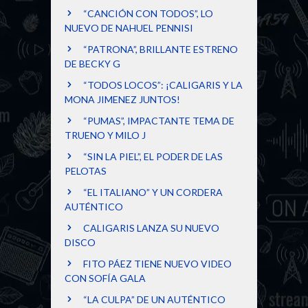
“CANCIÓN CON TODOS”, LO
NUEVO DE NAHUEL PENNISI
“PATRONA”, BRILLANTE ESTRENO
DE BECKY G
“TODOS LOCOS”: ¡CALIGARIS Y LA
MONA JIMENEZ JUNTOS!
“PUMAS”, IMPACTANTE TEMA DE
TRUENO Y MILO J
“SIN LA PIEL”, EL PODER DE LAS
PELOTAS
“EL ITALIANO” Y UN CORDERA
AUTÉNTICO
CALIGARIS LANZA SU NUEVO
DISCO
FITO PÁEZ TIENE NUEVO VIDEO
CON SOFÍA GALA
“LA CULPA” DE UN AUTÉNTICO