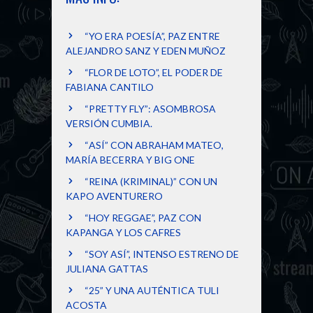
“YO ERA POESÍA”, PAZ ENTRE
ALEJANDRO SANZ Y EDEN MUÑOZ
“FLOR DE LOTO”, EL PODER DE
FABIANA CANTILO
“PRETTY FLY”: ASOMBROSA
VERSIÓN CUMBIA.
“ASÍ” CON ABRAHAM MATEO,
MARÍA BECERRA Y BIG ONE
“REINA (KRIMINAL)” CON UN
KAPO AVENTURERO
“HOY REGGAE”, PAZ CON
KAPANGA Y LOS CAFRES
“SOY ASÍ”, INTENSO ESTRENO DE
JULIANA GATTAS
“25” Y UNA AUTÉNTICA TULI
ACOSTA