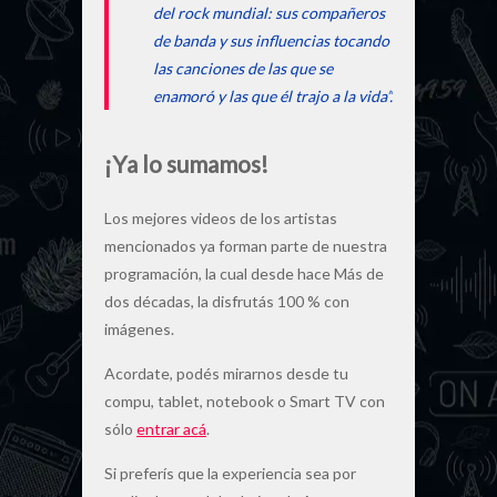
del rock mundial: sus compañeros
de banda y sus influencias tocando
las canciones de las que se
enamoró y las que él trajo a la vida”.
¡Ya lo sumamos!
Los mejores videos de los artistas
mencionados ya forman parte de nuestra
programación, la cual desde hace Más de
dos décadas, la disfrutás 100 % con
imágenes.
Acordate, podés mirarnos desde tu
compu, tablet, notebook o Smart TV con
sólo
entrar acá
.
Si preferís que la experiencia sea por