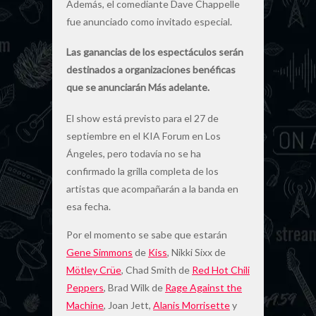
Además, el comediante Dave Chappelle
fue anunciado como invitado especial.
Las ganancias de los espectáculos serán
destinados a organizaciones benéficas
que se anunciarán Más adelante.
El show está previsto para el 27 de
septiembre en el KIA Forum en Los
Ángeles, pero todavía no se ha
confirmado la grilla completa de los
artistas que acompañarán a la banda en
esa fecha.
Por el momento se sabe que estarán
Gene Simmons
de
Kiss
, Nikki Sixx de
Mötley Crüe
, Chad Smith de
Red Hot Chili
Peppers
, Brad Wilk de
Rage Against the
Machine
, Joan Jett,
Alanis Morrisette
y