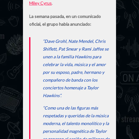
Miley Cyrus
.
La semana pasada, en un comunicado
oficial, el grupo había anunciado:
“Dave Grohl, Nate Mendel, Chris
Shiflett, Pat Smear y Rami Jaffee se
unen a la familia Hawkins para
celebrar la vida, música y el amor
por su esposo, padre, hermano y
compañero de banda con los
conciertos homenaje a Taylor
Hawkins”.
“Como una de las figuras más
respetadas y queridas de la música
moderna, el talento monolítico y la
personalidad magnética de Taylor
se ganaron el cariño de millones de