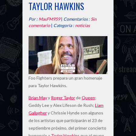
TAYLOR HAWKINS
Por :
MasFM959
|
Comentarios :
Sin
comentario
|
Categoría :
noticias
Foo Fighters prepara un gran homenaje
para Taylor Hawkins.
Brian May
y
Roger Taylor
de
Queen
;
Geddy Lee y Alex Lifeson de Rush;
Liam
Gallagher
y Chrissie Hynde son algunos
de los artistas que participarán el 23 de
septiembre próximo, del primer concierto
homenaje a
Taylor Hawkins
que el grupo