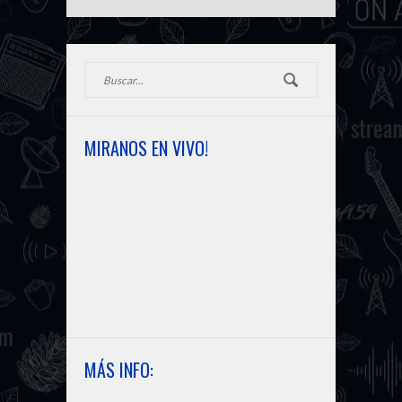
a
n
g
PRÓXIMA NOTICIA
m
k
e
r
MIRANOS EN VIVO!
MÁS INFO: