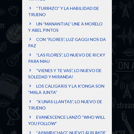
“TURR4ZO” Y LA HABILIDAD DE
TRUENO
UN “MANANTIAL” UNE A MORELO
Y ABEL PINTOS
CON “FLORES”, LUZ GAGGI NOS DA
PAZ
“LAS FLORES”, LO NUEVO DE RICKY
PARA MAU
“VIENES Y TE VAS”, LO NUEVO DE
SOLEDAD Y MIRANDA!
LOS CALIGARIS Y LA K’ONGA SON
“MALA JUNTA”
“X UNAS LLANTAS”, LO NUEVO DE
TRUENO
EVANESCENCE LANZÓ “WHO WILL
YOU FOLLOW”
“APAMBICHAO”, NUEVO ÁLBUM DE