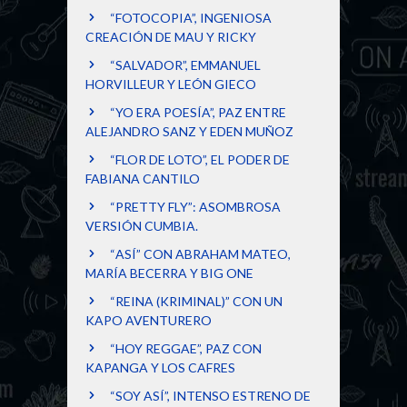
“FOTOCOPIA”, INGENIOSA
CREACIÓN DE MAU Y RICKY
“SALVADOR”, EMMANUEL
HORVILLEUR Y LEÓN GIECO
“YO ERA POESÍA”, PAZ ENTRE
ALEJANDRO SANZ Y EDEN MUÑOZ
“FLOR DE LOTO”, EL PODER DE
FABIANA CANTILO
“PRETTY FLY”: ASOMBROSA
VERSIÓN CUMBIA.
“ASÍ” CON ABRAHAM MATEO,
MARÍA BECERRA Y BIG ONE
“REINA (KRIMINAL)” CON UN
KAPO AVENTURERO
“HOY REGGAE”, PAZ CON
KAPANGA Y LOS CAFRES
“SOY ASÍ”, INTENSO ESTRENO DE