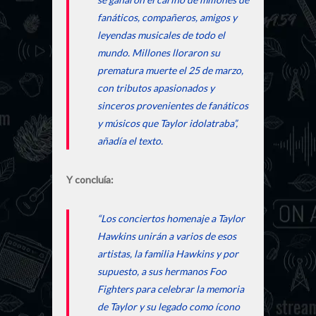
fanáticos, compañeros, amigos y
leyendas musicales de todo el
mundo. Millones lloraron su
prematura muerte el 25 de marzo,
con tributos apasionados y
sinceros provenientes de fanáticos
y músicos que Taylor idolatraba”,
añadía el texto.
Y concluía:
“Los conciertos homenaje a Taylor
Hawkins unirán a varios de esos
artistas, la familia Hawkins y por
supuesto, a sus hermanos Foo
Fighters para celebrar la memoria
de Taylor y su legado como ícono