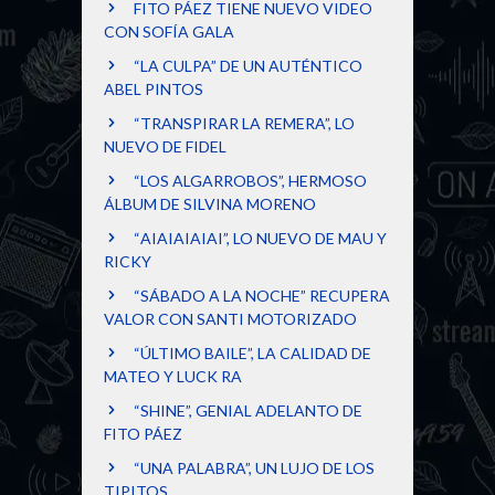
FITO PÁEZ TIENE NUEVO VIDEO
CON SOFÍA GALA
“LA CULPA” DE UN AUTÉNTICO
ABEL PINTOS
“TRANSPIRAR LA REMERA”, LO
NUEVO DE FIDEL
“LOS ALGARROBOS”, HERMOSO
ÁLBUM DE SILVINA MORENO
“AIAIAIAIAI”, LO NUEVO DE MAU Y
RICKY
“SÁBADO A LA NOCHE” RECUPERA
VALOR CON SANTI MOTORIZADO
“ÚLTIMO BAILE”, LA CALIDAD DE
MATEO Y LUCK RA
“SHINE”, GENIAL ADELANTO DE
FITO PÁEZ
“UNA PALABRA”, UN LUJO DE LOS
TIPITOS