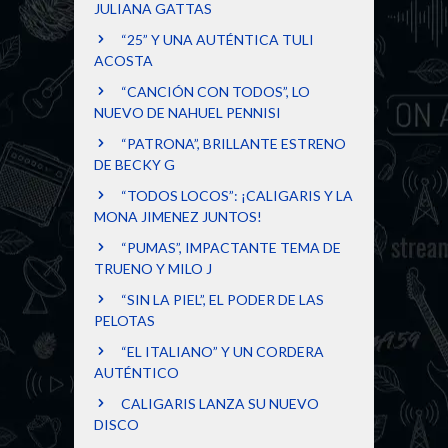
JULIANA GATTAS
“25” Y UNA AUTÉNTICA TULI
ACOSTA
“CANCIÓN CON TODOS”, LO
NUEVO DE NAHUEL PENNISI
“PATRONA”, BRILLANTE ESTRENO
DE BECKY G
“TODOS LOCOS”: ¡CALIGARIS Y LA
MONA JIMENEZ JUNTOS!
“PUMAS”, IMPACTANTE TEMA DE
TRUENO Y MILO J
“SIN LA PIEL”, EL PODER DE LAS
PELOTAS
“EL ITALIANO” Y UN CORDERA
AUTÉNTICO
CALIGARIS LANZA SU NUEVO
DISCO