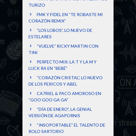
TURIZO
FMK Y FIDEL EN “TE ROBASTE MI
CORAZÓN REMIX”
“LOS LOBOS”, LO NUEVO DE
ESTELARES
“VUELVE” RICKY MARTIN CON
TINI
PERFECTO MIX: LA T Y LA M Y
LUCK RA EN “BEBÉ”
“CORAZÓN CRISTAL”, LO NUEVO
DE LOS PERICOS Y ABEL
CA7RIEL & PACO AMOROSO EN
“GOO GOO GA GA”
“DÍA DE ENERO”, LA GENIAL
VERSIÓN DE AGAPORNIS
“INSOPORTABLE” EL TALENTO DE
ROLO SARTORIO