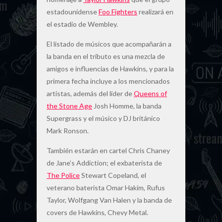
estadounidense
Foo Fighters
realizará en
el estadio de Wembley.
El listado de músicos que acompañarán a
la banda en el tributo es una mezcla de
amigos e influencias de Hawkins, y para la
primera fecha incluye a los mencionados
artistas, además del líder de
Queens of
the Stone Age
Josh Homme, la banda
Supergrass y el músico y DJ británico
Mark Ronson.
También estarán en cartel Chris Chaney
de Jane’s Addiction; el exbaterista de
The Police
Stewart Copeland, el
veterano baterista Omar Hakim, Rufus
Taylor, Wolfgang Van Halen y la banda de
covers de Hawkins, Chevy Metal.