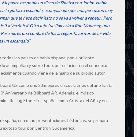
a. Mi padre me ponía un disco de Sinatra con Jobim. Había
toca la guitarra española, acompañado por una percusión muy
an que te hace decir ‘esto no se va a volver a repetir’. Pero
de ‘La Verónica’. Otro lujo fue llamarlo a Rob Mounsey, uno
 Para mí, es una cumbre de los arreglos favoritos de mi vida.
es un escándalo”.
dos los países de habla hispana, por la brillante
e lo acompañan y sobre todo, por coincidir en el concepto
pecialmente cuando viene de la mano de su propio autor.
llboard US como uno 23 mejores discos latinos del año hasta
10º Aniversario de Billboard AR. Además, el músico
mios Rolling Stone En Español como Artista del Año y en la
or España, con ocho presentaciones históricas, se prepara
 exitoso tour por Centro y Sudamérica.