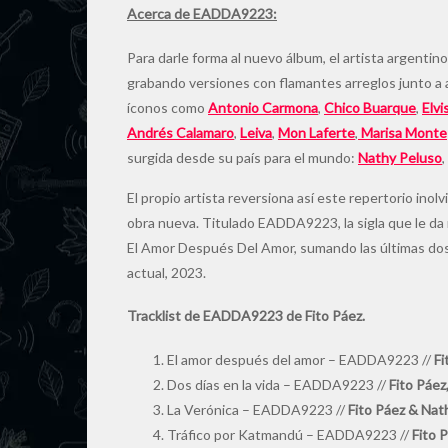
Acerca de EADDA9223:
Para darle forma al nuevo álbum, el artista argentin
grabando versiones con flamantes arreglos junto a a
íconos como
Antonio Carmona
,
Chico Buarque
,
Elvi
Andrés Calamaro
,
Leiva
,
Mon Laferte
,
Marisa Monte
surgida desde su país para el mundo:
Nathy Peluso
,
El propio artista reversiona así este repertorio in
obra nueva. Titulado EADDA9223, la sigla que le da n
El Amor Después Del Amor, sumando las últimas dos 
actual, 2023.
Tracklist de EADDA9223 de Fito Páez.
El amor después del amor – EADDA9223 //
Fi
Dos días en la vida – EADDA9223 //
Fito Páez,
La Verónica – EADDA9223 //
Fito Páez & Nat
Tráfico por Katmandú – EADDA9223 //
Fito P