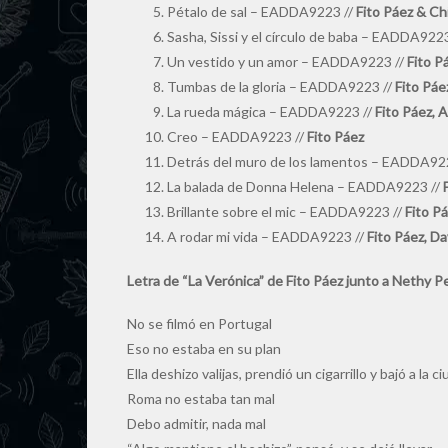
Pétalo de sal – EADDA9223 //
Fito Páez & Ch
Sasha, Sissi y el círculo de baba – EADDA9223
Un vestido y un amor – EADDA9223 //
Fito P
Tumbas de la gloria – EADDA9223 //
Fito Páez
La rueda mágica – EADDA9223 //
Fito Páez, 
Creo – EADDA9223 //
Fito Páez
Detrás del muro de los lamentos – EADDA922
La balada de Donna Helena – EADDA9223 //
F
Brillante sobre el mic – EADDA9223 //
Fito Pá
A rodar mi vida – EADDA9223 //
Fito Páez, Da
Letra de “La Verónica” de Fito Páez junto a Nethy P
No se filmó en Portugal
Eso no estaba en su plan
Ella deshizo valijas, prendió un cigarrillo y bajó a la c
Roma no estaba tan mal
Debo admitir, nada mal