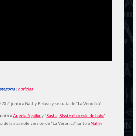
ategoría :
noticias
2232” junto a Nathy Peluso y se trata de “La Verónica”.
 junto a
Ángela Aguilar
y “
Sasha, Sissí y el círculo de baba
”
ip de la increíble versión de “La Verónica” junto a
Nathy