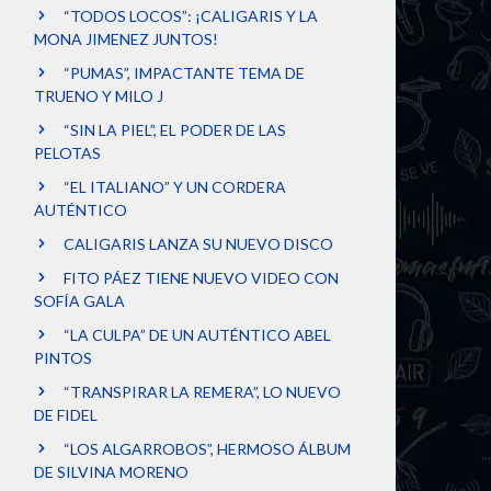
“TODOS LOCOS”: ¡CALIGARIS Y LA
MONA JIMENEZ JUNTOS!
“PUMAS”, IMPACTANTE TEMA DE
TRUENO Y MILO J
“SIN LA PIEL”, EL PODER DE LAS
PELOTAS
“EL ITALIANO” Y UN CORDERA
AUTÉNTICO
CALIGARIS LANZA SU NUEVO DISCO
FITO PÁEZ TIENE NUEVO VIDEO CON
SOFÍA GALA
“LA CULPA” DE UN AUTÉNTICO ABEL
PINTOS
“TRANSPIRAR LA REMERA”, LO NUEVO
DE FIDEL
“LOS ALGARROBOS”, HERMOSO ÁLBUM
DE SILVINA MORENO