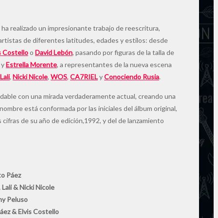
o ha realizado un impresionante trabajo de reescritura,
rtistas de diferentes latitudes, edades y estilos: desde
s Costello
o
David Lebón
, pasando por figuras de la talla de
y
Estrella Morente
, a representantes de la nueva escena
Lali
,
Nicki Nicole
,
WOS
,
CA7RIEL
y
Conociendo Rusia
.
olvidable con una mirada verdaderamente actual, creando una
ombre está conformada por las iniciales del álbum original,
cifras de su año de edición,1992, y del de lanzamiento
to Páez
 Lali & Nicki Nicole
hy Peluso
áez & Elvis Costello