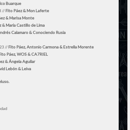
ico Buarque
 //
Fito Páez & Mon Laferte
áez & Marisa Monte
 & María Castillo de Lima
Andrés Calamaro & Conociendo Rusia
3 //
Fito Páez, Antonio Carmona & Estrella Morente
ito Páez, WOS & CA7RIEL
ez & Ángela Aguilar
vid Lebón & Leiva
eluso.
iudad