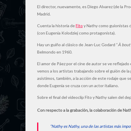
El director, nuevamente, es Diego Alvarez (de la Pr
Madrid.
Cuenta la historia de
Fito
y Nathy como guionistas d
(con Eugenia Kolodziej como protagonista).
Hay un guiño al clásico de Jean-Luc Godard “
À bout 
Belmondo en 1960.
El amor de Páez por el cine de autor se ve refleja
vemos a los artistas trabajando sobre el guión de la
asistimos, también, a la acción de este rodaje que 
donde Eugenia se cruza con un actor italiano.
Sobre el final del videoclip Fito y Nathy salen del d
Con respecto a la grabación, la colaboración de Nath
“Nathy es Nathy, una de las artistas más impo