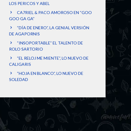
LOS PERICOS Y ABEL
CA7RIEL & PACO AMOROSO EN “GOO
GOO GA GA”
“DÍA DE ENERO”, LA GENIAL VERSIÓN
DE AGAPORNIS
“INSOPORTABLE” EL TALENTO DE
ROLO SARTORIO
“EL RELOJ ME MIENTE”, LO NUEVO DE
CALIGARIS
“HOJA EN BLANCO”, LO NUEVO DE
SOLEDAD