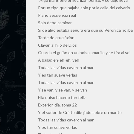
“Algo mantiene el hechizo”, pensó, y se dejó llevar
Por un tipo que bajaba solo por la calle del calvario
Plano secuencia real
Solo debo caminar
Si de algo estaba segura era que su Verónica no iba a
Tarde de crucifixión
Clavan al hijo de Dios
Guarda el guión en un bolso amarillo y se tira al sol
A bailar, eh-eh-eh, yeh
Todas las vidas cayeron al mar
Y es tan suave verlas
Todas las vidas cayeron al mar
Y se van, y se van, y se van
Ella quiso hacerlo tan feliz
Exterior, día, toma 22
Y el sudor de Cristo dibujado sobre un manto
Todas las vidas cayeron al mar
Y es tan suave verlas