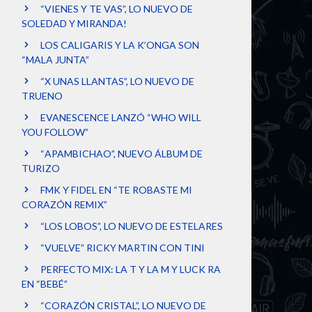
“VIENES Y TE VAS”, LO NUEVO DE
SOLEDAD Y MIRANDA!
LOS CALIGARIS Y LA K’ONGA SON
“MALA JUNTA”
“X UNAS LLANTAS”, LO NUEVO DE
TRUENO
EVANESCENCE LANZÓ “WHO WILL
YOU FOLLOW”
“APAMBICHAO”, NUEVO ÁLBUM DE
TURIZO
FMK Y FIDEL EN “TE ROBASTE MI
CORAZÓN REMIX”
“LOS LOBOS”, LO NUEVO DE ESTELARES
“VUELVE” RICKY MARTIN CON TINI
PERFECTO MIX: LA T Y LA M Y LUCK RA
EN “BEBÉ”
“CORAZÓN CRISTAL”, LO NUEVO DE