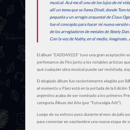
musical. Acá me di uno de los lujos de mi vid
allí un tema que se llama Dindi, donde Tom 
pequeña y un arreglo orquestal de Claus Ogerm
fue el concepto para hacer mi nueva versión 
de los arregladores de metales de Steely Dan.
Con la voz de Nathy, en el medio, imaginate…
El álbum “EADDA9223” tuvo una gran aceptación en to
perfomance de Fito junto a los notables artistas qu
que cualquier obra musical puede ser revisitada, es
El elogiado álbum fue recientemente elegido por Bi
el momento y Páez está en la portada de la Edición 
argentino acaba de ser nominado a los primeros Pre
categoría Álbum del Año (por “Futurolgía Arlt”).
Luego de su exitoso paso durante el mes de julio p
para comenzar en septiembre una nueva etapa de su