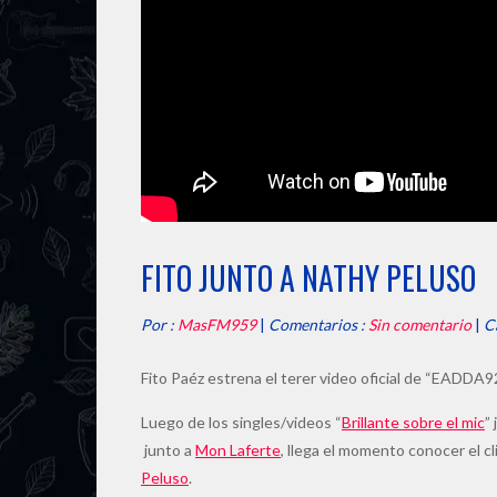
FITO JUNTO A NATHY PELUSO
Por :
MasFM959
|
Comentarios :
Sin comentario
|
C
Fito Paéz estrena el terer video oficial de “EADDA9
Luego de los singles/videos “
Brillante sobre el mic
”
junto a
Mon Laferte
, llega el momento conocer el cl
Peluso
.