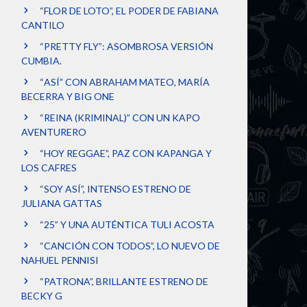
“FLOR DE LOTO”, EL PODER DE FABIANA
CANTILO
“PRETTY FLY”: ASOMBROSA VERSIÓN
CUMBIA.
“ASÍ” CON ABRAHAM MATEO, MARÍA
BECERRA Y BIG ONE
“REINA (KRIMINAL)” CON UN KAPO
AVENTURERO
“HOY REGGAE”, PAZ CON KAPANGA Y
LOS CAFRES
“SOY ASÍ”, INTENSO ESTRENO DE
JULIANA GATTAS
“25” Y UNA AUTÉNTICA TULI ACOSTA
“CANCIÓN CON TODOS”, LO NUEVO DE
NAHUEL PENNISI
“PATRONA”, BRILLANTE ESTRENO DE
BECKY G