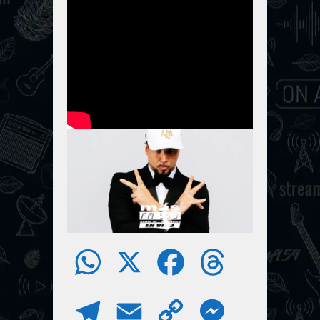
W
X
F
T
h
a
h
T
E
C
M