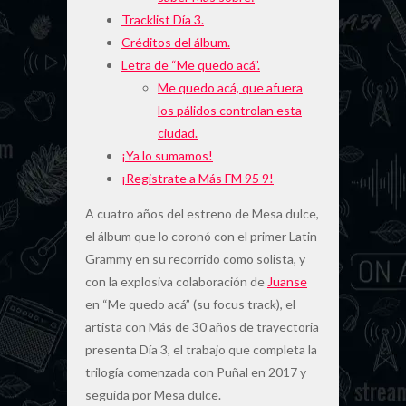
Tracklist Día 3.
Créditos del álbum.
Letra de “Me quedo acá”.
Me quedo acá, que afuera
los pálidos controlan esta
ciudad.
¡Ya lo sumamos!
¡Registrate a Más FM 95 9!
A cuatro años del estreno de Mesa dulce,
el álbum que lo coronó con el primer Latin
Grammy en su recorrido como solista, y
con la explosiva colaboración de
Juanse
en “Me quedo acá” (su focus track), el
artista con Más de 30 años de trayectoria
presenta Día 3, el trabajo que completa la
trilogía comenzada con Puñal en 2017 y
seguida por Mesa dulce.