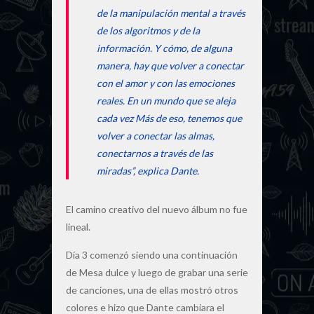
de la manipulación mental a través
de los algoritmos y de la
información. Y cómo, de alguna
manera, hay que volver a conectar
con el amor y con las emociones
reales. En un mundo que se aleja
cada vez Más de eso, tenemos que
volver a conectar las almas,
conectarnos a través de las
miradas”, explica Dante.
El camino creativo del nuevo álbum no fue
lineal.
Día 3 comenzó siendo una continuación
de Mesa dulce y luego de grabar una serie
de canciones, una de ellas mostró otros
colores e hizo que Dante cambiara el