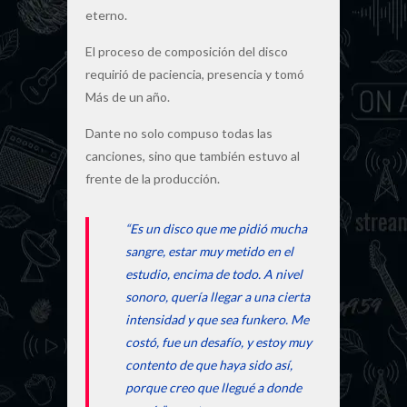
eterno.
El proceso de composición del disco
requirió de paciencia, presencia y tomó
Más de un año.
Dante no solo compuso todas las
canciones, sino que también estuvo al
frente de la producción.
“Es un disco que me pidió mucha
sangre, estar muy metido en el
estudio, encima de todo. A nivel
sonoro, quería llegar a una cierta
intensidad y que sea funkero. Me
costó, fue un desafío, y estoy muy
contento de que haya sido así,
porque creo que llegué a donde