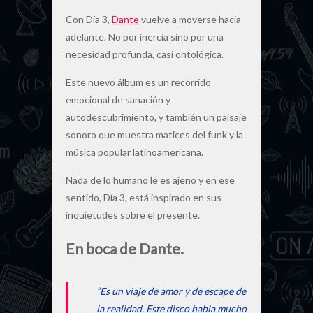
Con Día 3,
Dante
vuelve a moverse hacia
adelante. No por inercia sino por una
necesidad profunda, casi ontológica.
Este nuevo álbum es un recorrido
emocional de sanación y
autodescubrimiento, y también un paisaje
sonoro que muestra matices del funk y la
música popular latinoamericana.
Nada de lo humano le es ajeno y en ese
sentido, Día 3, está inspirado en sus
inquietudes sobre el presente.
En boca de Dante.
“Es un viaje de amor y de escape de
la realidad. Este disco habla mucho