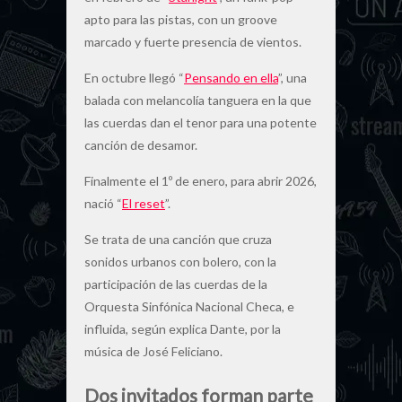
apto para las pistas, con un groove
marcado y fuerte presencia de vientos.
En octubre llegó “
Pensando en ella
”, una
balada con melancolía tanguera en la que
las cuerdas dan el tenor para una potente
canción de desamor.
Finalmente el 1º de enero, para abrir 2026,
nació “
El reset
”.
Se trata de una canción que cruza
sonidos urbanos con bolero, con la
participación de las cuerdas de la
Orquesta Sinfónica Nacional Checa, e
influida, según explica Dante, por la
música de José Feliciano.
Dos invitados forman parte