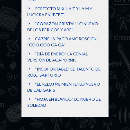
PERFECTO MIX: LA T Y LA M Y
LUCK RA EN “BEBÉ”
“CORAZÓN CRISTAL”, LO NUEVO
DE LOS PERICOS Y ABEL
CA7RIEL & PACO AMOROSO EN
“GOO GOO GA GA”
“DÍA DE ENERO”, LA GENIAL
VERSIÓN DE AGAPORNIS
“INSOPORTABLE” EL TALENTO DE
ROLO SARTORIO
“EL RELOJ ME MIENTE”, LO NUEVO
DE CALIGARIS
“HOJA EN BLANCO”, LO NUEVO DE
SOLEDAD