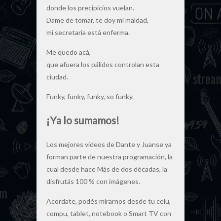
donde los precipicios vuelan.
Dame de tomar, te doy mi maldad,
mi secretaria está enferma.
Me quedo acá,
que afuera los pálidos controlan esta
ciudad.
Funky, funky, funky, so funky.
¡Ya lo sumamos!
Los mejores videos de Dante y Juanse ya
forman parte de nuestra programación, la
cual desde hace Más de dos décadas, la
disfrutás 100 % con imágenes.
Acordate, podés mirarnos desde tu celu,
compu, tablet, notebook o Smart TV con