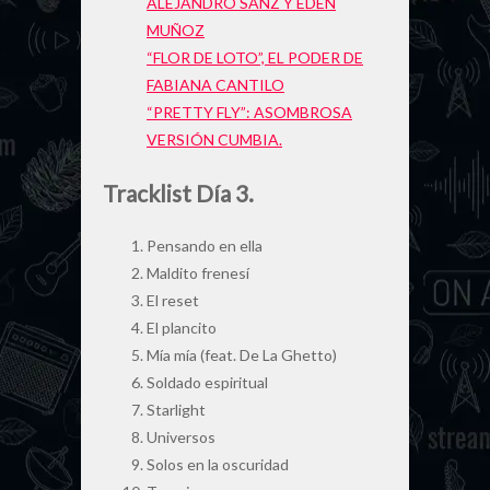
ALEJANDRO SANZ Y EDEN
MUÑOZ
“FLOR DE LOTO”, EL PODER DE
FABIANA CANTILO
“PRETTY FLY”: ASOMBROSA
VERSIÓN CUMBIA.
Tracklist Día 3.
Pensando en ella
Maldito frenesí
El reset
El plancito
Mía mía (feat. De La Ghetto)
Soldado espiritual
Starlight
Universos
Solos en la oscuridad