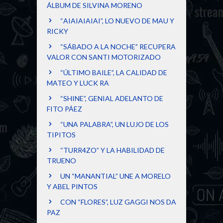
ÁLBUM DE SILVINA MORENO
“AIAIAIAIAI”, LO NUEVO DE MAU Y
RICKY
“SÁBADO A LA NOCHE” RECUPERA
VALOR CON SANTI MOTORIZADO
“ÚLTIMO BAILE”, LA CALIDAD DE
MATEO Y LUCK RA
“SHINE”, GENIAL ADELANTO DE
FITO PÁEZ
“UNA PALABRA”, UN LUJO DE LOS
TIPITOS
“TURR4ZO” Y LA HABILIDAD DE
TRUENO
UN “MANANTIAL” UNE A MORELO
Y ABEL PINTOS
CON “FLORES”, LUZ GAGGI NOS DA
PAZ