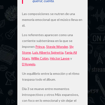
quería”, cuenta.
Las composiciones se nutren de una
memoria emocional que el músico lleva en
él.
Los referentes aparecen como una
corriente subterránea en la que se
imponen
Prince
,
Stevie Wonder
,
Sly
Stone
,
Luis Alberto Spinetta
,
Fania All
Stars
,
Willie Colón
,
Héctor Lavoe
y
D’Angelo
.
Un equilibrio entre la emoción y el ritmo
traspasa todo el álbum.
Día 3 se mueve entre momentos
introspectivos y otros Más expansivos,
con foco en lo emocional y sin dejar el