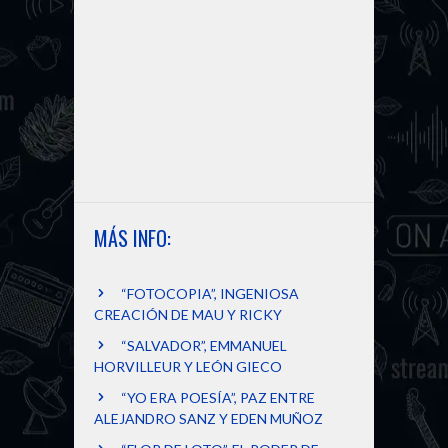
MÁS INFO:
“FOTOCOPIA”, INGENIOSA
CREACIÓN DE MAU Y RICKY
“SALVADOR”, EMMANUEL
HORVILLEUR Y LEÓN GIECO
“YO ERA POESÍA”, PAZ ENTRE
ALEJANDRO SANZ Y EDEN MUÑOZ