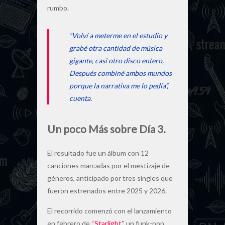
rumbo.
“Volví a meterme en el estudio y
grabé otra cantidad de música
gigante, casi otro disco entero.
Después combiné ambos mundos
porque la narrativa me lo pedía”,
cuenta.
Un poco Más sobre Día 3.
El resultado fue un álbum con 12
canciones marcadas por el mestizaje de
géneros, anticipado por tres singles que
fueron estrenados entre 2025 y 2026.
El recorrido comenzó con el lanzamiento
en febrero de “
Starlight
”, un funk-pop