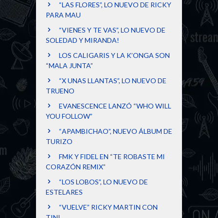
“LAS FLORES”, LO NUEVO DE RICKY
PARA MAU
“VIENES Y TE VAS”, LO NUEVO DE
SOLEDAD Y MIRANDA!
LOS CALIGARIS Y LA K’ONGA SON
“MALA JUNTA”
“X UNAS LLANTAS”, LO NUEVO DE
TRUENO
EVANESCENCE LANZÓ “WHO WILL
YOU FOLLOW”
“APAMBICHAO”, NUEVO ÁLBUM DE
TURIZO
FMK Y FIDEL EN “TE ROBASTE MI
CORAZÓN REMIX”
“LOS LOBOS”, LO NUEVO DE
ESTELARES
“VUELVE” RICKY MARTIN CON
TINI