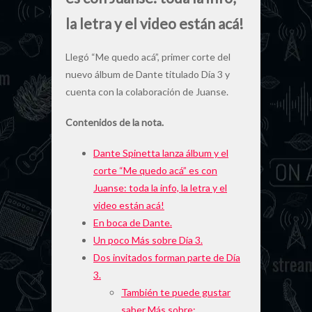
la letra y el video están acá!
Llegó “Me quedo acá”, primer corte del
nuevo álbum de Dante titulado Día 3 y
cuenta con la colaboración de Juanse.
Contenidos de la nota.
Dante Spinetta lanza álbum y el
corte “Me quedo acá” es con
Juanse: toda la info, la letra y el
video están acá!
En boca de Dante.
Un poco Más sobre Día 3.
Dos invitados forman parte de Día
3.
También te puede gustar
saber Más sobre: