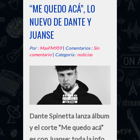
“ME QUEDO ACÁ”, LO
NUEVO DE DANTE Y
JUANSE
Por :
MasFM959
|
Comentarios :
Sin
comentario
|
Categoría :
noticias
Dante Spinetta lanza álbum
y el corte “Me quedo acá”
es con Juanse: toda la info,