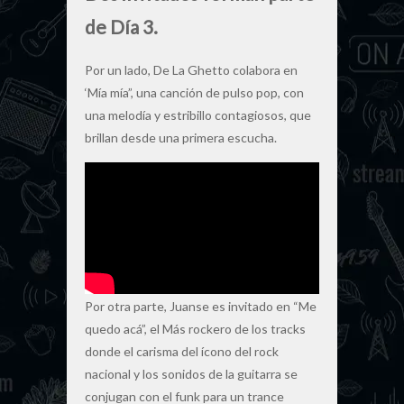
de Día 3.
Por un lado, De La Ghetto colabora en
‘Mía mía”, una canción de pulso pop, con
una melodía y estribillo contagiosos, que
brillan desde una primera escucha.
Por otra parte, Juanse es invitado en “Me
quedo acá”, el Más rockero de los tracks
donde el carisma del ícono del rock
nacional y los sonidos de la guitarra se
conjugan con el funk para un trance