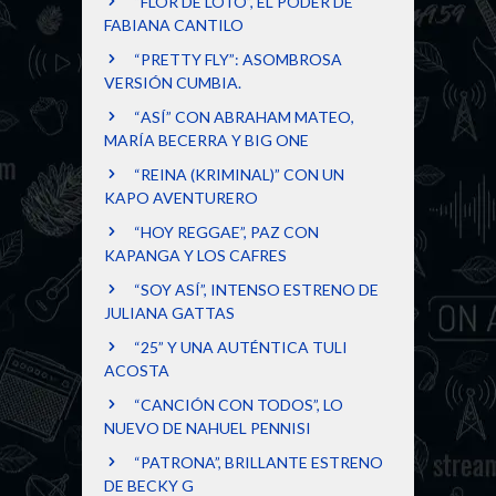
“FLOR DE LOTO”, EL PODER DE
FABIANA CANTILO
“PRETTY FLY”: ASOMBROSA
VERSIÓN CUMBIA.
“ASÍ” CON ABRAHAM MATEO,
MARÍA BECERRA Y BIG ONE
“REINA (KRIMINAL)” CON UN
KAPO AVENTURERO
“HOY REGGAE”, PAZ CON
KAPANGA Y LOS CAFRES
“SOY ASÍ”, INTENSO ESTRENO DE
JULIANA GATTAS
“25” Y UNA AUTÉNTICA TULI
ACOSTA
“CANCIÓN CON TODOS”, LO
NUEVO DE NAHUEL PENNISI
“PATRONA”, BRILLANTE ESTRENO
DE BECKY G