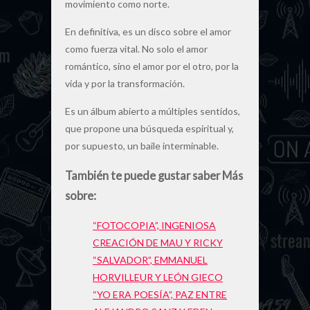
movimiento como norte.
En definitiva, es un disco sobre el amor
como fuerza vital. No solo el amor
romántico, sino el amor por el otro, por la
vida y por la transformación.
Es un álbum abierto a múltiples sentidos,
que propone una búsqueda espiritual y,
por supuesto, un baile interminable.
También te puede gustar saber Más
sobre:
“FOTOCOPIA”, INGENIOSA
CREACIÓN DE MAU Y RICKY
“SALVADOR”, EMMANUEL
HORVILLEUR Y LEÓN GIECO
“YO ERA POESÍA”, PAZ ENTRE