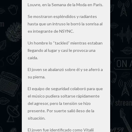
Louvre, en la Semana de la Moda en París.
Se mostraron espléndidos y radiantes
hasta que un intruso le borró la sonrisa al
ex integrante de NSYNC.
Un hombre lo “tackleó” mientras estaban
llegando al lugar y casi le provoca una
caída.
El joven se abalanzó sobre él y se aferró a
su pierna.
El equipo de seguridad colaboró para que
el músico pudiera soltarse rápidamente
del agresor, pero la tensión se hizo
presente. Por suerte salió ileso de la
situación.
El joven fue identificado como Vitalii