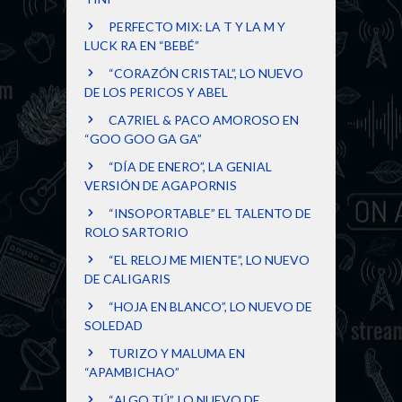
PERFECTO MIX: LA T Y LA M Y
LUCK RA EN “BEBÉ”
“CORAZÓN CRISTAL”, LO NUEVO
DE LOS PERICOS Y ABEL
CA7RIEL & PACO AMOROSO EN
“GOO GOO GA GA”
“DÍA DE ENERO”, LA GENIAL
VERSIÓN DE AGAPORNIS
“INSOPORTABLE” EL TALENTO DE
ROLO SARTORIO
“EL RELOJ ME MIENTE”, LO NUEVO
DE CALIGARIS
“HOJA EN BLANCO”, LO NUEVO DE
SOLEDAD
TURIZO Y MALUMA EN
“APAMBICHAO”
“ALGO TÚ”, LO NUEVO DE