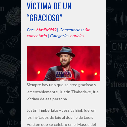
VÍCTIMA DE UN
“GRACIOSO”
Por :
MasFM959
|
Comentarios :
Sin
comentario
|
Categoría :
noticias
Siempre hay uno que se cree gracioso y
lamentablemente, Justin Timberlake, fue
víctima de esa persona.
Justin Timberlake y Jessica Biel, fueron
los invitados de lujo al desfile de Louis
Vuitton que se celebró en el Museo del