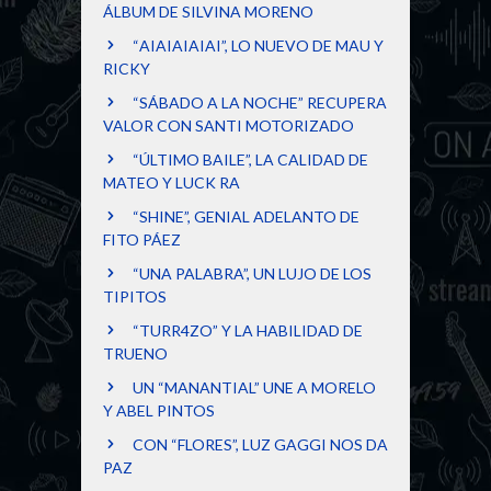
ÁLBUM DE SILVINA MORENO
“AIAIAIAIAI”, LO NUEVO DE MAU Y
RICKY
“SÁBADO A LA NOCHE” RECUPERA
VALOR CON SANTI MOTORIZADO
“ÚLTIMO BAILE”, LA CALIDAD DE
MATEO Y LUCK RA
“SHINE”, GENIAL ADELANTO DE
FITO PÁEZ
“UNA PALABRA”, UN LUJO DE LOS
TIPITOS
“TURR4ZO” Y LA HABILIDAD DE
TRUENO
UN “MANANTIAL” UNE A MORELO
Y ABEL PINTOS
CON “FLORES”, LUZ GAGGI NOS DA
PAZ