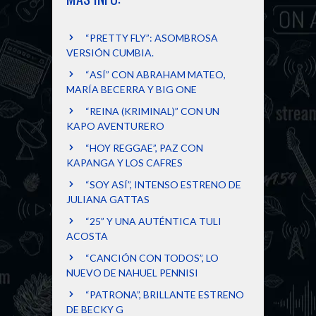
“PRETTY FLY”: ASOMBROSA
VERSIÓN CUMBIA.
“ASÍ” CON ABRAHAM MATEO,
MARÍA BECERRA Y BIG ONE
“REINA (KRIMINAL)” CON UN
KAPO AVENTURERO
“HOY REGGAE”, PAZ CON
KAPANGA Y LOS CAFRES
“SOY ASÍ”, INTENSO ESTRENO DE
JULIANA GATTAS
“25” Y UNA AUTÉNTICA TULI
ACOSTA
“CANCIÓN CON TODOS”, LO
NUEVO DE NAHUEL PENNISI
“PATRONA”, BRILLANTE ESTRENO
DE BECKY G