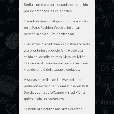
Sediuk, un reportero ucraniano conocido
por incomodar a las celebrities.
Hace tres años protagonizó un escándalo
en la Paris Fashion Week al intentar
besarle la cola a Kim Kardashian.
Días antes, Sediuk también había acosado
a la prestigiosa modelo Gigi Hadid a la
salida del desfile de Max Mara, en Milán.
Ella se asustó muchísimo por su reacción
y se defendió del ataque a codazos.
Algunas estrellas de Hollywood que no
pudieron evitar sus “bromas” fueron Will
Smith, Leonardo DiCaprio y Brad Pitt, a
quien le dio un cachetazo.
El incidente ocurrió mientras el actor