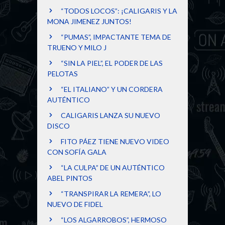
“TODOS LOCOS”: ¡CALIGARIS Y LA
MONA JIMENEZ JUNTOS!
“PUMAS”, IMPACTANTE TEMA DE
TRUENO Y MILO J
“SIN LA PIEL”, EL PODER DE LAS
PELOTAS
“EL ITALIANO” Y UN CORDERA
AUTÉNTICO
CALIGARIS LANZA SU NUEVO
DISCO
FITO PÁEZ TIENE NUEVO VIDEO
CON SOFÍA GALA
“LA CULPA” DE UN AUTÉNTICO
ABEL PINTOS
“TRANSPIRAR LA REMERA”, LO
NUEVO DE FIDEL
“LOS ALGARROBOS”, HERMOSO