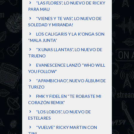
“LAS FLORES”, LO NUEVO DE RICKY
PARA MAU
“VIENES Y TE VAS”, LO NUEVO DE
SOLEDAD Y MIRANDA!
LOS CALIGARIS Y LA K’ONGA SON
“MALA JUNTA”
“X UNAS LLANTAS”, LO NUEVO DE
TRUENO
EVANESCENCE LANZÓ “WHO WILL
YOU FOLLOW”
“APAMBICHAO”, NUEVO ÁLBUM DE
TURIZO
FMK Y FIDEL EN “TE ROBASTE MI
CORAZÓN REMIX”
“LOS LOBOS”, LO NUEVO DE
ESTELARES
“VUELVE” RICKY MARTIN CON
TINI