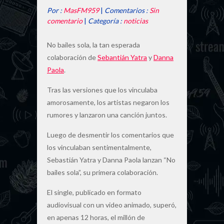
Por :
MasFM959
|
Comentarios :
Sin
comentario
|
Categoría :
noticias
No bailes sola, la tan esperada
colaboración de
Sebantián Yatra
y
Danna
Paola
.
Tras las versiones que los vinculaba
amorosamente, los artistas negaron los
rumores y lanzaron una canción juntos.
Luego de desmentir los comentarios que
los vinculaban sentimentalmente,
Sebastián Yatra y Danna Paola lanzan “No
bailes sola”, su primera colaboración.
El single, publicado en formato
audiovisual con un video animado, superó,
en apenas 12 horas, el millón de