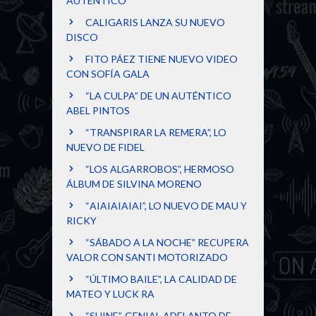
AUTÉNTICO
CALIGARIS LANZA SU NUEVO
DISCO
FITO PÁEZ TIENE NUEVO VIDEO
CON SOFÍA GALA
“LA CULPA” DE UN AUTÉNTICO
ABEL PINTOS
“TRANSPIRAR LA REMERA”, LO
NUEVO DE FIDEL
“LOS ALGARROBOS”, HERMOSO
ÁLBUM DE SILVINA MORENO
“AIAIAIAIAI”, LO NUEVO DE MAU Y
RICKY
“SÁBADO A LA NOCHE” RECUPERA
VALOR CON SANTI MOTORIZADO
“ÚLTIMO BAILE”, LA CALIDAD DE
MATEO Y LUCK RA
“SHINE”, GENIAL ADELANTO DE