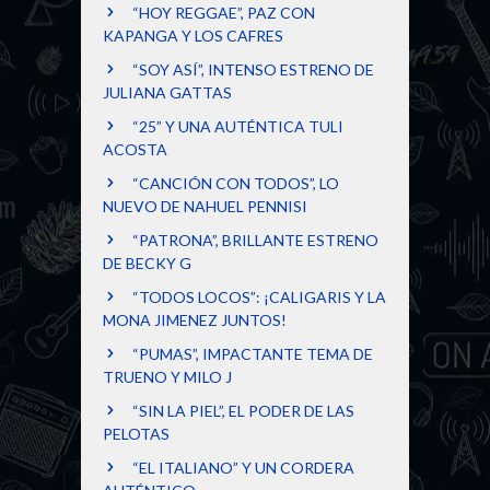
“HOY REGGAE”, PAZ CON
KAPANGA Y LOS CAFRES
“SOY ASÍ”, INTENSO ESTRENO DE
JULIANA GATTAS
“25” Y UNA AUTÉNTICA TULI
ACOSTA
“CANCIÓN CON TODOS”, LO
NUEVO DE NAHUEL PENNISI
“PATRONA”, BRILLANTE ESTRENO
DE BECKY G
“TODOS LOCOS”: ¡CALIGARIS Y LA
MONA JIMENEZ JUNTOS!
“PUMAS”, IMPACTANTE TEMA DE
TRUENO Y MILO J
“SIN LA PIEL”, EL PODER DE LAS
PELOTAS
“EL ITALIANO” Y UN CORDERA