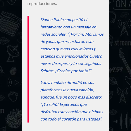
reproducciones.
Danna Paola compartió el
lanzamiento con un mensaje en
redes sociales: “¡Por fin! Moríamos
de ganas que escucharan esta
canción que nos vuelve locos y
estamos muy emocionados Cuatro
meses de espera y lo conseguimos
Sebitas. ¡Gracias por tanto!”.
Yatra también difundió en sus
plataformas la nueva canción,
aunque, fue un poco más discreto:
“¡Ya salió! Esperamos que
disfruten esta canción que hicimos
con todo el corazón para ustedes”.