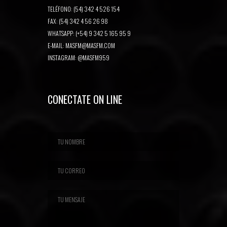
TELÉFONO: (54) 342 4 526 154
FAX: (54) 342 4 56 26 98
WHATSAPP: (+54) 9 342 5 165 95 9
E-MAIL:
MASFM@MASFM.COM
INSTAGRAM:
@MASFM959
CONECTATE ON LINE