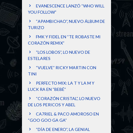
EVANESCENCE LANZÓ “WHO WILL
YOU FOLLOW”
“APAMBICHAO”, NUEVO ÁLBUM DE
TURIZO
FMK Y FIDEL EN “TE ROBASTE MI
CORAZÓN REMIX”
“LOS LOBOS”, LO NUEVO DE
ESTELARES
“VUELVE” RICKY MARTIN CON
TINI
PERFECTO MIX: LA T Y LA M Y
LUCK RA EN “BEBÉ”
“CORAZÓN CRISTAL”, LO NUEVO
DE LOS PERICOS Y ABEL
CA7RIEL & PACO AMOROSO EN
“GOO GOO GA GA”
“DÍA DE ENERO”, LA GENIAL