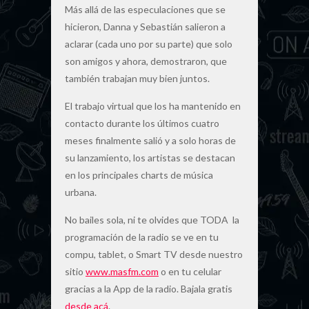
Más allá de las especulaciones que se
hicieron, Danna y Sebastián salieron a
aclarar (cada uno por su parte) que solo
son amigos y ahora, demostraron, que
también trabajan muy bien juntos.
El trabajo virtual que los ha mantenido en
contacto durante los últimos cuatro
meses finalmente salió y a solo horas de
su lanzamiento, los artistas se destacan
en los principales charts de música
urbana.
No bailes sola, ni te olvides que TODA la
programación de la radio se ve en tu
compu, tablet, o Smart TV desde nuestro
sitio
www.masfm.com
o en tu celular
gracias a la App de la radio. Bajala gratis
desde acá
.