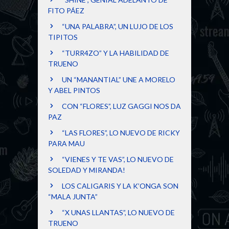
FITO PÁEZ
“UNA PALABRA”, UN LUJO DE LOS
TIPITOS
“TURR4ZO” Y LA HABILIDAD DE
TRUENO
UN “MANANTIAL” UNE A MORELO
Y ABEL PINTOS
CON “FLORES”, LUZ GAGGI NOS DA
PAZ
“LAS FLORES”, LO NUEVO DE RICKY
PARA MAU
“VIENES Y TE VAS”, LO NUEVO DE
SOLEDAD Y MIRANDA!
LOS CALIGARIS Y LA K’ONGA SON
“MALA JUNTA”
“X UNAS LLANTAS”, LO NUEVO DE
TRUENO