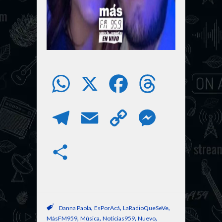
W
X
F
T
h
a
h
T
E
C
M
a
c
r
e
m
o
e
S
t
e
e
l
a
p
s
h
s
b
a
e
i
y
s
a
A
o
d
,
,
,
Danna Paola
EsPorAcá
LaRadioQueSeVe
g
l
L
e
,
,
,
,
MásFM959
Música
Noticias959
Nuevo