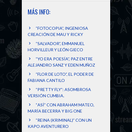
MÁS INFO:
“FOTOCOPIA”, INGENIOSA
CREACIÓN DE MAU Y RICKY
“SALVADOR”, EMMANUEL
HORVILLEUR Y LEÓN GIECO
“YO ERA POESÍA”, PAZ ENTRE
ALEJANDRO SANZ Y EDEN MUÑOZ
“FLOR DE LOTO”, EL PODER DE
FABIANA CANTILO
“PRETTY FLY”: ASOMBROSA
VERSIÓN CUMBIA.
“ASÍ” CON ABRAHAM MATEO,
MARÍA BECERRA Y BIG ONE
“REINA (KRIMINAL)” CON UN
KAPO AVENTURERO