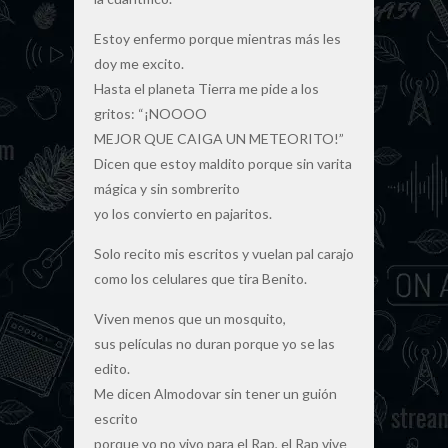
Estoy enfermo porque mientras más les
doy me excito.
Hasta el planeta Tierra me pide a los
gritos: “¡NOOOO
MEJOR QUE CAIGA UN METEORITO!”
Dicen que estoy maldito porque sin varita
mágica y sin sombrerito
yo los convierto en pajaritos.
Solo recito mis escritos y vuelan pal carajo
como los celulares que tira Benito.
Viven menos que un mosquito,
sus películas no duran porque yo se las
edito.
Me dicen Almodovar sin tener un guión
escrito
porque yo no vivo para el Rap, el Rap vive