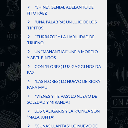
“SHINE”, GENIAL ADELANTO DE
FITO PÁEZ
“UNA PALABRA”, UN LUJO DE LOS
TIPITOS
“TURR4ZO” Y LA HABILIDAD DE
TRUENO
UN “MANANTIAL” UNE A MORELO
Y ABEL PINTOS
CON “FLORES”, LUZ GAGGI NOS DA
PAZ
“LAS FLORES”, LO NUEVO DE RICKY
PARA MAU
“VIENES Y TE VAS”, LO NUEVO DE
SOLEDAD Y MIRANDA!
LOS CALIGARIS Y LA K’ONGA SON
“MALA JUNTA”
“X UNAS LLANTAS”, LO NUEVO DE