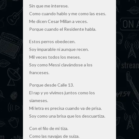
Sin que me interese.
Como cuando hablo y me como las eses.
Me dicen Cesar Millan a veces.
Porque cuando el Residente habla.
Estos perros obedecen.
Soy imparable ni aunque recen.
Mil veces todos los meses.
Soy como Messi clavándose a los
franceses.
Porque desde Calle 13.
El rap y yo vivimos juntos como los
siameses.
Mi letra es precisa cuando va de prisa.
Soy como una brisa que los descuartiza.
Con el filo de mi tiza.
Como las navajas de suiza.