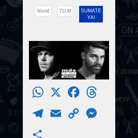
W
X
F
T
h
a
h
T
E
C
M
a
c
r
e
m
o
e
S