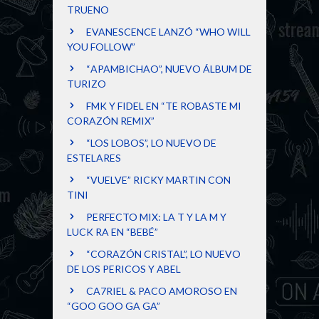
TRUENO
EVANESCENCE LANZÓ “WHO WILL
YOU FOLLOW”
“APAMBICHAO”, NUEVO ÁLBUM DE
TURIZO
FMK Y FIDEL EN “TE ROBASTE MI
CORAZÓN REMIX”
“LOS LOBOS”, LO NUEVO DE
ESTELARES
“VUELVE” RICKY MARTIN CON
TINI
PERFECTO MIX: LA T Y LA M Y
LUCK RA EN “BEBÉ”
“CORAZÓN CRISTAL”, LO NUEVO
DE LOS PERICOS Y ABEL
CA7RIEL & PACO AMOROSO EN
“GOO GOO GA GA”