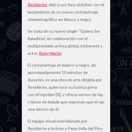
Residente
, dejó a sus fans atónitos con el
lanzamiento de su nuevo cortometraje
cinematográfico en blanco y negro.
Se trata de su nuevo single “Quiero Ser
Baladista”, en colaboración con el
multipremiado artista global, intérprete y
actor,
Ricky Martin
.
El cortometraje en blanco y negro, de
aproximadamente 10 minutos de
duración, es una obra de arte dirigida por
Residente, quien luce su icónica gorra
con el logotipo [R], y ofrece versos de rap
y letras de balada que expresan que el rap
vive dentro de él.
El equipo visual está liderado por
Residente e incluye a Pepe Avila del Pino