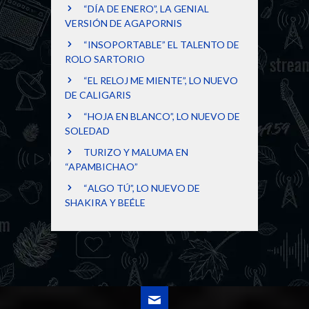
“DÍA DE ENERO”, LA GENIAL
VERSIÓN DE AGAPORNIS
“INSOPORTABLE” EL TALENTO DE
ROLO SARTORIO
“EL RELOJ ME MIENTE”, LO NUEVO
DE CALIGARIS
“HOJA EN BLANCO”, LO NUEVO DE
SOLEDAD
TURIZO Y MALUMA EN
“APAMBICHAO”
“ALGO TÚ”, LO NUEVO DE
SHAKIRA Y BEÉLE