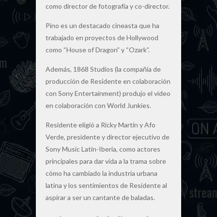
como director de fotografía y co-director.
Pino es un destacado cineasta que ha
trabajado en proyectos de Hollywood
como “House of Dragon” y “Ozark”.
Además, 1868 Studios (la compañía de
producción de Residente en colaboración
con Sony Entertainment) produjo el video
en colaboración con World Junkies.
Residente eligió a Ricky Martin y Afo
Verde, presidente y director ejecutivo de
Sony Music Latin-Iberia, como actores
principales para dar vida a la trama sobre
cómo ha cambiado la industria urbana
latina y los sentimientos de Residente al
aspirar a ser un cantante de baladas.