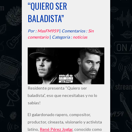
“QUIERO SER
BALADISTA”
Por :
MasFM959
|
Comentarios :
Sin
comentario
|
Categoría :
noticias
Residente presenta “Quiero ser
baladista”, eso que necesitabas y no lo
sabías!
El galardonado rapero, compositor,
productor, cineasta, visionario y activista
latino,
René Pérez Joglar
, conocido como