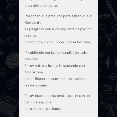
en la piel que habito.
Perdonan que presuma pero saben que el
Residente
es peligroso con la pluma, cinta negra con
la tinta
color puma, como Snoop Dog se los fuma.
¡Ni pidiendo por la paz mundial, los salva
Maluma!
Estoy entre la bruma jangueando con
Moctezuma,
no me llegan aunque sean contables no
les da la suma.
Estoy tirando tanta peste, que ni con un
baño de espuma
esta pista se perfuma.