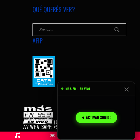
QUÉ QUERÉS VER?
AFIP
✕
MÁS FM - EN VIVO
🔈 ACTIVAR SONIDO
(C) 2026
MÁS FM, SANTA FE - AR
/// WHATSAPP: +54 9 342 155 165 959.