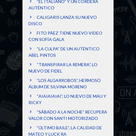
“EL ITALIANO” Y UN CORDERA
AUTÉNTICO
CALIGARIS LANZA SU NUEVO
DISCO
FITO PÁEZ TIENE NUEVO VIDEO
CON SOFÍA GALA
“LA CULPA” DE UN AUTÉNTICO
ABEL PINTOS
“TRANSPIRAR LA REMERA”, LO
NUEVO DE FIDEL
“LOS ALGARROBOS”, HERMOSO
ÁLBUM DE SILVINA MORENO
“AIAIAIAIAI”, LO NUEVO DE MAU Y
RICKY
“SÁBADO A LA NOCHE” RECUPERA
VALOR CON SANTI MOTORIZADO
“ÚLTIMO BAILE”, LA CALIDAD DE
MATEO Y LUCK RA