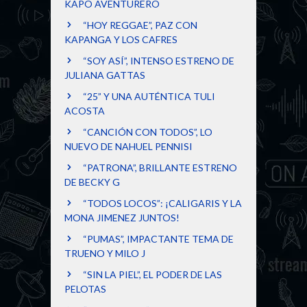
KAPO AVENTURERO
“HOY REGGAE”, PAZ CON
KAPANGA Y LOS CAFRES
“SOY ASÍ”, INTENSO ESTRENO DE
JULIANA GATTAS
“25” Y UNA AUTÉNTICA TULI
ACOSTA
“CANCIÓN CON TODOS”, LO
NUEVO DE NAHUEL PENNISI
“PATRONA”, BRILLANTE ESTRENO
DE BECKY G
“TODOS LOCOS”: ¡CALIGARIS Y LA
MONA JIMENEZ JUNTOS!
“PUMAS”, IMPACTANTE TEMA DE
TRUENO Y MILO J
“SIN LA PIEL”, EL PODER DE LAS
PELOTAS