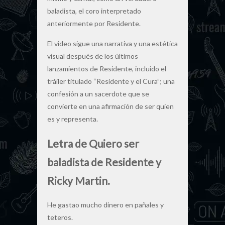
baladista, el coro interpretado
anteriormente por Residente.
El video sigue una narrativa y una estética
visual después de los últimos
lanzamientos de Residente, incluido el
tráiler titulado “Residente y el Cura”; una
confesión a un sacerdote que se
convierte en una afirmación de ser quien
es y representa.
Letra de Quiero ser
baladista de Residente y
Ricky Martin.
He gastao mucho dinero en pañales y
teteros.