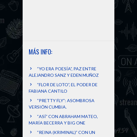
MÁS INFO:
“YO ERA POESÍA”, PAZ ENTRE
ALEJANDRO SANZ Y EDEN MUÑOZ
“FLOR DE LOTO”, EL PODER DE
FABIANA CANTILO
“PRETTY FLY”: ASOMBROSA
VERSIÓN CUMBIA.
“ASÍ” CON ABRAHAM MATEO,
MARÍA BECERRA Y BIG ONE
“REINA (KRIMINAL)” CON UN