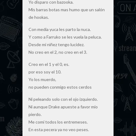
Yo disparo con bazooka.
Mis barras botas mas humo que un salón
de hookas.
Con media yuca les parto la nuca.
Y como a Farruko se les vuela la peluca.
Desde mi niñez tengo lucidez.
No creo en el 2, no creo en el 3.
Creo en el 1 y el 0, es.
por eso soy el 10.
Yo los muerdo,
no pueden conmigo estos cerdos
Ni peleando solo con el ojo izquierdo.
Ni aunque Drake apueste a favor mío
pierdo.
Me comí todos los entremeses.
En esta pecera ya no veo peses.