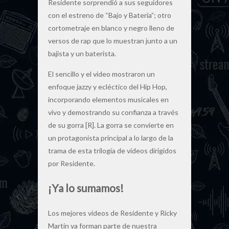
Residente sorprendió a sus seguidores
con el estreno de “Bajo y Batería”; otro
cortometraje en blanco y negro lleno de
versos de rap que lo muestran junto a un
bajista y un baterista.
El sencillo y el video mostraron un
enfoque jazzy y ecléctico del Hip Hop,
incorporando elementos musicales en
vivo y demostrando su confianza a través
de su gorra [R]. La gorra se convierte en
un protagonista principal a lo largo de la
trama de esta trilogía de videos dirigidos
por Residente.
¡Ya lo sumamos!
Los mejores videos de Residente y Ricky
Martin ya forman parte de nuestra