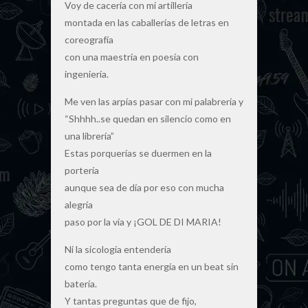
Voy de cacería con mi artillería
montada en las caballerías de letras en
coreografía
con una maestría en poesía con
ingeniería.
Me ven las arpías pasar con mi palabrería y
“Shhhh..se quedan en silencio como en
una librería”
Estas porquerías se duermen en la
portería
aunque sea de día por eso con mucha
alegría
paso por la vía y ¡GOL DE DI MARIA!
Ni la sicología entendería
como tengo tanta energía en un beat sin
batería.
Y tantas preguntas que de fijo,