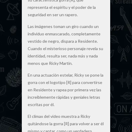
representa el espíritu y el poder de la
seguridad en ser un rapero.
Las imágenes toman un giro cuando un
individuo enmascarado, completamente
vestido de negro, dispara a Residente.
Cuando el misterioso personaje revela su
identidad, resulta ser, nada más y nada
menos que Ricky Martin.
En una actuación estelar, Ricky se pone la
gorra con el logotipo [R] para convertirse
en Residente y rapea por primera vez las
increíblemente rápidas y geniales letras
escritas por él.
El clímax del video muestra a Ricky
quitándose la gorra [R] para volver a ser él
mismo y cantar, como un verdadero