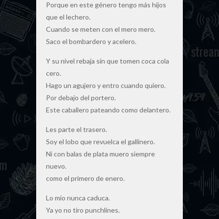
Porque en este género tengo más hijos
que el lechero.
Cuando se meten con el mero mero.
Saco el bombardero y acelero.
Y su nivel rebaja sin que tomen coca cola
cero.
Hago un agujero y entro cuando quiero.
Por debajo del portero.
Este caballero pateando como delantero.
Les parte el trasero.
Soy el lobo que revuelca el gallinero.
Ni con balas de plata muero siempre
nuevo.
como el primero de enero.
Lo mío nunca caduca.
Ya yo no tiro punchlines.