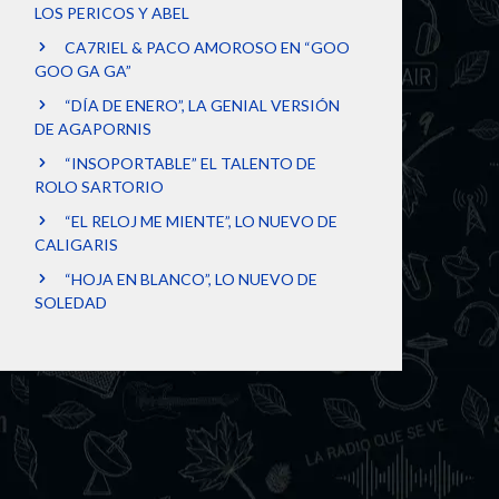
LOS PERICOS Y ABEL
CA7RIEL & PACO AMOROSO EN “GOO
GOO GA GA”
“DÍA DE ENERO”, LA GENIAL VERSIÓN
DE AGAPORNIS
“INSOPORTABLE” EL TALENTO DE
ROLO SARTORIO
“EL RELOJ ME MIENTE”, LO NUEVO DE
CALIGARIS
“HOJA EN BLANCO”, LO NUEVO DE
SOLEDAD