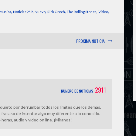
i
y
s
r
,
,
,
,
,
,
Música
Noticias959
Nuevo
Rick Grech
The Rolling Stones
Video
l
L
e
e
PRÓXIMA NOTICIA
i
n
n
g
k
e
r
2911
NÚMERO DE NOTICIAS:
quieto por derrumbar todos los límites que los demas,
 fracaso de intentar algo muy diferente a lo conocido.
horas, audio y video on line. ¡Miranos!