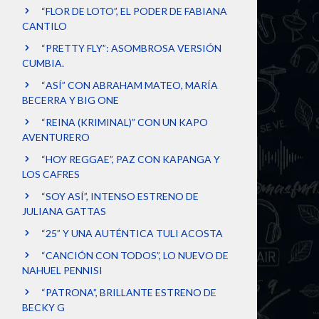
“FLOR DE LOTO”, EL PODER DE FABIANA
CANTILO
“PRETTY FLY”: ASOMBROSA VERSIÓN
CUMBIA.
“ASÍ” CON ABRAHAM MATEO, MARÍA
BECERRA Y BIG ONE
“REINA (KRIMINAL)” CON UN KAPO
AVENTURERO
“HOY REGGAE”, PAZ CON KAPANGA Y
LOS CAFRES
“SOY ASÍ”, INTENSO ESTRENO DE
JULIANA GATTAS
“25” Y UNA AUTÉNTICA TULI ACOSTA
“CANCIÓN CON TODOS”, LO NUEVO DE
NAHUEL PENNISI
“PATRONA”, BRILLANTE ESTRENO DE
BECKY G