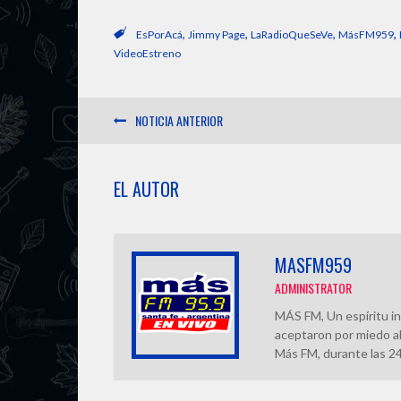
t
e
e
e
,
,
,
,
EsPorAcá
Jimmy Page
LaRadioQueSeVe
MásFM959
VideoEstreno
s
b
a
g
NOTICIA ANTERIOR
A
o
d
r
p
o
s
a
EL AUTOR
p
k
m
MASFM959
ADMINISTRATOR
MÁS FM, Un espíritu in
aceptaron por miedo al
Más FM, durante las 24 