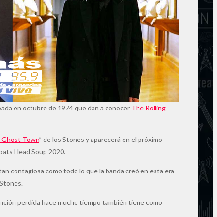
abada en octubre de 1974 que dan a conocer
The Rolling
 A Ghost Town
” de los Stones y aparecerá en el próximo
Goats Head Soup 2020.
 tan contagiosa como todo lo que la banda creó en esta era
 Stones.
anción perdida hace mucho tiempo también tiene como