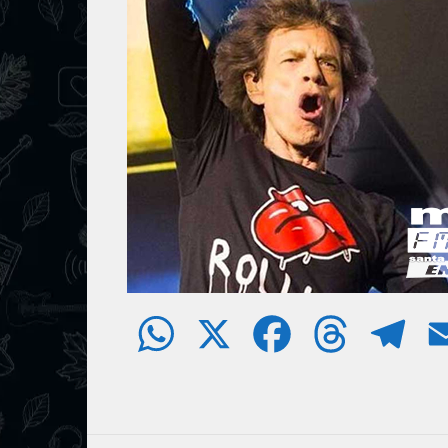
W
X
F
T
T
h
a
h
e
a
c
r
l