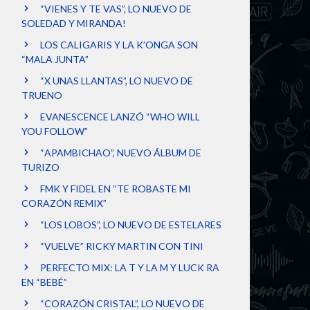
“VIENES Y TE VAS”, LO NUEVO DE
SOLEDAD Y MIRANDA!
LOS CALIGARIS Y LA K’ONGA SON
“MALA JUNTA”
“X UNAS LLANTAS”, LO NUEVO DE
TRUENO
EVANESCENCE LANZÓ “WHO WILL
YOU FOLLOW”
“APAMBICHAO”, NUEVO ÁLBUM DE
TURIZO
FMK Y FIDEL EN “TE ROBASTE MI
CORAZÓN REMIX”
“LOS LOBOS”, LO NUEVO DE ESTELARES
“VUELVE” RICKY MARTIN CON TINI
PERFECTO MIX: LA T Y LA M Y LUCK RA
EN “BEBÉ”
“CORAZÓN CRISTAL”, LO NUEVO DE