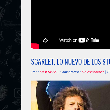
SCARLET, LO NUEVO DE LOS S
Por :
MasFM959
|
Comentarios :
Sin comentario
|
C