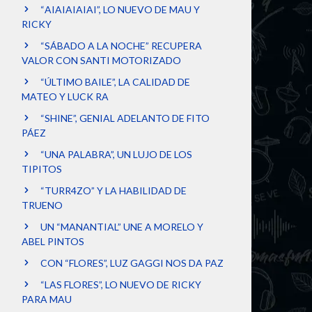
“AIAIAIAIAI”, LO NUEVO DE MAU Y
RICKY
“SÁBADO A LA NOCHE” RECUPERA
VALOR CON SANTI MOTORIZADO
“ÚLTIMO BAILE”, LA CALIDAD DE
MATEO Y LUCK RA
“SHINE”, GENIAL ADELANTO DE FITO
PÁEZ
“UNA PALABRA”, UN LUJO DE LOS
TIPITOS
“TURR4ZO” Y LA HABILIDAD DE
TRUENO
UN “MANANTIAL” UNE A MORELO Y
ABEL PINTOS
CON “FLORES”, LUZ GAGGI NOS DA PAZ
“LAS FLORES”, LO NUEVO DE RICKY
PARA MAU