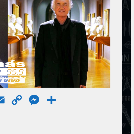
E
C
M
S
m
o
e
h
a
p
s
a