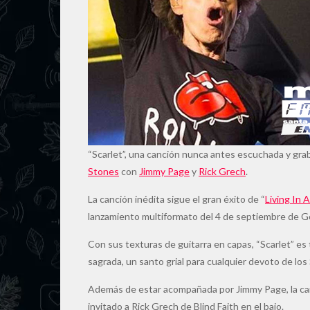
“Scarlet”, una canción nunca antes escuchada y gr
Stones
con
Jimmy Page
y
Rick Grech
.
La canción inédita sigue el gran éxito de “
Living In
lanzamiento multiformato del 4 de septiembre de 
Con sus texturas de guitarra en capas, “Scarlet” es
sagrada, un santo grial para cualquier devoto de los
Además de estar acompañada por Jimmy Page, la c
invitado a Rick Grech de Blind Faith en el bajo.