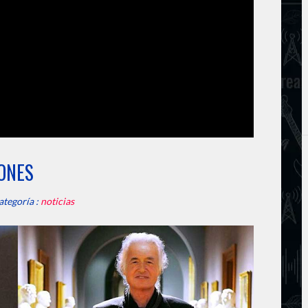
TONES
ategoría :
noticias