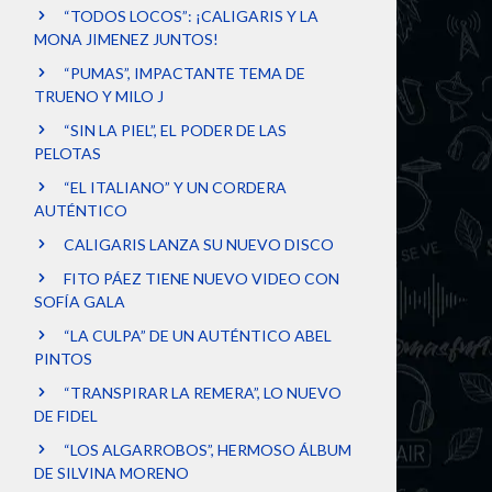
“TODOS LOCOS”: ¡CALIGARIS Y LA
MONA JIMENEZ JUNTOS!
“PUMAS”, IMPACTANTE TEMA DE
TRUENO Y MILO J
“SIN LA PIEL”, EL PODER DE LAS
PELOTAS
“EL ITALIANO” Y UN CORDERA
AUTÉNTICO
CALIGARIS LANZA SU NUEVO DISCO
FITO PÁEZ TIENE NUEVO VIDEO CON
SOFÍA GALA
“LA CULPA” DE UN AUTÉNTICO ABEL
PINTOS
“TRANSPIRAR LA REMERA”, LO NUEVO
DE FIDEL
“LOS ALGARROBOS”, HERMOSO ÁLBUM
DE SILVINA MORENO