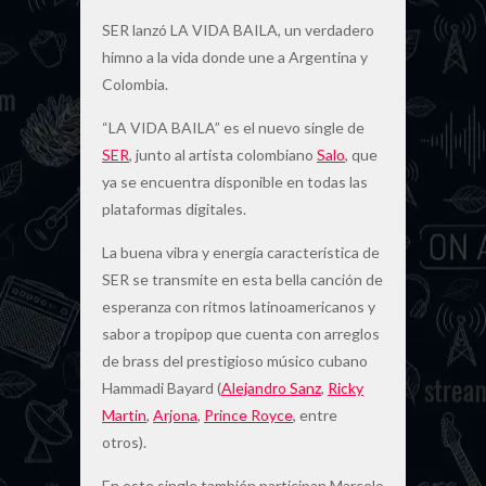
SER lanzó LA VIDA BAILA, un verdadero
himno a la vida donde une a Argentina y
Colombia.
“LA VIDA BAILA” es el nuevo single de
SER
, junto al artista colombiano
Salo
, que
ya se encuentra disponible en todas las
plataformas digitales.
La buena vibra y energía característica de
SER se transmite en esta bella canción de
esperanza con ritmos latinoamericanos y
sabor a tropipop que cuenta con arreglos
de brass del prestigioso músico cubano
Hammadi Bayard (
Alejandro Sanz
,
Ricky
Martin
,
Arjona
,
Prince Royce
, entre
otros).
En este single también participan Marcelo