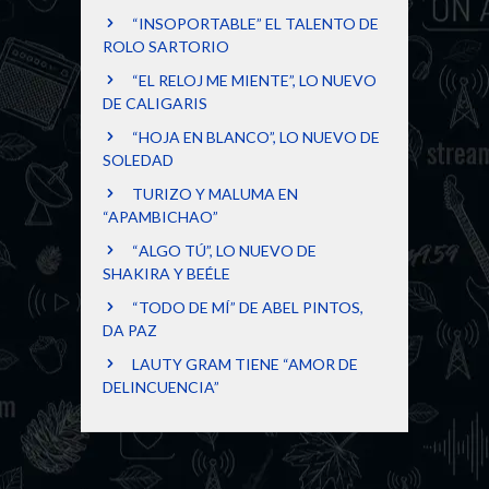
“INSOPORTABLE” EL TALENTO DE
ROLO SARTORIO
“EL RELOJ ME MIENTE”, LO NUEVO
DE CALIGARIS
“HOJA EN BLANCO”, LO NUEVO DE
SOLEDAD
TURIZO Y MALUMA EN
“APAMBICHAO”
“ALGO TÚ”, LO NUEVO DE
SHAKIRA Y BEÉLE
“TODO DE MÍ” DE ABEL PINTOS,
DA PAZ
LAUTY GRAM TIENE “AMOR DE
DELINCUENCIA”