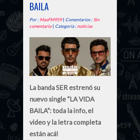
BAILA
Por :
MasFM959
|
Comentarios :
Sin
comentario
|
Categoría :
noticias
La banda SER estrenó su
nuevo single “LA VIDA
BAILA”: toda la info, el
video y la letra completa
están acá!