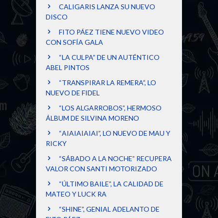
CALIGARIS LANZA SU NUEVO
DISCO
FITO PÁEZ TIENE NUEVO VIDEO
CON SOFÍA GALA
“LA CULPA” DE UN AUTÉNTICO
ABEL PINTOS
“TRANSPIRAR LA REMERA”, LO
NUEVO DE FIDEL
“LOS ALGARROBOS”, HERMOSO
ÁLBUM DE SILVINA MORENO
“AIAIAIAIAI”, LO NUEVO DE MAU Y
RICKY
“SÁBADO A LA NOCHE” RECUPERA
VALOR CON SANTI MOTORIZADO
“ÚLTIMO BAILE”, LA CALIDAD DE
MATEO Y LUCK RA
“SHINE”, GENIAL ADELANTO DE