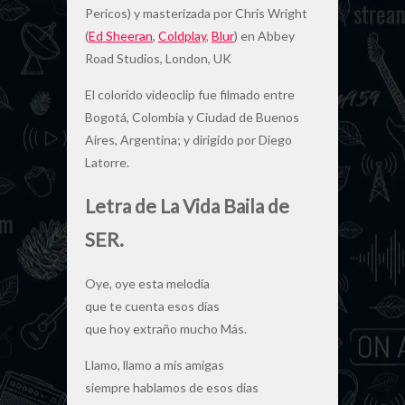
Pericos) y masterizada por Chris Wright
(
Ed Sheeran
,
Coldplay
,
Blur
) en Abbey
Road Studios, London, UK
El colorido videoclip fue filmado entre
Bogotá, Colombia y Ciudad de Buenos
Aires, Argentina; y dirigido por Diego
Latorre.
Letra de La Vida Baila de
SER.
Oye, oye esta melodía
que te cuenta esos días
que hoy extraño mucho Más.
Llamo, llamo a mis amigas
siempre hablamos de esos días