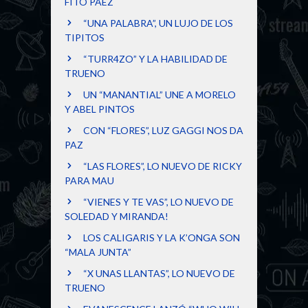
FITO PÁEZ
“UNA PALABRA”, UN LUJO DE LOS
TIPITOS
“TURR4ZO” Y LA HABILIDAD DE
TRUENO
UN “MANANTIAL” UNE A MORELO
Y ABEL PINTOS
CON “FLORES”, LUZ GAGGI NOS DA
PAZ
“LAS FLORES”, LO NUEVO DE RICKY
PARA MAU
“VIENES Y TE VAS”, LO NUEVO DE
SOLEDAD Y MIRANDA!
LOS CALIGARIS Y LA K’ONGA SON
“MALA JUNTA”
“X UNAS LLANTAS”, LO NUEVO DE
TRUENO