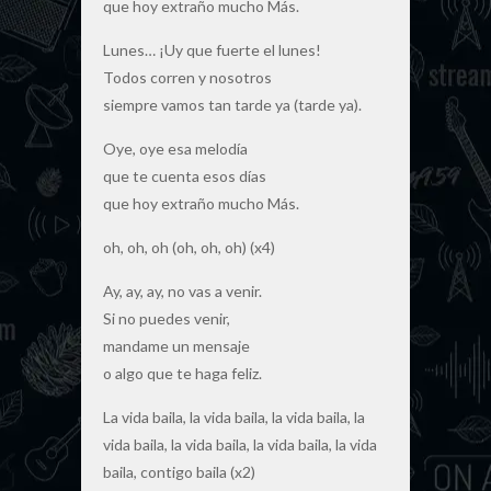
que hoy extraño mucho Más.
Lunes… ¡Uy que fuerte el lunes!
Todos corren y nosotros
siempre vamos tan tarde ya (tarde ya).
Oye, oye esa melodía
que te cuenta esos días
que hoy extraño mucho Más.
oh, oh, oh (oh, oh, oh) (x4)
Ay, ay, ay, no vas a venir.
Si no puedes venir,
mandame un mensaje
o algo que te haga feliz.
La vida baila, la vida baila, la vida baila, la
vida baila, la vida baila, la vida baila, la vida
baila, contigo baila (x2)