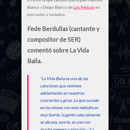
Blanco y Diego Blanco de
Los Pericos
en
percusión y teclados.
Fede Berdullas (cantante y
compositor de SER)
comentó sobre La Vida
Baila.
“La Vida Baila es una de las
canciones que venimos
adelantando en nuestros
conciertos y giras. Lo que sucede
en los shows con esta melodía es
muy fuerte, la gente naturalmente
se abraza, sonríe, se une con
mucha energía y emoción. ¡´La