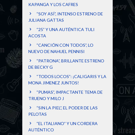
KAPANGA Y LOS CAFRES
“SOY ASÍ”, INTENSO ESTRENO DE
JULIANA GATTAS
“25” Y UNA AUTÉNTICA TULI
ACOSTA
“CANCIÓN CON TODOS”, LO
NUEVO DE NAHUEL PENNISI
“PATRONA”, BRILLANTE ESTRENO
DE BECKY G
“TODOS LOCOS”: ¡CALIGARIS Y LA
MONA JIMENEZ JUNTOS!
“PUMAS”, IMPACTANTE TEMA DE
TRUENO Y MILO J
“SIN LA PIEL”, EL PODER DE LAS
PELOTAS
“EL ITALIANO” Y UN CORDERA
AUTÉNTICO