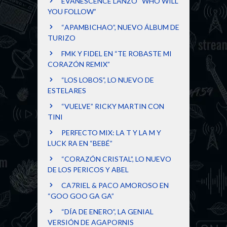
EVANESCENCE LANZÓ “WHO WILL
YOU FOLLOW”
“APAMBICHAO”, NUEVO ÁLBUM DE
TURIZO
FMK Y FIDEL EN “TE ROBASTE MI
CORAZÓN REMIX”
“LOS LOBOS”, LO NUEVO DE
ESTELARES
“VUELVE” RICKY MARTIN CON
TINI
PERFECTO MIX: LA T Y LA M Y
LUCK RA EN “BEBÉ”
“CORAZÓN CRISTAL”, LO NUEVO
DE LOS PERICOS Y ABEL
CA7RIEL & PACO AMOROSO EN
“GOO GOO GA GA”
“DÍA DE ENERO”, LA GENIAL
VERSIÓN DE AGAPORNIS