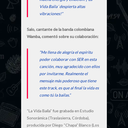
Vida Baila´ despierta altas
vibraciones!”
Salo, cantante de la banda colombiana
Wamba, comentó sobre su colaboración:
“Me llena de alegría el espíritu
poder colaborar con SER en esta
canción, muy agradecido con ellos
por invitarme. Realmente el
mensaje más poderoso que tiene
este track, es que al final la vida es
como tú la bailas.”
“La Vida Baila” fue grabada en Estudio
Sonorámica (Traslasierra, Córdoba),
producida por Diego “Chapa” Blanco (Los