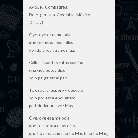
Ay SER! Compadres!
De Argentina, Colombia, México
¡Caray!
Oye, oye esta melodía
que recuerda esos días
donde encontramos luz.
Calles, cuantas rutas camina
una vida estos días
solo pa’ ganar el pan.
Te espero, espero y desvelo
solo por este encuentro
pa’ brindar una vez Más.
Oye, oye esa melodía
que te cuenta esos días
que hoy extraño mucho Más (mucho Más)