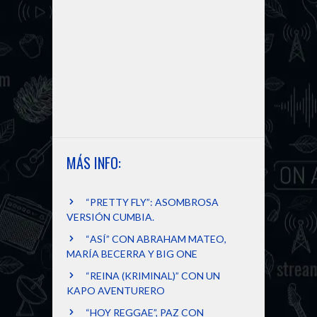
MÁS INFO:
“PRETTY FLY”: ASOMBROSA
VERSIÓN CUMBIA.
“ASÍ” CON ABRAHAM MATEO,
MARÍA BECERRA Y BIG ONE
“REINA (KRIMINAL)” CON UN
KAPO AVENTURERO
“HOY REGGAE”, PAZ CON