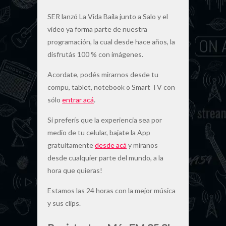
SER lanzó La Vida Baila junto a Salo y el
video ya forma parte de nuestra
programación, la cual desde hace años, la
disfrutás 100 % con imágenes.
Acordate, podés mirarnos desde tu
compu, tablet, notebook o Smart TV con
sólo
entrar acá
.
Si preferís que la experiencia sea por
medio de tu celular, bajate la App
gratuitamente
desde acá
y miranos
desde cualquier parte del mundo, a la
hora que quieras!
Estamos las 24 horas con la mejor música
y sus clips.