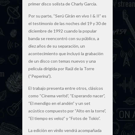
primer disco solista de Charly García.
Por su parte, “Serú Girán en vivo I & II” es
el testimonio de las noches del 19 y 30 de
diciembre de 1992 cuando la popular
banda se reencontró con su público, a
diez años de su separación, un
acontecimiento que incluyó la grabación
de un disco con temas nuevos y una
película dirigida por Raúl de la Torre
(“Peperina”).
El trabajo presenta entre otros, clásicos
como “Cinema verité”, “Esperando nacer”,
“El mendigo en el andén” y un set
acústico compuesto por “Alto en la torre”,
“El tiempo es veloz” y “Fotos de Tokio”.
La edición en vinilo vendrá acompañada