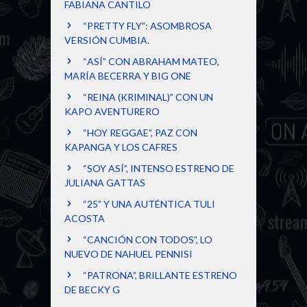
FABIANA CANTILO
“PRETTY FLY”: ASOMBROSA
VERSIÓN CUMBIA.
“ASÍ” CON ABRAHAM MATEO,
MARÍA BECERRA Y BIG ONE
“REINA (KRIMINAL)” CON UN
KAPO AVENTURERO
“HOY REGGAE”, PAZ CON
KAPANGA Y LOS CAFRES
“SOY ASÍ”, INTENSO ESTRENO DE
JULIANA GATTAS
“25” Y UNA AUTÉNTICA TULI
ACOSTA
“CANCIÓN CON TODOS”, LO
NUEVO DE NAHUEL PENNISI
“PATRONA”, BRILLANTE ESTRENO
DE BECKY G