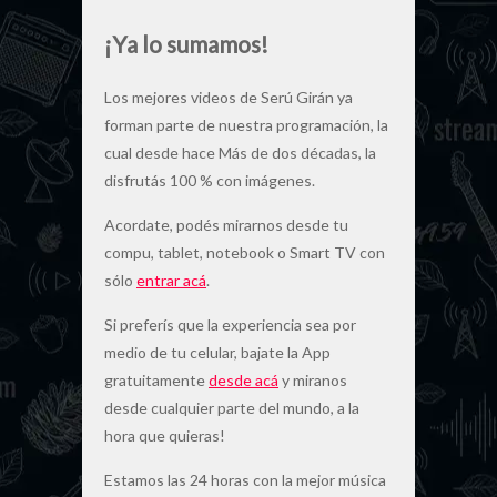
¡Ya lo sumamos!
Los mejores videos de Serú Girán ya
forman parte de nuestra programación, la
cual desde hace Más de dos décadas, la
disfrutás 100 % con imágenes.
Acordate, podés mirarnos desde tu
compu, tablet, notebook o Smart TV con
sólo
entrar acá
.
Si preferís que la experiencia sea por
medio de tu celular, bajate la App
gratuitamente
desde acá
y miranos
desde cualquier parte del mundo, a la
hora que quieras!
Estamos las 24 horas con la mejor música