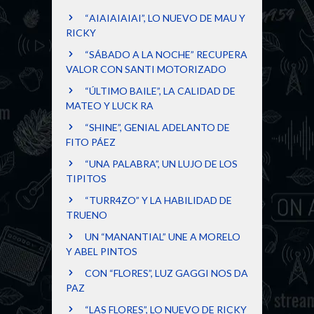
“AIAIAIAIAI”, LO NUEVO DE MAU Y
RICKY
“SÁBADO A LA NOCHE” RECUPERA
VALOR CON SANTI MOTORIZADO
“ÚLTIMO BAILE”, LA CALIDAD DE
MATEO Y LUCK RA
“SHINE”, GENIAL ADELANTO DE
FITO PÁEZ
“UNA PALABRA”, UN LUJO DE LOS
TIPITOS
“TURR4ZO” Y LA HABILIDAD DE
TRUENO
UN “MANANTIAL” UNE A MORELO
Y ABEL PINTOS
CON “FLORES”, LUZ GAGGI NOS DA
PAZ
“LAS FLORES”, LO NUEVO DE RICKY