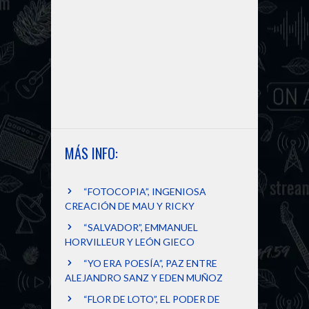
MÁS INFO:
“FOTOCOPIA”, INGENIOSA
CREACIÓN DE MAU Y RICKY
“SALVADOR”, EMMANUEL
HORVILLEUR Y LEÓN GIECO
“YO ERA POESÍA”, PAZ ENTRE
ALEJANDRO SANZ Y EDEN MUÑOZ
“FLOR DE LOTO”, EL PODER DE