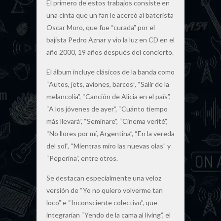
El primero de estos trabajos consiste en
una cinta que un fan le acercó al baterista
Oscar Moro, que fue “curada” por el
bajista Pedro Aznar y vio la luz en CD en el
año 2000, 19 años después del concierto.
El álbum incluye clásicos de la banda como
“Autos, jets, aviones, barcos”, “Salir de la
melancolía”, “Canción de Alicia en el país”,
“A los jóvenes de ayer”, “Cuánto tiempo
más llevará”, “Seminare”, “Cinema verité”,
“No llores por mí, Argentina”, “En la vereda
del sol”, “Mientras miro las nuevas olas” y
“Peperina”, entre otros.
Se destacan especialmente una veloz
versión de “Yo no quiero volverme tan
loco” e “Inconsciente colectivo”, que
integrarían “Yendo de la cama al living”, el