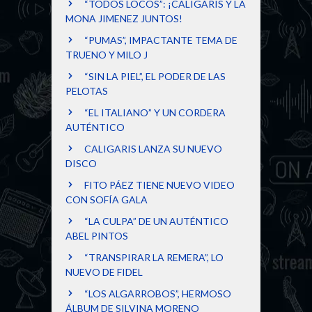
“TODOS LOCOS”: ¡CALIGARIS Y LA
MONA JIMENEZ JUNTOS!
“PUMAS”, IMPACTANTE TEMA DE
TRUENO Y MILO J
“SIN LA PIEL”, EL PODER DE LAS
PELOTAS
“EL ITALIANO” Y UN CORDERA
AUTÉNTICO
CALIGARIS LANZA SU NUEVO
DISCO
FITO PÁEZ TIENE NUEVO VIDEO
CON SOFÍA GALA
“LA CULPA” DE UN AUTÉNTICO
ABEL PINTOS
“TRANSPIRAR LA REMERA”, LO
NUEVO DE FIDEL
“LOS ALGARROBOS”, HERMOSO
ÁLBUM DE SILVINA MORENO