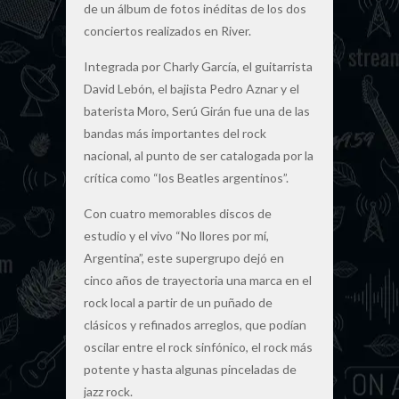
de un álbum de fotos inéditas de los dos
conciertos realizados en River.
Integrada por Charly García, el guitarrista
David Lebón, el bajista Pedro Aznar y el
baterista Moro, Serú Girán fue una de las
bandas más importantes del rock
nacional, al punto de ser catalogada por la
crítica como “los Beatles argentinos”.
Con cuatro memorables discos de
estudio y el vivo “No llores por mí,
Argentina”, este supergrupo dejó en
cinco años de trayectoria una marca en el
rock local a partir de un puñado de
clásicos y refinados arreglos, que podían
oscilar entre el rock sinfónico, el rock más
potente y hasta algunas pinceladas de
jazz rock.