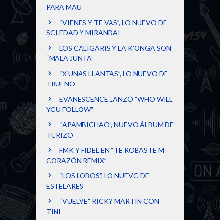
PARA MAU
“VIENES Y TE VAS”, LO NUEVO DE
SOLEDAD Y MIRANDA!
LOS CALIGARIS Y LA K’ONGA SON
“MALA JUNTA”
“X UNAS LLANTAS”, LO NUEVO DE
TRUENO
EVANESCENCE LANZÓ “WHO WILL
YOU FOLLOW”
“APAMBICHAO”, NUEVO ÁLBUM DE
TURIZO
FMK Y FIDEL EN “TE ROBASTE MI
CORAZÓN REMIX”
“LOS LOBOS”, LO NUEVO DE
ESTELARES
“VUELVE” RICKY MARTIN CON
TINI