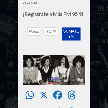
y sus clips.
¡Registrate a Más FM 95 9!
W
X
F
T
h
a
h