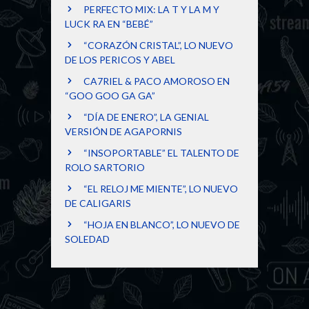
PERFECTO MIX: LA T Y LA M Y
LUCK RA EN “BEBÉ”
“CORAZÓN CRISTAL”, LO NUEVO
DE LOS PERICOS Y ABEL
CA7RIEL & PACO AMOROSO EN
“GOO GOO GA GA”
“DÍA DE ENERO”, LA GENIAL
VERSIÓN DE AGAPORNIS
“INSOPORTABLE” EL TALENTO DE
ROLO SARTORIO
“EL RELOJ ME MIENTE”, LO NUEVO
DE CALIGARIS
“HOJA EN BLANCO”, LO NUEVO DE
SOLEDAD