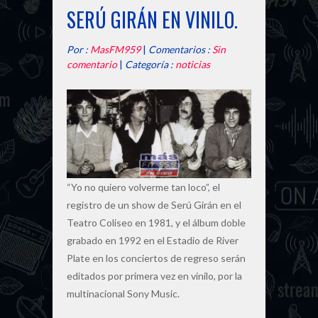
SERÚ GIRÁN EN VINILO.
Por :
MasFM959
|
Comentarios :
Sin
comentario
|
Categoría :
noticias
“Yo no quiero volverme tan loco”, el
registro de un show de Serú Girán en el
Teatro Coliseo en 1981, y el álbum doble
grabado en 1992 en el Estadio de River
Plate en los conciertos de regreso serán
editados por primera vez en vinilo, por la
multinacional Sony Music.