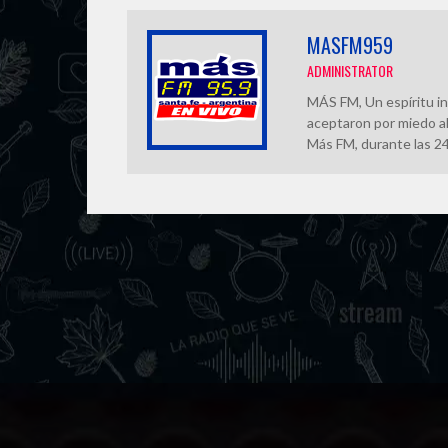
p
k
m
MASFM959
ADMINISTRATOR
MÁS FM, Un espíritu in
aceptaron por miedo al
Más FM, durante las 24 