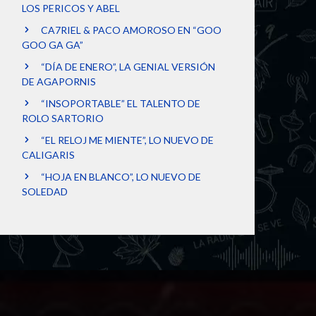
LOS PERICOS Y ABEL
CA7RIEL & PACO AMOROSO EN “GOO
GOO GA GA”
“DÍA DE ENERO”, LA GENIAL VERSIÓN
DE AGAPORNIS
“INSOPORTABLE” EL TALENTO DE
ROLO SARTORIO
“EL RELOJ ME MIENTE”, LO NUEVO DE
CALIGARIS
“HOJA EN BLANCO”, LO NUEVO DE
SOLEDAD