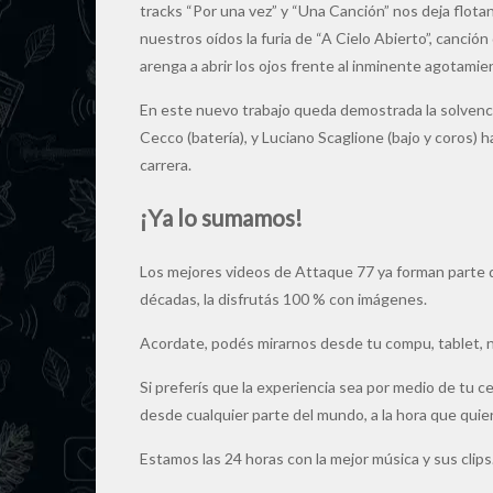
tracks “Por una vez” y “Una Canción” nos deja flota
nuestros oídos la furia de “A Cielo Abierto”, canci
arenga a abrir los ojos frente al inminente agotamien
En este nuevo trabajo queda demostrada la solvenci
Cecco (batería), y Luciano Scaglione (bajo y coros)
carrera.
¡Ya lo sumamos!
Los mejores videos de Attaque 77 ya forman parte 
décadas, la disfrutás 100 % con imágenes.
Acordate, podés mirarnos desde tu compu, tablet,
Si preferís que la experiencia sea por medio de tu c
desde cualquier parte del mundo, a la hora que quie
Estamos las 24 horas con la mejor música y sus clips