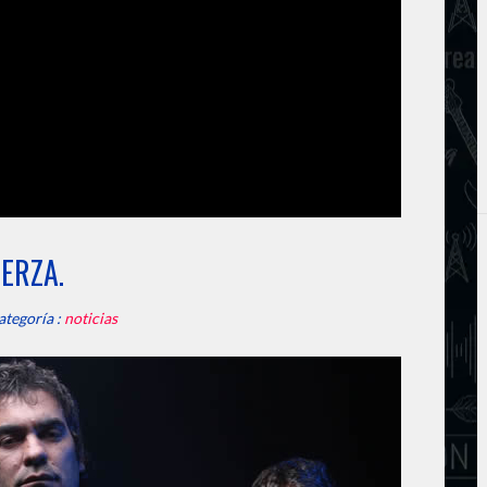
ERZA.
ategoría :
noticias