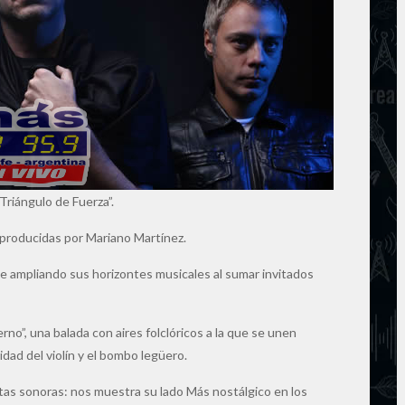
riángulo de Fuerza”.
 producidas por Mariano Martínez.
ue ampliando sus horizontes musicales al sumar invitados
o”, una balada con aires folclóricos a la que se unen
idad del violín y el bombo legüero.
 rutas sonoras: nos muestra su lado Más nostálgico en los