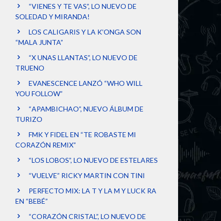
“VIENES Y TE VAS”, LO NUEVO DE
SOLEDAD Y MIRANDA!
LOS CALIGARIS Y LA K’ONGA SON
“MALA JUNTA”
“X UNAS LLANTAS”, LO NUEVO DE
TRUENO
EVANESCENCE LANZÓ “WHO WILL
YOU FOLLOW”
“APAMBICHAO”, NUEVO ÁLBUM DE
TURIZO
FMK Y FIDEL EN “TE ROBASTE MI
CORAZÓN REMIX”
“LOS LOBOS”, LO NUEVO DE ESTELARES
“VUELVE” RICKY MARTIN CON TINI
PERFECTO MIX: LA T Y LA M Y LUCK RA
EN “BEBÉ”
“CORAZÓN CRISTAL”, LO NUEVO DE