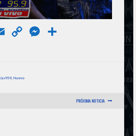
E
C
M
S
m
o
e
h
a
p
s
a
i
y
s
r
,
cias959
Nuevo
l
L
e
e
PRÓXIMA NOTICIA
i
n
n
g