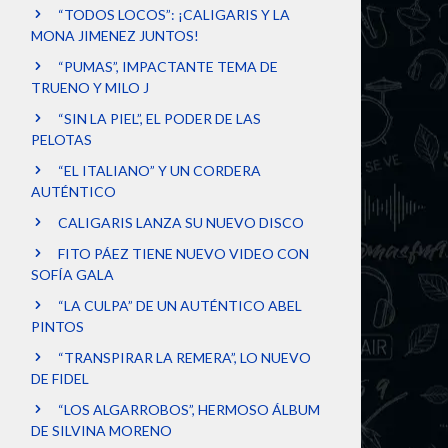
“TODOS LOCOS”: ¡CALIGARIS Y LA
MONA JIMENEZ JUNTOS!
“PUMAS”, IMPACTANTE TEMA DE
TRUENO Y MILO J
“SIN LA PIEL”, EL PODER DE LAS
PELOTAS
“EL ITALIANO” Y UN CORDERA
AUTÉNTICO
CALIGARIS LANZA SU NUEVO DISCO
FITO PÁEZ TIENE NUEVO VIDEO CON
SOFÍA GALA
“LA CULPA” DE UN AUTÉNTICO ABEL
PINTOS
“TRANSPIRAR LA REMERA”, LO NUEVO
DE FIDEL
“LOS ALGARROBOS”, HERMOSO ÁLBUM
DE SILVINA MORENO