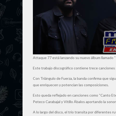
Attaque 77 está lanzando su nuevo álbum llamado “T
Este trabajo discográfico contiene trece canciones
Con Triángulo de Fuerza, la banda confirma que sig
que enriquecen y potencian las composiciones.
Esto queda reflejado en canciones como “Canto Etern
Peteco Carabajal y Vitillo Ábalos aportando la sonor
A lo largo del disco, el trío transita por diferentes