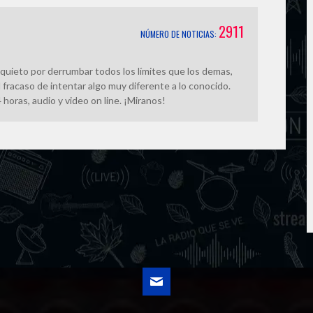
k
e
2911
NÚMERO DE NOTICIAS:
r
quieto por derrumbar todos los límites que los demas,
 fracaso de intentar algo muy diferente a lo conocido.
horas, audio y video on line. ¡Miranos!