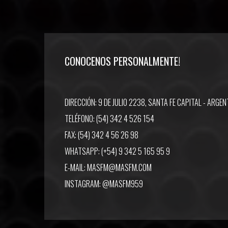
CONOCENOS PERSONALMENTE!
DIRECCIÓN: 9 DE JULIO 2238, SANTA FE CAPITAL - ARGEN
TELÉFONO: (54) 342 4 526 154
FAX: (54) 342 4 56 26 98
WHATSAPP: (+54) 9 342 5 165 95 9
E-MAIL:
MASFM@MASFM.COM
INSTAGRAM:
@MASFM959