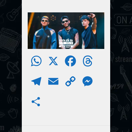
W
X
F
T
h
a
h
T
E
C
M
a
c
r
e
m
o
e
S
t
e
e
l
a
p
s
h
s
b
a
e
i
y
s
a