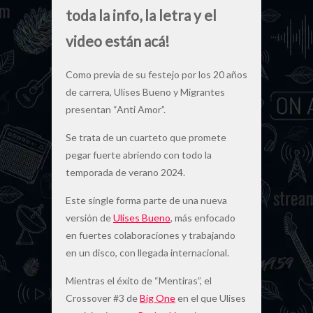
toda la info, la letra y el
video están acá!
Como previa de su festejo por los 20 años
de carrera, Ulises Bueno y Migrantes
presentan “Anti Amor”.
Se trata de un cuarteto que promete
pegar fuerte abriendo con todo la
temporada de verano 2024.
Este single forma parte de una nueva
versión de
Ulises Bueno
, más enfocado
en fuertes colaboraciones y trabajando
en un disco, con llegada internacional.
Mientras el éxito de “Mentiras”, el
Crossover #3 de
Big One
en el que Ulises