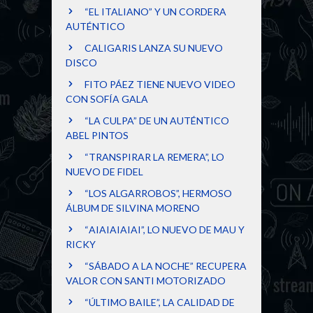
“EL ITALIANO” Y UN CORDERA
AUTÉNTICO
CALIGARIS LANZA SU NUEVO
DISCO
FITO PÁEZ TIENE NUEVO VIDEO
CON SOFÍA GALA
“LA CULPA” DE UN AUTÉNTICO
ABEL PINTOS
“TRANSPIRAR LA REMERA”, LO
NUEVO DE FIDEL
“LOS ALGARROBOS”, HERMOSO
ÁLBUM DE SILVINA MORENO
“AIAIAIAIAI”, LO NUEVO DE MAU Y
RICKY
“SÁBADO A LA NOCHE” RECUPERA
VALOR CON SANTI MOTORIZADO
“ÚLTIMO BAILE”, LA CALIDAD DE