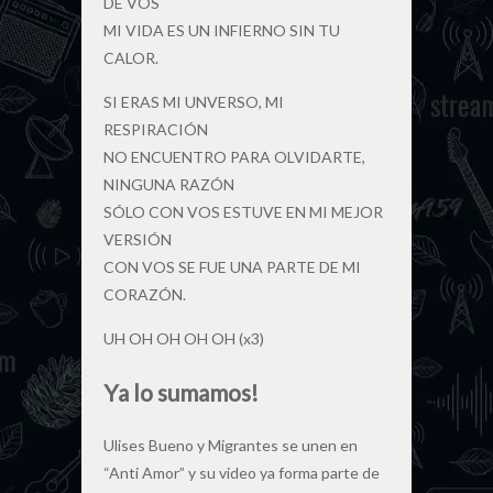
DE VOS
MI VIDA ES UN INFIERNO SIN TU
CALOR.
SI ERAS MI UNVERSO, MI
RESPIRACIÓN
NO ENCUENTRO PARA OLVIDARTE,
NINGUNA RAZÓN
SÓLO CON VOS ESTUVE EN MI MEJOR
VERSIÓN
CON VOS SE FUE UNA PARTE DE MI
CORAZÓN.
UH OH OH OH OH (x3)
Ya lo sumamos!
Ulises Bueno y Migrantes se unen en
“Anti Amor” y su video ya forma parte de