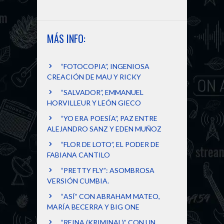
MÁS INFO:
“FOTOCOPIA”, INGENIOSA
CREACIÓN DE MAU Y RICKY
“SALVADOR”, EMMANUEL
HORVILLEUR Y LEÓN GIECO
“YO ERA POESÍA”, PAZ ENTRE
ALEJANDRO SANZ Y EDEN MUÑOZ
“FLOR DE LOTO”, EL PODER DE
FABIANA CANTILO
“PRETTY FLY”: ASOMBROSA
VERSIÓN CUMBIA.
“ASÍ” CON ABRAHAM MATEO,
MARÍA BECERRA Y BIG ONE
“REINA (KRIMINAL)” CON UN