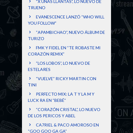
“X UNAS LLANTAS”, LO NUEVO DE
TRUENO
EVANESCENCE LANZÓ “WHO WILL
YOU FOLLOW”
“APAMBICHAO”, NUEVO ÁLBUM DE
TURIZO
FMK Y FIDEL EN “TE ROBASTE MI
CORAZÓN REMIX”
“LOS LOBOS”, LO NUEVO DE
ESTELARES
“VUELVE” RICKY MARTIN CON
TINI
PERFECTO MIX: LA T Y LA M Y
LUCK RA EN “BEBÉ”
“CORAZÓN CRISTAL”, LO NUEVO
DE LOS PERICOS Y ABEL
CA7RIEL & PACO AMOROSO EN
“GOO GOO GA GA”