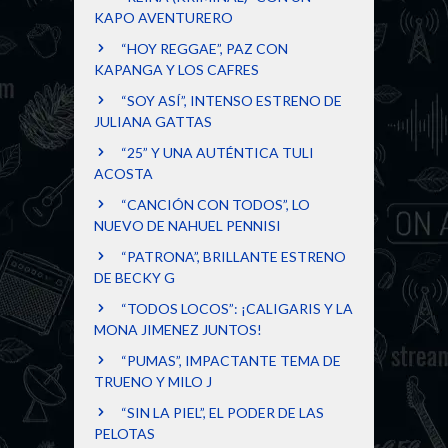
KAPO AVENTURERO
“HOY REGGAE”, PAZ CON
KAPANGA Y LOS CAFRES
“SOY ASÍ”, INTENSO ESTRENO DE
JULIANA GATTAS
“25” Y UNA AUTÉNTICA TULI
ACOSTA
“CANCIÓN CON TODOS”, LO
NUEVO DE NAHUEL PENNISI
“PATRONA”, BRILLANTE ESTRENO
DE BECKY G
“TODOS LOCOS”: ¡CALIGARIS Y LA
MONA JIMENEZ JUNTOS!
“PUMAS”, IMPACTANTE TEMA DE
TRUENO Y MILO J
“SIN LA PIEL”, EL PODER DE LAS
PELOTAS