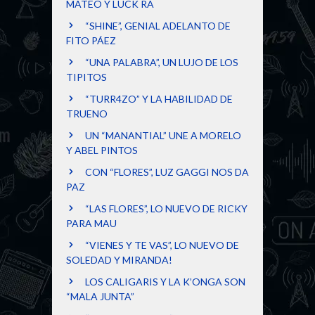
MATEO Y LUCK RA
“SHINE”, GENIAL ADELANTO DE
FITO PÁEZ
“UNA PALABRA”, UN LUJO DE LOS
TIPITOS
“TURR4ZO” Y LA HABILIDAD DE
TRUENO
UN “MANANTIAL” UNE A MORELO
Y ABEL PINTOS
CON “FLORES”, LUZ GAGGI NOS DA
PAZ
“LAS FLORES”, LO NUEVO DE RICKY
PARA MAU
“VIENES Y TE VAS”, LO NUEVO DE
SOLEDAD Y MIRANDA!
LOS CALIGARIS Y LA K’ONGA SON
“MALA JUNTA”