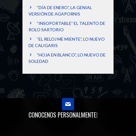
“DÍA DE ENERO”, LA GENIAL
VERSIÓN DE AGAPORNIS
“INSOPORTABLE” EL TALENTO DE
ROLO SARTORIO
“EL RELOJ ME MIENTE”, LO NUEVO
DE CALIGARIS
“HOJA EN BLANCO”, LO NUEVO DE
SOLEDAD
CONOCENOS PERSONALMENTE!