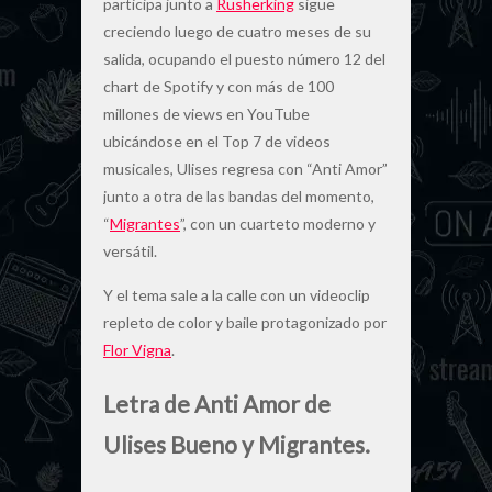
participa junto a
Rusherking
sigue
creciendo luego de cuatro meses de su
salida, ocupando el puesto número 12 del
chart de Spotify y con más de 100
millones de views en YouTube
ubicándose en el Top 7 de videos
musicales, Ulises regresa con “Anti Amor”
junto a otra de las bandas del momento,
“
Migrantes
”, con un cuarteto moderno y
versátil.
Y el tema sale a la calle con un videoclip
repleto de color y baile protagonizado por
Flor Vigna
.
Letra de Anti Amor de
Ulises Bueno y Migrantes.