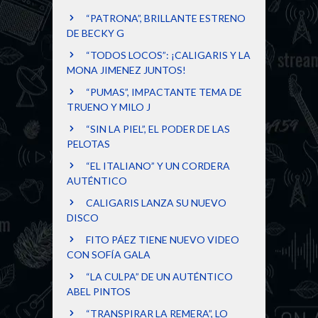
“PATRONA”, BRILLANTE ESTRENO
DE BECKY G
“TODOS LOCOS”: ¡CALIGARIS Y LA
MONA JIMENEZ JUNTOS!
“PUMAS”, IMPACTANTE TEMA DE
TRUENO Y MILO J
“SIN LA PIEL”, EL PODER DE LAS
PELOTAS
“EL ITALIANO” Y UN CORDERA
AUTÉNTICO
CALIGARIS LANZA SU NUEVO
DISCO
FITO PÁEZ TIENE NUEVO VIDEO
CON SOFÍA GALA
“LA CULPA” DE UN AUTÉNTICO
ABEL PINTOS
“TRANSPIRAR LA REMERA”, LO