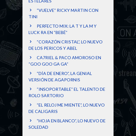
ESTELARES
“VUELVE” RICKY MARTIN CON
TINI
PERFECTO MIX: LA T Y LA M Y
LUCK RA EN “BEBÉ”
“CORAZÓN CRISTAL”, LO NUEVO
DE LOS PERICOS Y ABEL
CA7RIEL & PACO AMOROSO EN
“GOO GOO GA GA”
“DÍA DE ENERO”, LA GENIAL
VERSIÓN DE AGAPORNIS
“INSOPORTABLE” EL TALENTO DE
ROLO SARTORIO
“EL RELOJ ME MIENTE”, LO NUEVO
DE CALIGARIS
“HOJA EN BLANCO”, LO NUEVO DE
SOLEDAD