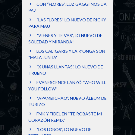
CON “FLORES”, LUZ GAGGI NOS DA
PAZ
“LAS FLORES”, LO NUEVO DE RICKY
PARA MAU
“VIENES Y TE VAS”, LO NUEVO DE
SOLEDAD Y MIRANDA!
LOS CALIGARIS Y LA K’ONGA SON
“MALA JUNTA”
“X UNAS LLANTAS”, LO NUEVO DE
TRUENO
EVANESCENCE LANZÓ “WHO WILL
YOU FOLLOW”
“APAMBICHAO”, NUEVO ÁLBUM DE
TURIZO
FMK Y FIDEL EN “TE ROBASTE MI
CORAZÓN REMIX”
“LOS LOBOS”, LO NUEVO DE