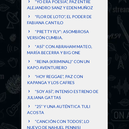
“YO ERA POESÍA”, PAZ ENTRE
ALEJANDRO SANZ Y EDEN MUÑOZ
“FLOR DE LOTO”, EL PODER DE
FABIANA CANTILO
“PRETTY FLY”: ASOMBROSA
VERSIÓN CUMBIA.
“ASÍ” CON ABRAHAM MATEO,
MARÍA BECERRA Y BIG ONE
“REINA (KRIMINAL)” CON UN
KAPO AVENTURERO
“HOY REGGAE”, PAZ CON
KAPANGA Y LOS CAFRES
“SOY ASÍ”, INTENSO ESTRENO DE
JULIANA GATTAS
“25” Y UNA AUTÉNTICA TULI
ACOSTA
“CANCIÓN CON TODOS”, LO
NUEVO DE NAHUEL PENNISI