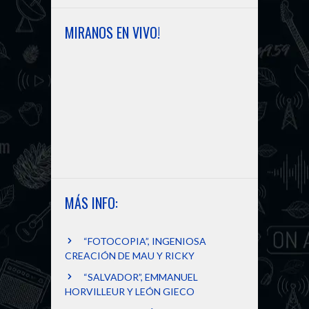
r
MIRANOS EN VIVO!
MÁS INFO:
“FOTOCOPIA”, INGENIOSA
CREACIÓN DE MAU Y RICKY
“SALVADOR”, EMMANUEL
HORVILLEUR Y LEÓN GIECO