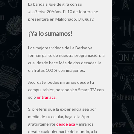
La banda sigue de gira con su
#LaBeriso20Años. El 10 de febrero se
presentará en Maldonado, Uruguay.
¡Ya lo sumamos!
Los mejores videos de La Beriso ya
forman parte de nuestra programación, la
cual desde hace Más de dos décadas, la
disfrutás 100 % con imágenes.
Acordate, podés mirarnos desde tu
compu, tablet, notebook o Smart TV con
sólo
entrar acá
.
Si preferís que la experiencia sea por
medio de tu celular, bajate la App
gratuitamente
desde acá
y miranos
desde cualquier parte del mundo, a la