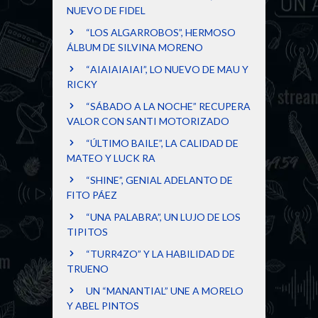
NUEVO DE FIDEL
“LOS ALGARROBOS”, HERMOSO
ÁLBUM DE SILVINA MORENO
“AIAIAIAIAI”, LO NUEVO DE MAU Y
RICKY
“SÁBADO A LA NOCHE” RECUPERA
VALOR CON SANTI MOTORIZADO
“ÚLTIMO BAILE”, LA CALIDAD DE
MATEO Y LUCK RA
“SHINE”, GENIAL ADELANTO DE
FITO PÁEZ
“UNA PALABRA”, UN LUJO DE LOS
TIPITOS
“TURR4ZO” Y LA HABILIDAD DE
TRUENO
UN “MANANTIAL” UNE A MORELO
Y ABEL PINTOS