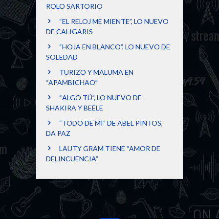
ROLO SARTORIO
“EL RELOJ ME MIENTE”, LO NUEVO
DE CALIGARIS
“HOJA EN BLANCO”, LO NUEVO DE
SOLEDAD
TURIZO Y MALUMA EN
“APAMBICHAO”
“ALGO TÚ”, LO NUEVO DE
SHAKIRA Y BEÉLE
“TODO DE MÍ” DE ABEL PINTOS,
DA PAZ
LAUTY GRAM TIENE “AMOR DE
DELINCUENCIA”