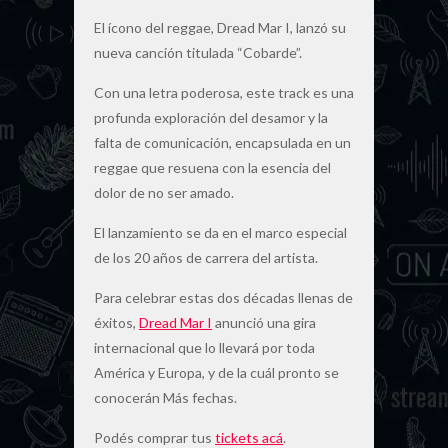
El ícono del reggae, Dread Mar I, lanzó su
nueva canción titulada “Cobarde”.
Con una letra poderosa, este track es una
profunda exploración del desamor y la
falta de comunicación, encapsulada en un
reggae que resuena con la esencia del
dolor de no ser amado.
El lanzamiento se da en el marco especial
de los 20 años de carrera del artista.
Para celebrar estas dos décadas llenas de
éxitos,
Dread Mar I
anunció una gira
internacional que lo llevará por toda
América y Europa, y de la cuál pronto se
conocerán Más fechas.
Podés comprar tus
tickets acá
.