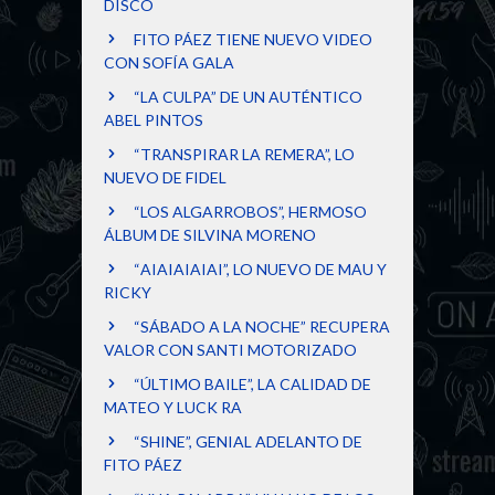
DISCO
FITO PÁEZ TIENE NUEVO VIDEO
CON SOFÍA GALA
“LA CULPA” DE UN AUTÉNTICO
ABEL PINTOS
“TRANSPIRAR LA REMERA”, LO
NUEVO DE FIDEL
“LOS ALGARROBOS”, HERMOSO
ÁLBUM DE SILVINA MORENO
“AIAIAIAIAI”, LO NUEVO DE MAU Y
RICKY
“SÁBADO A LA NOCHE” RECUPERA
VALOR CON SANTI MOTORIZADO
“ÚLTIMO BAILE”, LA CALIDAD DE
MATEO Y LUCK RA
“SHINE”, GENIAL ADELANTO DE
FITO PÁEZ