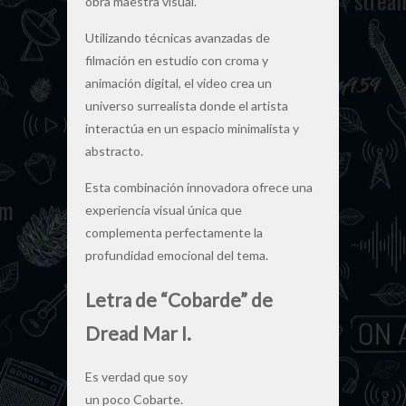
obra maestra visual.
Utilizando técnicas avanzadas de
filmación en estudio con croma y
animación digital, el video crea un
universo surrealista donde el artista
interactúa en un espacio minimalista y
abstracto.
Esta combinación innovadora ofrece una
experiencia visual única que
complementa perfectamente la
profundidad emocional del tema.
Letra de “Cobarde” de
Dread Mar I.
Es verdad que soy
un poco Cobarte.