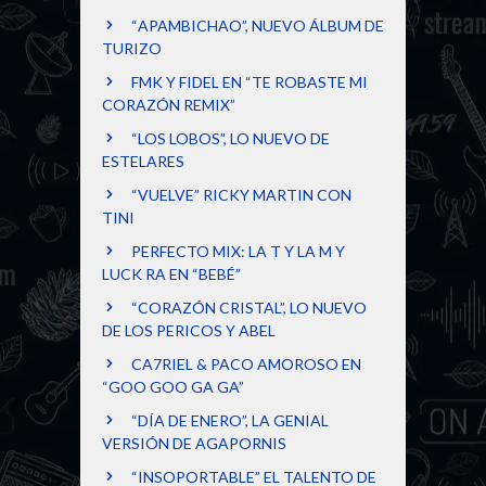
“APAMBICHAO”, NUEVO ÁLBUM DE
TURIZO
FMK Y FIDEL EN “TE ROBASTE MI
CORAZÓN REMIX”
“LOS LOBOS”, LO NUEVO DE
ESTELARES
“VUELVE” RICKY MARTIN CON
TINI
PERFECTO MIX: LA T Y LA M Y
LUCK RA EN “BEBÉ”
“CORAZÓN CRISTAL”, LO NUEVO
DE LOS PERICOS Y ABEL
CA7RIEL & PACO AMOROSO EN
“GOO GOO GA GA”
“DÍA DE ENERO”, LA GENIAL
VERSIÓN DE AGAPORNIS
“INSOPORTABLE” EL TALENTO DE