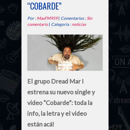
“COBARDE”
Por :
MasFM959
|
Comentarios :
Sin
comentario
|
Categoría :
noticias
El grupo Dread Mar I
estrena su nuevo single y
video “Cobarde”: toda la
info, la letra y el video
están acá!