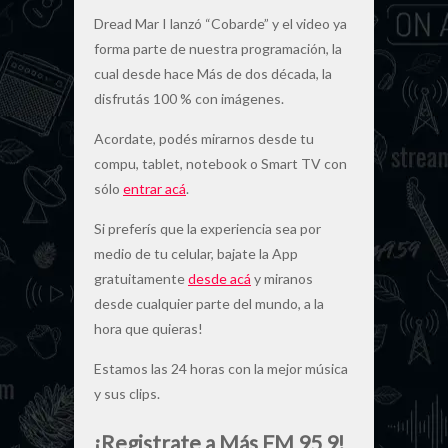
Dread Mar I lanzó “Cobarde” y el video ya
forma parte de nuestra programación, la
cual desde hace Más de dos década, la
disfrutás 100 % con imágenes.
Acordate, podés mirarnos desde tu
compu, tablet, notebook o Smart TV con
sólo
entrar acá
.
Si preferís que la experiencia sea por
medio de tu celular, bajate la App
gratuitamente
desde acá
y miranos
desde cualquier parte del mundo, a la
hora que quieras!
Estamos las 24 horas con la mejor música
y sus clips.
¡Registrate a Más FM 95 9!