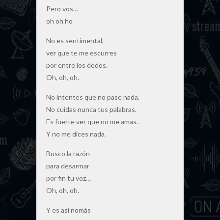
Pero vos…
oh oh ho
No es sentimental,
ver que te me escurres
por entre los dedos.
Oh, oh, oh.
No intentes que no pase nada.
No cuidas nunca tus palabras.
Es fuerte ver que no me amas.
Y no me dices nada.
Busco la razón
para desarmar
por fin tu voz…
Oh, oh, oh.
Y es así nomás