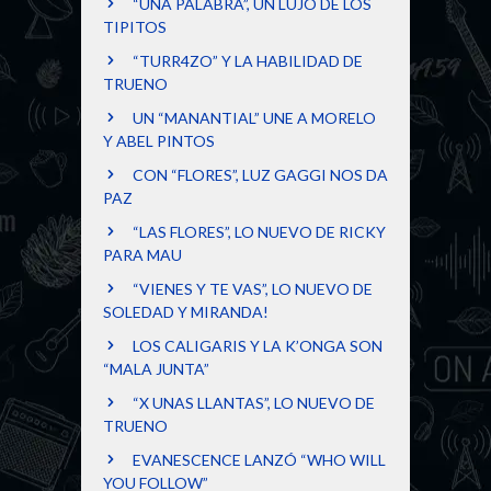
“UNA PALABRA”, UN LUJO DE LOS
TIPITOS
“TURR4ZO” Y LA HABILIDAD DE
TRUENO
UN “MANANTIAL” UNE A MORELO
Y ABEL PINTOS
CON “FLORES”, LUZ GAGGI NOS DA
PAZ
“LAS FLORES”, LO NUEVO DE RICKY
PARA MAU
“VIENES Y TE VAS”, LO NUEVO DE
SOLEDAD Y MIRANDA!
LOS CALIGARIS Y LA K’ONGA SON
“MALA JUNTA”
“X UNAS LLANTAS”, LO NUEVO DE
TRUENO
EVANESCENCE LANZÓ “WHO WILL
YOU FOLLOW”