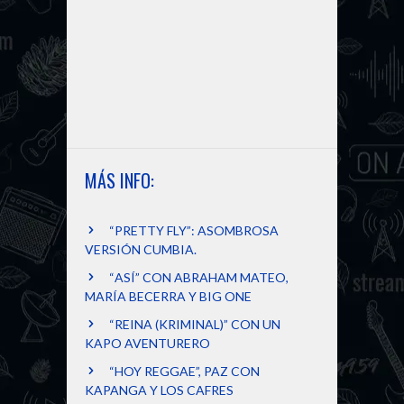
MÁS INFO:
“PRETTY FLY”: ASOMBROSA
VERSIÓN CUMBIA.
“ASÍ” CON ABRAHAM MATEO,
MARÍA BECERRA Y BIG ONE
“REINA (KRIMINAL)” CON UN
KAPO AVENTURERO
“HOY REGGAE”, PAZ CON
KAPANGA Y LOS CAFRES