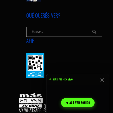
QUÉ QUERÉS VER?
AFIP
✕
MÁS FM - EN VIVO
🔈 ACTIVAR SONIDO
(C) 2026
MÁS FM, SANTA FE - AR
/// WHATSAPP: +54 9 342 155 165 959.