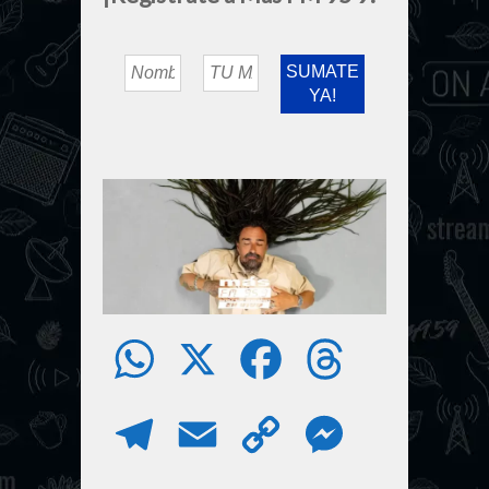
W
X
F
T
h
a
h
T
E
C
M
a
c
r
e
m
o
e