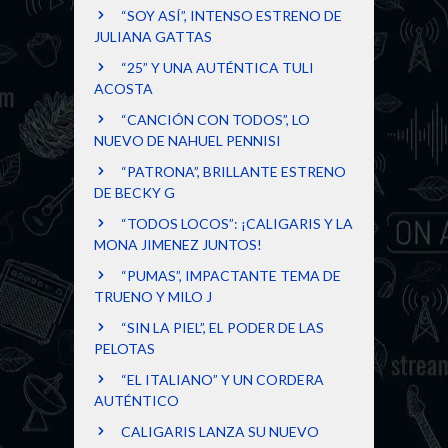
“SOY ASÍ”, INTENSO ESTRENO DE
JULIANA GATTAS
“25” Y UNA AUTÉNTICA TULI
ACOSTA
“CANCIÓN CON TODOS”, LO
NUEVO DE NAHUEL PENNISI
“PATRONA”, BRILLANTE ESTRENO
DE BECKY G
“TODOS LOCOS”: ¡CALIGARIS Y LA
MONA JIMENEZ JUNTOS!
“PUMAS”, IMPACTANTE TEMA DE
TRUENO Y MILO J
“SIN LA PIEL”, EL PODER DE LAS
PELOTAS
“EL ITALIANO” Y UN CORDERA
AUTÉNTICO
CALIGARIS LANZA SU NUEVO