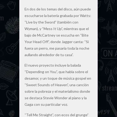
En dos de los temas del disco, aún puede
escucharse la batería grabada por Watts:
“Live by the Sword” (también con
Wyman), y “Mess It Up”, mientras que el
bajo de McCartney se escucha en “Bite
Your Head Off”, donde Jagger canta: “Si
fuera un perro, me pasaría toda la noche
aullando alrededor de tu casa”.
El nuevo proyecto incluye la balada
“Depending on You”, que habla sobre el
desamor, y un toque de música gospel en
“Sweet Sounds of Heaven”, una canción
sobre la pobreza y el materialismo donde
se destaca Stevie Wonder al piano y la
Gaga con su particular voz.
“Tell Me Straight”, con ecos del grunge”