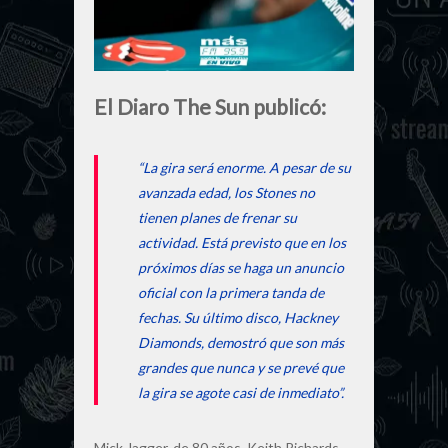
El Diaro The Sun publicó:
“La gira será enorme. A pesar de su
avanzada edad, los Stones no
tienen planes de frenar su
actividad. Está previsto que en los
próximos días se haga un anuncio
oficial con la primera tanda de
fechas. Su último disco, Hackney
Diamonds, demostró que son más
grandes que nunca y se prevé que
la gira se agote casi de inmediato”.
Mick Jagger, de 80 años, Keith Richards,