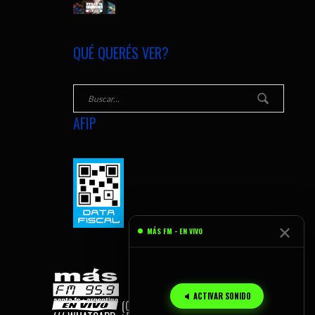
QUÉ QUERÉS VER?
AFIP
✕
MÁS FM - EN VIVO
🔈 ACTIVAR SONIDO
(C) 2026
MÁS FM, SANTA FE - AR