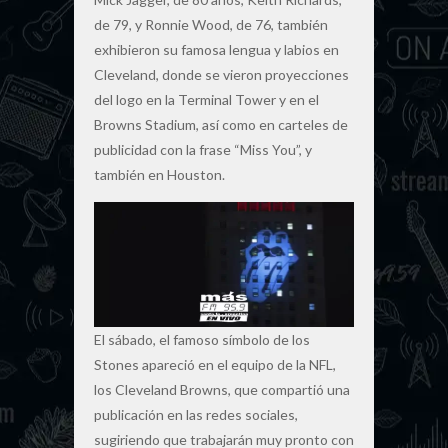
de 79, y Ronnie Wood, de 76, también
exhibieron su famosa lengua y labios en
Cleveland, donde se vieron proyecciones
del logo en la Terminal Tower y en el
Browns Stadium, así como en carteles de
publicidad con la frase “Miss You”, y
también en Houston.
El sábado, el famoso símbolo de los
Stones apareció en el equipo de la NFL,
los Cleveland Browns, que compartió una
publicación en las redes sociales,
sugiriendo que trabajarán muy pronto con