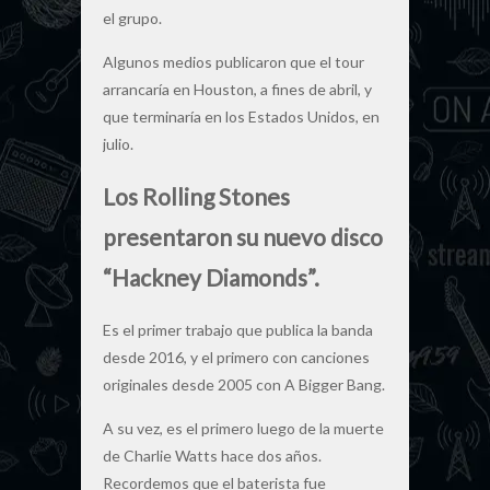
el grupo.
Algunos medios publicaron que el tour
arrancaría en Houston, a fines de abril, y
que terminaría en los Estados Unidos, en
julio.
Los Rolling Stones
presentaron su nuevo disco
“Hackney Diamonds”.
Es el primer trabajo que publica la banda
desde 2016, y el primero con canciones
originales desde 2005 con A Bigger Bang.
A su vez, es el primero luego de la muerte
de Charlie Watts hace dos años.
Recordemos que el baterista fue