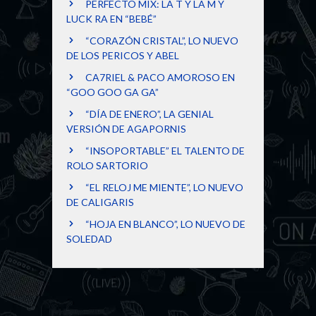
PERFECTO MIX: LA T Y LA M Y
LUCK RA EN “BEBÉ”
“CORAZÓN CRISTAL”, LO NUEVO
DE LOS PERICOS Y ABEL
CA7RIEL & PACO AMOROSO EN
“GOO GOO GA GA”
“DÍA DE ENERO”, LA GENIAL
VERSIÓN DE AGAPORNIS
“INSOPORTABLE” EL TALENTO DE
ROLO SARTORIO
“EL RELOJ ME MIENTE”, LO NUEVO
DE CALIGARIS
“HOJA EN BLANCO”, LO NUEVO DE
SOLEDAD