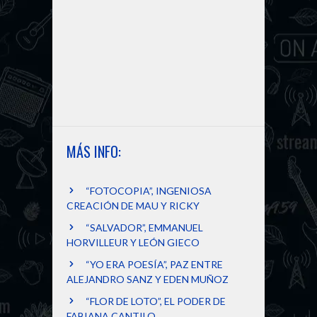
r
MÁS INFO:
“FOTOCOPIA”, INGENIOSA
CREACIÓN DE MAU Y RICKY
“SALVADOR”, EMMANUEL
HORVILLEUR Y LEÓN GIECO
“YO ERA POESÍA”, PAZ ENTRE
ALEJANDRO SANZ Y EDEN MUÑOZ
“FLOR DE LOTO”, EL PODER DE
FABIANA CANTILO