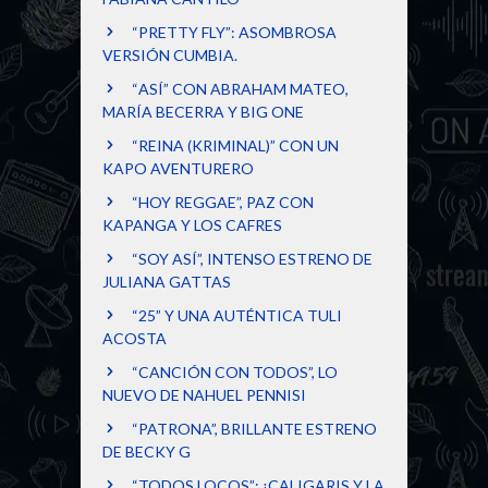
“PRETTY FLY”: ASOMBROSA
VERSIÓN CUMBIA.
“ASÍ” CON ABRAHAM MATEO,
MARÍA BECERRA Y BIG ONE
“REINA (KRIMINAL)” CON UN
KAPO AVENTURERO
“HOY REGGAE”, PAZ CON
KAPANGA Y LOS CAFRES
“SOY ASÍ”, INTENSO ESTRENO DE
JULIANA GATTAS
“25” Y UNA AUTÉNTICA TULI
ACOSTA
“CANCIÓN CON TODOS”, LO
NUEVO DE NAHUEL PENNISI
“PATRONA”, BRILLANTE ESTRENO
DE BECKY G
“TODOS LOCOS”: ¡CALIGARIS Y LA