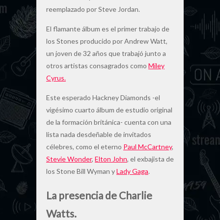
reemplazado por Steve Jordan.
El flamante álbum es el primer trabajo de
los Stones producido por Andrew Watt,
un joven de 32 años que trabajó junto a
otros artistas consagrados como
Miley
Cyrus.
Este esperado Hackney Diamonds -el
vigésimo cuarto álbum de estudio original
de la formación británica- cuenta con una
lista nada desdeñable de invitados
célebres, como el eterno
Paul McCartney
,
Stevie Wonder
,
Elton John
, el exbajista de
los Stone Bill Wyman y
Lady Gaga
.
La presencia de Charlie
Watts.