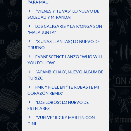
PARA MAU
“VIENES Y TE VAS”, LO NUEVO DE
SOLEDAD Y MIRANDA!
LOS CALIGARIS Y LA K’ONGA SON
“MALA JUNTA”
“X UNAS LLANTAS”, LO NUEVO DE
TRUENO
EVANESCENCE LANZÓ “WHO WILL
YOU FOLLOW”
“APAMBICHAO”, NUEVO ÁLBUM DE
TURIZO
FMK Y FIDEL EN “TE ROBASTE MI
CORAZÓN REMIX”
“LOS LOBOS”, LO NUEVO DE
ESTELARES
“VUELVE” RICKY MARTIN CON
TINI