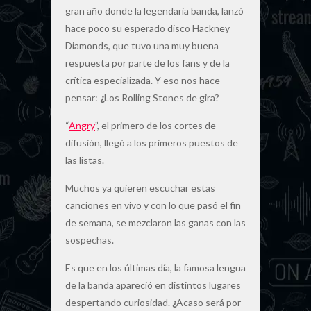
gran año donde la legendaria banda, lanzó
hace poco su esperado disco Hackney
Diamonds, que tuvo una muy buena
respuesta por parte de los fans y de la
crítica especializada. Y eso nos hace
pensar:
¿
Los Rolling Stones de gira?
“
Angry
”, el primero de los cortes de
difusión, llegó a los primeros puestos de
las listas.
Muchos ya quieren escuchar estas
canciones en vivo y con lo que pasó el fin
de semana, se mezclaron las ganas con las
sospechas.
Es que en los últimas día, la famosa lengua
de la banda apareció en distintos lugares
despertando curiosidad.
¿
Acaso será por