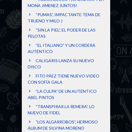
MONA JIMENEZ JUNTOS!
“PUMAS”, IMPACTANTE TEMA DE
TRUENO Y MILO J
“SIN LA PIEL”, EL PODER DE LAS
PELOTAS
“EL ITALIANO” Y UN CORDERA
AUTÉNTICO
CALIGARIS LANZA SU NUEVO
DISCO
FITO PÁEZ TIENE NUEVO VIDEO
CON SOFÍA GALA
“LA CULPA” DE UN AUTÉNTICO
ABEL PINTOS
“TRANSPIRAR LA REMERA”, LO
NUEVO DE FIDEL
“LOS ALGARROBOS”, HERMOSO
ÁLBUM DE SILVINA MORENO