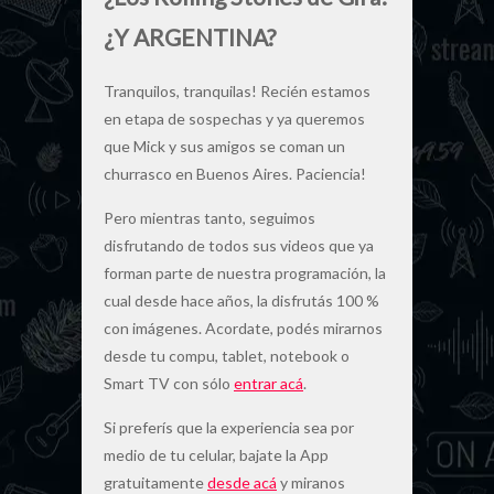
¿
Y ARGENTINA?
Tranquilos, tranquilas! Recién estamos
en etapa de sospechas y ya queremos
que Mick y sus amigos se coman un
churrasco en Buenos Aires. Paciencia!
Pero mientras tanto, seguimos
disfrutando de todos sus videos que ya
forman parte de nuestra programación, la
cual desde hace años, la disfrutás 100 %
con imágenes. Acordate, podés mirarnos
desde tu compu, tablet, notebook o
Smart TV con sólo
entrar acá
.
Si preferís que la experiencia sea por
medio de tu celular, bajate la App
gratuitamente
desde acá
y miranos