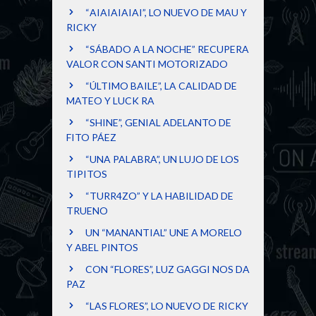
“AIAIAIAIAI”, LO NUEVO DE MAU Y
RICKY
“SÁBADO A LA NOCHE” RECUPERA
VALOR CON SANTI MOTORIZADO
“ÚLTIMO BAILE”, LA CALIDAD DE
MATEO Y LUCK RA
“SHINE”, GENIAL ADELANTO DE
FITO PÁEZ
“UNA PALABRA”, UN LUJO DE LOS
TIPITOS
“TURR4ZO” Y LA HABILIDAD DE
TRUENO
UN “MANANTIAL” UNE A MORELO
Y ABEL PINTOS
CON “FLORES”, LUZ GAGGI NOS DA
PAZ
“LAS FLORES”, LO NUEVO DE RICKY