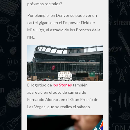
próximos recitales?
Por ejemplo, en Denver se pudo ver un
cartel gigante en el Empower Field de
Mile High, el estadio de los Broncos de la
NFL.
El logotipo de
los Stones
también
apareció en el auto de carrera de
Fernando Alonso , en el Gran Premio de
Las Vegas, que se realizó el sábado .