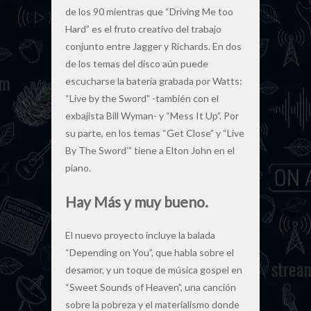
de los 90 mientras que “Driving Me too
Hard” es el fruto creativo del trabajo
conjunto entre Jagger y Richards. En dos
de los temas del disco aún puede
escucharse la batería grabada por Watts:
“Live by the Sword” -también con el
exbajista Bill Wyman- y “Mess It Up”. Por
su parte, en los temas “Get Close” y “Live
By The Sword’” tiene a Elton John en el
piano.
Hay Más y muy bueno.
El nuevo proyecto incluye la balada
“Depending on You”, que habla sobre el
desamor, y un toque de música gospel en
“Sweet Sounds of Heaven”, una canción
sobre la pobreza y el materialismo donde