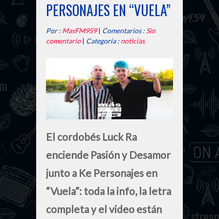
PERSONAJES EN “VUELA”
Por :
MasFM959
|
Comentarios :
Sin
comentario
|
Categoría :
noticias
El cordobés Luck Ra
enciende Pasión y Desamor
junto a Ke Personajes en
“Vuela”: toda la info, la letra
completa y el video están