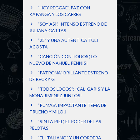
“HOY REGGAE”, PAZ CON
KAPANGA Y LOS CAFRES
“SOY ASÍ”, INTENSO ESTRENO DE
JULIANA GATTAS
“25” Y UNA AUTÉNTICA TULI
ACOSTA
“CANCIÓN CON TODOS”, LO
NUEVO DE NAHUEL PENNISI
“PATRONA”, BRILLANTE ESTRENO
DE BECKY G
“TODOS LOCOS”: ¡CALIGARIS Y LA
MONA JIMENEZ JUNTOS!
“PUMAS”, IMPACTANTE TEMA DE
TRUENO Y MILO J
“SIN LA PIEL”, EL PODER DE LAS
PELOTAS
“EL ITALIANO” Y UN CORDERA