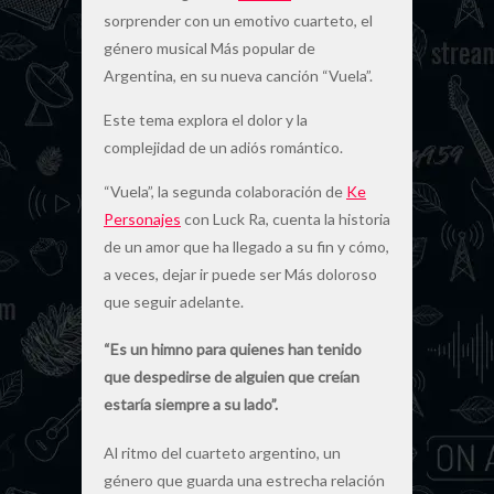
sorprender con un emotivo cuarteto, el
género musical Más popular de
Argentina, en su nueva canción “Vuela”.
Este tema explora el dolor y la
complejidad de un adiós romántico.
“Vuela”, la segunda colaboración de
Ke
Personajes
con Luck Ra, cuenta la historia
de un amor que ha llegado a su fin y cómo,
a veces, dejar ir puede ser Más doloroso
que seguir adelante.
“Es un himno para quienes han tenido
que despedirse de alguien que creían
estaría siempre a su lado”.
Al ritmo del cuarteto argentino, un
género que guarda una estrecha relación