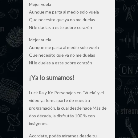
Mejor vuela
Aunque me parta al medio solo vuela
Que necesito que ya no me duelas
Ni le duelas a este pobre corazón
Mejor vuela
Aunque me parta al medio solo vuela
Que necesito que ya no me duelas
Ni le duelas a este pobre corazón
¡Ya lo sumamos!
Luck Ra y Ke Personajes en “Vuela” y el
video ya forma parte de nuestra
programación, la cual desde hace Más de
dos década, la disfrutás 100 % con
imágenes.
Acordate, podés mirarnos desde tu