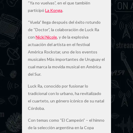
“Ya no vuelvas”, en el que también
participó
La Konga
.
“Vuela” llega después del éxito rotundo
de “Doctor”, la colaboración de Luck Ra
con
Nicki Nicole
, y de la explosiva
actuación del artista en el festival
América Rockstar, uno de los eventos
musicales Más importantes de Uruguay el
cual marca la movida musical en América
del Sur.
Luck Ra, conocido por fusionar lo
tradicional con lo urbano, ha revitalizado
el cuarteto, un género icónico de su natal
Córdoba.
Con temas como “El Campeón” – el himno
de la selección argentina en la Copa