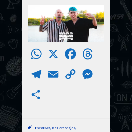
W
X
F
T
h
a
h
T
E
C
M
a
c
r
e
m
o
e
S
t
e
e
l
a
p
s
h
s
b
a
e
i
y
s
a
A
o
d
,
,
EsPorAcá
Ke Personajes