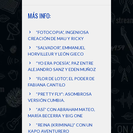
MÁS INFO:
“FOTOCOPIA”, INGENIOSA
CREACIÓN DE MAU Y RICKY
“SALVADOR”, EMMANUEL
HORVILLEUR Y LEÓN GIECO
“YO ERA POESÍA”, PAZ ENTRE
ALEJANDRO SANZ Y EDEN MUÑOZ
“FLOR DE LOTO”, EL PODER DE
FABIANA CANTILO
“PRETTY FLY”: ASOMBROSA
VERSIÓN CUMBIA.
“ASÍ” CON ABRAHAM MATEO,
MARÍA BECERRA Y BIG ONE
“REINA (KRIMINAL)” CON UN
KAPO AVENTURERO