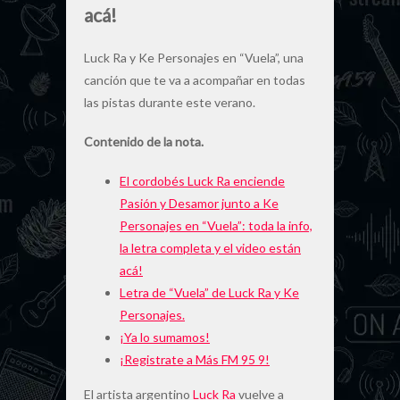
acá!
Luck Ra y Ke Personajes en “Vuela”, una
canción que te va a acompañar en todas
las pistas durante este verano.
Contenido de la nota.
El cordobés Luck Ra enciende
Pasión y Desamor junto a Ke
Personajes en “Vuela”: toda la info,
la letra completa y el video están
acá!
Letra de “Vuela” de Luck Ra y Ke
Personajes.
¡Ya lo sumamos!
¡Registrate a Más FM 95 9!
El artista argentino
Luck Ra
vuelve a