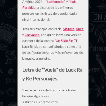
América 2021 – “
La Morocha
” y “
Hola
Perdida
”, ha alcanzado los primeros
puestos en las listas de popularidad a
nivel internacional.
Tras sus trabajos con Nicki,
Maluma
,
Khea
y
Chayanne
, con quien lanzó una versión
cuarteto de la icónica “
Un Siglo Sin Ti
”,
Luck Ra sigue consolidándose como una
de las figuras jóvenes Más influyentes de
la música argentina.
Letra de “Vuela” de Luck Ra
y Ke Personajes.
Y este tema va dedicados para todos
los que alguna vez
sufrimos el corazón roto