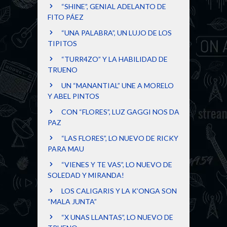
“SHINE”, GENIAL ADELANTO DE
FITO PÁEZ
“UNA PALABRA”, UN LUJO DE LOS
TIPITOS
“TURR4ZO” Y LA HABILIDAD DE
TRUENO
UN “MANANTIAL” UNE A MORELO
Y ABEL PINTOS
CON “FLORES”, LUZ GAGGI NOS DA
PAZ
“LAS FLORES”, LO NUEVO DE RICKY
PARA MAU
“VIENES Y TE VAS”, LO NUEVO DE
SOLEDAD Y MIRANDA!
LOS CALIGARIS Y LA K’ONGA SON
“MALA JUNTA”
“X UNAS LLANTAS”, LO NUEVO DE