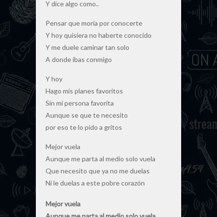
Y dice algo como..
Pensar que moría por conocerte
Y hoy quisiera no haberte conocido
Y me duele caminar tan solo
A donde ibas conmigo
Y hoy
Hago mis planes favoritos
Sin mi persona favorita
Aunque se que te necesito
por eso te lo pido a gritos
Mejor vuela
Aunque me parta al medio solo vuela
Que necesito que ya no me duelas
Ni le duelas a este pobre corazón
Mejor vuela
Aunque me parta al medio solo vuela