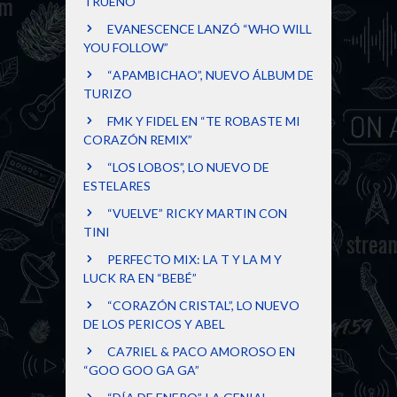
TRUENO
EVANESCENCE LANZÓ “WHO WILL
YOU FOLLOW”
“APAMBICHAO”, NUEVO ÁLBUM DE
TURIZO
FMK Y FIDEL EN “TE ROBASTE MI
CORAZÓN REMIX”
“LOS LOBOS”, LO NUEVO DE
ESTELARES
“VUELVE” RICKY MARTIN CON
TINI
PERFECTO MIX: LA T Y LA M Y
LUCK RA EN “BEBÉ”
“CORAZÓN CRISTAL”, LO NUEVO
DE LOS PERICOS Y ABEL
CA7RIEL & PACO AMOROSO EN
“GOO GOO GA GA”