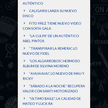
AUTÉNTICO
CALIGARIS LANZA SU NUEVO
DISCO
FITO PÁEZ TIENE NUEVO VIDEO
CON SOFÍA GALA
“LA CULPA” DE UN AUTÉNTICO
ABEL PINTOS
“TRANSPIRAR LA REMERA”, LO
NUEVO DE FIDEL
“LOS ALGARROBOS”, HERMOSO
ÁLBUM DE SILVINA MORENO
“AIAIAIAIAI”, LO NUEVO DE MAU Y
RICKY
“SÁBADO A LA NOCHE” RECUPERA
VALOR CON SANTI MOTORIZADO
“ÚLTIMO BAILE”, LA CALIDAD DE
MATEO Y LUCK RA