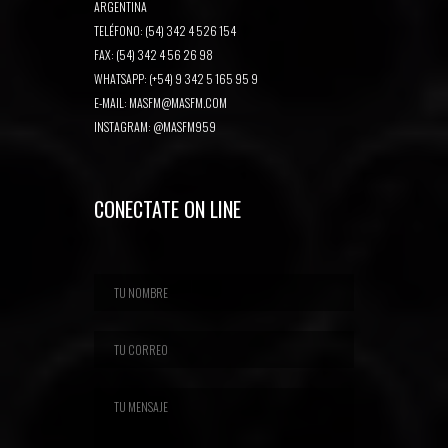
ARGENTINA
TELÉFONO: (54) 342 4 526 154
FAX: (54) 342 4 56 26 98
WHATSAPP: (+54) 9 342 5 165 95 9
E-MAIL:
MASFM@MASFM.COM
INSTAGRAM:
@MASFM959
CONECTATE ON LINE