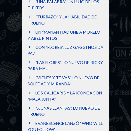
“UNA PALABRA”, UN LUJO DE LOS
TIPITOS
“TURR4ZO” Y LA HABILIDAD DE
TRUENO
UN “MANANTIAL” UNE A MORELO
Y ABEL PINTOS
CON “FLORES”, LUZ GAGGI NOS DA
PAZ
“LAS FLORES”, LO NUEVO DE RICKY
PARA MAU
“VIENES Y TE VAS”, LO NUEVO DE
SOLEDAD Y MIRANDA!
LOS CALIGARIS Y LA K’ONGA SON
“MALA JUNTA”
“X UNAS LLANTAS”, LO NUEVO DE
TRUENO
EVANESCENCE LANZÓ “WHO WILL
YOU FOLLOW”