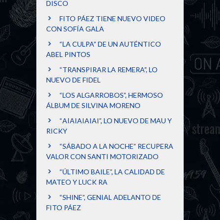
DISCO
FITO PÁEZ TIENE NUEVO VIDEO
CON SOFÍA GALA
“LA CULPA” DE UN AUTÉNTICO
ABEL PINTOS
“TRANSPIRAR LA REMERA”, LO
NUEVO DE FIDEL
“LOS ALGARROBOS”, HERMOSO
ÁLBUM DE SILVINA MORENO
“AIAIAIAIAI”, LO NUEVO DE MAU Y
RICKY
“SÁBADO A LA NOCHE” RECUPERA
VALOR CON SANTI MOTORIZADO
“ÚLTIMO BAILE”, LA CALIDAD DE
MATEO Y LUCK RA
“SHINE”, GENIAL ADELANTO DE
FITO PÁEZ