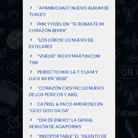
“APAMBICHAO”, NUEVO ÁLBUM DE
TURIZO
FMK Y FIDEL EN “TE ROBASTE MI
CORAZÓN REMIX”
“LOS LOBOS”, LO NUEVO DE
ESTELARES
“VUELVE” RICKY MARTIN CON
TINI
PERFECTO MIX: LA T Y LA M Y
LUCK RA EN “BEBÉ”
“CORAZÓN CRISTAL”, LO NUEVO
DE LOS PERICOS Y ABEL
CA7RIEL & PACO AMOROSO EN
“GOO GOO GA GA”
“DÍA DE ENERO”, LA GENIAL
VERSIÓN DE AGAPORNIS
“INSOPORTABLE” EL TALENTO DE