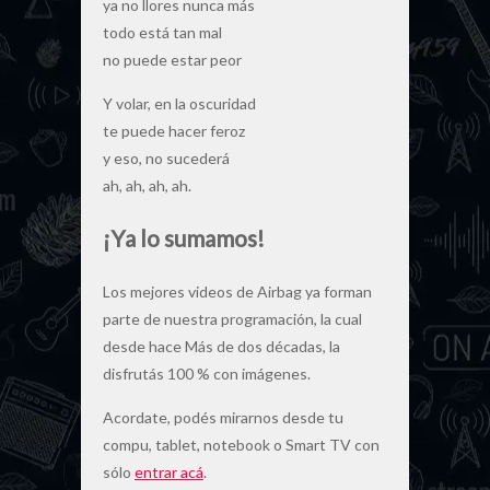
ya no llores nunca más
todo está tan mal
no puede estar peor
Y volar, en la oscuridad
te puede hacer feroz
y eso, no sucederá
ah, ah, ah, ah.
¡Ya lo sumamos!
Los mejores videos de Airbag ya forman
parte de nuestra programación, la cual
desde hace Más de dos décadas, la
disfrutás 100 % con imágenes.
Acordate, podés mirarnos desde tu
compu, tablet, notebook o Smart TV con
sólo
entrar acá
.