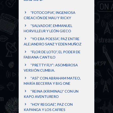
“FOTOCOPIA”, INGENIOSA
CREACIÓN DE MAU Y RICKY
“SALVADOR”, EMMANUEL
HORVILLEUR Y LEÓN GIECO
“YO ERA POESÍA”, PAZ ENTRE
ALEJANDRO SANZ Y EDEN MUÑOZ
“FLOR DE LOTO”, EL PODER DE
FABIANA CANTILO
“PRETTY FLY”: ASOMBROSA
VERSIÓN CUMBIA.
“ASÍ” CON ABRAHAM MATEO,
MARÍA BECERRA Y BIG ONE
“REINA (KRIMINAL)” CON UN
KAPO AVENTURERO
“HOY REGGAE”, PAZ CON
KAPANGA Y LOS CAFRES