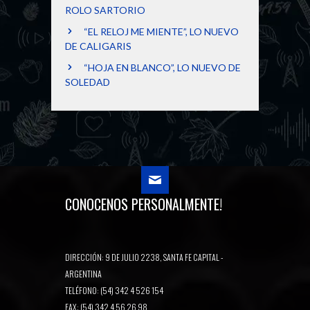
ROLO SARTORIO
“EL RELOJ ME MIENTE”, LO NUEVO
DE CALIGARIS
“HOJA EN BLANCO”, LO NUEVO DE
SOLEDAD
CONOCENOS PERSONALMENTE!
DIRECCIÓN: 9 DE JULIO 2238, SANTA FE CAPITAL -
ARGENTINA
TELÉFONO: (54) 342 4 526 154
FAX: (54) 342 4 56 26 98