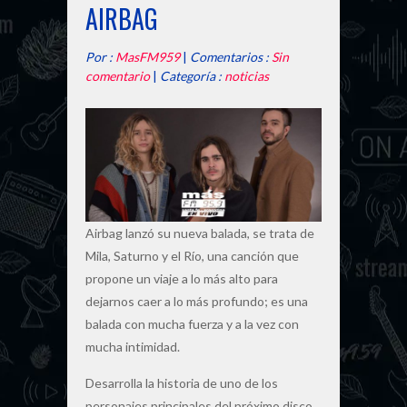
AIRBAG
Por :
MasFM959
|
Comentarios :
Sin
comentario
|
Categoría :
noticias
Airbag lanzó su nueva balada, se trata de
Mila, Saturno y el Río, una canción que
propone un viaje a lo más alto para
dejarnos caer a lo más profundo; es una
balada con mucha fuerza y a la vez con
mucha intimidad.
Desarrolla la historia de uno de los
personajes principales del próximo disco