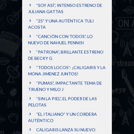
“SOY ASÍ”, INTENSO ESTRENO DE
JULIANA GATTAS
“25” Y UNA AUTÉNTICA TULI
ACOSTA
“CANCIÓN CON TODOS”, LO
NUEVO DE NAHUEL PENNISI
“PATRONA”, BRILLANTE ESTRENO
DE BECKY G
“TODOS LOCOS”: ¡CALIGARIS Y LA
MONA JIMENEZ JUNTOS!
“PUMAS”, IMPACTANTE TEMA DE
TRUENO Y MILO J
“SIN LA PIEL”, EL PODER DE LAS
PELOTAS
“EL ITALIANO” Y UN CORDERA
AUTÉNTICO
CALIGARIS LANZA SU NUEVO