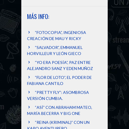
MÁS INFO:
“FOTOCOPIA”, INGENIOSA
CREACIÓN DE MAU Y RICKY
“SALVADOR”, EMMANUEL
HORVILLEUR Y LEÓN GIECO
“YO ERA POESÍA”, PAZ ENTRE
ALEJANDRO SANZ Y EDEN MUÑOZ
“FLOR DE LOTO”, EL PODER DE
FABIANA CANTILO
“PRETTY FLY”: ASOMBROSA
VERSIÓN CUMBIA.
“ASÍ” CON ABRAHAM MATEO,
MARÍA BECERRA Y BIG ONE
“REINA (KRIMINAL)” CON UN
KAPO AVENTURERO