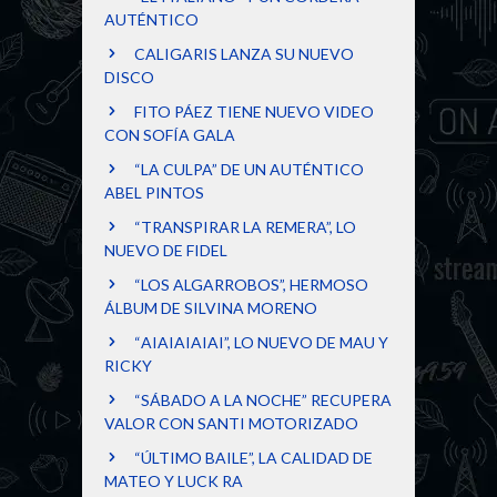
AUTÉNTICO
CALIGARIS LANZA SU NUEVO
DISCO
FITO PÁEZ TIENE NUEVO VIDEO
CON SOFÍA GALA
“LA CULPA” DE UN AUTÉNTICO
ABEL PINTOS
“TRANSPIRAR LA REMERA”, LO
NUEVO DE FIDEL
“LOS ALGARROBOS”, HERMOSO
ÁLBUM DE SILVINA MORENO
“AIAIAIAIAI”, LO NUEVO DE MAU Y
RICKY
“SÁBADO A LA NOCHE” RECUPERA
VALOR CON SANTI MOTORIZADO
“ÚLTIMO BAILE”, LA CALIDAD DE
MATEO Y LUCK RA