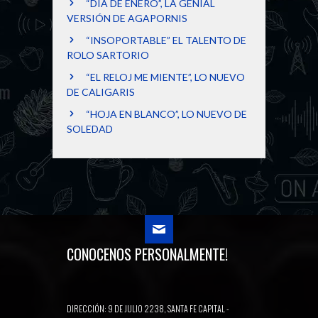
“DÍA DE ENERO”, LA GENIAL
VERSIÓN DE AGAPORNIS
“INSOPORTABLE” EL TALENTO DE
ROLO SARTORIO
“EL RELOJ ME MIENTE”, LO NUEVO
DE CALIGARIS
“HOJA EN BLANCO”, LO NUEVO DE
SOLEDAD
CONOCENOS PERSONALMENTE!
DIRECCIÓN: 9 DE JULIO 2238, SANTA FE CAPITAL -