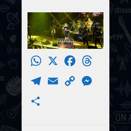
W
X
F
T
h
a
h
T
E
C
M
a
c
r
e
m
o
e
S
t
e
e
l
a
p
s
h
s
b
a
e
i
y
s
a