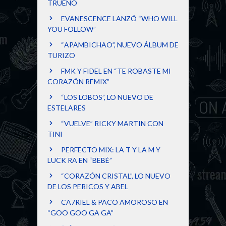
TRUENO
EVANESCENCE LANZÓ “WHO WILL
YOU FOLLOW”
“APAMBICHAO”, NUEVO ÁLBUM DE
TURIZO
FMK Y FIDEL EN “TE ROBASTE MI
CORAZÓN REMIX”
“LOS LOBOS”, LO NUEVO DE
ESTELARES
“VUELVE” RICKY MARTIN CON
TINI
PERFECTO MIX: LA T Y LA M Y
LUCK RA EN “BEBÉ”
“CORAZÓN CRISTAL”, LO NUEVO
DE LOS PERICOS Y ABEL
CA7RIEL & PACO AMOROSO EN
“GOO GOO GA GA”