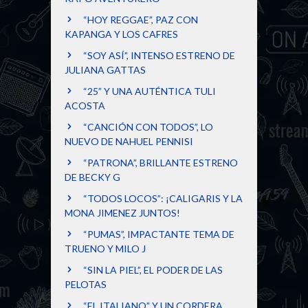
“HOY REGGAE”, PAZ CON
KAPANGA Y LOS CAFRES
“SOY ASÍ”, INTENSO ESTRENO DE
JULIANA GATTAS
“25” Y UNA AUTÉNTICA TULI
ACOSTA
“CANCIÓN CON TODOS”, LO
NUEVO DE NAHUEL PENNISI
“PATRONA”, BRILLANTE ESTRENO
DE BECKY G
“TODOS LOCOS”: ¡CALIGARIS Y LA
MONA JIMENEZ JUNTOS!
“PUMAS”, IMPACTANTE TEMA DE
TRUENO Y MILO J
“SIN LA PIEL”, EL PODER DE LAS
PELOTAS
“EL ITALIANO” Y UN CORDERA