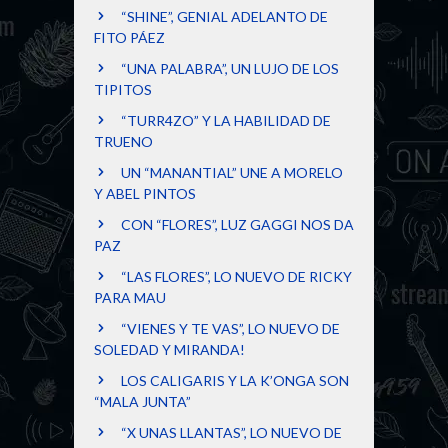
“SHINE”, GENIAL ADELANTO DE
FITO PÁEZ
“UNA PALABRA”, UN LUJO DE LOS
TIPITOS
“TURR4ZO” Y LA HABILIDAD DE
TRUENO
UN “MANANTIAL” UNE A MORELO
Y ABEL PINTOS
CON “FLORES”, LUZ GAGGI NOS DA
PAZ
“LAS FLORES”, LO NUEVO DE RICKY
PARA MAU
“VIENES Y TE VAS”, LO NUEVO DE
SOLEDAD Y MIRANDA!
LOS CALIGARIS Y LA K’ONGA SON
“MALA JUNTA”
“X UNAS LLANTAS”, LO NUEVO DE