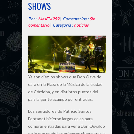
SHOWS
Por :
MasFM959
|
Comentarios :
Sin
comentario
|
Categoría :
noticias
Ya son diez los shows que Don Osvaldo
dará en la Plaza de la Música de la ciudad
de Córdoba, y en distintos puntos del
país la gente acampó por entradas.
Los seguidores de Patricio Santos
Fontanet hicieron largas colas para
comprar entradas para ver a Don Osvaldo
en lo que serán los primeros shows tras la