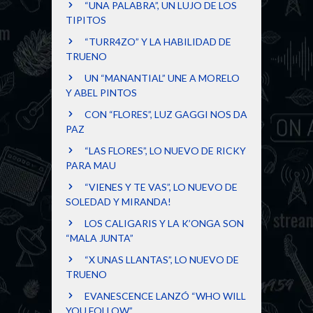
“UNA PALABRA”, UN LUJO DE LOS
TIPITOS
“TURR4ZO” Y LA HABILIDAD DE
TRUENO
UN “MANANTIAL” UNE A MORELO
Y ABEL PINTOS
CON “FLORES”, LUZ GAGGI NOS DA
PAZ
“LAS FLORES”, LO NUEVO DE RICKY
PARA MAU
“VIENES Y TE VAS”, LO NUEVO DE
SOLEDAD Y MIRANDA!
LOS CALIGARIS Y LA K’ONGA SON
“MALA JUNTA”
“X UNAS LLANTAS”, LO NUEVO DE
TRUENO
EVANESCENCE LANZÓ “WHO WILL
YOU FOLLOW”