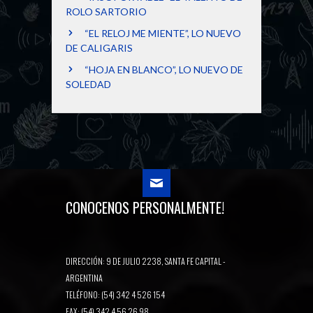
ROLO SARTORIO
“EL RELOJ ME MIENTE”, LO NUEVO
DE CALIGARIS
“HOJA EN BLANCO”, LO NUEVO DE
SOLEDAD
CONOCENOS PERSONALMENTE!
DIRECCIÓN: 9 DE JULIO 2238, SANTA FE CAPITAL -
ARGENTINA
TELÉFONO: (54) 342 4 526 154
FAX: (54) 342 4 56 26 98