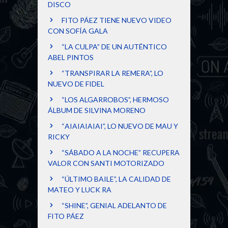
DISCO
FITO PÁEZ TIENE NUEVO VIDEO
CON SOFÍA GALA
“LA CULPA” DE UN AUTÉNTICO
ABEL PINTOS
“TRANSPIRAR LA REMERA”, LO
NUEVO DE FIDEL
“LOS ALGARROBOS”, HERMOSO
ÁLBUM DE SILVINA MORENO
“AIAIAIAIAI”, LO NUEVO DE MAU Y
RICKY
“SÁBADO A LA NOCHE” RECUPERA
VALOR CON SANTI MOTORIZADO
“ÚLTIMO BAILE”, LA CALIDAD DE
MATEO Y LUCK RA
“SHINE”, GENIAL ADELANTO DE
FITO PÁEZ