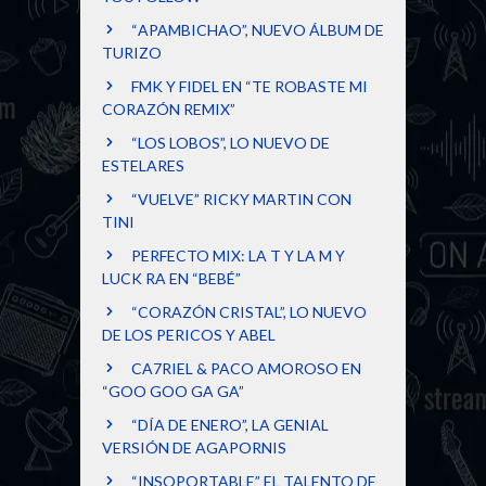
“APAMBICHAO”, NUEVO ÁLBUM DE
TURIZO
FMK Y FIDEL EN “TE ROBASTE MI
CORAZÓN REMIX”
“LOS LOBOS”, LO NUEVO DE
ESTELARES
“VUELVE” RICKY MARTIN CON
TINI
PERFECTO MIX: LA T Y LA M Y
LUCK RA EN “BEBÉ”
“CORAZÓN CRISTAL”, LO NUEVO
DE LOS PERICOS Y ABEL
CA7RIEL & PACO AMOROSO EN
“GOO GOO GA GA”
“DÍA DE ENERO”, LA GENIAL
VERSIÓN DE AGAPORNIS
“INSOPORTABLE” EL TALENTO DE