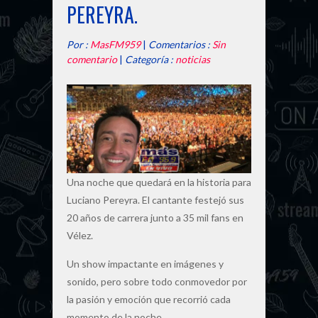
PEREYRA.
Por :
MasFM959
|
Comentarios :
Sin
comentario
|
Categoría :
noticias
Una noche que quedará en la historia para
Luciano Pereyra. El cantante festejó sus
20 años de carrera junto a 35 mil fans en
Vélez.
Un show impactante en imágenes y
sonido, pero sobre todo conmovedor por
la pasión y emoción que recorrió cada
momento de la noche.