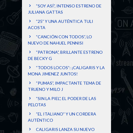
“SOY ASÍ”, INTENSO ESTRENO DE
JULIANA GATTAS
“25” Y UNA AUTÉNTICA TULI
ACOSTA
“CANCIÓN CON TODOS”, LO
NUEVO DE NAHUEL PENNISI
“PATRONA”, BRILLANTE ESTRENO
DE BECKY G
“TODOS LOCOS”: ¡CALIGARIS Y LA
MONA JIMENEZ JUNTOS!
“PUMAS”, IMPACTANTE TEMA DE
TRUENO Y MILO J
“SIN LA PIEL”, EL PODER DE LAS
PELOTAS
“EL ITALIANO” Y UN CORDERA
AUTÉNTICO
CALIGARIS LANZA SU NUEVO