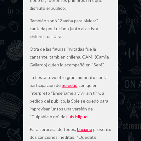
tiene él”, fueron los primeros hits que
disfrutó el público.
También sonó “Zamba para olvidar”
cantada por Luciano junto al artista
chileno Luis Jara.
Otra de las figuras invitadas fue la
cantante, también chilena, CAMI (Camila
Gallardo) quien lo acompañó en “Seré”.
La fiesta tuvo otro gran momento con la
participación de
Soledad
con quien
interpretó “Enseñame a vivir sin tí” y, a
pedido del público, la Sole se quedó para
improvisar juntos una versión de
“Culpable o no” de
Luis Miguel
.
Para sorpresa de todos,
Luciano
presentó
dos canciones ineditas: “Quedate