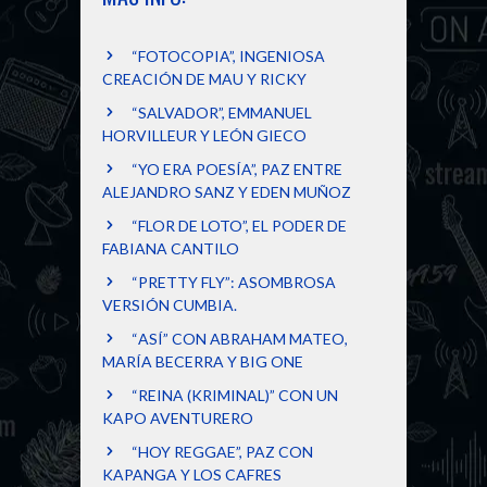
“FOTOCOPIA”, INGENIOSA
CREACIÓN DE MAU Y RICKY
“SALVADOR”, EMMANUEL
HORVILLEUR Y LEÓN GIECO
“YO ERA POESÍA”, PAZ ENTRE
ALEJANDRO SANZ Y EDEN MUÑOZ
“FLOR DE LOTO”, EL PODER DE
FABIANA CANTILO
“PRETTY FLY”: ASOMBROSA
VERSIÓN CUMBIA.
“ASÍ” CON ABRAHAM MATEO,
MARÍA BECERRA Y BIG ONE
“REINA (KRIMINAL)” CON UN
KAPO AVENTURERO
“HOY REGGAE”, PAZ CON
KAPANGA Y LOS CAFRES