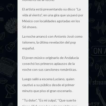
El artista está presentando su disco “La
vida al viento”, en una gira que ya pasó por
México con localidades agotadas en los
56 shows.
La noche arrancó con Antonio José como
telonero, la última revelación del pop
español.
El joven músico originario de Andalucia
cosechó los primeros aplausos de la
noche con sus canciones románticas.
Luego salió a escena Luciano, quien
cautivó a su público desde el primer
minuto que piso el gran escenario.
“Tu dolor”, “Es mi culpa”, “Que suerte