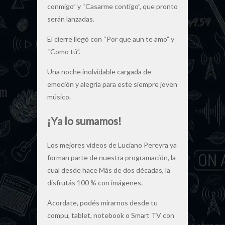
conmigo” y “Casarme contigo”, que pronto
serán lanzadas.
El cierre llegó con “Por que aun te amo” y
“Como tú”.
Una noche inolvidable cargada de
emoción y alegría para este siempre joven
músico.
¡Ya lo sumamos!
Los mejores videos de Luciano Pereyra ya
forman parte de nuestra programación, la
cual desde hace Más de dos décadas, la
disfrutás 100 % con imágenes.
Acordate, podés mirarnos desde tu
compu, tablet, notebook o Smart TV con