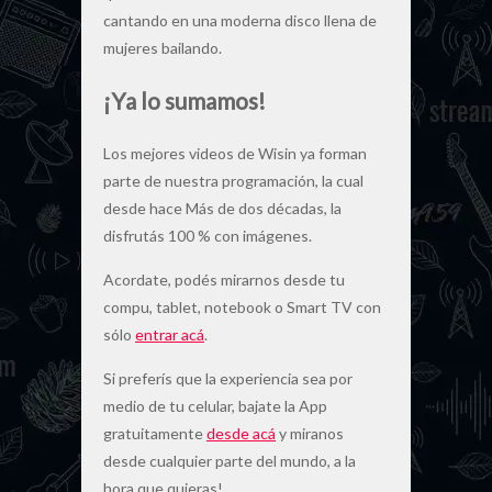
cantando en una moderna disco llena de
mujeres bailando.
¡Ya lo sumamos!
Los mejores videos de Wisin ya forman
parte de nuestra programación, la cual
desde hace Más de dos décadas, la
disfrutás 100 % con imágenes.
Acordate, podés mirarnos desde tu
compu, tablet, notebook o Smart TV con
sólo
entrar acá
.
Si preferís que la experiencia sea por
medio de tu celular, bajate la App
gratuitamente
desde acá
y miranos
desde cualquier parte del mundo, a la
hora que quieras!