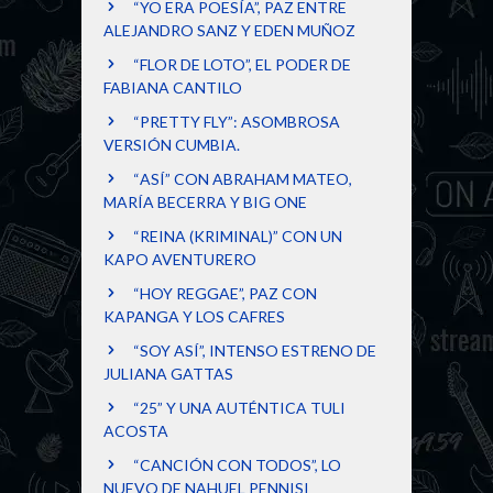
“YO ERA POESÍA”, PAZ ENTRE
ALEJANDRO SANZ Y EDEN MUÑOZ
“FLOR DE LOTO”, EL PODER DE
FABIANA CANTILO
“PRETTY FLY”: ASOMBROSA
VERSIÓN CUMBIA.
“ASÍ” CON ABRAHAM MATEO,
MARÍA BECERRA Y BIG ONE
“REINA (KRIMINAL)” CON UN
KAPO AVENTURERO
“HOY REGGAE”, PAZ CON
KAPANGA Y LOS CAFRES
“SOY ASÍ”, INTENSO ESTRENO DE
JULIANA GATTAS
“25” Y UNA AUTÉNTICA TULI
ACOSTA
“CANCIÓN CON TODOS”, LO
NUEVO DE NAHUEL PENNISI