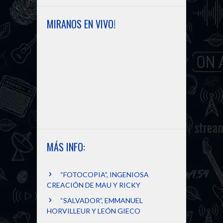
r
MIRANOS EN VIVO!
MÁS INFO:
“FOTOCOPIA”, INGENIOSA
CREACIÓN DE MAU Y RICKY
“SALVADOR”, EMMANUEL
HORVILLEUR Y LEÓN GIECO