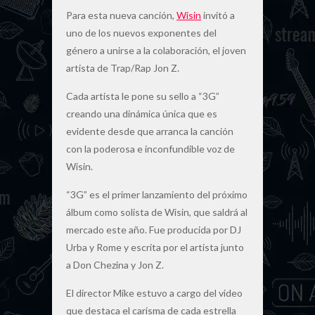
Para esta nueva canción,
Wisin
invitó a
uno de los nuevos exponentes del
género a unirse a la colaboración, el joven
artista de Trap/Rap Jon Z.
Cada artista le pone su sello a “3G”
creando una dinámica única que es
evidente desde que arranca la canción
con la poderosa e inconfundible voz de
Wisin.
“3G” es el primer lanzamiento del próximo
álbum como solista de Wisin, que saldrá al
mercado este año. Fue producida por DJ
Urba y Rome y escrita por el artista junto
a Don Chezina y Jon Z.
El director Mike estuvo a cargo del video
que destaca el carisma de cada estrella