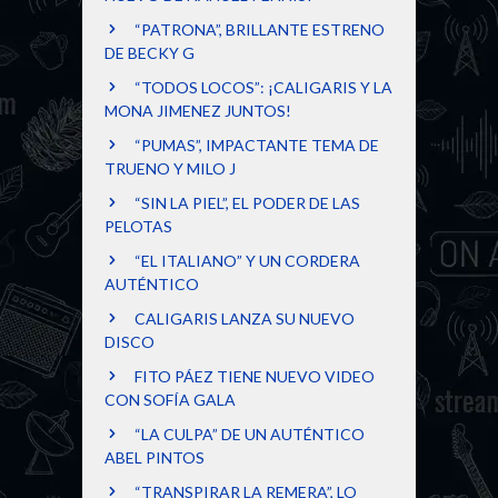
“PATRONA”, BRILLANTE ESTRENO
DE BECKY G
“TODOS LOCOS”: ¡CALIGARIS Y LA
MONA JIMENEZ JUNTOS!
“PUMAS”, IMPACTANTE TEMA DE
TRUENO Y MILO J
“SIN LA PIEL”, EL PODER DE LAS
PELOTAS
“EL ITALIANO” Y UN CORDERA
AUTÉNTICO
CALIGARIS LANZA SU NUEVO
DISCO
FITO PÁEZ TIENE NUEVO VIDEO
CON SOFÍA GALA
“LA CULPA” DE UN AUTÉNTICO
ABEL PINTOS
“TRANSPIRAR LA REMERA”, LO