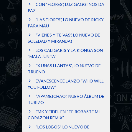
CON “FLORES”, LUZ GAGGI NOS DA
PAZ
“LAS FLORES”, LO NUEVO DE RICKY
PARA MAU
“VIENES Y TE VAS”, LO NUEVO DE
SOLEDAD Y MIRANDA!
LOS CALIGARIS Y LA K’ONGA SON
“MALA JUNTA”
“X UNAS LLANTAS”, LO NUEVO DE
TRUENO
EVANESCENCE LANZÓ “WHO WILL
YOU FOLLOW”
“APAMBICHAO”, NUEVO ÁLBUM DE
TURIZO
FMK Y FIDEL EN “TE ROBASTE MI
CORAZÓN REMIX”
“LOS LOBOS”, LO NUEVO DE