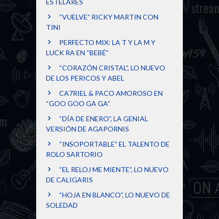
ESTELARES
“VUELVE” RICKY MARTIN CON
TINI
PERFECTO MIX: LA T Y LA M Y
LUCK RA EN “BEBÉ”
“CORAZÓN CRISTAL”, LO NUEVO
DE LOS PERICOS Y ABEL
CA7RIEL & PACO AMOROSO EN
“GOO GOO GA GA”
“DÍA DE ENERO”, LA GENIAL
VERSIÓN DE AGAPORNIS
“INSOPORTABLE” EL TALENTO DE
ROLO SARTORIO
“EL RELOJ ME MIENTE”, LO NUEVO
DE CALIGARIS
“HOJA EN BLANCO”, LO NUEVO DE
SOLEDAD