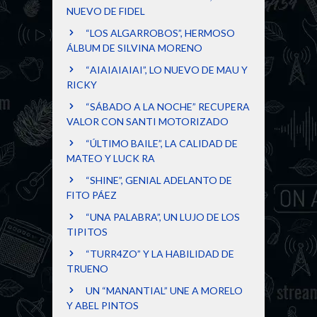
NUEVO DE FIDEL
“LOS ALGARROBOS”, HERMOSO
ÁLBUM DE SILVINA MORENO
“AIAIAIAIAI”, LO NUEVO DE MAU Y
RICKY
“SÁBADO A LA NOCHE” RECUPERA
VALOR CON SANTI MOTORIZADO
“ÚLTIMO BAILE”, LA CALIDAD DE
MATEO Y LUCK RA
“SHINE”, GENIAL ADELANTO DE
FITO PÁEZ
“UNA PALABRA”, UN LUJO DE LOS
TIPITOS
“TURR4ZO” Y LA HABILIDAD DE
TRUENO
UN “MANANTIAL” UNE A MORELO
Y ABEL PINTOS