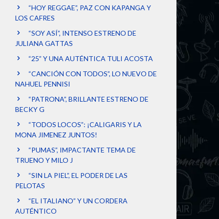
“HOY REGGAE”, PAZ CON KAPANGA Y
LOS CAFRES
“SOY ASÍ”, INTENSO ESTRENO DE
JULIANA GATTAS
“25” Y UNA AUTÉNTICA TULI ACOSTA
“CANCIÓN CON TODOS”, LO NUEVO DE
NAHUEL PENNISI
“PATRONA”, BRILLANTE ESTRENO DE
BECKY G
“TODOS LOCOS”: ¡CALIGARIS Y LA
MONA JIMENEZ JUNTOS!
“PUMAS”, IMPACTANTE TEMA DE
TRUENO Y MILO J
“SIN LA PIEL”, EL PODER DE LAS
PELOTAS
“EL ITALIANO” Y UN CORDERA
AUTÉNTICO