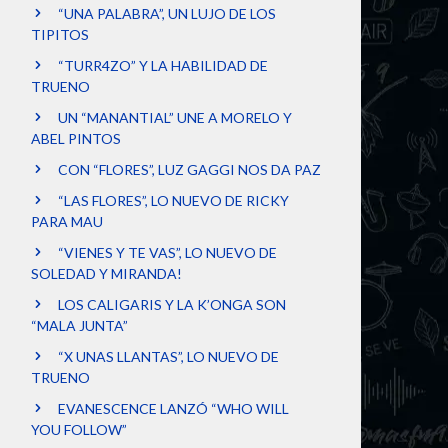
“UNA PALABRA”, UN LUJO DE LOS
TIPITOS
“TURR4ZO” Y LA HABILIDAD DE
TRUENO
UN “MANANTIAL” UNE A MORELO Y
ABEL PINTOS
CON “FLORES”, LUZ GAGGI NOS DA PAZ
“LAS FLORES”, LO NUEVO DE RICKY
PARA MAU
“VIENES Y TE VAS”, LO NUEVO DE
SOLEDAD Y MIRANDA!
LOS CALIGARIS Y LA K’ONGA SON
“MALA JUNTA”
“X UNAS LLANTAS”, LO NUEVO DE
TRUENO
EVANESCENCE LANZÓ “WHO WILL
YOU FOLLOW”