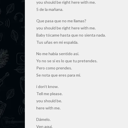
you should be right here with me.
5 de la mañana.
Que pasa que no me llamas?
you should be right here with me.
Baby tócame hasta que no sienta nada.
Tus uñas en mi espalda.
No me había sentido asi.
Yo no se si es lo que tu pretendes.
Pero como prendes.
Se nota que eres para mi.
i don’t know.
Tell me please.
you should be.
here with me.
Dámelo.
Ven aqui.