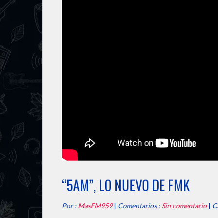
“5AM”, LO NUEVO DE FMK
Por :
MasFM959
|
Comentarios :
Sin comentario
|
C