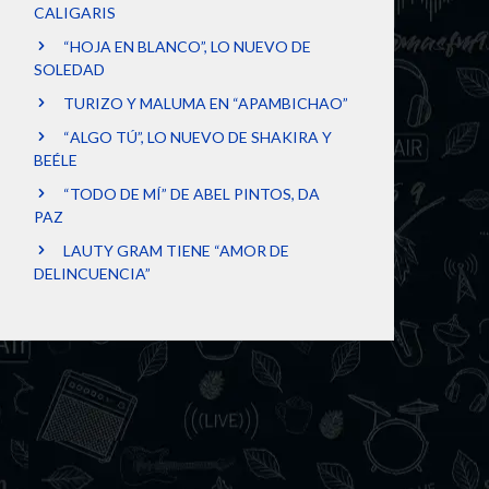
CALIGARIS
“HOJA EN BLANCO”, LO NUEVO DE
SOLEDAD
TURIZO Y MALUMA EN “APAMBICHAO”
“ALGO TÚ”, LO NUEVO DE SHAKIRA Y
BEÉLE
“TODO DE MÍ” DE ABEL PINTOS, DA
PAZ
LAUTY GRAM TIENE “AMOR DE
DELINCUENCIA”