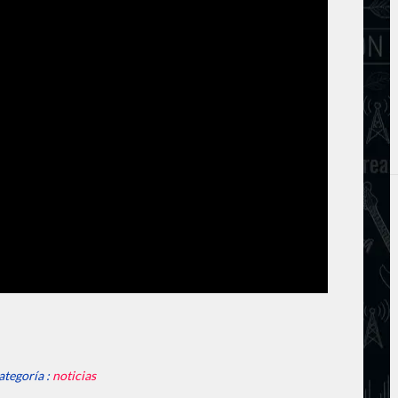
ategoría :
noticias