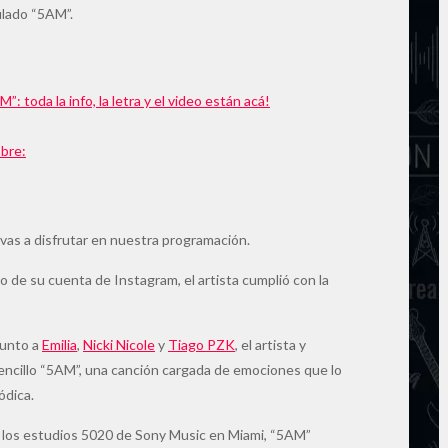
ulado “5AM”.
: toda la info, la letra y el video están acá!
bre:
 vas a disfrutar en nuestra programación.
o de su cuenta de Instagram, el artista cumplió con la
junto a
Emilia
,
Nicki Nicole
y
Tiago PZK
, el artista y
encillo “5AM”, una canción cargada de emociones que lo
ódica.
 los estudios 5020 de Sony Music en Miami, “5AM”