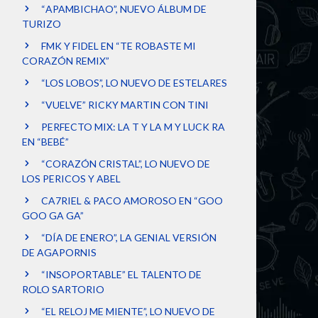
“APAMBICHAO”, NUEVO ÁLBUM DE
TURIZO
FMK Y FIDEL EN “TE ROBASTE MI
CORAZÓN REMIX”
“LOS LOBOS”, LO NUEVO DE ESTELARES
“VUELVE” RICKY MARTIN CON TINI
PERFECTO MIX: LA T Y LA M Y LUCK RA
EN “BEBÉ”
“CORAZÓN CRISTAL”, LO NUEVO DE
LOS PERICOS Y ABEL
CA7RIEL & PACO AMOROSO EN “GOO
GOO GA GA”
“DÍA DE ENERO”, LA GENIAL VERSIÓN
DE AGAPORNIS
“INSOPORTABLE” EL TALENTO DE
ROLO SARTORIO
“EL RELOJ ME MIENTE”, LO NUEVO DE