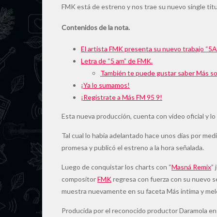
FMK está de estreno y nos trae su nuevo single tit
Contenidos de la nota.
El artista FMK presenta su nuevo trabajo “5AM”
Letra de “5 am” de FMK.
También te puede gustar saber Más so
¡Ya lo sumamos!
¡Registrate a Más FM 95 9!
Esta nueva producción, cuenta con video oficial y lo
Tal cual lo había adelantado hace unos días por medi
promesa y publicó el estreno a la hora señalada.
Luego de conquistar los charts con “
Masná Remix
” 
compositor
FMK
regresa con fuerza con su nuevo s
muestra nuevamente en su faceta Más íntima y mel
Producida por el reconocido productor Daramola en