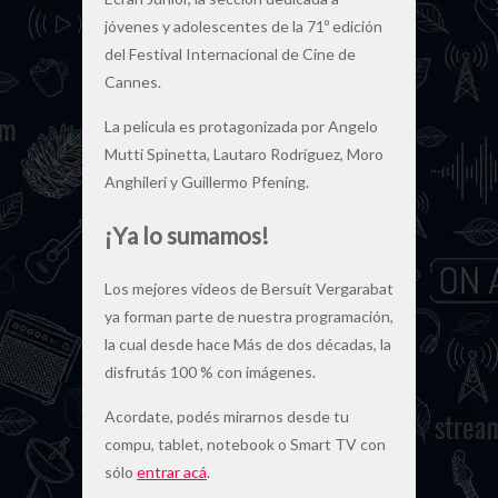
jóvenes y adolescentes de la 71º edición
del Festival Internacional de Cine de
Cannes.
La película es protagonizada por Angelo
Mutti Spinetta, Lautaro Rodríguez, Moro
Anghileri y Guillermo Pfening.
¡Ya lo sumamos!
Los mejores videos de Bersuit Vergarabat
ya forman parte de nuestra programación,
la cual desde hace Más de dos décadas, la
disfrutás 100 % con imágenes.
Acordate, podés mirarnos desde tu
compu, tablet, notebook o Smart TV con
sólo
entrar acá
.