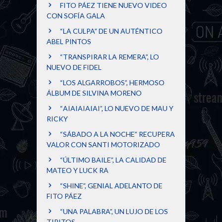
FITO PÁEZ TIENE NUEVO VIDEO
CON SOFÍA GALA
“LA CULPA” DE UN AUTÉNTICO
ABEL PINTOS
“TRANSPIRAR LA REMERA”, LO
NUEVO DE FIDEL
“LOS ALGARROBOS”, HERMOSO
ÁLBUM DE SILVINA MORENO
“AIAIAIAIAI”, LO NUEVO DE MAU Y
RICKY
“SÁBADO A LA NOCHE” RECUPERA
VALOR CON SANTI MOTORIZADO
“ÚLTIMO BAILE”, LA CALIDAD DE
MATEO Y LUCK RA
“SHINE”, GENIAL ADELANTO DE
FITO PÁEZ
“UNA PALABRA”, UN LUJO DE LOS
TIPITOS