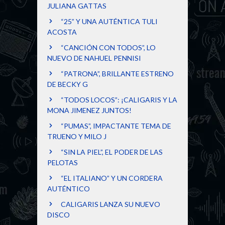
JULIANA GATTAS
“25” Y UNA AUTÉNTICA TULI
ACOSTA
“CANCIÓN CON TODOS”, LO
NUEVO DE NAHUEL PENNISI
“PATRONA”, BRILLANTE ESTRENO
DE BECKY G
“TODOS LOCOS”: ¡CALIGARIS Y LA
MONA JIMENEZ JUNTOS!
“PUMAS”, IMPACTANTE TEMA DE
TRUENO Y MILO J
“SIN LA PIEL”, EL PODER DE LAS
PELOTAS
“EL ITALIANO” Y UN CORDERA
AUTÉNTICO
CALIGARIS LANZA SU NUEVO
DISCO