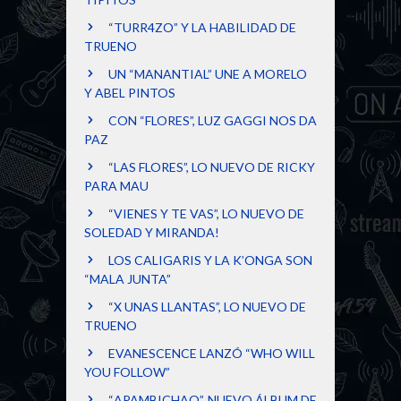
“TURR4ZO” Y LA HABILIDAD DE
TRUENO
UN “MANANTIAL” UNE A MORELO
Y ABEL PINTOS
CON “FLORES”, LUZ GAGGI NOS DA
PAZ
“LAS FLORES”, LO NUEVO DE RICKY
PARA MAU
“VIENES Y TE VAS”, LO NUEVO DE
SOLEDAD Y MIRANDA!
LOS CALIGARIS Y LA K’ONGA SON
“MALA JUNTA”
“X UNAS LLANTAS”, LO NUEVO DE
TRUENO
EVANESCENCE LANZÓ “WHO WILL
YOU FOLLOW”
“APAMBICHAO”, NUEVO ÁLBUM DE