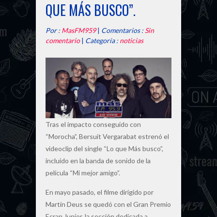
QUE MÁS BUSCO”.
Por :
MasFM959
|
Comentarios :
Sin
comentario
|
Categoría :
noticias
Tras el impacto conseguido con
“Morocha”, Bersuit Vergarabat estrenó el
videoclip del single “Lo que Más busco”,
incluido en la banda de sonido de la
película “Mi mejor amigo”.
En mayo pasado, el filme dirigido por
Martín Deus se quedó con el Gran Premio
Ecran Junior, la sección dedicada a