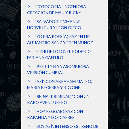
“FOTOCOPIA”, INGENIOSA
CREACIÓN DE MAU Y RICKY
“SALVADOR”, EMMANUEL
HORVILLEUR Y LEÓN GIECO
“YO ERA POESÍA”, PAZ ENTRE
ALEJANDRO SANZ Y EDEN MUÑOZ
“FLOR DE LOTO”, EL PODER DE
FABIANA CANTILO
“PRETTY FLY”: ASOMBROSA
VERSIÓN CUMBIA.
“ASÍ” CON ABRAHAM MATEO,
MARÍA BECERRA Y BIG ONE
“REINA (KRIMINAL)” CON UN
KAPO AVENTURERO
“HOY REGGAE”, PAZ CON
KAPANGA Y LOS CAFRES
“SOY ASÍ”, INTENSO ESTRENO DE