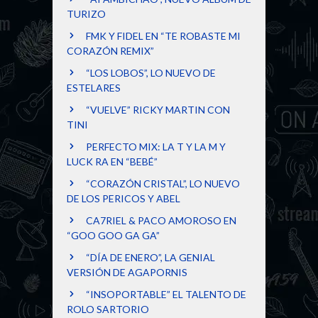
TURIZO
FMK Y FIDEL EN “TE ROBASTE MI
CORAZÓN REMIX”
“LOS LOBOS”, LO NUEVO DE
ESTELARES
“VUELVE” RICKY MARTIN CON
TINI
PERFECTO MIX: LA T Y LA M Y
LUCK RA EN “BEBÉ”
“CORAZÓN CRISTAL”, LO NUEVO
DE LOS PERICOS Y ABEL
CA7RIEL & PACO AMOROSO EN
“GOO GOO GA GA”
“DÍA DE ENERO”, LA GENIAL
VERSIÓN DE AGAPORNIS
“INSOPORTABLE” EL TALENTO DE
ROLO SARTORIO