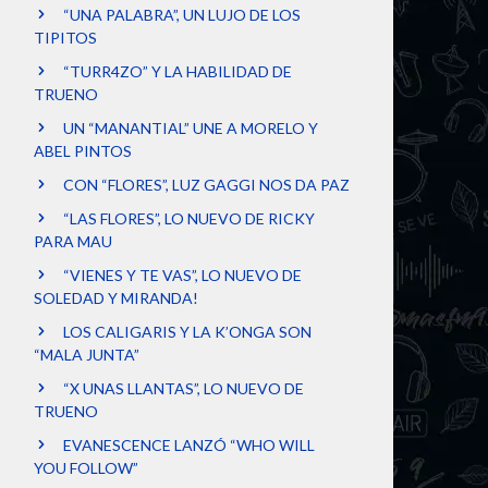
“UNA PALABRA”, UN LUJO DE LOS
TIPITOS
“TURR4ZO” Y LA HABILIDAD DE
TRUENO
UN “MANANTIAL” UNE A MORELO Y
ABEL PINTOS
CON “FLORES”, LUZ GAGGI NOS DA PAZ
“LAS FLORES”, LO NUEVO DE RICKY
PARA MAU
“VIENES Y TE VAS”, LO NUEVO DE
SOLEDAD Y MIRANDA!
LOS CALIGARIS Y LA K’ONGA SON
“MALA JUNTA”
“X UNAS LLANTAS”, LO NUEVO DE
TRUENO
EVANESCENCE LANZÓ “WHO WILL
YOU FOLLOW”