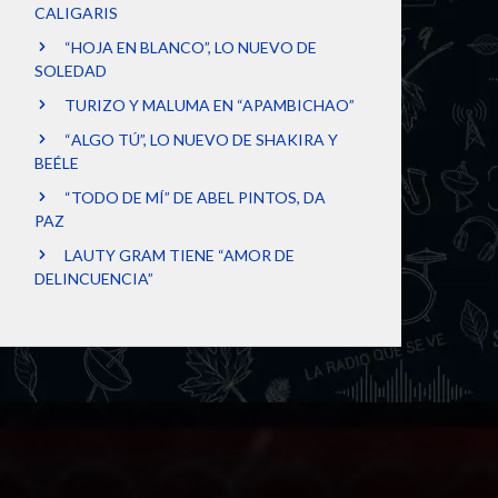
CALIGARIS
“HOJA EN BLANCO”, LO NUEVO DE
SOLEDAD
TURIZO Y MALUMA EN “APAMBICHAO”
“ALGO TÚ”, LO NUEVO DE SHAKIRA Y
BEÉLE
“TODO DE MÍ” DE ABEL PINTOS, DA
PAZ
LAUTY GRAM TIENE “AMOR DE
DELINCUENCIA”