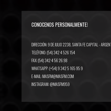
CONOCENOS PERSONALMENTE!
DIRECCIÓN: 9 DE JULIO 2238, SANTA FE CAPITAL - ARGEN
TELÉFONO: (54) 342 4 526 154
FAX: (54) 342 4 56 26 98
WHATSAPP: (+54) 9 342 5 165 95 9
E-MAIL:
MASFM@MASFM.COM
INSTAGRAM:
@MASFM959