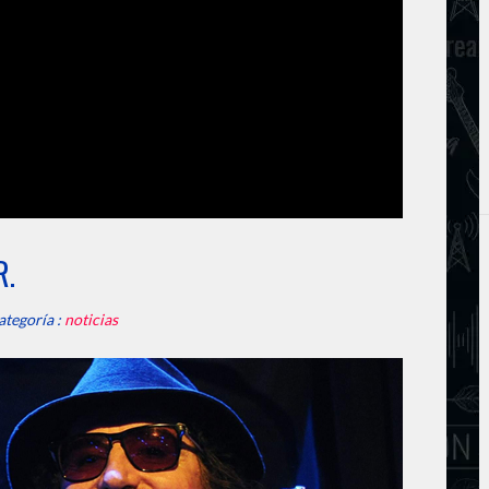
R.
ategoría :
noticias