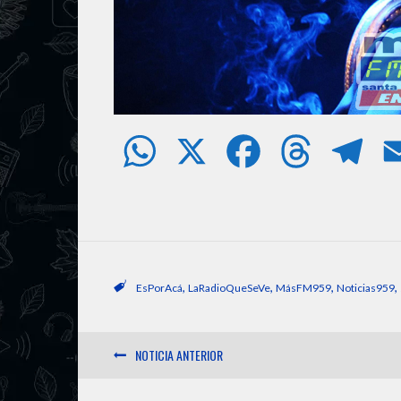
W
X
F
T
T
h
a
h
e
a
c
r
l
t
e
e
e
,
,
,
,
EsPorAcá
LaRadioQueSeVe
MásFM959
Noticias959
s
b
a
g
NOTICIA ANTERIOR
A
o
d
r