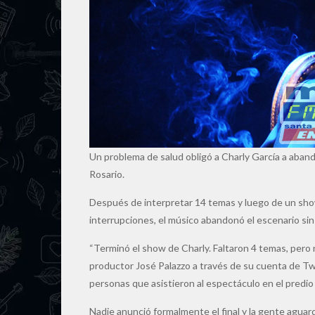
Un problema de salud obligó a Charly García a aband
Rosario.
Después de interpretar 14 temas y luego de un sho
interrupciones, el músico abandonó el escenario sin
“Terminó el show de Charly. Faltaron 4 temas, pero n
productor José Palazzo a través de su cuenta de Twi
personas que asistieron al espectáculo en el predio 
Nadie anunció formalmente el final y la gente aguard