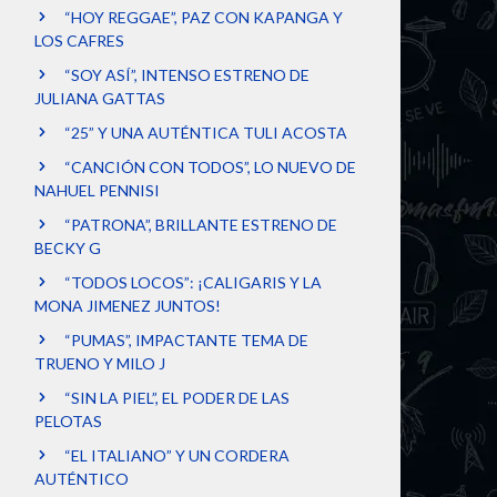
“HOY REGGAE”, PAZ CON KAPANGA Y
LOS CAFRES
“SOY ASÍ”, INTENSO ESTRENO DE
JULIANA GATTAS
“25” Y UNA AUTÉNTICA TULI ACOSTA
“CANCIÓN CON TODOS”, LO NUEVO DE
NAHUEL PENNISI
“PATRONA”, BRILLANTE ESTRENO DE
BECKY G
“TODOS LOCOS”: ¡CALIGARIS Y LA
MONA JIMENEZ JUNTOS!
“PUMAS”, IMPACTANTE TEMA DE
TRUENO Y MILO J
“SIN LA PIEL”, EL PODER DE LAS
PELOTAS
“EL ITALIANO” Y UN CORDERA
AUTÉNTICO