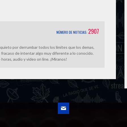
n
g
k
e
2907
NÚMERO DE NOTICIAS:
r
quieto por derrumbar todos los límites que los demas,
 fracaso de intentar algo muy diferente a lo conocido.
horas, audio y video on line. ¡Miranos!