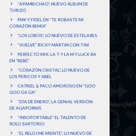
“APAMBICHAO”, NUEVO ÁLBUM DE
TURIZO
FMK Y FIDEL EN “TE ROBASTE MI
CORAZÓN REMIX”
“LOS LOBOS”, LO NUEVO DE ESTELARES
“VUELVE” RICKY MARTIN CON TINI
PERFECTO MIX: LA T Y LA M Y LUCK RA
EN “BEBÉ”
“CORAZÓN CRISTAL”, LO NUEVO DE
LOS PERICOS Y ABEL
CA7RIEL & PACO AMOROSO EN “GOO
GOO GA GA”
“DÍA DE ENERO”, LA GENIAL VERSIÓN
DE AGAPORNIS
“INSOPORTABLE” EL TALENTO DE
ROLO SARTORIO
“EL RELOJ ME MIENTE”, LO NUEVO DE