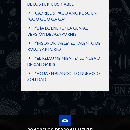
DE LOS PERICOS Y ABEL
CA7RIEL & PACO AMOROSO EN
“GOO GOO GA GA”
“DÍA DE ENERO”, LA GENIAL
VERSIÓN DE AGAPORNIS
“INSOPORTABLE” EL TALENTO DE
ROLO SARTORIO
“EL RELOJ ME MIENTE”, LO NUEVO
DE CALIGARIS
“HOJA EN BLANCO”, LO NUEVO DE
SOLEDAD