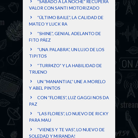
“SÁBADO A LA NOCHE” RECUPERA
VALOR CON SANTI MOTORIZADO
“ÚLTIMO BAILE”, LA CALIDAD DE
MATEO Y LUCK RA
“SHINE”, GENIAL ADELANTO DE
FITO PÁEZ
“UNA PALABRA”, UN LUJO DE LOS
TIPITOS
“TURR4ZO” Y LA HABILIDAD DE
TRUENO
UN “MANANTIAL” UNE A MORELO
Y ABEL PINTOS
CON “FLORES”, LUZ GAGGI NOS DA
PAZ
“LAS FLORES”, LO NUEVO DE RICKY
PARA MAU
“VIENES Y TE VAS”, LO NUEVO DE
SOLEDAD Y MIRANDA!