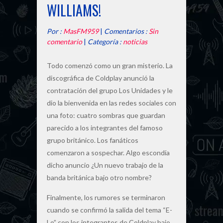
WILLIAMS!
Por :
MasFM959
|
Comentarios :
Sin
comentario
|
Categoría :
noticias
Todo comenzó como un gran misterio. La
discográfica de Coldplay anunció la
contratación del grupo Los Unidades y le
dio la bienvenida en las redes sociales con
una foto: cuatro sombras que guardan
parecido a los integrantes del famoso
grupo británico. Los fanáticos
comenzaron a sospechar. Algo escondía
dicho anuncio ¿Un nuevo trabajo de la
banda británica bajo otro nombre?
Finalmente, los rumores se terminaron
cuando se confirmó la salida del tema “E-
Lo” con los integrantes de Coldplay bajo