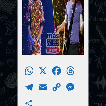
W
X
F
T
h
a
h
T
E
C
M
a
c
r
e
m
o
e
S