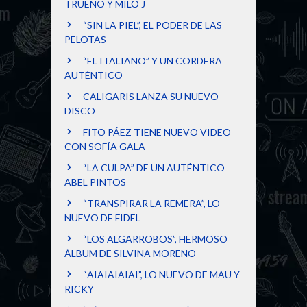
TRUENO Y MILO J
“SIN LA PIEL”, EL PODER DE LAS
PELOTAS
“EL ITALIANO” Y UN CORDERA
AUTÉNTICO
CALIGARIS LANZA SU NUEVO
DISCO
FITO PÁEZ TIENE NUEVO VIDEO
CON SOFÍA GALA
“LA CULPA” DE UN AUTÉNTICO
ABEL PINTOS
“TRANSPIRAR LA REMERA”, LO
NUEVO DE FIDEL
“LOS ALGARROBOS”, HERMOSO
ÁLBUM DE SILVINA MORENO
“AIAIAIAIAI”, LO NUEVO DE MAU Y
RICKY