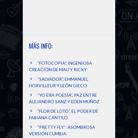
MÁS INFO:
“FOTOCOPIA”, INGENIOSA
CREACIÓN DE MAU Y RICKY
“SALVADOR”, EMMANUEL
HORVILLEUR Y LEÓN GIECO
“YO ERA POESÍA”, PAZ ENTRE
ALEJANDRO SANZ Y EDEN MUÑOZ
“FLOR DE LOTO”, EL PODER DE
FABIANA CANTILO
“PRETTY FLY”: ASOMBROSA
VERSIÓN CUMBIA.