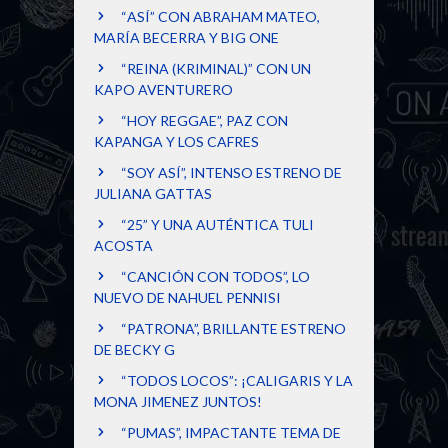
“ASÍ” CON ABRAHAM MATEO,
MARÍA BECERRA Y BIG ONE
“REINA (KRIMINAL)” CON UN
KAPO AVENTURERO
“HOY REGGAE”, PAZ CON
KAPANGA Y LOS CAFRES
“SOY ASÍ”, INTENSO ESTRENO DE
JULIANA GATTAS
“25” Y UNA AUTÉNTICA TULI
ACOSTA
“CANCIÓN CON TODOS”, LO
NUEVO DE NAHUEL PENNISI
“PATRONA”, BRILLANTE ESTRENO
DE BECKY G
“TODOS LOCOS”: ¡CALIGARIS Y LA
MONA JIMENEZ JUNTOS!
“PUMAS”, IMPACTANTE TEMA DE