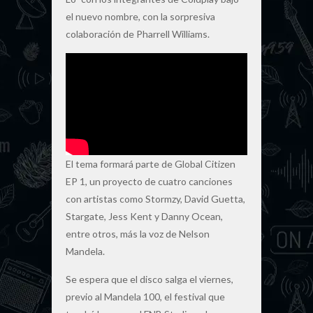
el nuevo nombre, con la sorpresiva
colaboración de Pharrell Williams.
El tema formará parte de Global Citizen
EP 1, un proyecto de cuatro canciones
con artistas como Stormzy, David Guetta,
Stargate, Jess Kent y Danny Ocean,
entre otros, más la voz de Nelson
Mandela.
Se espera que el disco salga el viernes,
previo al Mandela 100, el festival que