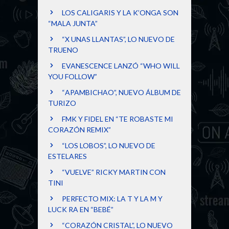
LOS CALIGARIS Y LA K’ONGA SON
“MALA JUNTA”
“X UNAS LLANTAS”, LO NUEVO DE
TRUENO
EVANESCENCE LANZÓ “WHO WILL
YOU FOLLOW”
“APAMBICHAO”, NUEVO ÁLBUM DE
TURIZO
FMK Y FIDEL EN “TE ROBASTE MI
CORAZÓN REMIX”
“LOS LOBOS”, LO NUEVO DE
ESTELARES
“VUELVE” RICKY MARTIN CON
TINI
PERFECTO MIX: LA T Y LA M Y
LUCK RA EN “BEBÉ”
“CORAZÓN CRISTAL”, LO NUEVO