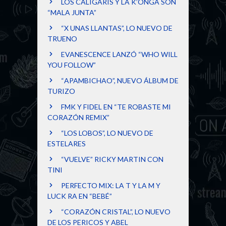
LOS CALIGARIS Y LA K’ONGA SON
“MALA JUNTA”
“X UNAS LLANTAS”, LO NUEVO DE
TRUENO
EVANESCENCE LANZÓ “WHO WILL
YOU FOLLOW”
“APAMBICHAO”, NUEVO ÁLBUM DE
TURIZO
FMK Y FIDEL EN “TE ROBASTE MI
CORAZÓN REMIX”
“LOS LOBOS”, LO NUEVO DE
ESTELARES
“VUELVE” RICKY MARTIN CON
TINI
PERFECTO MIX: LA T Y LA M Y
LUCK RA EN “BEBÉ”
“CORAZÓN CRISTAL”, LO NUEVO
DE LOS PERICOS Y ABEL