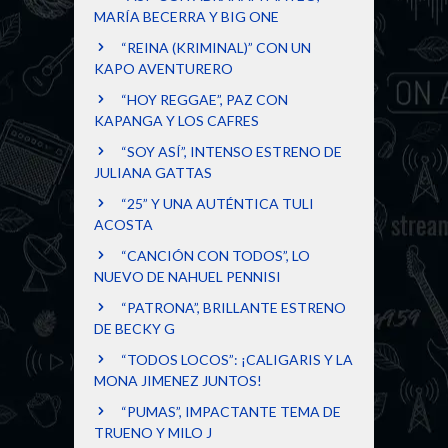
MARÍA BECERRA Y BIG ONE
“REINA (KRIMINAL)” CON UN
KAPO AVENTURERO
“HOY REGGAE”, PAZ CON
KAPANGA Y LOS CAFRES
“SOY ASÍ”, INTENSO ESTRENO DE
JULIANA GATTAS
“25” Y UNA AUTÉNTICA TULI
ACOSTA
“CANCIÓN CON TODOS”, LO
NUEVO DE NAHUEL PENNISI
“PATRONA”, BRILLANTE ESTRENO
DE BECKY G
“TODOS LOCOS”: ¡CALIGARIS Y LA
MONA JIMENEZ JUNTOS!
“PUMAS”, IMPACTANTE TEMA DE
TRUENO Y MILO J