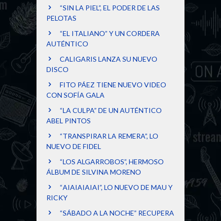
“SIN LA PIEL”, EL PODER DE LAS
PELOTAS
“EL ITALIANO” Y UN CORDERA
AUTÉNTICO
CALIGARIS LANZA SU NUEVO
DISCO
FITO PÁEZ TIENE NUEVO VIDEO
CON SOFÍA GALA
“LA CULPA” DE UN AUTÉNTICO
ABEL PINTOS
“TRANSPIRAR LA REMERA”, LO
NUEVO DE FIDEL
“LOS ALGARROBOS”, HERMOSO
ÁLBUM DE SILVINA MORENO
“AIAIAIAIAI”, LO NUEVO DE MAU Y
RICKY
“SÁBADO A LA NOCHE” RECUPERA