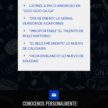
CA7RIEL & PACO AMOROSO EN
“GOO GOO GA GA”
“DÍA DE ENERO”, LA GENIAL
VERSIÓN DE AGAPORNIS
“INSOPORTABLE” EL TALENTO DE
ROLO SARTORIO
“EL RELOJ ME MIENTE”, LO NUEVO
DE CALIGARIS
“HOJA EN BLANCO”, LO NUEVO DE
SOLEDAD
CONOCENOS PERSONALMENTE!