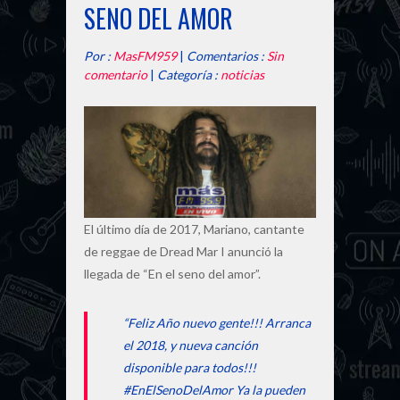
SENO DEL AMOR
Por :
MasFM959
|
Comentarios :
Sin
comentario
|
Categoría :
noticias
El último día de 2017, Mariano, cantante
de reggae de Dread Mar I anunció la
llegada de “En el seno del amor”.
“Feliz Año nuevo gente!!! Arranca
el 2018, y nueva canción
disponible para todos!!!
#EnElSenoDelAmor Ya la pueden