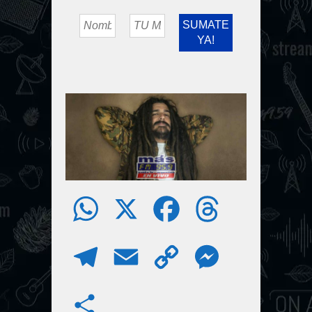
W
X
F
T
h
a
h
T
E
C
M
a
c
r
e
m
o
e
S