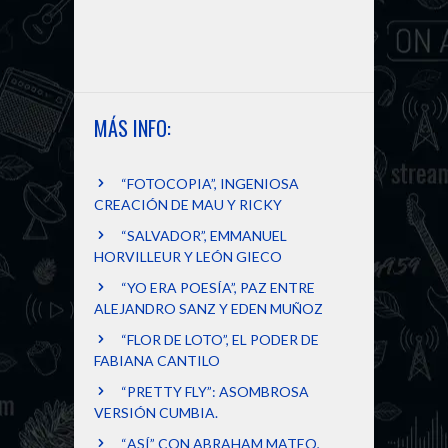
MÁS INFO:
“FOTOCOPIA”, INGENIOSA
CREACIÓN DE MAU Y RICKY
“SALVADOR”, EMMANUEL
HORVILLEUR Y LEÓN GIECO
“YO ERA POESÍA”, PAZ ENTRE
ALEJANDRO SANZ Y EDEN MUÑOZ
“FLOR DE LOTO”, EL PODER DE
FABIANA CANTILO
“PRETTY FLY”: ASOMBROSA
VERSIÓN CUMBIA.
“ASÍ” CON ABRAHAM MATEO,