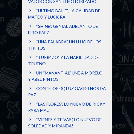
VALOR CON SANTI MOTORIZADO
“ÚLTIMO BAILE”, LA CALIDAD DE
MATEO Y LUCK RA
“SHINE”, GENIAL ADELANTO DE
FITO PÁEZ
“UNA PALABRA”, UN LUJO DE LOS
TIPITOS
“TURR4ZO” Y LA HABILIDAD DE
TRUENO
UN “MANANTIAL” UNE A MORELO
Y ABEL PINTOS
CON “FLORES”, LUZ GAGGI NOS DA
PAZ
“LAS FLORES”, LO NUEVO DE RICKY
PARA MAU
“VIENES Y TE VAS”, LO NUEVO DE
SOLEDAD Y MIRANDA!