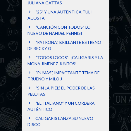
JULIANA GATTAS
“25” Y UNA AUTÉNTICA TULI
ACOSTA
“CANCIÓN CON TODOS”, LO
NUEVO DE NAHUEL PENNISI
“PATRONA”, BRILLANTE ESTRENO
DE BECKY G
“TODOS LOCOS”: ¡CALIGARIS Y LA
MONA JIMENEZ JUNTOS!
“PUMAS”, IMPACTANTE TEMA DE
TRUENO Y MILO J
“SIN LA PIEL”, EL PODER DE LAS
PELOTAS
“EL ITALIANO” Y UN CORDERA
AUTÉNTICO
CALIGARIS LANZA SU NUEVO
DISCO