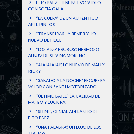
FITO PÁEZ TIENE NUEVO VIDEO
CON SOFÍA GALA
“LA CULPA” DE UN AUTÉNTICO
ABEL PINTOS
“TRANSPIRAR LA REMERA”, LO
NUEVO DE FIDEL
“LOS ALGARROBOS”, HERMOSO
ÁLBUM DE SILVINA MORENO
“AIAIAIAIAI”, LO NUEVO DE MAU Y
RICKY
“SÁBADO A LA NOCHE” RECUPERA
VALOR CON SANTI MOTORIZADO
“ÚLTIMO BAILE”, LA CALIDAD DE
MATEO Y LUCK RA
“SHINE”, GENIAL ADELANTO DE
FITO PÁEZ
“UNA PALABRA”, UN LUJO DE LOS
TIPITOS