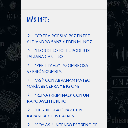
MÁS INFO:
“YO ERA POESÍA”, PAZ ENTRE
ALEJANDRO SANZ Y EDEN MUÑOZ
“FLOR DE LOTO”, EL PODER DE
FABIANA CANTILO
“PRETTY FLY”: ASOMBROSA
VERSIÓN CUMBIA.
“ASÍ” CON ABRAHAM MATEO,
MARÍA BECERRA Y BIG ONE
“REINA (KRIMINAL)” CON UN
KAPO AVENTURERO
“HOY REGGAE”, PAZ CON
KAPANGA Y LOS CAFRES
“SOY ASÍ”, INTENSO ESTRENO DE