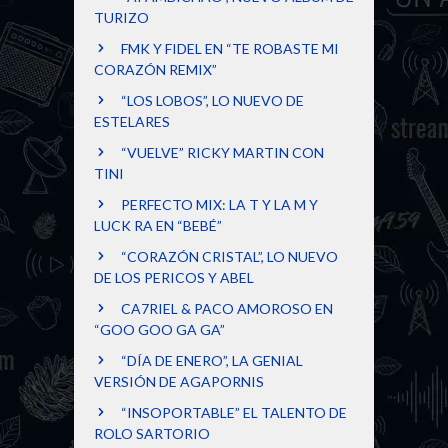
TURIZO
FMK Y FIDEL EN “TE ROBASTE MI
CORAZÓN REMIX”
“LOS LOBOS”, LO NUEVO DE
ESTELARES
“VUELVE” RICKY MARTIN CON
TINI
PERFECTO MIX: LA T Y LA M Y
LUCK RA EN “BEBÉ”
“CORAZÓN CRISTAL”, LO NUEVO
DE LOS PERICOS Y ABEL
CA7RIEL & PACO AMOROSO EN
“GOO GOO GA GA”
“DÍA DE ENERO”, LA GENIAL
VERSIÓN DE AGAPORNIS
“INSOPORTABLE” EL TALENTO DE
ROLO SARTORIO