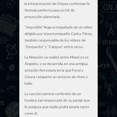
la interpretación de Ozuna conforman la
fórmula perfecta para un hit de
proyección planetaria.
“Imposible” llega acompañado de un video
dirigido por el portorriqueño Carlos Pérez,
también responsable de los videos de
“Despacito” y “Calypso”, entre otros.
La filmación se realizó entre Miami y Los
Ángeles, y se desarrolla en una antigua
estación ferroviaria en la que Fonsi y
Ozuna comparte un entorno de ritmo y
baile.
La canción narra la confesión de un
hombre tan enamorado de su pareja que
le asegura que nadie podrá amarla tanto
como él.