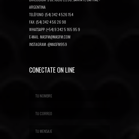
ARGENTINA
TELÉFONO: (54) 342 4 526 154
FAX: (54) 342 4 56 26 98
WHATSAPP: (+54) 9 342 5 165 95 9
E-MAIL:
MASFM@MASFM.COM
INSTAGRAM:
@MASFM959
CONECTATE ON LINE