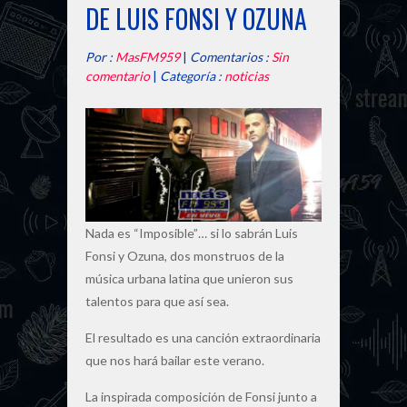
DE LUIS FONSI Y OZUNA
Por :
MasFM959
|
Comentarios :
Sin
comentario
|
Categoría :
noticias
Nada es “Imposible”… si lo sabrán Luis
Fonsi y Ozuna, dos monstruos de la
música urbana latina que unieron sus
talentos para que así sea.
El resultado es una canción extraordinaria
que nos hará bailar este verano.
La inspirada composición de Fonsi junto a