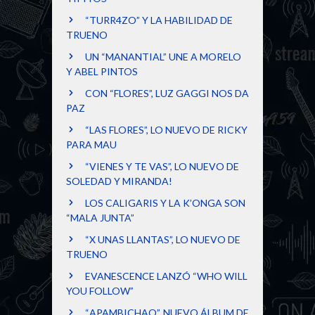
“TURR4ZO” Y LA HABILIDAD DE
TRUENO
UN “MANANTIAL” UNE A MORELO
Y ABEL PINTOS
CON “FLORES”, LUZ GAGGI NOS DA
PAZ
“LAS FLORES”, LO NUEVO DE RICKY
PARA MAU
“VIENES Y TE VAS”, LO NUEVO DE
SOLEDAD Y MIRANDA!
LOS CALIGARIS Y LA K’ONGA SON
“MALA JUNTA”
“X UNAS LLANTAS”, LO NUEVO DE
TRUENO
EVANESCENCE LANZÓ “WHO WILL
YOU FOLLOW”
“APAMBICHAO”, NUEVO ÁLBUM DE