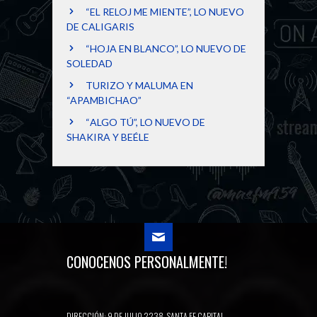
“EL RELOJ ME MIENTE”, LO NUEVO
DE CALIGARIS
“HOJA EN BLANCO”, LO NUEVO DE
SOLEDAD
TURIZO Y MALUMA EN
“APAMBICHAO”
“ALGO TÚ”, LO NUEVO DE
SHAKIRA Y BEÉLE
CONOCENOS PERSONALMENTE!
DIRECCIÓN: 9 DE JULIO 2238, SANTA FE CAPITAL -