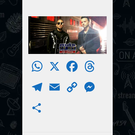
W
X
F
T
h
a
h
T
E
C
M
a
c
r
e
m
o
e
S
t
e
e
l
a
p
s
h
s
b
a
e
i
y
s