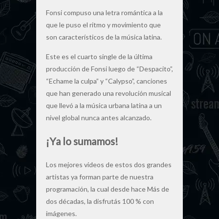
Fonsi compuso una letra romántica a la
que le puso el ritmo y movimiento que
son característicos de la música latina.
Este es el cuarto single de la última
producción de Fonsi luego de “Despacito”,
“Echame la culpa” y “Calypso”, canciones
que han generado una revolución musical
que llevó a la música urbana latina a un
nivel global nunca antes alcanzado.
¡Ya lo sumamos!
Los mejores videos de estos dos grandes
artistas ya forman parte de nuestra
programación, la cual desde hace Más de
dos décadas, la disfrutás 100 % con
imágenes.