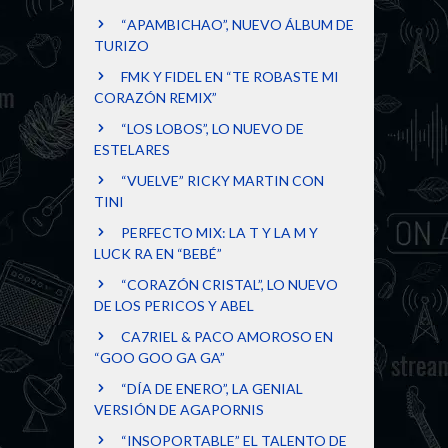
“APAMBICHAO”, NUEVO ÁLBUM DE
TURIZO
FMK Y FIDEL EN “TE ROBASTE MI
CORAZÓN REMIX”
“LOS LOBOS”, LO NUEVO DE
ESTELARES
“VUELVE” RICKY MARTIN CON
TINI
PERFECTO MIX: LA T Y LA M Y
LUCK RA EN “BEBÉ”
“CORAZÓN CRISTAL”, LO NUEVO
DE LOS PERICOS Y ABEL
CA7RIEL & PACO AMOROSO EN
“GOO GOO GA GA”
“DÍA DE ENERO”, LA GENIAL
VERSIÓN DE AGAPORNIS
“INSOPORTABLE” EL TALENTO DE