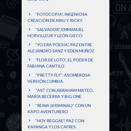
“FOTOCOPIA”, INGENIOSA
CREACIÓN DE MAU Y RICKY
“SALVADOR”, EMMANUEL
HORVILLEUR Y LEÓN GIECO
“YO ERA POESÍA”, PAZ ENTRE
ALEJANDRO SANZ Y EDEN MUÑOZ
“FLOR DE LOTO”, EL PODER DE
FABIANA CANTILO
“PRETTY FLY”: ASOMBROSA
VERSIÓN CUMBIA.
“ASÍ” CON ABRAHAM MATEO,
MARÍA BECERRA Y BIG ONE
“REINA (KRIMINAL)” CON UN
KAPO AVENTURERO
“HOY REGGAE”, PAZ CON
KAPANGA Y LOS CAFRES