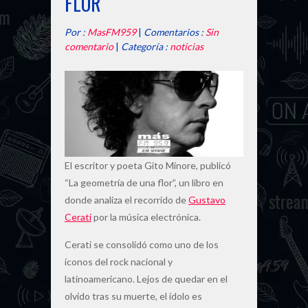
FLOR
Por :
MasFM959
|
Comentarios :
Sin
comentario
|
Categoría :
noticias
El escritor y poeta Gito Minore, publicó
“La geometría de una flor”, un libro en
donde analiza el recorrido de
Gustavo
Cerati
por la música electrónica.
Cerati se consolidó como uno de los
íconos del rock nacional y
latinoamericano. Lejos de quedar en el
olvido tras su muerte, el ídolo es