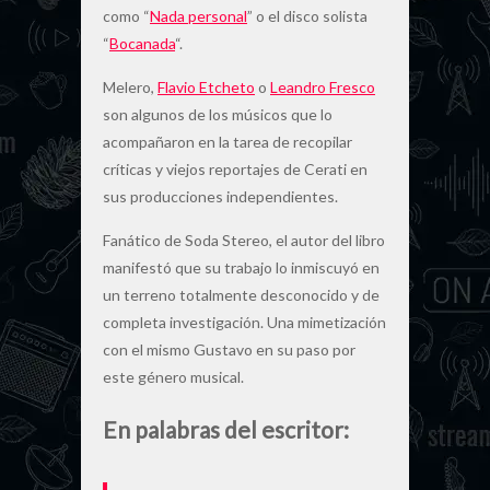
como “
Nada personal
” o el disco solista
“
Bocanada
“.
Melero,
Flavio Etcheto
o
Leandro Fresco
son algunos de los músicos que lo
acompañaron en la tarea de recopilar
críticas y viejos reportajes de Cerati en
sus producciones independientes.
Fanático de Soda Stereo, el autor del libro
manifestó que su trabajo lo inmiscuyó en
un terreno totalmente desconocido y de
completa investigación. Una mimetización
con el mismo Gustavo en su paso por
este género musical.
En palabras del escritor: