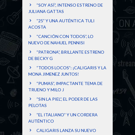
“SOY ASÍ”, INTENSO ESTRENO DE
JULIANA GATTAS
“25” Y UNA AUTÉNTICA TULI
ACOSTA
“CANCIÓN CON TODOS”, LO
NUEVO DE NAHUEL PENNISI
“PATRONA”, BRILLANTE ESTRENO
DE BECKY G
“TODOS LOCOS”: ¡CALIGARIS Y LA
MONA JIMENEZ JUNTOS!
“PUMAS”, IMPACTANTE TEMA DE
TRUENO Y MILO J
“SIN LA PIEL”, EL PODER DE LAS
PELOTAS
“EL ITALIANO” Y UN CORDERA
AUTÉNTICO
CALIGARIS LANZA SU NUEVO