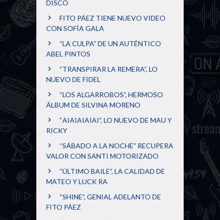
DISCO
FITO PÁEZ TIENE NUEVO VIDEO
CON SOFÍA GALA
“LA CULPA” DE UN AUTÉNTICO
ABEL PINTOS
“TRANSPIRAR LA REMERA”, LO
NUEVO DE FIDEL
“LOS ALGARROBOS”, HERMOSO
ÁLBUM DE SILVINA MORENO
“AIAIAIAIAI”, LO NUEVO DE MAU Y
RICKY
“SÁBADO A LA NOCHE” RECUPERA
VALOR CON SANTI MOTORIZADO
“ÚLTIMO BAILE”, LA CALIDAD DE
MATEO Y LUCK RA
“SHINE”, GENIAL ADELANTO DE
FITO PÁEZ