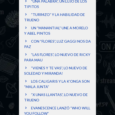
“UNA PALABRA”, UN LUJO DE LOS
TIPITOS
“TURR4ZO” Y LA HABILIDAD DE
TRUENO
UN “MANANTIAL” UNE A MORELO
Y ABEL PINTOS
CON “FLORES”, LUZ GAGGI NOS DA
PAZ
“LAS FLORES”, LO NUEVO DE RICKY
PARA MAU
“VIENES Y TE VAS”, LO NUEVO DE
SOLEDAD Y MIRANDA!
LOS CALIGARIS Y LA K’ONGA SON
“MALA JUNTA”
“X UNAS LLANTAS”, LO NUEVO DE
TRUENO
EVANESCENCE LANZÓ “WHO WILL
YOU FOLLOW”