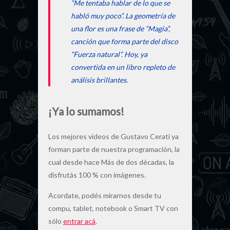
“Me tentaba hablar de lo que se
habló muy poco”. La geometría de
una flor es una frase de “Magia”,
canción que forma parte del disco
“Fuerza natural”. Hoy, ya
convertida en un libro repleto de
análisis brillantes.
¡Ya lo sumamos!
Los mejores videos de Gustavo Cerati ya
forman parte de nuestra programación, la
cual desde hace Más de dos décadas, la
disfrutás 100 % con imágenes.
Acordate, podés mirarnos desde tu
compu, tablet, notebook o Smart TV con
sólo
entrar acá
.