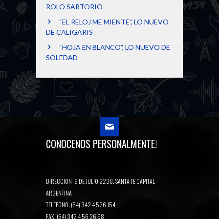
ROLO SARTORIO
“EL RELOJ ME MIENTE”, LO NUEVO
DE CALIGARIS
“HOJA EN BLANCO”, LO NUEVO DE
SOLEDAD
CONOCENOS PERSONALMENTE!
DIRECCIÓN: 9 DE JULIO 2238, SANTA FE CAPITAL -
ARGENTINA
TELÉFONO: (54) 342 4 526 154
FAX: (54) 342 4 56 26 98