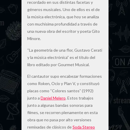
recordado en sus distintas facetas y
géneros musicales. Uno de ellos es el de
la música electrónica, que hoy se analiza
con muchísima profundidad a través de
una nueva obra del escritor y poeta Gito
Minore.
“La geometría de una flor, Gustavo Cerati
y la música electrónica” es el título del
libro editado por Gourmet Musical.
El cantautor supo encabezar formaciones
como Roken, Ocio y Plan V, y constituyó
placas como “Colores santos” (1992)
junto a
Daniel Melero
. Estos trabajos
junto a algunas bandas sonoras para
filmes, se recorren plenamente en esta
obra que no pasa por alto versiones
remixadas de clásicos de
Soda Stereo