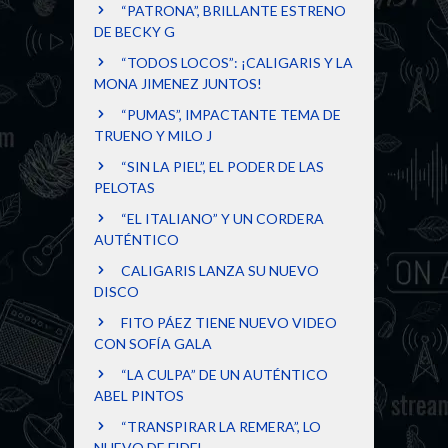
“PATRONA”, BRILLANTE ESTRENO
DE BECKY G
“TODOS LOCOS”: ¡CALIGARIS Y LA
MONA JIMENEZ JUNTOS!
“PUMAS”, IMPACTANTE TEMA DE
TRUENO Y MILO J
“SIN LA PIEL”, EL PODER DE LAS
PELOTAS
“EL ITALIANO” Y UN CORDERA
AUTÉNTICO
CALIGARIS LANZA SU NUEVO
DISCO
FITO PÁEZ TIENE NUEVO VIDEO
CON SOFÍA GALA
“LA CULPA” DE UN AUTÉNTICO
ABEL PINTOS
“TRANSPIRAR LA REMERA”, LO
NUEVO DE FIDEL