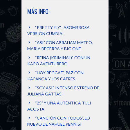
MÁS INFO:
“PRETTY FLY”: ASOMBROSA
VERSIÓN CUMBIA.
“ASÍ” CON ABRAHAM MATEO,
MARÍA BECERRA Y BIG ONE
“REINA (KRIMINAL)” CON UN
KAPO AVENTURERO
“HOY REGGAE”, PAZ CON
KAPANGA Y LOS CAFRES
“SOY ASÍ”, INTENSO ESTRENO DE
JULIANA GATTAS
“25” Y UNA AUTÉNTICA TULI
ACOSTA
“CANCIÓN CON TODOS”, LO
NUEVO DE NAHUEL PENNISI