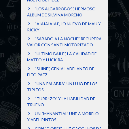
“LOS ALGARROBOS”, HERMOSO
ÁLBUM DE SILVINA MORENO
“AIAIAIAIAI”, LO NUEVO DE MAU Y
RICKY
“SÁBADO A LA NOCHE” RECUPERA
VALOR CON SANTI MOTORIZADO
“ÚLTIMO BAILE”, LA CALIDAD DE
MATEO Y LUCK RA
“SHINE”, GENIAL ADELANTO DE
FITO PÁEZ
“UNA PALABRA”, UN LUJO DE LOS
TIPITOS
“TURR4ZO” Y LA HABILIDAD DE
TRUENO
UN “MANANTIAL” UNE A MORELO
Y ABEL PINTOS
CON “FLORES”, LUZ GAGGI NOS DA