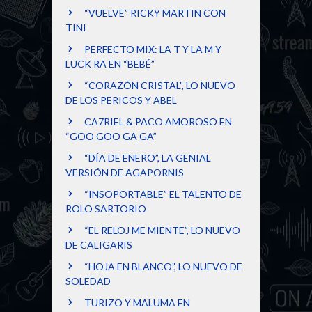
“VUELVE” RICKY MARTIN CON
TINI
PERFECTO MIX: LA T Y LA M Y
LUCK RA EN “BEBÉ”
“CORAZÓN CRISTAL”, LO NUEVO
DE LOS PERICOS Y ABEL
CA7RIEL & PACO AMOROSO EN
“GOO GOO GA GA”
“DÍA DE ENERO”, LA GENIAL
VERSIÓN DE AGAPORNIS
“INSOPORTABLE” EL TALENTO DE
ROLO SARTORIO
“EL RELOJ ME MIENTE”, LO NUEVO
DE CALIGARIS
“HOJA EN BLANCO”, LO NUEVO DE
SOLEDAD
TURIZO Y MALUMA EN