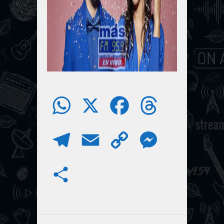
W
X
F
T
h
a
h
T
E
C
M
a
c
r
e
m
o
e
S
t
e
e
l
a
p
s
h
s
b
a
e
i
y
s