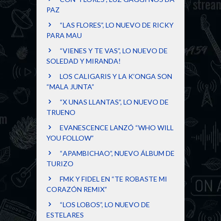
PAZ
“LAS FLORES”, LO NUEVO DE RICKY
PARA MAU
“VIENES Y TE VAS”, LO NUEVO DE
SOLEDAD Y MIRANDA!
LOS CALIGARIS Y LA K’ONGA SON
“MALA JUNTA”
“X UNAS LLANTAS”, LO NUEVO DE
TRUENO
EVANESCENCE LANZÓ “WHO WILL
YOU FOLLOW”
“APAMBICHAO”, NUEVO ÁLBUM DE
TURIZO
FMK Y FIDEL EN “TE ROBASTE MI
CORAZÓN REMIX”
“LOS LOBOS”, LO NUEVO DE
ESTELARES