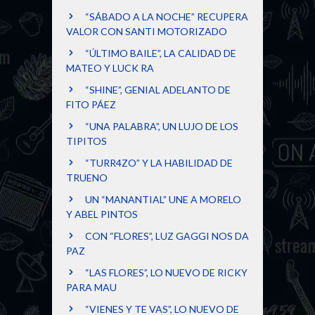
“SÁBADO A LA NOCHE” RECUPERA
VALOR CON SANTI MOTORIZADO
“ÚLTIMO BAILE”, LA CALIDAD DE
MATEO Y LUCK RA
“SHINE”, GENIAL ADELANTO DE
FITO PÁEZ
“UNA PALABRA”, UN LUJO DE LOS
TIPITOS
“TURR4ZO” Y LA HABILIDAD DE
TRUENO
UN “MANANTIAL” UNE A MORELO
Y ABEL PINTOS
CON “FLORES”, LUZ GAGGI NOS DA
PAZ
“LAS FLORES”, LO NUEVO DE RICKY
PARA MAU
“VIENES Y TE VAS”, LO NUEVO DE