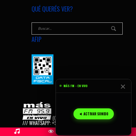
QUÉ QUERÉS VER?
AFIP
✕
MÁS FM - EN VIVO
🔈 ACTIVAR SONIDO
(C) 2026
MÁS FM, SANTA FE - AR
/// WHATSAPP: +54 9 342 155 165 959.