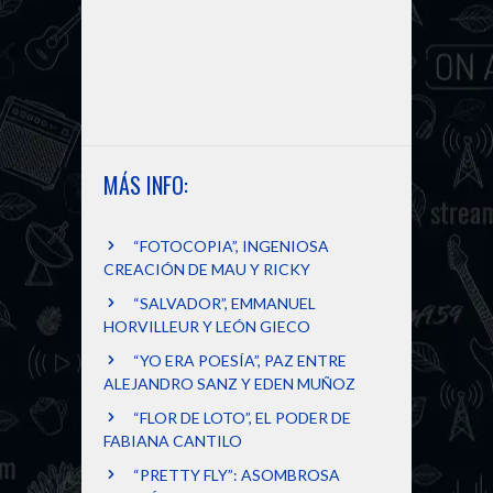
MÁS INFO:
“FOTOCOPIA”, INGENIOSA
CREACIÓN DE MAU Y RICKY
“SALVADOR”, EMMANUEL
HORVILLEUR Y LEÓN GIECO
“YO ERA POESÍA”, PAZ ENTRE
ALEJANDRO SANZ Y EDEN MUÑOZ
“FLOR DE LOTO”, EL PODER DE
FABIANA CANTILO
“PRETTY FLY”: ASOMBROSA