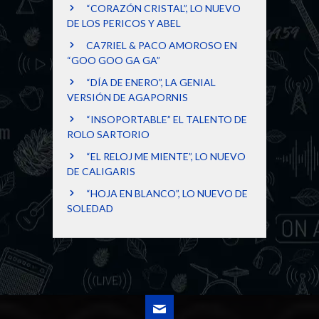
“CORAZÓN CRISTAL”, LO NUEVO
DE LOS PERICOS Y ABEL
CA7RIEL & PACO AMOROSO EN
“GOO GOO GA GA”
“DÍA DE ENERO”, LA GENIAL
VERSIÓN DE AGAPORNIS
“INSOPORTABLE” EL TALENTO DE
ROLO SARTORIO
“EL RELOJ ME MIENTE”, LO NUEVO
DE CALIGARIS
“HOJA EN BLANCO”, LO NUEVO DE
SOLEDAD