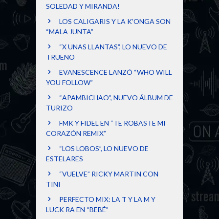
SOLEDAD Y MIRANDA!
LOS CALIGARIS Y LA K’ONGA SON
“MALA JUNTA”
“X UNAS LLANTAS”, LO NUEVO DE
TRUENO
EVANESCENCE LANZÓ “WHO WILL
YOU FOLLOW”
“APAMBICHAO”, NUEVO ÁLBUM DE
TURIZO
FMK Y FIDEL EN “TE ROBASTE MI
CORAZÓN REMIX”
“LOS LOBOS”, LO NUEVO DE
ESTELARES
“VUELVE” RICKY MARTIN CON
TINI
PERFECTO MIX: LA T Y LA M Y
LUCK RA EN “BEBÉ”