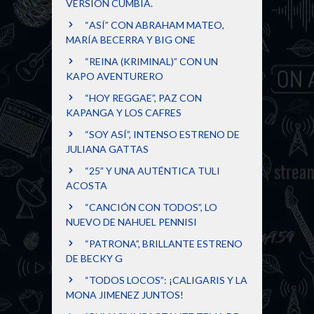
VERSIÓN CUMBIA.
“ASÍ” CON ABRAHAM MATEO,
MARÍA BECERRA Y BIG ONE
“REINA (KRIMINAL)” CON UN
KAPO AVENTURERO
“HOY REGGAE”, PAZ CON
KAPANGA Y LOS CAFRES
“SOY ASÍ”, INTENSO ESTRENO DE
JULIANA GATTAS
“25” Y UNA AUTÉNTICA TULI
ACOSTA
“CANCIÓN CON TODOS”, LO
NUEVO DE NAHUEL PENNISI
“PATRONA”, BRILLANTE ESTRENO
DE BECKY G
“TODOS LOCOS”: ¡CALIGARIS Y LA
MONA JIMENEZ JUNTOS!