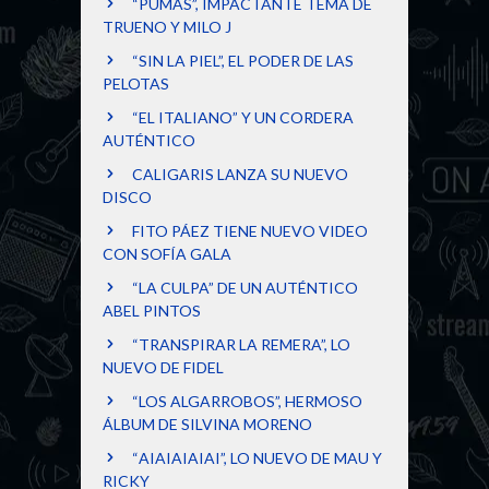
“PUMAS”, IMPACTANTE TEMA DE
TRUENO Y MILO J
“SIN LA PIEL”, EL PODER DE LAS
PELOTAS
“EL ITALIANO” Y UN CORDERA
AUTÉNTICO
CALIGARIS LANZA SU NUEVO
DISCO
FITO PÁEZ TIENE NUEVO VIDEO
CON SOFÍA GALA
“LA CULPA” DE UN AUTÉNTICO
ABEL PINTOS
“TRANSPIRAR LA REMERA”, LO
NUEVO DE FIDEL
“LOS ALGARROBOS”, HERMOSO
ÁLBUM DE SILVINA MORENO
“AIAIAIAIAI”, LO NUEVO DE MAU Y
RICKY