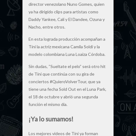
director venezolano Nuno Gomes, quien
ya ha dirigido clips para artistas como
Daddy Yankee, Cali y El Dandee, Ozuna y
Nacho, entre otros.
En esta lograda producción acompañan a
Tini la actriz mexicana Camila Soldi y la
modelo colombiana Luna Loaiza Córdoba.
Sin dudas, “Sueltate el pelo” será otro hit
de Tini que continúa con su gira de
conciertos #QuieroVolverTour, que ya
tiene una fecha Sold Out en el Luna Park,
el 18 de octubre y abrió una segunda
función el mismo día.
¡Ya lo sumamos!
Los mejores videos de Tini ya forman