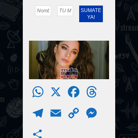
W
X
F
T
h
a
h
T
E
C
M
a
c
r
e
m
o
e
S
t
e
e