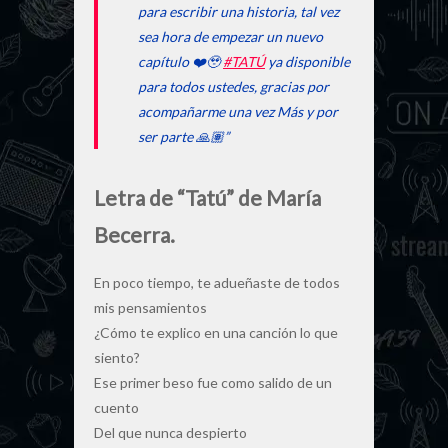
para escribir una historia, tal vez
sea hora de empezar un nuevo
capítulo ❤️🥹
#TATÚ
ya disponible
para todos ustedes, gracias por
acompañarme una vez Más y por
ser parte 🙏🏽”
Letra de “Tatú” de María
Becerra.
En poco tiempo, te adueñaste de todos
mis pensamientos
¿Cómo te explico en una canción lo que
siento?
Ese primer beso fue como salido de un
cuento
Del que nunca despierto