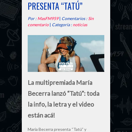
PRESENTA “TATÚ”
Por :
MasFM959
|
Comentarios :
Sin
comentario
|
Categoría :
noticias
La multipremiada María
Becerra lanzó “Tatú”: toda
la info, la letra y el video
están acá!
María Becerra presenta “Tatú” y