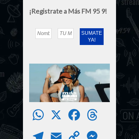
¡Registrate a Más FM 95 9!
W
X
F
T
h
a
h
T
E
C
M