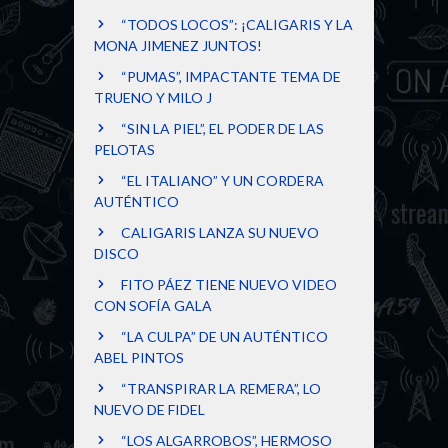
“TODOS LOCOS”: ¡CALIGARIS Y LA
MONA JIMENEZ JUNTOS!
“PUMAS”, IMPACTANTE TEMA DE
TRUENO Y MILO J
“SIN LA PIEL”, EL PODER DE LAS
PELOTAS
“EL ITALIANO” Y UN CORDERA
AUTÉNTICO
CALIGARIS LANZA SU NUEVO
DISCO
FITO PÁEZ TIENE NUEVO VIDEO
CON SOFÍA GALA
“LA CULPA” DE UN AUTÉNTICO
ABEL PINTOS
“TRANSPIRAR LA REMERA”, LO
NUEVO DE FIDEL
“LOS ALGARROBOS”, HERMOSO