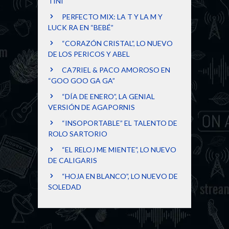
TINI
PERFECTO MIX: LA T Y LA M Y
LUCK RA EN “BEBÉ”
“CORAZÓN CRISTAL”, LO NUEVO
DE LOS PERICOS Y ABEL
CA7RIEL & PACO AMOROSO EN
“GOO GOO GA GA”
“DÍA DE ENERO”, LA GENIAL
VERSIÓN DE AGAPORNIS
“INSOPORTABLE” EL TALENTO DE
ROLO SARTORIO
“EL RELOJ ME MIENTE”, LO NUEVO
DE CALIGARIS
“HOJA EN BLANCO”, LO NUEVO DE
SOLEDAD