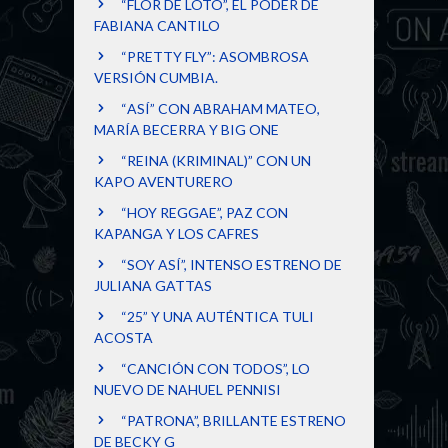
“FLOR DE LOTO”, EL PODER DE
FABIANA CANTILO
“PRETTY FLY”: ASOMBROSA
VERSIÓN CUMBIA.
“ASÍ” CON ABRAHAM MATEO,
MARÍA BECERRA Y BIG ONE
“REINA (KRIMINAL)” CON UN
KAPO AVENTURERO
“HOY REGGAE”, PAZ CON
KAPANGA Y LOS CAFRES
“SOY ASÍ”, INTENSO ESTRENO DE
JULIANA GATTAS
“25” Y UNA AUTÉNTICA TULI
ACOSTA
“CANCIÓN CON TODOS”, LO
NUEVO DE NAHUEL PENNISI
“PATRONA”, BRILLANTE ESTRENO
DE BECKY G