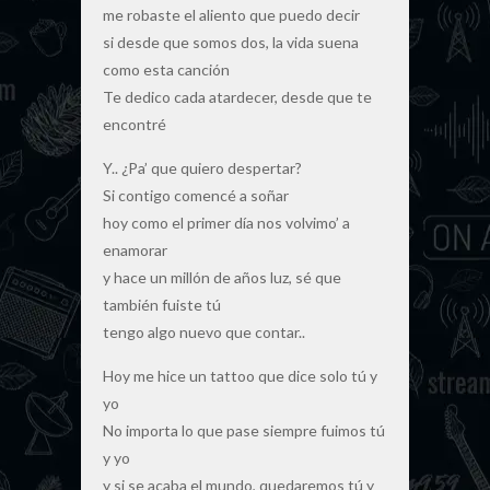
me robaste el aliento que puedo decir
si desde que somos dos, la vida suena
como esta canción
Te dedico cada atardecer, desde que te
encontré
Y.. ¿Pa’ que quiero despertar?
Si contigo comencé a soñar
hoy como el primer día nos volvimo’ a
enamorar
y hace un millón de años luz, sé que
también fuiste tú
tengo algo nuevo que contar..
Hoy me hice un tattoo que dice solo tú y
yo
No importa lo que pase siempre fuimos tú
y yo
y si se acaba el mundo, quedaremos tú y