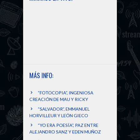
MÁS INFO:
“FOTOCOPIA”, INGENIOSA
CREACIÓN DE MAU Y RICKY
“SALVADOR”, EMMANUEL
HORVILLEUR Y LEÓN GIECO
“YO ERA POESÍA”, PAZ ENTRE
ALEJANDRO SANZ Y EDEN MUÑOZ