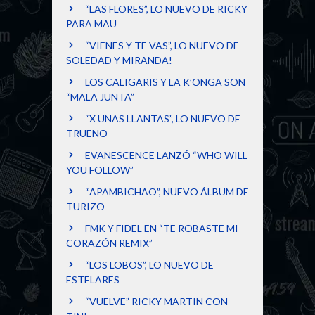
“LAS FLORES”, LO NUEVO DE RICKY
PARA MAU
“VIENES Y TE VAS”, LO NUEVO DE
SOLEDAD Y MIRANDA!
LOS CALIGARIS Y LA K’ONGA SON
“MALA JUNTA”
“X UNAS LLANTAS”, LO NUEVO DE
TRUENO
EVANESCENCE LANZÓ “WHO WILL
YOU FOLLOW”
“APAMBICHAO”, NUEVO ÁLBUM DE
TURIZO
FMK Y FIDEL EN “TE ROBASTE MI
CORAZÓN REMIX”
“LOS LOBOS”, LO NUEVO DE
ESTELARES
“VUELVE” RICKY MARTIN CON