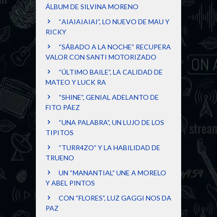
ÁLBUM DE SILVINA MORENO
“AIAIAIAIAI”, LO NUEVO DE MAU Y
RICKY
“SÁBADO A LA NOCHE” RECUPERA
VALOR CON SANTI MOTORIZADO
“ÚLTIMO BAILE”, LA CALIDAD DE
MATEO Y LUCK RA
“SHINE”, GENIAL ADELANTO DE
FITO PÁEZ
“UNA PALABRA”, UN LUJO DE LOS
TIPITOS
“TURR4ZO” Y LA HABILIDAD DE
TRUENO
UN “MANANTIAL” UNE A MORELO
Y ABEL PINTOS
CON “FLORES”, LUZ GAGGI NOS DA
PAZ