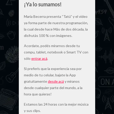
¡Ya lo sumamos!
María Becerra presenta “Tatú” y el video
ya forma parte de nuestra programación,
la cual desde hace Más de dos década, la
disfrutás 100 % con imágenes.
Acordate, podés mirarnos desde tu
compu, tablet, notebook o Smart TV con
sólo
entrar acá
.
Si preferís que la experiencia sea por
medio de tu celular, bajate la App
gratuitamente
desde acá
y miranos
desde cualquier parte del mundo, a la
hora que quieras!
Estamos las 24 horas con la mejor música
y sus clips.