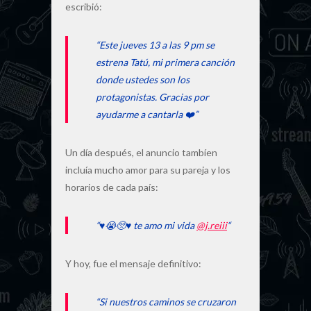
escribió:
“Este jueves 13 a las 9 pm se
estrena Tatú, mi primera canción
donde ustedes son los
protagonistas. Gracias por
ayudarme a cantarla ❤️”
Un día después, el anuncio tambíen
incluía mucho amor para su pareja y los
horarios de cada país:
“♥️😭🥺♥️ te amo mi vida
@j.reiii
“
Y hoy, fue el mensaje definitivo:
“Si nuestros caminos se cruzaron