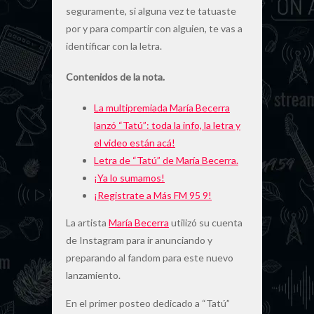
seguramente, si alguna vez te tatuaste
por y para compartir con alguien, te vas a
identificar con la letra.
Contenidos de la nota.
La multipremiada María Becerra
lanzó “Tatú”: toda la info, la letra y
el video están acá!
Letra de “Tatú” de María Becerra.
¡Ya lo sumamos!
¡Registrate a Más FM 95 9!
La artista
María Becerra
utilizó su cuenta
de Instagram para ir anunciando y
preparando al fandom para este nuevo
lanzamiento.
En el primer posteo dedicado a “Tatú”