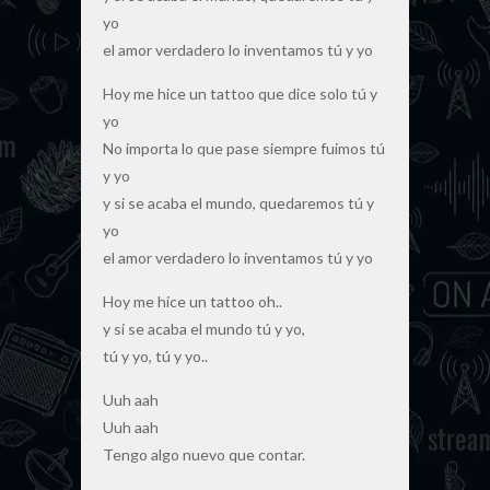
yo
el amor verdadero lo inventamos tú y yo
Hoy me hice un tattoo que dice solo tú y
yo
No importa lo que pase siempre fuimos tú
y yo
y si se acaba el mundo, quedaremos tú y
yo
el amor verdadero lo inventamos tú y yo
Hoy me hice un tattoo oh..
y si se acaba el mundo tú y yo,
tú y yo, tú y yo..
Uuh aah
Uuh aah
Tengo algo nuevo que contar.