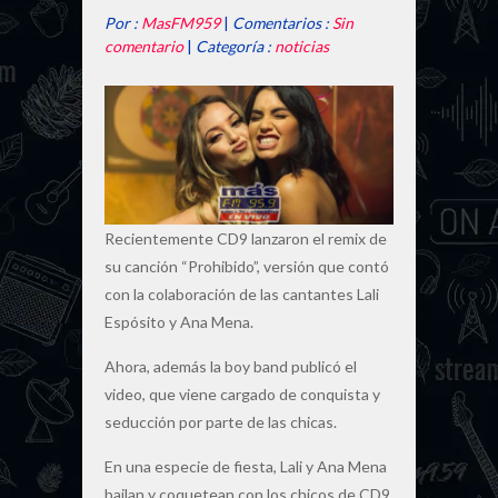
Por :
MasFM959
|
Comentarios :
Sin
comentario
|
Categoría :
noticias
Recientemente CD9 lanzaron el remix de
su canción “Prohibido”, versión que contó
con la colaboración de las cantantes Lali
Espósito y Ana Mena.
Ahora, además la boy band publicó el
video, que viene cargado de conquista y
seducción por parte de las chicas.
En una especie de fiesta, Lali y Ana Mena
bailan y coquetean con los chicos de CD9,