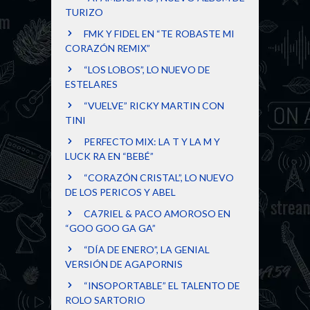
TURIZO
FMK Y FIDEL EN “TE ROBASTE MI
CORAZÓN REMIX”
“LOS LOBOS”, LO NUEVO DE
ESTELARES
“VUELVE” RICKY MARTIN CON
TINI
PERFECTO MIX: LA T Y LA M Y
LUCK RA EN “BEBÉ”
“CORAZÓN CRISTAL”, LO NUEVO
DE LOS PERICOS Y ABEL
CA7RIEL & PACO AMOROSO EN
“GOO GOO GA GA”
“DÍA DE ENERO”, LA GENIAL
VERSIÓN DE AGAPORNIS
“INSOPORTABLE” EL TALENTO DE
ROLO SARTORIO