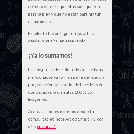
dejando en claro que ellas sólo quieren
pasarla bien y que no están para ningún
compromiso.
Excelente fusión lograron los artistas
desde lo musical en este remix.
¡Ya lo sumamos!
Los mejores videos de todos los artistas
mencionados ya forman parte de nuestra
programación, la cual desde hace Más de
dos décadas, la disfrutás 100 % con
imágenes.
Acordate, podés mirarnos desde tu
compu, tablet, notebook o Smart TV con
sólo
entrar acá
.