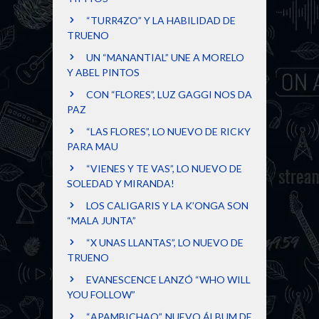
“TURR4ZO” Y LA HABILIDAD DE
TRUENO
UN “MANANTIAL” UNE A MORELO
Y ABEL PINTOS
CON “FLORES”, LUZ GAGGI NOS DA
PAZ
“LAS FLORES”, LO NUEVO DE RICKY
PARA MAU
“VIENES Y TE VAS”, LO NUEVO DE
SOLEDAD Y MIRANDA!
LOS CALIGARIS Y LA K’ONGA SON
“MALA JUNTA”
“X UNAS LLANTAS”, LO NUEVO DE
TRUENO
EVANESCENCE LANZÓ “WHO WILL
YOU FOLLOW”
“APAMBICHAO”, NUEVO ÁLBUM DE