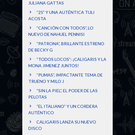
JULIANA GATTAS
“25” Y UNA AUTÉNTICA TULI
ACOSTA
“CANCIÓN CON TODOS”, LO
NUEVO DE NAHUEL PENNISI
“PATRONA”, BRILLANTE ESTRENO
DE BECKY G
“TODOS LOCOS”: ¡CALIGARIS Y LA
MONA JIMENEZ JUNTOS!
“PUMAS”, IMPACTANTE TEMA DE
TRUENO Y MILO J
“SIN LA PIEL”, EL PODER DE LAS
PELOTAS
“EL ITALIANO” Y UN CORDERA
AUTÉNTICO
CALIGARIS LANZA SU NUEVO
DISCO