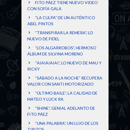
FITO PÁEZ TIENE NUEVO VIDEO
CON SOFÍA GALA
“LA CULPA” DE UN AUTÉNTICO
ABEL PINTOS
“TRANSPIRAR LA REMERA”, LO
NUEVO DE FIDEL
“LOS ALGARROBOS”, HERMOSO
ÁLBUM DE SILVINA MORENO
“AIAIAIAIAI”, LO NUEVO DE MAU Y
RICKY
“SÁBADO A LA NOCHE” RECUPERA
VALOR CON SANTI MOTORIZADO
“ÚLTIMO BAILE”, LA CALIDAD DE
MATEO Y LUCK RA
“SHINE”, GENIAL ADELANTO DE
FITO PÁEZ
“UNA PALABRA”, UN LUJO DE LOS
TIPITOS