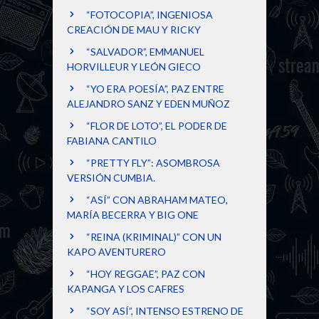
“FOTOCOPIA”, INGENIOSA
CREACIÓN DE MAU Y RICKY
“SALVADOR”, EMMANUEL
HORVILLEUR Y LEÓN GIECO
“YO ERA POESÍA”, PAZ ENTRE
ALEJANDRO SANZ Y EDEN MUÑOZ
“FLOR DE LOTO”, EL PODER DE
FABIANA CANTILO
“PRETTY FLY”: ASOMBROSA
VERSIÓN CUMBIA.
“ASÍ” CON ABRAHAM MATEO,
MARÍA BECERRA Y BIG ONE
“REINA (KRIMINAL)” CON UN
KAPO AVENTURERO
“HOY REGGAE”, PAZ CON
KAPANGA Y LOS CAFRES
“SOY ASÍ”, INTENSO ESTRENO DE