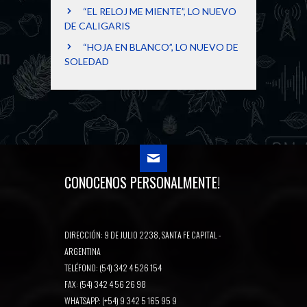
“EL RELOJ ME MIENTE”, LO NUEVO
DE CALIGARIS
“HOJA EN BLANCO”, LO NUEVO DE
SOLEDAD
CONOCENOS PERSONALMENTE!
DIRECCIÓN: 9 DE JULIO 2238, SANTA FE CAPITAL -
ARGENTINA
TELÉFONO: (54) 342 4 526 154
FAX: (54) 342 4 56 26 98
WHATSAPP: (+54) 9 342 5 165 95 9