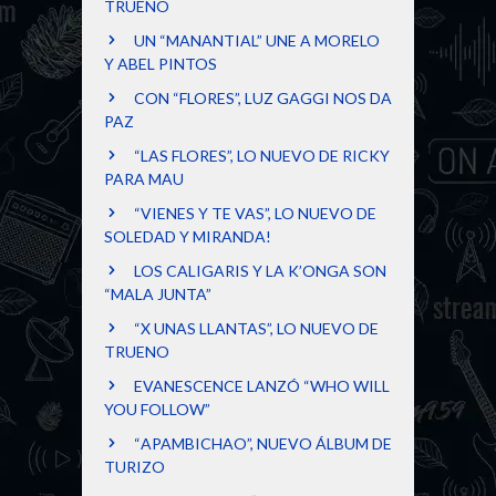
TRUENO
UN “MANANTIAL” UNE A MORELO
Y ABEL PINTOS
CON “FLORES”, LUZ GAGGI NOS DA
PAZ
“LAS FLORES”, LO NUEVO DE RICKY
PARA MAU
“VIENES Y TE VAS”, LO NUEVO DE
SOLEDAD Y MIRANDA!
LOS CALIGARIS Y LA K’ONGA SON
“MALA JUNTA”
“X UNAS LLANTAS”, LO NUEVO DE
TRUENO
EVANESCENCE LANZÓ “WHO WILL
YOU FOLLOW”
“APAMBICHAO”, NUEVO ÁLBUM DE
TURIZO