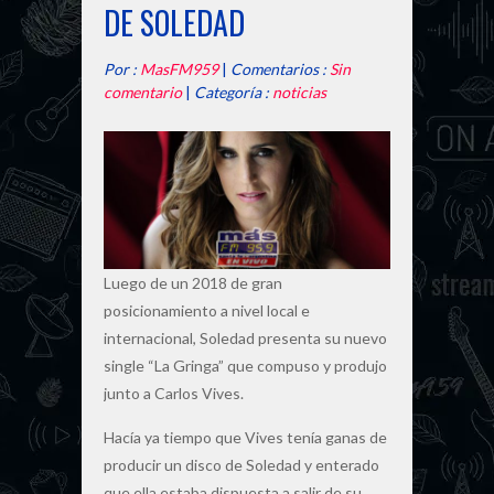
DE SOLEDAD
Por :
MasFM959
|
Comentarios :
Sin
comentario
|
Categoría :
noticias
Luego de un 2018 de gran
posicionamiento a nivel local e
internacional, Soledad presenta su nuevo
single “La Gringa” que compuso y produjo
junto a Carlos Vives.
Hacía ya tiempo que Vives tenía ganas de
producir un disco de Soledad y enterado
que ella estaba dispuesta a salir de su