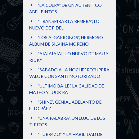
“LA CULPA” DE UN AUTÉNTICO
ABEL PINTOS
“TRANSPIRAR LA REMERA”, LO
NUEVO DE FIDEL
“LOS ALGARROBOS”, HERMOSO
ÁLBUM DE SILVINA MORENO
“AIAIAIAIAI”, LO NUEVO DE MAU Y
RICKY
“SÁBADO A LA NOCHE” RECUPERA
VALOR CON SANTI MOTORIZADO
“ÚLTIMO BAILE”, LA CALIDAD DE
MATEO Y LUCK RA
“SHINE”, GENIAL ADELANTO DE
FITO PÁEZ
“UNA PALABRA”, UN LUJO DE LOS
TIPITOS
“TURR4ZO” Y LA HABILIDAD DE