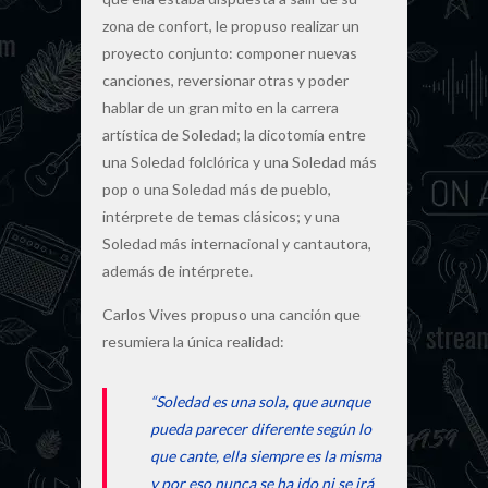
zona de confort, le propuso realizar un
proyecto conjunto: componer nuevas
canciones, reversionar otras y poder
hablar de un gran mito en la carrera
artística de Soledad; la dicotomía entre
una Soledad folclórica y una Soledad más
pop o una Soledad más de pueblo,
intérprete de temas clásicos; y una
Soledad más internacional y cantautora,
además de intérprete.
Carlos Vives propuso una canción que
resumiera la única realidad:
“Soledad es una sola, que aunque
pueda parecer diferente según lo
que cante, ella siempre es la misma
y por eso nunca se ha ido ni se irá