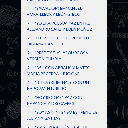
“SALVADOR”, EMMANUEL
HORVILLEUR Y LEÓN GIECO
“YO ERA POESÍA”, PAZ ENTRE
ALEJANDRO SANZ Y EDEN MUÑOZ
“FLOR DE LOTO”, EL PODER DE
FABIANA CANTILO
“PRETTY FLY”: ASOMBROSA
VERSIÓN CUMBIA.
“ASÍ” CON ABRAHAM MATEO,
MARÍA BECERRA Y BIG ONE
“REINA (KRIMINAL)” CON UN
KAPO AVENTURERO
“HOY REGGAE”, PAZ CON
KAPANGA Y LOS CAFRES
“SOY ASÍ”, INTENSO ESTRENO DE
JULIANA GATTAS
“25” Y UNA AUTÉNTICA TULI