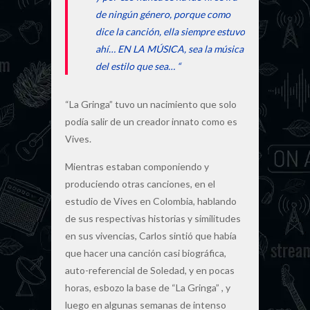
de ningún género, porque como
dice la canción, ella siempre estuvo
ahí… EN LA MÚSICA, sea la música
del estilo que sea… “
“La Gringa” tuvo un nacimiento que solo
podía salir de un creador innato como es
Vives.
Mientras estaban componiendo y
produciendo otras canciones, en el
estudio de Vives en Colombia, hablando
de sus respectivas historias y similitudes
en sus vivencias, Carlos sintió que había
que hacer una canción casi biográfica,
auto-referencial de Soledad, y en pocas
horas, esbozo la base de “La Gringa” , y
luego en algunas semanas de intenso