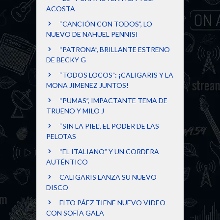
ACOSTA
“CANCIÓN CON TODOS”, LO
NUEVO DE NAHUEL PENNISI
“PATRONA”, BRILLANTE ESTRENO
DE BECKY G
“TODOS LOCOS”: ¡CALIGARIS Y LA
MONA JIMENEZ JUNTOS!
“PUMAS”, IMPACTANTE TEMA DE
TRUENO Y MILO J
“SIN LA PIEL”, EL PODER DE LAS
PELOTAS
“EL ITALIANO” Y UN CORDERA
AUTÉNTICO
CALIGARIS LANZA SU NUEVO
DISCO
FITO PÁEZ TIENE NUEVO VIDEO
CON SOFÍA GALA