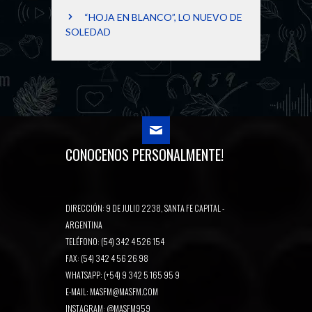
“HOJA EN BLANCO”, LO NUEVO DE
SOLEDAD
CONOCENOS PERSONALMENTE!
DIRECCIÓN: 9 DE JULIO 2238, SANTA FE CAPITAL -
ARGENTINA
TELÉFONO: (54) 342 4 526 154
FAX: (54) 342 4 56 26 98
WHATSAPP: (+54) 9 342 5 165 95 9
E-MAIL:
MASFM@MASFM.COM
INSTAGRAM:
@MASFM959