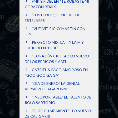
FMK Y FIDEL EN “TE ROBASTE MI
CORAZÓN REMIX”
“LOS LOBOS”, LO NUEVO DE
ESTELARES
“VUELVE” RICKY MARTIN CON
TINI
PERFECTO MIX: LA T Y LA M Y
LUCK RA EN “BEBÉ”
“CORAZÓN CRISTAL”, LO NUEVO
DE LOS PERICOS Y ABEL
CA7RIEL & PACO AMOROSO EN
“GOO GOO GA GA”
“DÍA DE ENERO”, LA GENIAL
VERSIÓN DE AGAPORNIS
“INSOPORTABLE” EL TALENTO DE
ROLO SARTORIO
“EL RELOJ ME MIENTE”, LO NUEVO
DE CALIGARIS