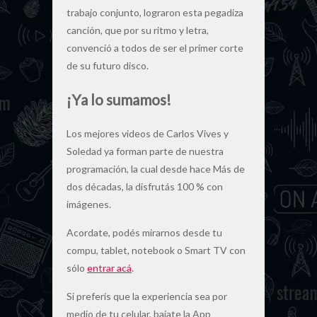
trabajo conjunto, lograron esta pegadiza
canción, que por su ritmo y letra,
convenció a todos de ser el primer corte
de su futuro disco.
¡Ya lo sumamos!
Los mejores videos de Carlos Vives y
Soledad ya forman parte de nuestra
programación, la cual desde hace Más de
dos décadas, la disfrutás 100 % con
imágenes.
Acordate, podés mirarnos desde tu
compu, tablet, notebook o Smart TV con
sólo
entrar acá
.
Si preferís que la experiencia sea por
medio de tu celular, bajate la App