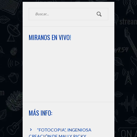
PRÓXIMA NOTICIA
m
k
e
r
MIRANOS EN VIVO!
MÁS INFO:
“FOTOCOPIA”, INGENIOSA
CREACIÓN DE MAU Y RICKY