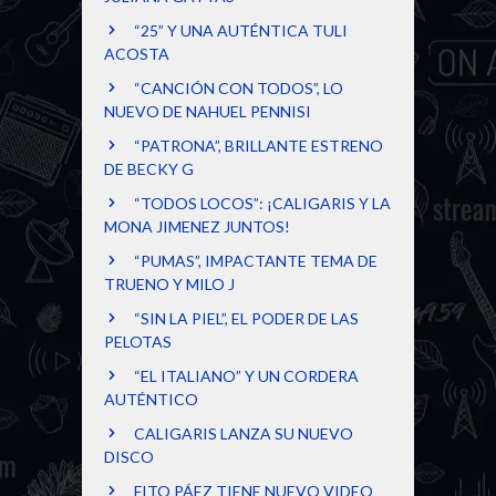
“25” Y UNA AUTÉNTICA TULI
ACOSTA
“CANCIÓN CON TODOS”, LO
NUEVO DE NAHUEL PENNISI
“PATRONA”, BRILLANTE ESTRENO
DE BECKY G
“TODOS LOCOS”: ¡CALIGARIS Y LA
MONA JIMENEZ JUNTOS!
“PUMAS”, IMPACTANTE TEMA DE
TRUENO Y MILO J
“SIN LA PIEL”, EL PODER DE LAS
PELOTAS
“EL ITALIANO” Y UN CORDERA
AUTÉNTICO
CALIGARIS LANZA SU NUEVO
DISCO
FITO PÁEZ TIENE NUEVO VIDEO