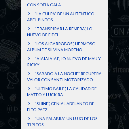
CON SOFÍA GALA
“LA CULPA” DE UN AUTÉNTICO
ABEL PINTOS
“TRANSPIRAR LA REMERA”, LO
NUEVO DE FIDEL
“LOS ALGARROBOS”, HERMOSO
ÁLBUM DE SILVINA MORENO
“AIAIAIAIAI”, LO NUEVO DE MAU Y
RICKY
“SÁBADO A LA NOCHE” RECUPERA
VALOR CON SANTI MOTORIZADO
“ÚLTIMO BAILE”, LA CALIDAD DE
MATEO Y LUCK RA
“SHINE”, GENIAL ADELANTO DE
FITO PÁEZ
“UNA PALABRA”, UN LUJO DE LOS
TIPITOS