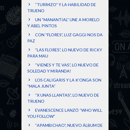
“TURR4ZO” Y LA HABILIDAD DE
TRUENO
UN “MANANTIAL” UNE A MORELO
Y ABEL PINTOS
CON “FLORES”, LUZ GAGGI NOS DA
PAZ
“LAS FLORES”, LO NUEVO DE RICKY
PARA MAU
“VIENES Y TE VAS”, LO NUEVO DE
SOLEDAD Y MIRANDA!
LOS CALIGARIS Y LA K’ONGA SON
“MALA JUNTA”
“X UNAS LLANTAS”, LO NUEVO DE
TRUENO
EVANESCENCE LANZÓ “WHO WILL
YOU FOLLOW”
“APAMBICHAO”, NUEVO ÁLBUM DE