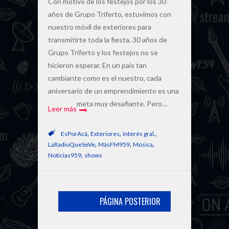
Con motivo de los festejos por los 30
años de Grupo Triferto, estuvimos con
nuestro móvil de exteriores para
transmitirte toda la fiesta. 30 años de
Grupo Triferto y los festejos no se
hicieron esperar. En un país tan
cambiante como es el nuestro, cada
aniversario de un emprendimiento es una
meta muy desafiante. Pero…
Leer más
,
,
,
EsPorAcá
Exteriores
interés gral.
,
,
,
LaRadioQueSeVe
MásFM959
Música
,
Noticias959
shows
PÁGINA POSTERIOR