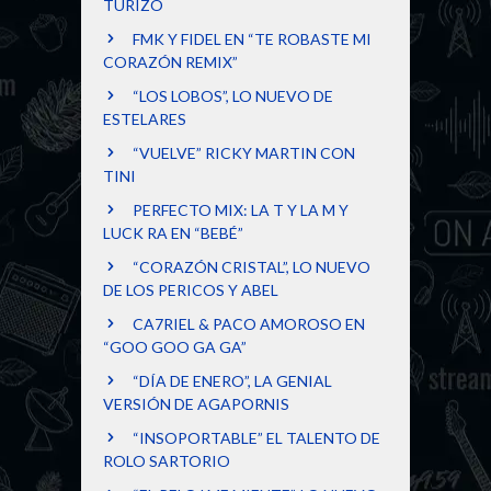
TURIZO
FMK Y FIDEL EN “TE ROBASTE MI
CORAZÓN REMIX”
“LOS LOBOS”, LO NUEVO DE
ESTELARES
“VUELVE” RICKY MARTIN CON
TINI
PERFECTO MIX: LA T Y LA M Y
LUCK RA EN “BEBÉ”
“CORAZÓN CRISTAL”, LO NUEVO
DE LOS PERICOS Y ABEL
CA7RIEL & PACO AMOROSO EN
“GOO GOO GA GA”
“DÍA DE ENERO”, LA GENIAL
VERSIÓN DE AGAPORNIS
“INSOPORTABLE” EL TALENTO DE
ROLO SARTORIO