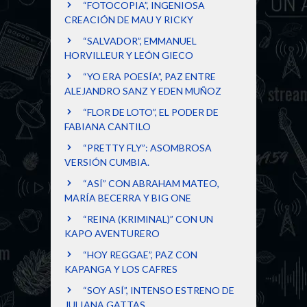
“FOTOCOPIA”, INGENIOSA
CREACIÓN DE MAU Y RICKY
“SALVADOR”, EMMANUEL
HORVILLEUR Y LEÓN GIECO
“YO ERA POESÍA”, PAZ ENTRE
ALEJANDRO SANZ Y EDEN MUÑOZ
“FLOR DE LOTO”, EL PODER DE
FABIANA CANTILO
“PRETTY FLY”: ASOMBROSA
VERSIÓN CUMBIA.
“ASÍ” CON ABRAHAM MATEO,
MARÍA BECERRA Y BIG ONE
“REINA (KRIMINAL)” CON UN
KAPO AVENTURERO
“HOY REGGAE”, PAZ CON
KAPANGA Y LOS CAFRES
“SOY ASÍ”, INTENSO ESTRENO DE
JULIANA GATTAS