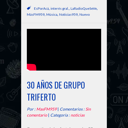
,
,
,
EsPorAcá
interés gral.
LaRadioQueSeVe
,
,
,
MásFM959
Música
Noticias959
Nuevo
30 AÑOS DE GRUPO
TRIFERTO
Por :
MasFM959
|
Comentarios :
Sin
comentario
|
Categoría :
noticias