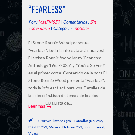
“FEARLESS”
Por :
MasFM959
|
Comentarios :
Sin
comentario
|
Categoría :
noticias
El Stone Ronnie Wood presenta
"Fearless": toda la info está acá para vos!
El artista Ronnie Wood lanzó "Fearless:
Anthology 1965-2025" y “You’re So Fine”
es el primer corte. Contenido de la nota.El
Stone Ronnie Wood presenta "Fearless":
toda la info está acá para vos!Detalles de
la colección.Lista de temas de los dos
CDs.Lista de…
Leer más
,
,
,
EsPorAcá
interés gral.
LaRadioQueSeVe
,
,
,
,
MásFM959
Música
Noticias959
ronnie wood
Video