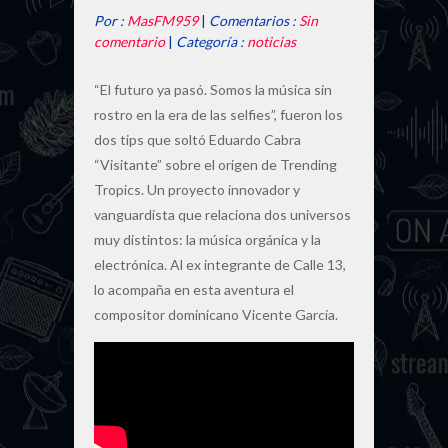
Por :
MasFM959
|
Comentarios :
Sin
comentario
|
Categoría :
noticias
“El futuro ya pasó. Somos la música sin
rostro en la era de las selfies”, fueron los
dos tips que soltó Eduardo Cabra
“Visitante” sobre el origen de Trending
Tropics. Un proyecto innovador y
vanguardista que relaciona dos universos
muy distintos: la música orgánica y la
electrónica. Al ex integrante de Calle 13,
lo acompaña en esta aventura el
compositor dominicano Vicente García.