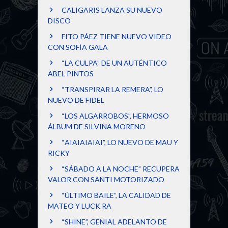
CALIGARIS LANZA SU NUEVO
DISCO
FITO PÁEZ TIENE NUEVO VIDEO
CON SOFÍA GALA
“LA CULPA” DE UN AUTÉNTICO
ABEL PINTOS
“TRANSPIRAR LA REMERA”, LO
NUEVO DE FIDEL
“LOS ALGARROBOS”, HERMOSO
ÁLBUM DE SILVINA MORENO
“AIAIAIAIAI”, LO NUEVO DE MAU Y
RICKY
“SÁBADO A LA NOCHE” RECUPERA
VALOR CON SANTI MOTORIZADO
“ÚLTIMO BAILE”, LA CALIDAD DE
MATEO Y LUCK RA
“SHINE”, GENIAL ADELANTO DE