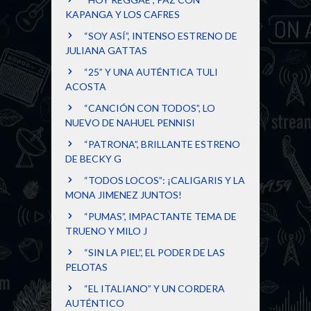
KAPANGA Y LOS CAFRES
“SOY ASÍ”, INTENSO ESTRENO DE
JULIANA GATTAS
“25” Y UNA AUTÉNTICA TULI
ACOSTA
“CANCIÓN CON TODOS”, LO
NUEVO DE NAHUEL PENNISI
“PATRONA”, BRILLANTE ESTRENO
DE BECKY G
“TODOS LOCOS”: ¡CALIGARIS Y LA
MONA JIMENEZ JUNTOS!
“PUMAS”, IMPACTANTE TEMA DE
TRUENO Y MILO J
“SIN LA PIEL”, EL PODER DE LAS
PELOTAS
“EL ITALIANO” Y UN CORDERA
AUTÉNTICO