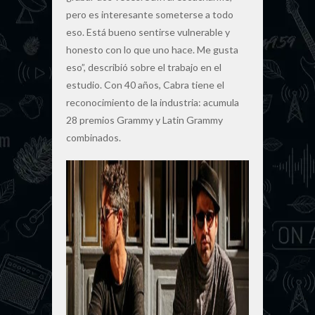
pero es interesante someterse a todo
eso. Está bueno sentirse vulnerable y
honesto con lo que uno hace. Me gusta
eso”, describió sobre el trabajo en el
estudio. Con 40 años, Cabra tiene el
reconocimiento de la industria: acumula
28 premios Grammy y Latin Grammy
combinados.