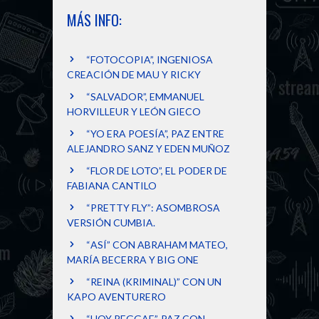
MÁS INFO:
“FOTOCOPIA”, INGENIOSA
CREACIÓN DE MAU Y RICKY
“SALVADOR”, EMMANUEL
HORVILLEUR Y LEÓN GIECO
“YO ERA POESÍA”, PAZ ENTRE
ALEJANDRO SANZ Y EDEN MUÑOZ
“FLOR DE LOTO”, EL PODER DE
FABIANA CANTILO
“PRETTY FLY”: ASOMBROSA
VERSIÓN CUMBIA.
“ASÍ” CON ABRAHAM MATEO,
MARÍA BECERRA Y BIG ONE
“REINA (KRIMINAL)” CON UN
KAPO AVENTURERO
“HOY REGGAE”, PAZ CON