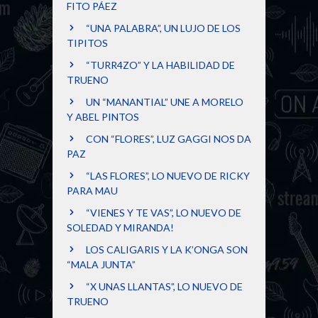
FITO PÁEZ
“UNA PALABRA”, UN LUJO DE LOS
TIPITOS
“TURR4ZO” Y LA HABILIDAD DE
TRUENO
UN “MANANTIAL” UNE A MORELO
Y ABEL PINTOS
CON “FLORES”, LUZ GAGGI NOS DA
PAZ
“LAS FLORES”, LO NUEVO DE RICKY
PARA MAU
“VIENES Y TE VAS”, LO NUEVO DE
SOLEDAD Y MIRANDA!
LOS CALIGARIS Y LA K’ONGA SON
“MALA JUNTA”
“X UNAS LLANTAS”, LO NUEVO DE
TRUENO