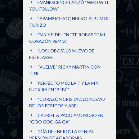
EVANESCENCE LANZÓ “WHO WILL
YOU FOLLOW”
“APAMBICHAO”, NUEVO ÁLBUM DE
TURIZO
FMK Y FIDEL EN “TE ROBASTE MI
CORAZÓN REMIX”
“LOS LOBOS”, LO NUEVO DE
ESTELARES
“VUELVE” RICKY MARTIN CON
TINI
PERFECTO MIX: LA T Y LA M Y
LUCK RA EN “BEBÉ”
“CORAZÓN CRISTAL”, LO NUEVO
DE LOS PERICOS Y ABEL
CA7RIEL & PACO AMOROSO EN
“GOO GOO GA GA”
“DÍA DE ENERO”, LA GENIAL
VERSIÓN DE AGAPORNIS