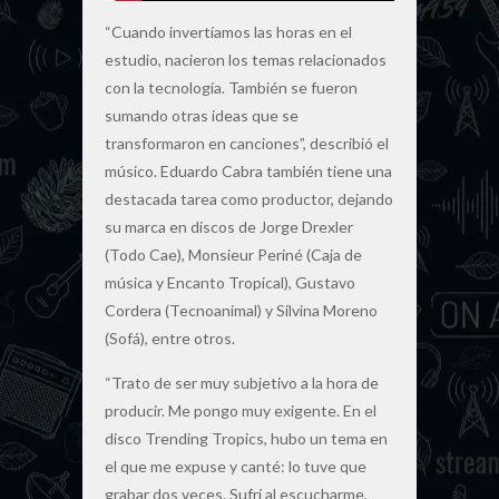
“Cuando invertíamos las horas en el
estudio, nacieron los temas relacionados
con la tecnología. También se fueron
sumando otras ideas que se
transformaron en canciones”, describió el
músico. Eduardo Cabra también tiene una
destacada tarea como productor, dejando
su marca en discos de Jorge Drexler
(Todo Cae), Monsieur Periné (Caja de
música y Encanto Tropical), Gustavo
Cordera (Tecnoanimal) y Silvina Moreno
(Sofá), entre otros.
“Trato de ser muy subjetivo a la hora de
producir. Me pongo muy exigente. En el
disco Trending Tropics, hubo un tema en
el que me expuse y canté: lo tuve que
grabar dos veces. Sufrí al escucharme,