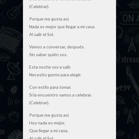
(Celebrar).
Porque me gusta así.
Nada es mejor que llegar a mi casa.
Al salir el Sol.
Vamos a conversar, después.
Sin saber quién sos.
Esta noche voy a salir.
Necesito gente para elegir.
Con estilo para tomar.
Si la encuentro vamos a celebrar.
(Celebrar).
Porque me gusta así.
Hoy nada es mejor.
Que llegar a mi casa.
Al salir el Sol.