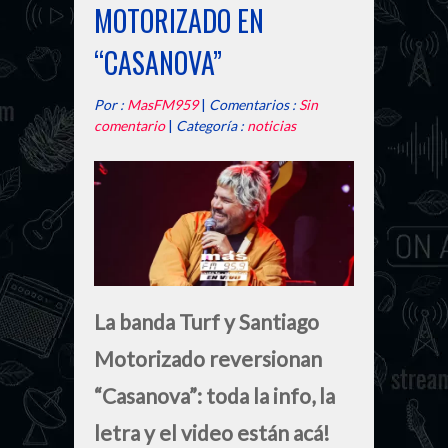
MOTORIZADO EN
“CASANOVA”
Por :
MasFM959
|
Comentarios :
Sin
comentario
|
Categoría :
noticias
La banda Turf y Santiago
Motorizado reversionan
“Casanova”: toda la info, la
letra y el video están acá!