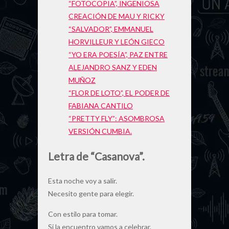
“FOTOCOPIA”, INGENIOSA
CREACIÓN DE MAU Y RICKY
“SALVADOR”, EMMANUEL
HORVILLEUR Y LEÓN GIECO
“YO ERA POESÍA”, PAZ ENTRE
ALEJANDRO SANZ Y EDEN
MUÑOZ
“FLOR DE LOTO”, EL PODER DE
FABIANA CANTILO
“PRETTY FLY”: ASOMBROSA
VERSIÓN CUMBIA.
Letra de “Casanova”.
Esta noche voy a salir.
Necesito gente para elegir.
Con estilo para tomar.
Si la encuentro vamos a celebrar.