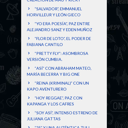
“SALVADOR”, EMMANUEL
HORVILLEUR Y LEÓN GIECO
“YO ERA POESÍA”, PAZ ENTRE
ALEJANDRO SANZ Y EDEN MUÑOZ
“FLOR DE LOTO”, EL PODER DE
FABIANA CANTILO
“PRETTY FLY”: ASOMBROSA
VERSIÓN CUMBIA.
“ASÍ” CON ABRAHAM MATEO,
MARÍA BECERRA Y BIG ONE
“REINA (KRIMINAL)” CON UN
KAPO AVENTURERO
“HOY REGGAE”, PAZ CON
KAPANGA Y LOS CAFRES
“SOY ASÍ”, INTENSO ESTRENO DE
JULIANA GATTAS
“25” Y UNA AUTÉNTICA TULI