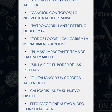
ACOSTA
“CANCIÓN CON TODOS”, LO
NUEVO DE NAHUEL PENNISI
“PATRONA”, BRILLANTE ESTRENO
DE BECKY G
“TODOS LOCOS”: ¡CALIGARIS Y LA
MONA JIMENEZ JUNTOS!
“PUMAS”, IMPACTANTE TEMA DE
TRUENO Y MILO J
“SIN LA PIEL”, EL PODER DE LAS
PELOTAS
“EL ITALIANO” Y UN CORDERA
AUTÉNTICO
CALIGARIS LANZA SU NUEVO
DISCO
FITO PÁEZ TIENE NUEVO VIDEO
CON SOFÍA GALA