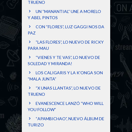
TRUENO
UN “MANANTIAL” UNE A MORELO
Y ABEL PINTOS
CON “FLORES”, LUZ GAGGI NOS DA
PAZ
“LAS FLORES”, LO NUEVO DE RICKY
PARA MAU
“VIENES Y TE VAS”, LO NUEVO DE
SOLEDAD Y MIRANDA!
LOS CALIGARIS Y LA K’ONGA SON
“MALA JUNTA”
“X UNAS LLANTAS”, LO NUEVO DE
TRUENO
EVANESCENCE LANZÓ “WHO WILL
YOU FOLLOW”
“APAMBICHAO”, NUEVO ÁLBUM DE
TURIZO