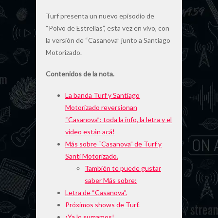
Turf presenta un nuevo episodio de
“Polvo de Estrellas”, esta vez en vivo, con
la versión de “Casanova” junto a Santiago
Motorizado.
Contenidos de la nota.
La banda Turf y Santiago
Motorizado reversionan
“Casanova”: toda la info, la letra y el
video están acá!
Más sobre “Casanova” de Turf y
Santi Motorizado.
También te puede gustar
saber Más sobre:
Letra de “Casanova”.
Próximos shows de Turf.
¡Ya lo sumamos!