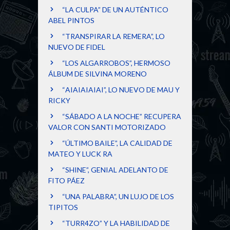
“LA CULPA” DE UN AUTÉNTICO
ABEL PINTOS
“TRANSPIRAR LA REMERA”, LO
NUEVO DE FIDEL
“LOS ALGARROBOS”, HERMOSO
ÁLBUM DE SILVINA MORENO
“AIAIAIAIAI”, LO NUEVO DE MAU Y
RICKY
“SÁBADO A LA NOCHE” RECUPERA
VALOR CON SANTI MOTORIZADO
“ÚLTIMO BAILE”, LA CALIDAD DE
MATEO Y LUCK RA
“SHINE”, GENIAL ADELANTO DE
FITO PÁEZ
“UNA PALABRA”, UN LUJO DE LOS
TIPITOS
“TURR4ZO” Y LA HABILIDAD DE