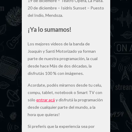
19 de diciembre – Teatro Opera, La Plata.
20 de diciembre – Isidris Sunset – Puesto
del Indio, Mendoza.
¡Ya lo sumamos!
Los mejores videos de la banda de
Joaquín y Santi Motorizado ya forman
parte de nuestra programación, la cual
desde hace Más de dos décadas, la
disfrutás 100 % con imágenes.
Acordate, podés mirarnos desde tu celu,
compu, tablet, notebook o Smart TV con
sólo
entrar acá
y disfrutá la programación
desde cualquier parte del mundo, a la
hora que quieras!
Si preferís que la experiencia sea por