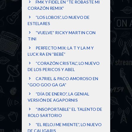
FMK Y FIDEL EN “TE ROBASTE MI
CORAZÓN REMIX”
“LOS LOBOS”, LO NUEVO DE
ESTELARES
“VUELVE” RICKY MARTIN CON
TINI
PERFECTO MIX: LA T Y LA M Y
LUCK RA EN “BEBÉ”
“CORAZÓN CRISTAL”, LO NUEVO
DE LOS PERICOS Y ABEL
CA7RIEL & PACO AMOROSO EN
“GOO GOO GA GA”
“DÍA DE ENERO”, LA GENIAL
VERSIÓN DE AGAPORNIS
“INSOPORTABLE” EL TALENTO DE
ROLO SARTORIO
“EL RELOJ ME MIENTE”, LO NUEVO
DE CALIGARIS