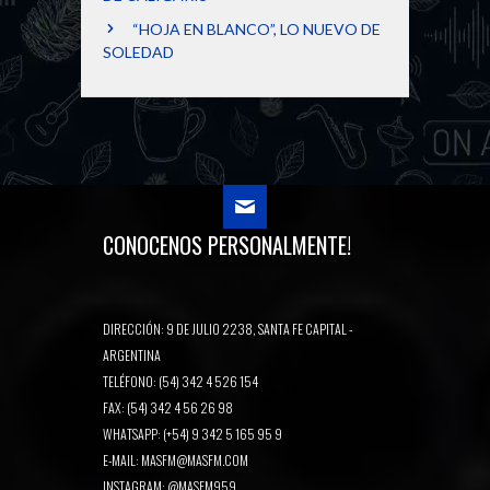
“HOJA EN BLANCO”, LO NUEVO DE
SOLEDAD
CONOCENOS PERSONALMENTE!
DIRECCIÓN: 9 DE JULIO 2238, SANTA FE CAPITAL -
ARGENTINA
TELÉFONO: (54) 342 4 526 154
FAX: (54) 342 4 56 26 98
WHATSAPP: (+54) 9 342 5 165 95 9
E-MAIL:
MASFM@MASFM.COM
INSTAGRAM:
@MASFM959