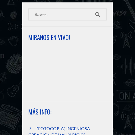
PRÓXIMA NOTICIA
m
k
e
r
MIRANOS EN VIVO!
MÁS INFO:
“FOTOCOPIA”, INGENIOSA
CREACIÓN DE MAU Y RICKY