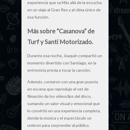
experiencia que va Más allá de la escucha:
en un viaje al Gran Rex y al clima único de
esa función.
Más sobre “Casanova” de
Turf y Santi Motorizado.
Durante esa noche, Joaquín compartió un
momento divertido con Santiago, en la
entrevista previa a tocar la canción.
Además, contaron con una gran puesta
en escena que reprodujo el set de
filmación de los videoclips del disco,
sumando un valor visual y emocional que
lo convirtió en una experiencia completa,
donde la música y el espectáculo se
unieron para sorprender al público.