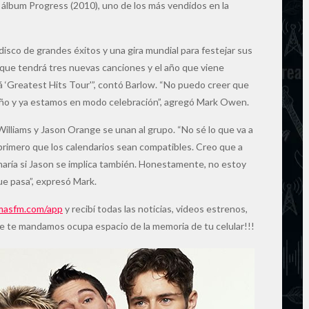
álbum Progress (2010), uno de los más vendidos en la
disco de grandes éxitos y una gira mundial para festejar sus
 que tendrá tres nuevas canciones y el año que viene
rá ‘Greatest Hits Tour'”, contó Barlow. “No puedo creer que
 año y ya estamos en modo celebración”, agregó Mark Owen.
illiams y Jason Orange se unan al grupo. “No sé lo que va a
rimero que los calendarios sean compatibles. Creo que a
 haría si Jason se implica también. Honestamente, no estoy
ue pasa”, expresó Mark.
asfm.com/app
y recibí todas las noticias, videos estrenos,
ue te mandamos ocupa espacio de la memoria de tu celular!!!