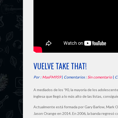
VUELVE TAKE THAT!
Por :
MasFM959
|
Comentarios :
Sin comentario
|
C
A mediados de los ’90, la mayoría de los adolescent
inglesa que llegó a lo más alto de las listas, consig
Actualmente está formada por Gary Barlow, Mark O
Jason Orange en 2014. En 2006, la banda regresó co