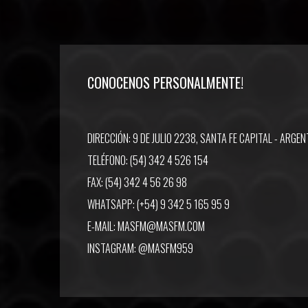
CONOCENOS PERSONALMENTE!
DIRECCIÓN: 9 DE JULIO 2238, SANTA FE CAPITAL - ARGEN
TELÉFONO: (54) 342 4 526 154
FAX: (54) 342 4 56 26 98
WHATSAPP: (+54) 9 342 5 165 95 9
E-MAIL:
MASFM@MASFM.COM
INSTAGRAM:
@MASFM959