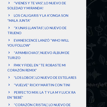
“VIENES Y TE VAS”, LO NUEVO DE
SOLEDAD Y MIRANDA!
LOS CALIGARIS Y LA K’ONGA SON
“MALA JUNTA”
“X UNAS LLANTAS”, LO NUEVO DE
TRUENO
EVANESCENCE LANZÓ “WHO WILL
YOU FOLLOW”
“APAMBICHAO”, NUEVO ÁLBUM DE
TURIZO
FMK Y FIDEL EN “TE ROBASTE MI
CORAZÓN REMIX”
“LOS LOBOS”, LO NUEVO DE ESTELARES
“VUELVE” RICKY MARTIN CON TINI
PERFECTO MIX: LA T Y LA M Y LUCK RA
EN “BEBÉ”
“CORAZÓN CRISTAL”, LO NUEVO DE