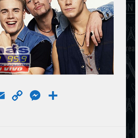
E
C
M
S
m
o
e
h
a
p
s
a