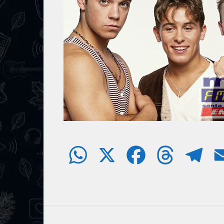
W
X
F
T
T
h
a
h
e
a
c
r
l