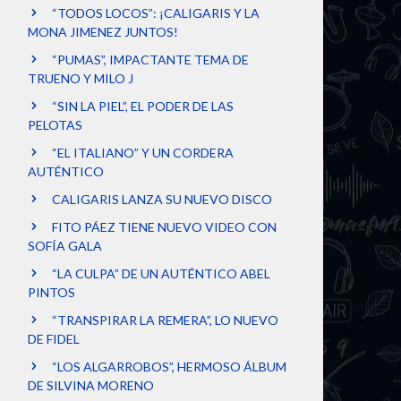
“TODOS LOCOS”: ¡CALIGARIS Y LA
MONA JIMENEZ JUNTOS!
“PUMAS”, IMPACTANTE TEMA DE
TRUENO Y MILO J
“SIN LA PIEL”, EL PODER DE LAS
PELOTAS
“EL ITALIANO” Y UN CORDERA
AUTÉNTICO
CALIGARIS LANZA SU NUEVO DISCO
FITO PÁEZ TIENE NUEVO VIDEO CON
SOFÍA GALA
“LA CULPA” DE UN AUTÉNTICO ABEL
PINTOS
“TRANSPIRAR LA REMERA”, LO NUEVO
DE FIDEL
“LOS ALGARROBOS”, HERMOSO ÁLBUM
DE SILVINA MORENO