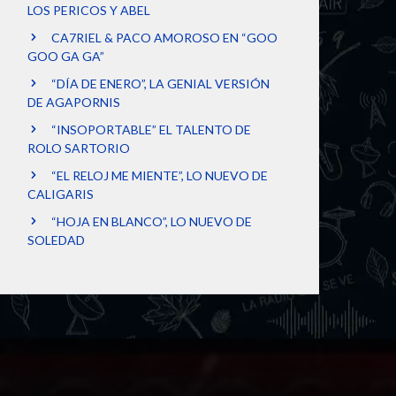
LOS PERICOS Y ABEL
CA7RIEL & PACO AMOROSO EN “GOO
GOO GA GA”
“DÍA DE ENERO”, LA GENIAL VERSIÓN
DE AGAPORNIS
“INSOPORTABLE” EL TALENTO DE
ROLO SARTORIO
“EL RELOJ ME MIENTE”, LO NUEVO DE
CALIGARIS
“HOJA EN BLANCO”, LO NUEVO DE
SOLEDAD