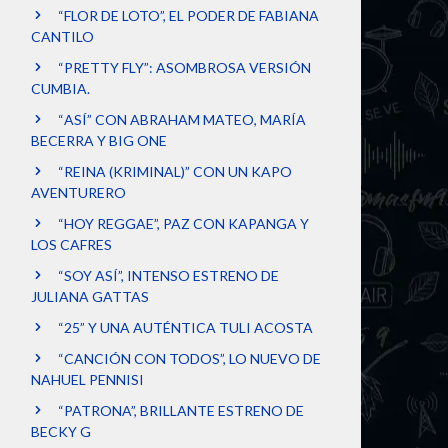
“FLOR DE LOTO”, EL PODER DE FABIANA
CANTILO
“PRETTY FLY”: ASOMBROSA VERSIÓN
CUMBIA.
“ASÍ” CON ABRAHAM MATEO, MARÍA
BECERRA Y BIG ONE
“REINA (KRIMINAL)” CON UN KAPO
AVENTURERO
“HOY REGGAE”, PAZ CON KAPANGA Y
LOS CAFRES
“SOY ASÍ”, INTENSO ESTRENO DE
JULIANA GATTAS
“25” Y UNA AUTÉNTICA TULI ACOSTA
“CANCIÓN CON TODOS”, LO NUEVO DE
NAHUEL PENNISI
“PATRONA”, BRILLANTE ESTRENO DE
BECKY G