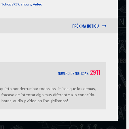
i
y
s
r
,
,
,
Noticias959
shows
Video
l
L
e
e
PRÓXIMA NOTICIA
i
n
n
g
k
e
2911
NÚMERO DE NOTICIAS:
r
quieto por derrumbar todos los límites que los demas,
 fracaso de intentar algo muy diferente a lo conocido.
horas, audio y video on line. ¡Miranos!