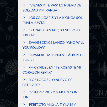
“VIENES Y TE VAS”, LO NUEVO DE
SOLEDAD Y MIRANDA!
LOS CALIGARIS Y LA K’ONGA SON
“MALA JUNTA”
“X UNAS LLANTAS”, LO NUEVO DE
TRUENO
EVANESCENCE LANZÓ “WHO WILL
YOU FOLLOW”
“APAMBICHAO”, NUEVO ÁLBUM DE
TURIZO
FMK Y FIDEL EN “TE ROBASTE MI
CORAZÓN REMIX”
“LOS LOBOS”, LO NUEVO DE
ESTELARES
“VUELVE” RICKY MARTIN CON
TINI
PERFECTO MIX: LA T Y LA M Y