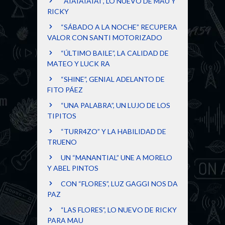
“AIAIAIAIAI”, LO NUEVO DE MAU Y
RICKY
“SÁBADO A LA NOCHE” RECUPERA
VALOR CON SANTI MOTORIZADO
“ÚLTIMO BAILE”, LA CALIDAD DE
MATEO Y LUCK RA
“SHINE”, GENIAL ADELANTO DE
FITO PÁEZ
“UNA PALABRA”, UN LUJO DE LOS
TIPITOS
“TURR4ZO” Y LA HABILIDAD DE
TRUENO
UN “MANANTIAL” UNE A MORELO
Y ABEL PINTOS
CON “FLORES”, LUZ GAGGI NOS DA
PAZ
“LAS FLORES”, LO NUEVO DE RICKY
PARA MAU