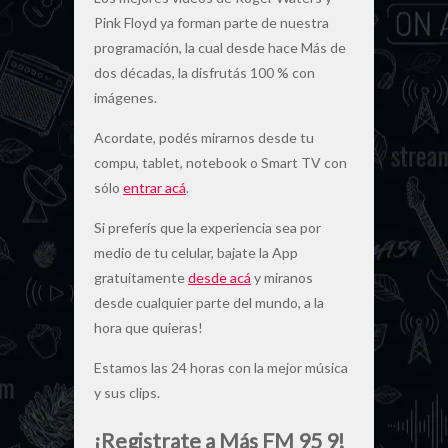
Pink Floyd ya forman parte de nuestra
programación, la cual desde hace Más de
dos décadas, la disfrutás 100 % con
imágenes.
Acordate, podés mirarnos desde tu
compu, tablet, notebook o Smart TV con
sólo
entrar acá
.
Si preferís que la experiencia sea por
medio de tu celular, bajate la App
gratuitamente
desde acá
y miranos
desde cualquier parte del mundo, a la
hora que quieras!
Estamos las 24 horas con la mejor música
y sus clips.
¡Registrate a Más FM 95 9!