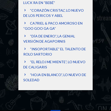
LUCK RA EN “BEBÉ”
“CORAZÓN CRISTAL”, LO NUEVO
DE LOS PERICOS Y ABEL
CA7RIEL & PACO AMOROSO EN
“GOO GOO GA GA”
“DÍA DE ENERO”, LA GENIAL
VERSIÓN DE AGAPORNIS
“INSOPORTABLE” EL TALENTO DE
ROLO SARTORIO
“EL RELOJ ME MIENTE”, LO NUEVO
DE CALIGARIS
“HOJA EN BLANCO”, LO NUEVO DE
SOLEDAD