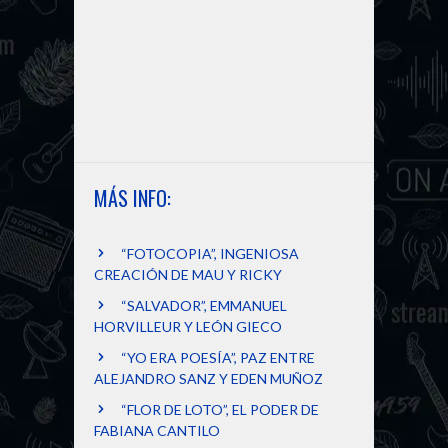
MÁS INFO:
“FOTOCOPIA”, INGENIOSA
CREACIÓN DE MAU Y RICKY
“SALVADOR”, EMMANUEL
HORVILLEUR Y LEÓN GIECO
“YO ERA POESÍA”, PAZ ENTRE
ALEJANDRO SANZ Y EDEN MUÑOZ
“FLOR DE LOTO”, EL PODER DE
FABIANA CANTILO