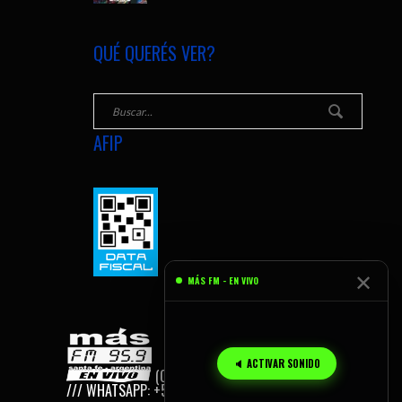
QUÉ QUERÉS VER?
AFIP
✕
MÁS FM - EN VIVO
🔈 ACTIVAR SONIDO
(C) 2026
MÁS FM, SANTA FE - AR
/// WHATSAPP: +54 9 342 155 165 959.