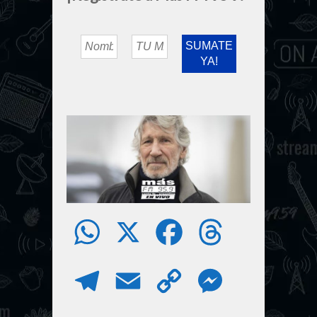
W
X
F
T
h
a
h
T
E
C
M
a
c
r
e
m
o
e