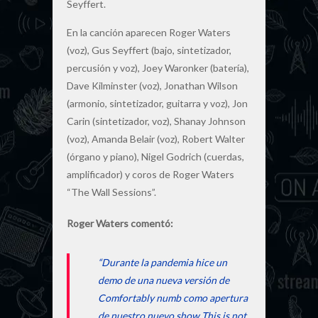
Seyffert.
En la canción aparecen Roger Waters
(voz), Gus Seyffert (bajo, sintetizador,
percusión y voz), Joey Waronker (batería),
Dave Kilminster (voz), Jonathan Wilson
(armonio, sintetizador, guitarra y voz), Jon
Carin (sintetizador, voz), Shanay Johnson
(voz), Amanda Belair (voz), Robert Walter
(órgano y piano), Nigel Godrich (cuerdas,
amplificador) y coros de Roger Waters
“The Wall Sessions”.
Roger Waters comentó:
“Durante la pandemia hice un
demo de una nueva versión de
Comfortably numb como apertura
de nuestro nuevo show This is not