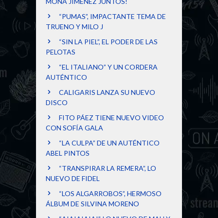
MONA JIMENEZ JUNTOS!
“PUMAS”, IMPACTANTE TEMA DE
TRUENO Y MILO J
“SIN LA PIEL”, EL PODER DE LAS
PELOTAS
“EL ITALIANO” Y UN CORDERA
AUTÉNTICO
CALIGARIS LANZA SU NUEVO
DISCO
FITO PÁEZ TIENE NUEVO VIDEO
CON SOFÍA GALA
“LA CULPA” DE UN AUTÉNTICO
ABEL PINTOS
“TRANSPIRAR LA REMERA”, LO
NUEVO DE FIDEL
“LOS ALGARROBOS”, HERMOSO
ÁLBUM DE SILVINA MORENO