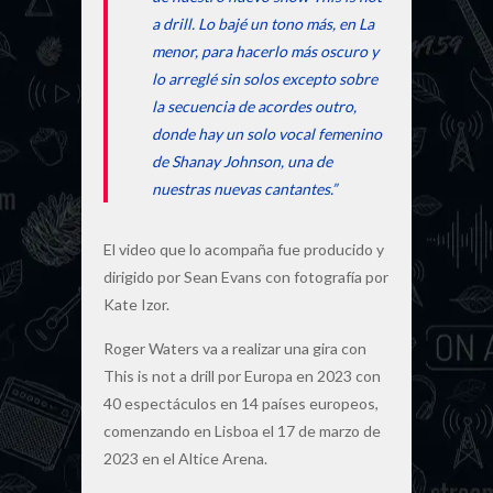
a drill. Lo bajé un tono más, en La
menor, para hacerlo más oscuro y
lo arreglé sin solos excepto sobre
la secuencia de acordes outro,
donde hay un solo vocal femenino
de Shanay Johnson, una de
nuestras nuevas cantantes.”
El video que lo acompaña fue producido y
dirigido por Sean Evans con fotografía por
Kate Izor.
Roger Waters va a realizar una gira con
This is not a drill por Europa en 2023 con
40 espectáculos en 14 países europeos,
comenzando en Lisboa el 17 de marzo de
2023 en el Altice Arena.