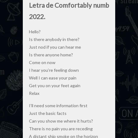
Letra de Comfortably numb
2022.
Hello?
Is there anybody in there?
Just nod if you can hear me
Is there anyone home?
Come on now
I hear you’re feeling down
Well I can ease your pain
Get you on your feet again
Relax
I’ll need some information first
Just the basic facts
Can you show me where it hurts?
There is no pain you are receding
A distant ship smoke on the horizon