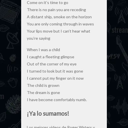
Come on it’s time to go
There is no pain you are receding
A distant ship, smoke on the horizon
You are only coming through in waves
Your lips move but I can’t hear what
you’re saying
When I was a child
I caught a fleeting glimpse
Out of the corner of my eye
I turned to look but it was gone
I cannot put my finger on it now
The child is grown
The dream is gone
I have become comfortably numb.
¡Ya lo sumamos!
Los mejores videos de Roger Waters y