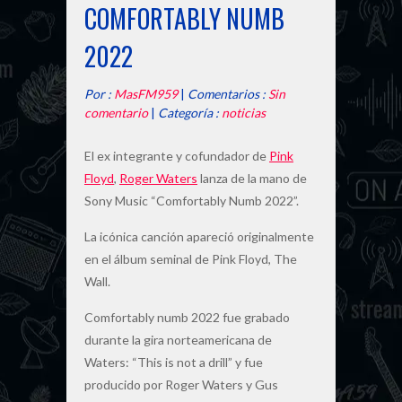
COMFORTABLY NUMB
2022
Por :
MasFM959
|
Comentarios :
Sin
comentario
|
Categoría :
noticias
El ex integrante y cofundador de
Pink
Floyd
,
Roger Waters
lanza de la mano de
Sony Music “Comfortably Numb 2022”.
La icónica canción apareció originalmente
en el álbum seminal de Pink Floyd, The
Wall.
Comfortably numb 2022 fue grabado
durante la gira norteamericana de
Waters: “This is not a drill” y fue
producido por Roger Waters y Gus