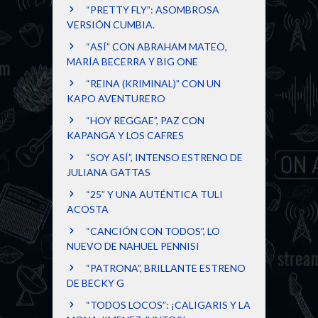
“PRETTY FLY”: ASOMBROSA
VERSIÓN CUMBIA.
“ASÍ” CON ABRAHAM MATEO,
MARÍA BECERRA Y BIG ONE
“REINA (KRIMINAL)” CON UN
KAPO AVENTURERO
“HOY REGGAE”, PAZ CON
KAPANGA Y LOS CAFRES
“SOY ASÍ”, INTENSO ESTRENO DE
JULIANA GATTAS
“25” Y UNA AUTÉNTICA TULI
ACOSTA
“CANCIÓN CON TODOS”, LO
NUEVO DE NAHUEL PENNISI
“PATRONA”, BRILLANTE ESTRENO
DE BECKY G
“TODOS LOCOS”: ¡CALIGARIS Y LA