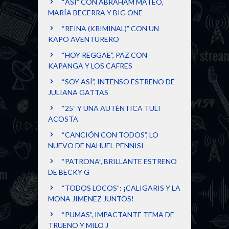
“ASÍ” CON ABRAHAM MATEO,
MARÍA BECERRA Y BIG ONE
“REINA (KRIMINAL)” CON UN
KAPO AVENTURERO
“HOY REGGAE”, PAZ CON
KAPANGA Y LOS CAFRES
“SOY ASÍ”, INTENSO ESTRENO DE
JULIANA GATTAS
“25” Y UNA AUTÉNTICA TULI
ACOSTA
“CANCIÓN CON TODOS”, LO
NUEVO DE NAHUEL PENNISI
“PATRONA”, BRILLANTE ESTRENO
DE BECKY G
“TODOS LOCOS”: ¡CALIGARIS Y LA
MONA JIMENEZ JUNTOS!
“PUMAS”, IMPACTANTE TEMA DE
TRUENO Y MILO J