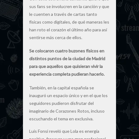
sus fans se involucren en la canción y que
le cuenten a través de cartas tanto
físicas como digitales, de qué maneras les
han roto el corazón el último año para así
sentirse más cerca de ellos.
Se colocaron cuatro buzones físicos en
distintos puntos de la ciudad de Madrid
para que aquellos que quisieran vivir la
experiencia completa pudieran hacerlo.
También, en la capital española se
inauguró un espacio único y en el que los
seguidores pudieron disfrutar del
imaginario de Corazones Rotos, incluso
escuchando el tema en exclusiva.
Luis Fonsi reveló que Lola es energía
positiva, frescura y una gran profesional