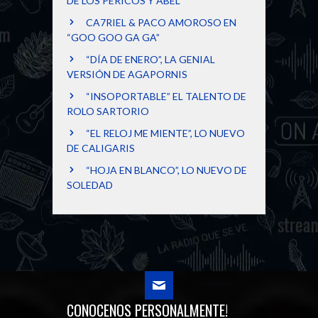
DE LOS PERICOS Y ABEL
CA7RIEL & PACO AMOROSO EN
“GOO GOO GA GA”
“DÍA DE ENERO”, LA GENIAL
VERSIÓN DE AGAPORNIS
“INSOPORTABLE” EL TALENTO DE
ROLO SARTORIO
“EL RELOJ ME MIENTE”, LO NUEVO
DE CALIGARIS
“HOJA EN BLANCO”, LO NUEVO DE
SOLEDAD
CONOCENOS PERSONALMENTE!