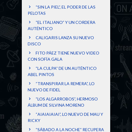
“SIN LA PIEL”, EL PODER DE LAS
PELOTAS
“EL ITALIANO” Y UN CORDERA
AUTÉNTICO
CALIGARIS LANZA SU NUEVO
DISCO
FITO PÁEZ TIENE NUEVO VIDEO
CON SOFÍA GALA
“LA CULPA” DE UN AUTÉNTICO
ABEL PINTOS
“TRANSPIRAR LA REMERA”, LO
NUEVO DE FIDEL
“LOS ALGARROBOS”, HERMOSO
ÁLBUM DE SILVINA MORENO
“AIAIAIAIAI”, LO NUEVO DE MAU Y
RICKY
“SÁBADO A LA NOCHE” RECUPERA