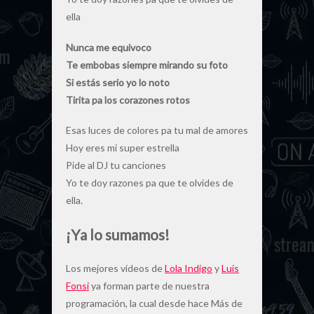
ella
Nunca me equivoco
Te embobas siempre mirando su foto
Si estás serio yo lo noto
Tirita pa los corazones rotos
Esas luces de colores pa tu mal de amores
Hoy eres mi super estrella
Pide al DJ tu canciones
Yo te doy razones pa que te olvides de
ella.
¡Ya lo sumamos!
Los mejores videos de
Lola Indigo
y
Luis
Fonsi
ya forman parte de nuestra
programación, la cual desde hace Más de