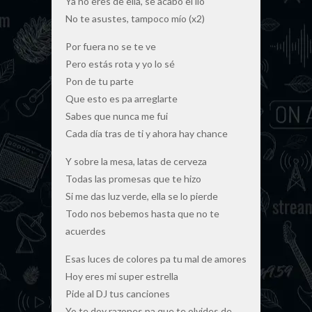
Ya no eres de ella, se acabó el lio
No te asustes, tampoco mío (x2)
Por fuera no se te ve
Pero estás rota y yo lo sé
Pon de tu parte
Que esto es pa arreglarte
Sabes que nunca me fui
Cada día tras de ti y ahora hay chance
Y sobre la mesa, latas de cerveza
Todas las promesas que te hizo
Si me das luz verde, ella se lo pierde
Todo nos bebemos hasta que no te
acuerdes
Esas luces de colores pa tu mal de amores
Hoy eres mi super estrella
Pide al DJ tus canciones
Yo te doy razones pa que te olvides de