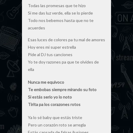
Todas las promesas que te hizo
Si me das luz verde, ella se lo pierde
Todo nos bebemos hasta que no te
acuerdes
Esas luces de colores pa tu mal de amores
Hoy eres mi super estrella
Pide al DJ tus canciones
Yo te doy razones pa que te olvides de
ella
Nunca me equivoco
Te embobas siempre mirando su foto
Si estás serio yo lo noto
Tirita pa los corazones rotos
Ya lo sé baby que estás triste
Pero un corazón roto se arregla
Estás cansada de falsas ilusiones