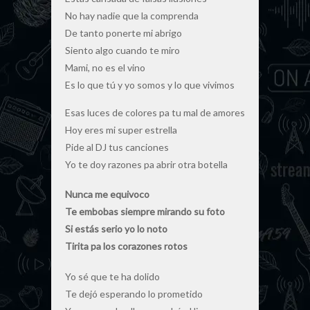
No hay nadie que la comprenda
De tanto ponerte mi abrigo
Siento algo cuando te miro
Mami, no es el vino
Es lo que tú y yo somos y lo que vivimos
Esas luces de colores pa tu mal de amores
Hoy eres mi super estrella
Pide al DJ tus canciones
Yo te doy razones pa abrir otra botella
Nunca me equivoco
Te embobas siempre mirando su foto
Si estás serio yo lo noto
Tirita pa los corazones rotos
Yo sé que te ha dolido
Te dejó esperando lo prometido