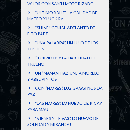
VALOR CON SANTI MOTORIZADO
“ÚLTIMO BAILE”, LA CALIDAD DE
MATEO Y LUCK RA
“SHINE”, GENIAL ADELANTO DE
FITO PÁEZ
“UNA PALABRA”, UN LUJO DE LOS
TIPITOS
“TURR4ZO” Y LA HABILIDAD DE
TRUENO
UN “MANANTIAL” UNE A MORELO
Y ABEL PINTOS
CON “FLORES”, LUZ GAGGI NOS DA
PAZ
“LAS FLORES”, LO NUEVO DE RICKY
PARA MAU
“VIENES Y TE VAS”, LO NUEVO DE
SOLEDAD Y MIRANDA!