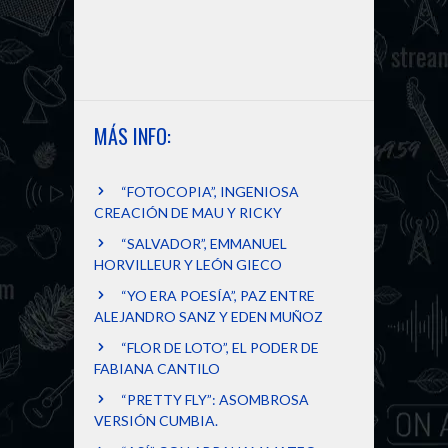
MÁS INFO:
“FOTOCOPIA”, INGENIOSA
CREACIÓN DE MAU Y RICKY
“SALVADOR”, EMMANUEL
HORVILLEUR Y LEÓN GIECO
“YO ERA POESÍA”, PAZ ENTRE
ALEJANDRO SANZ Y EDEN MUÑOZ
“FLOR DE LOTO”, EL PODER DE
FABIANA CANTILO
“PRETTY FLY”: ASOMBROSA
VERSIÓN CUMBIA.