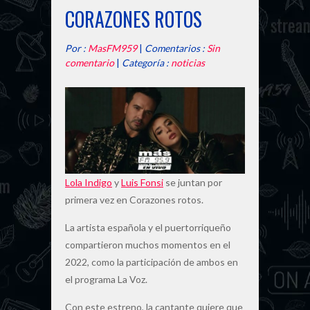
CORAZONES ROTOS
Por :
MasFM959
|
Comentarios :
Sin
comentario
|
Categoría :
noticias
Lola Indigo
y
Luis Fonsi
se juntan por
primera vez en Corazones rotos.
La artista española y el puertorriqueño
compartieron muchos momentos en el
2022, como la participación de ambos en
el programa La Voz.
Con este estreno, la cantante quiere que