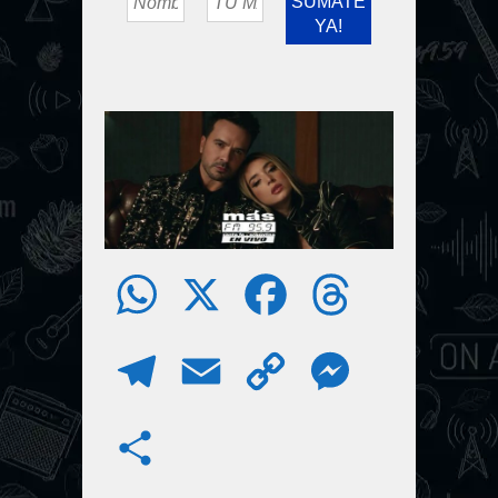
W
X
F
T
h
a
h
T
E
C
M
a
c
r
e
m
o
e
S
t
e
e
l
a
p
s