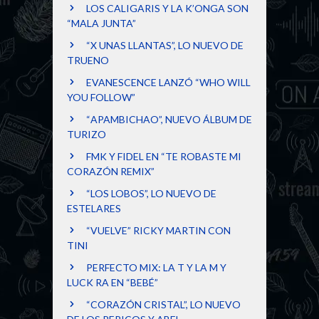
LOS CALIGARIS Y LA K’ONGA SON
“MALA JUNTA”
“X UNAS LLANTAS”, LO NUEVO DE
TRUENO
EVANESCENCE LANZÓ “WHO WILL
YOU FOLLOW”
“APAMBICHAO”, NUEVO ÁLBUM DE
TURIZO
FMK Y FIDEL EN “TE ROBASTE MI
CORAZÓN REMIX”
“LOS LOBOS”, LO NUEVO DE
ESTELARES
“VUELVE” RICKY MARTIN CON
TINI
PERFECTO MIX: LA T Y LA M Y
LUCK RA EN “BEBÉ”
“CORAZÓN CRISTAL”, LO NUEVO