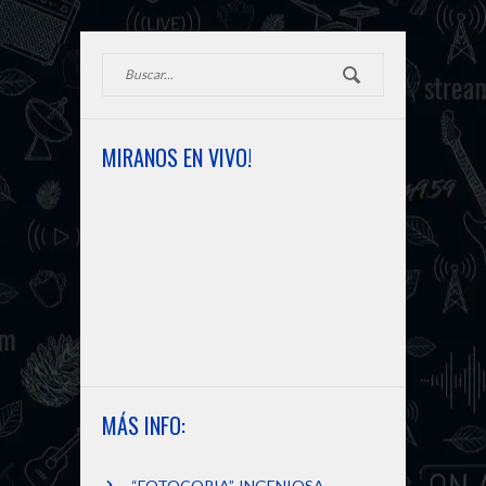
PRÓXIMA NOTICIA
m
k
e
r
MIRANOS EN VIVO!
MÁS INFO:
“FOTOCOPIA”, INGENIOSA