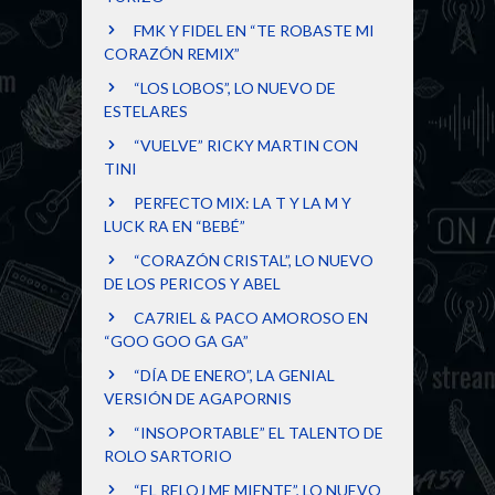
FMK Y FIDEL EN “TE ROBASTE MI
CORAZÓN REMIX”
“LOS LOBOS”, LO NUEVO DE
ESTELARES
“VUELVE” RICKY MARTIN CON
TINI
PERFECTO MIX: LA T Y LA M Y
LUCK RA EN “BEBÉ”
“CORAZÓN CRISTAL”, LO NUEVO
DE LOS PERICOS Y ABEL
CA7RIEL & PACO AMOROSO EN
“GOO GOO GA GA”
“DÍA DE ENERO”, LA GENIAL
VERSIÓN DE AGAPORNIS
“INSOPORTABLE” EL TALENTO DE
ROLO SARTORIO
“EL RELOJ ME MIENTE”, LO NUEVO