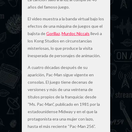
años del famoso juego.
El video muestra a la banda virtual bajo los
efectos de una máquina de juegos que el
bajista de
Gorillaz,
Murdoc Niccals
llevó a
los Kong Studios en circunstancias
misteriosas, lo que produce la visita
inesperada de personajes de animación.
A cuatro décadas después de su
aparición, Pac-Man sigue vigente en
consolas. El juego tiene decenas de
versiones y más de una veintena de
títulos propios de la franquicia: desde
“Ms. Pac-Man”, publicado en 1981 por la
estadounidense Midway y en el que la
protagonista era una mujer con lazo,
hasta el más reciente “Pac-Man 256”.