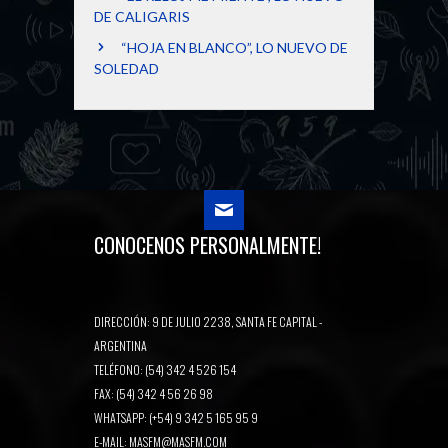
DE CALIGARIS
“HOJA EN BLANCO”, LO NUEVO DE
SOLEDAD
CONOCENOS PERSONALMENTE!
DIRECCIÓN: 9 DE JULIO 2238, SANTA FE CAPITAL -
ARGENTINA
TELÉFONO: (54) 342 4 526 154
FAX: (54) 342 4 56 26 98
WHATSAPP: (+54) 9 342 5 165 95 9
E-MAIL:
MASFM@MASFM.COM