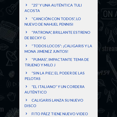
“25” Y UNA AUTÉNTICA TULI
ACOSTA
“CANCIÓN CON TODOS”, LO
NUEVO DE NAHUEL PENNISI
“PATRONA”, BRILLANTE ESTRENO
DE BECKY G
“TODOS LOCOS”: ¡CALIGARIS Y LA
MONA JIMENEZ JUNTOS!
“PUMAS”, IMPACTANTE TEMA DE
TRUENO Y MILO J
“SIN LA PIEL”, EL PODER DE LAS
PELOTAS
“EL ITALIANO” Y UN CORDERA
AUTÉNTICO
CALIGARIS LANZA SU NUEVO
DISCO
FITO PÁEZ TIENE NUEVO VIDEO