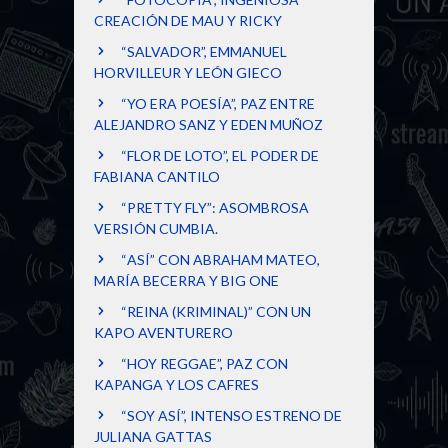
CREACIÓN DE MAU Y RICKY
“SALVADOR”, EMMANUEL
HORVILLEUR Y LEÓN GIECO
“YO ERA POESÍA”, PAZ ENTRE
ALEJANDRO SANZ Y EDEN MUÑOZ
“FLOR DE LOTO”, EL PODER DE
FABIANA CANTILO
“PRETTY FLY”: ASOMBROSA
VERSIÓN CUMBIA.
“ASÍ” CON ABRAHAM MATEO,
MARÍA BECERRA Y BIG ONE
“REINA (KRIMINAL)” CON UN
KAPO AVENTURERO
“HOY REGGAE”, PAZ CON
KAPANGA Y LOS CAFRES
“SOY ASÍ”, INTENSO ESTRENO DE
JULIANA GATTAS