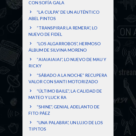
CON SOFÍA GALA
“LA CULPA” DE UN AUTÉNTICO
ABEL PINTOS
“TRANSPIRAR LA REMERA”, LO
NUEVO DE FIDEL
“LOS ALGARROBOS”, HERMOSO
ÁLBUM DE SILVINA MORENO
“AIAIAIAIAI”, LO NUEVO DE MAU Y
RICKY
“SÁBADO A LA NOCHE” RECUPERA
VALOR CON SANTI MOTORIZADO
“ÚLTIMO BAILE”, LA CALIDAD DE
MATEO Y LUCK RA
“SHINE”, GENIAL ADELANTO DE
FITO PÁEZ
“UNA PALABRA”, UN LUJO DE LOS
TIPITOS