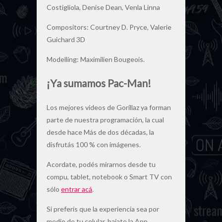
Costigliola, Denise Dean, Venla Linna
Compositors: Courtney D. Pryce, Valerie
Guichard 3D
Modelling: Maximilien Bougeois
.
¡Ya sumamos Pac-Man!
Los mejores videos de Gorillaz ya forman
parte de nuestra programación, la cual
desde hace Más de dos décadas, la
disfrutás 100 % con imágenes.
Acordate, podés mirarnos desde tu
compu, tablet, notebook o Smart TV con
sólo
entrar acá
.
Si preferís que la experiencia sea por
medio de tu celular, bajate la App