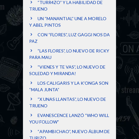
“TURR4ZO” Y LA HABILIDAD DE
TRUENO
UN “MANANTIAL” UNE A MORELO
Y ABEL PINTOS
CON “FLORES”, LUZ GAGGI NOS DA
PAZ
“LAS FLORES”, LO NUEVO DE RICKY
PARA MAU
“VIENES Y TE VAS”, LO NUEVO DE
SOLEDAD Y MIRANDA!
LOS CALIGARIS Y LA K’ONGA SON
“MALA JUNTA”
“X UNAS LLANTAS”, LO NUEVO DE
TRUENO
EVANESCENCE LANZÓ “WHO WILL
YOU FOLLOW”
“APAMBICHAO”, NUEVO ÁLBUM DE
TURIZO