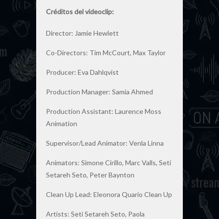
Créditos del videoclip:
Director: Jamie Hewlett
Co-Directors: Tim McCourt, Max Taylor
Producer: Eva Dahlqvist
Production Manager: Samia Ahmed
Production Assistant: Laurence Moss
Animation
Supervisor/Lead Animator: Venla Linna
Animators: Simone Cirillo, Marc Valls, Seti
Setareh Seto, Peter Baynton
Clean Up Lead: Eleonora Quario Clean Up
Artists: Seti Setareh Seto, Paola