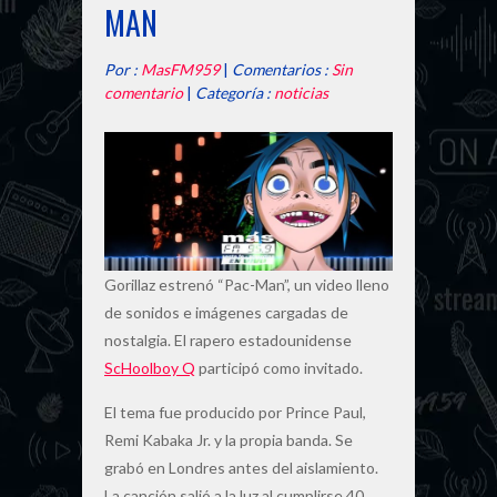
MAN
Por :
MasFM959
|
Comentarios :
Sin
comentario
|
Categoría :
noticias
Gorillaz estrenó “Pac-Man”, un video lleno
de sonidos e imágenes cargadas de
nostalgia. El rapero estadounidense
ScHoolboy Q
participó como invitado.
El tema fue producido por Prince Paul,
Remi Kabaka Jr. y la propia banda. Se
grabó en Londres antes del aislamiento.
La canción salió a la luz al cumplirse 40