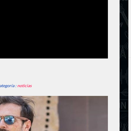
ategoría :
noticias