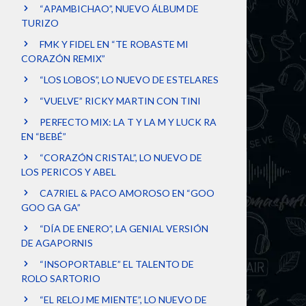
“APAMBICHAO”, NUEVO ÁLBUM DE
TURIZO
FMK Y FIDEL EN “TE ROBASTE MI
CORAZÓN REMIX”
“LOS LOBOS”, LO NUEVO DE ESTELARES
“VUELVE” RICKY MARTIN CON TINI
PERFECTO MIX: LA T Y LA M Y LUCK RA
EN “BEBÉ”
“CORAZÓN CRISTAL”, LO NUEVO DE
LOS PERICOS Y ABEL
CA7RIEL & PACO AMOROSO EN “GOO
GOO GA GA”
“DÍA DE ENERO”, LA GENIAL VERSIÓN
DE AGAPORNIS
“INSOPORTABLE” EL TALENTO DE
ROLO SARTORIO
“EL RELOJ ME MIENTE”, LO NUEVO DE