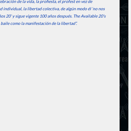
bración de la vida, la profiesta, el profest en vez de
 individual, la libertad colectiva, de algún modo él ‘no nos
ños 20’ y sigue vigente 100 años después. The Available 20’s
l baile como la manifestación de la libertad”.