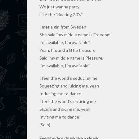
We just wanna party
Like the ¨Roaring 20´s¨.
I met a girl from Sweden
She said ¨my middle name is Freedom,
I´m available, I´m available¨.
Yeah, I found a little treasure
Said ¨my middle name is Pleasure,
I´m available, I´m available¨.
I feel the world’s seducing me
Squeezing and juicing me, yeah
Inducing me to dance.
I feel the world´s enticing me
Slicing and dicing me, yeah
Inviting me to dance!
(Solo)
Everybody´s drunk like a skunk