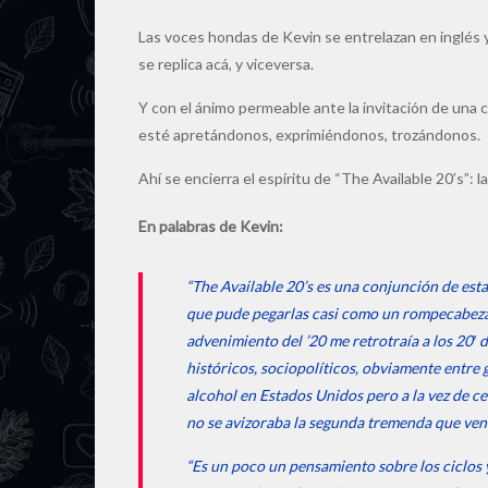
Las voces hondas de Kevin se entrelazan en inglés y r
se replica acá, y viceversa.
Y con el ánimo permeable ante la invitación de una 
esté apretándonos, exprimiéndonos, trozándonos.
Ahí se encierra el espíritu de “The Available 20’s”: 
En palabras de Kevin:
“The Available 20’s es una conjunción de est
que pude pegarlas casi como un rompecabeza
advenimiento del ’20 me retrotraía a los 20′ d
históricos, sociopolíticos, obviamente entre
alcohol en Estados Unidos pero a la vez de ce
no se avizoraba la segunda tremenda que vend
“Es un poco un pensamiento sobre los ciclos y 