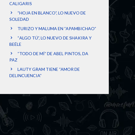
CALIGARIS
“HOJA EN BLANCO”, LO NUEVO DE
SOLEDAD
TURIZO Y MALUMA EN “APAMBICHAO”
“ALGO TÚ”, LO NUEVO DE SHAKIRA Y
BEÉLE
“TODO DE MÍ” DE ABEL PINTOS, DA
PAZ
LAUTY GRAM TIENE “AMOR DE
DELINCUENCIA”