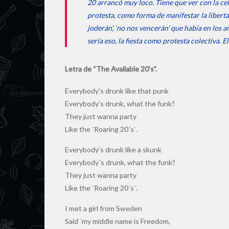
20 arrancó muy loco. Tiene que ver con la cele
protesta, como forma de manifestar la libertad
joderán’, ‘no nos vencerán’ que había en los a
sería eso, la fiesta como protesta colectiva. E
Letra de “The Available 20’s”.
Everybody’s drunk like that punk
Everybody’s drunk, what the funk?
They just wanna party
Like the ¨Roaring 20´s¨.
Everybody’s drunk like a skunk
Everybody´s drunk, what the funk?
They just wanna party
Like the ¨Roaring 20´s¨.
I met a girl from Sweden
Said ¨my middle name is Freedom,