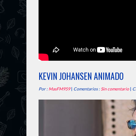
KEVIN JOHANSEN ANIMADO
Por :
MasFM959
|
Comentarios :
Sin comentario
|
C