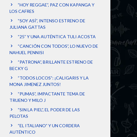
“HOY REGGAE”, PAZ CON KAPANGA Y
LOS CAFRES
“SOY ASÍ”, INTENSO ESTRENO DE
JULIANA GATTAS
“25” Y UNA AUTÉNTICA TULI ACOSTA
“CANCIÓN CON TODOS”, LO NUEVO DE
NAHUEL PENNISI
“PATRONA”, BRILLANTE ESTRENO DE
BECKY G
“TODOS LOCOS”: ¡CALIGARIS Y LA
MONA JIMENEZ JUNTOS!
“PUMAS”, IMPACTANTE TEMA DE
TRUENO Y MILO J
“SIN LA PIEL”, EL PODER DE LAS
PELOTAS
“EL ITALIANO” Y UN CORDERA
AUTÉNTICO