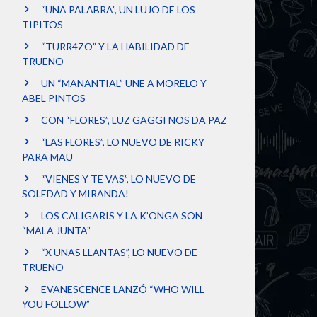
“UNA PALABRA”, UN LUJO DE LOS
TIPITOS
“TURR4ZO” Y LA HABILIDAD DE
TRUENO
UN “MANANTIAL” UNE A MORELO Y
ABEL PINTOS
CON “FLORES”, LUZ GAGGI NOS DA PAZ
“LAS FLORES”, LO NUEVO DE RICKY
PARA MAU
“VIENES Y TE VAS”, LO NUEVO DE
SOLEDAD Y MIRANDA!
LOS CALIGARIS Y LA K’ONGA SON
“MALA JUNTA”
“X UNAS LLANTAS”, LO NUEVO DE
TRUENO
EVANESCENCE LANZÓ “WHO WILL
YOU FOLLOW”