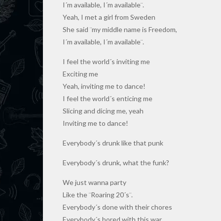
I´m available, I´m available¨.
Yeah, I met a girl from Sweden
She said ¨my middle name is Freedom,
I´m available, I´m available¨.
I feel the world´s inviting me
Exciting me
Yeah, inviting me to dance!
I feel the world´s enticing me
Slicing and dicing me, yeah
Inviting me to dance!
Everybody´s drunk like that punk
Everybody´s drunk, what the funk?
We just wanna party
Like the ¨Roaring 20´s¨.
Everybody´s done with their chores
Everybody´s bored with this war