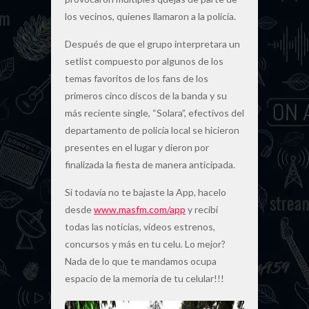
los vecinos, quienes llamaron a la policía.
Después de que el grupo interpretara un
setlist compuesto por algunos de los
temas favoritos de los fans de los
primeros cinco discos de la banda y su
más reciente single, “Solara”, efectivos del
departamento de policía local se hicieron
presentes en el lugar y dieron por
finalizada la fiesta de manera anticipada.
Si todavía no te bajaste la App, hacelo
desde
www.masfm.com/app
y recibí
todas las noticias, videos estrenos,
concursos y más en tu celu. Lo mejor?
Nada de lo que te mandamos ocupa
espacio de la memoria de tu celular!!!