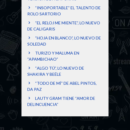
“INSOPORTABLE” EL TALENTO DE
ROLO SARTORIO
“EL RELOJ ME MIENTE”, LO NUEVO
DE CALIGARIS
“HOJA EN BLANCO”, LO NUEVO DE
SOLEDAD
TURIZO Y MALUMA EN
“APAMBICHAO”
“ALGO TÚ”, LO NUEVO DE
SHAKIRA Y BEÉLE
“TODO DE MÍ” DE ABEL PINTOS,
DA PAZ
LAUTY GRAM TIENE “AMOR DE
DELINCUENCIA”