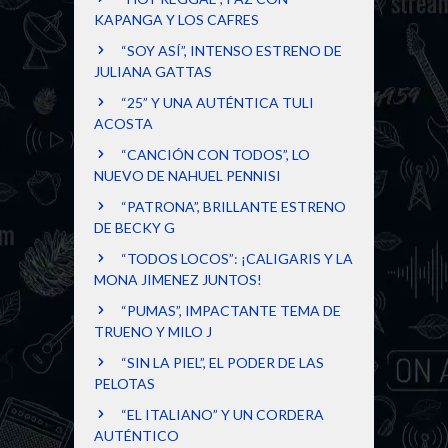
KAPANGA Y LOS CAFRES
“SOY ASÍ”, INTENSO ESTRENO DE
JULIANA GATTAS
“25” Y UNA AUTÉNTICA TULI
ACOSTA
“CANCIÓN CON TODOS”, LO
NUEVO DE NAHUEL PENNISI
“PATRONA”, BRILLANTE ESTRENO
DE BECKY G
“TODOS LOCOS”: ¡CALIGARIS Y LA
MONA JIMENEZ JUNTOS!
“PUMAS”, IMPACTANTE TEMA DE
TRUENO Y MILO J
“SIN LA PIEL”, EL PODER DE LAS
PELOTAS
“EL ITALIANO” Y UN CORDERA
AUTÉNTICO