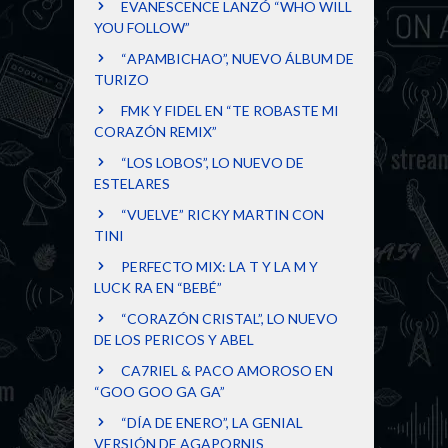
EVANESCENCE LANZÓ “WHO WILL
YOU FOLLOW”
“APAMBICHAO”, NUEVO ÁLBUM DE
TURIZO
FMK Y FIDEL EN “TE ROBASTE MI
CORAZÓN REMIX”
“LOS LOBOS”, LO NUEVO DE
ESTELARES
“VUELVE” RICKY MARTIN CON
TINI
PERFECTO MIX: LA T Y LA M Y
LUCK RA EN “BEBÉ”
“CORAZÓN CRISTAL”, LO NUEVO
DE LOS PERICOS Y ABEL
CA7RIEL & PACO AMOROSO EN
“GOO GOO GA GA”
“DÍA DE ENERO”, LA GENIAL
VERSIÓN DE AGAPORNIS