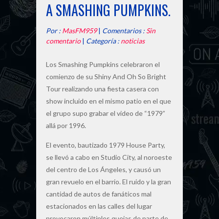
A SMASHING PUMPKINS.
Por :
MasFM959
|
Comentarios :
Sin
comentario
|
Categoría :
noticias
Los Smashing Pumpkins celebraron el
comienzo de su Shiny And Oh So Bright
Tour realizando una fiesta casera con
show incluido en el mismo patio en el que
el grupo supo grabar el video de “1979”
allá por 1996.
El evento, bautizado 1979 House Party,
se llevó a cabo en Studio City, al noroeste
del centro de Los Ángeles, y causó un
gran revuelo en el barrio. El ruido y la gran
cantidad de autos de fanáticos mal
estacionados en las calles del lugar
provocaron múltiples quejas de parte de