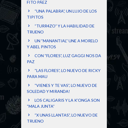
FITO PÁEZ
“UNA PALABRA”, UN LUJO DE LOS
TIPITOS
“TURR4ZO” Y LA HABILIDAD DE
TRUENO
UN “MANANTIAL” UNE A MORELO
Y ABEL PINTOS
CON “FLORES”, LUZ GAGGI NOS DA
PAZ
“LAS FLORES”, LO NUEVO DE RICKY
PARA MAU
“VIENES Y TE VAS”, LO NUEVO DE
SOLEDAD Y MIRANDA!
LOS CALIGARIS Y LA K’ONGA SON
“MALA JUNTA”
“X UNAS LLANTAS”, LO NUEVO DE
TRUENO