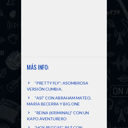
MÁS INFO:
“PRETTY FLY”: ASOMBROSA
VERSIÓN CUMBIA.
“ASÍ” CON ABRAHAM MATEO,
MARÍA BECERRA Y BIG ONE
“REINA (KRIMINAL)” CON UN
KAPO AVENTURERO
“HOY REGGAE”, PAZ CON