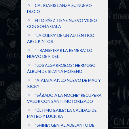
CALIGARIS LANZA SU NUEVO
DISCO
FITO PÁEZ TIENE NUEVO VIDEO
CON SOFÍA GALA
“LA CULPA” DE UN AUTÉNTICO
ABEL PINTOS
“TRANSPIRAR LA REMERA”, LO
NUEVO DE FIDEL
“LOS ALGARROBOS”, HERMOSO
ÁLBUM DE SILVINA MORENO
“AIAIAIAIAI”, LO NUEVO DE MAU Y
RICKY
“SÁBADO A LA NOCHE” RECUPERA
VALOR CON SANTI MOTORIZADO
“ÚLTIMO BAILE”, LA CALIDAD DE
MATEO Y LUCK RA
“SHINE”, GENIAL ADELANTO DE