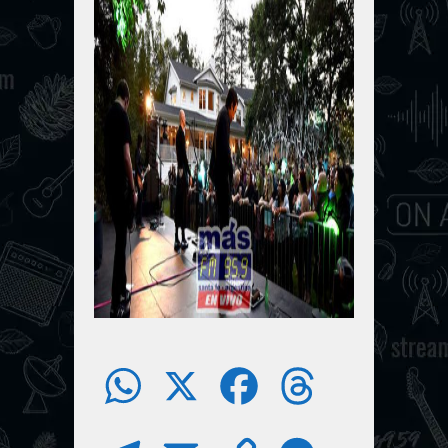
W
X
F
T
h
a
h