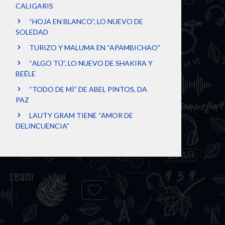
CALIGARIS
“HOJA EN BLANCO”, LO NUEVO DE
SOLEDAD
TURIZO Y MALUMA EN “APAMBICHAO”
“ALGO TÚ”, LO NUEVO DE SHAKIRA Y
BEÉLE
“TODO DE MÍ” DE ABEL PINTOS, DA
PAZ
LAUTY GRAM TIENE “AMOR DE
DELINCUENCIA”