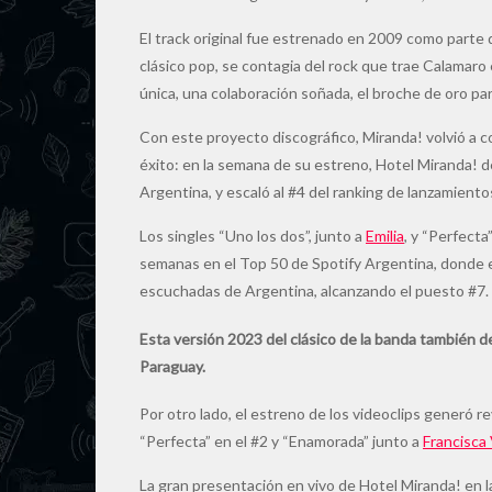
El track original fue estrenado en 2009 como parte
clásico pop, se contagia del rock que trae Calamaro
única, una colaboración soñada, el broche de oro pa
Con este proyecto discográfico, Miranda! volvió a c
éxito: en la semana de su estreno, Hotel Miranda! 
Argentina, y escaló al #4 del ranking de lanzamiento
Los singles “Uno los dos”, junto a
Emilia
, y “Perfecta
semanas en el Top 50 de Spotify Argentina, donde 
escuchadas de Argentina, alcanzando el puesto #7.
Esta versión 2023 del clásico de la banda también d
Paraguay.
Por otro lado, el estreno de los videoclips generó 
“Perfecta” en el #2 y “Enamorada” junto a
Francisca
La gran presentación en vivo de Hotel Miranda! en la