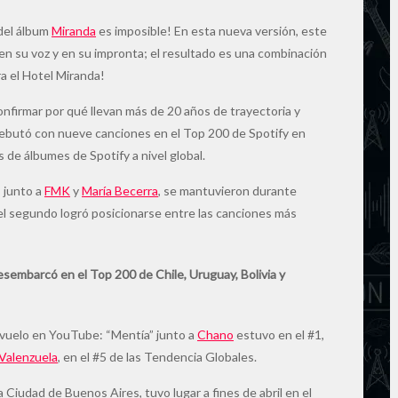
 del álbum
Miranda
es imposible! En esta nueva versión, este
 en su voz y en su impronta; el resultado es una combinación
ra el Hotel Miranda!
onfirmar por qué llevan más de 20 años de trayectoria y
debutó con nueve canciones en el Top 200 de Spotify en
s de álbumes de Spotify a nivel global.
” junto a
FMK
y
María Becerra
, se mantuvieron durante
el segundo logró posicionarse entre las canciones más
esembarcó en el Top 200 de Chile, Uruguay, Bolivia y
revuelo en YouTube: “Mentía” junto a
Chano
estuvo en el #1,
 Valenzuela
, en el #5 de las Tendencia Globales.
 Ciudad de Buenos Aires, tuvo lugar a fines de abril en el