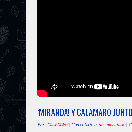
¡MIRANDA! Y CALAMARO JUNTO
Por :
MasFM959
|
Comentarios :
Sin comentario
|
C