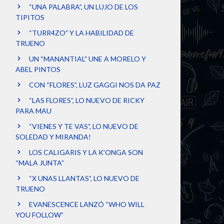
“UNA PALABRA”, UN LUJO DE LOS
TIPITOS
“TURR4ZO” Y LA HABILIDAD DE
TRUENO
UN “MANANTIAL” UNE A MORELO Y
ABEL PINTOS
CON “FLORES”, LUZ GAGGI NOS DA PAZ
“LAS FLORES”, LO NUEVO DE RICKY
PARA MAU
“VIENES Y TE VAS”, LO NUEVO DE
SOLEDAD Y MIRANDA!
LOS CALIGARIS Y LA K’ONGA SON
“MALA JUNTA”
“X UNAS LLANTAS”, LO NUEVO DE
TRUENO
EVANESCENCE LANZÓ “WHO WILL
YOU FOLLOW”