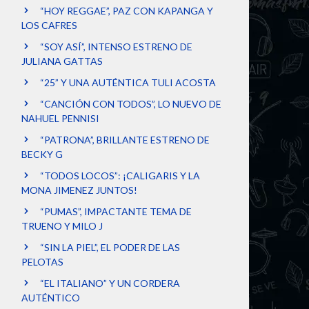
“HOY REGGAE”, PAZ CON KAPANGA Y
LOS CAFRES
“SOY ASÍ”, INTENSO ESTRENO DE
JULIANA GATTAS
“25” Y UNA AUTÉNTICA TULI ACOSTA
“CANCIÓN CON TODOS”, LO NUEVO DE
NAHUEL PENNISI
“PATRONA”, BRILLANTE ESTRENO DE
BECKY G
“TODOS LOCOS”: ¡CALIGARIS Y LA
MONA JIMENEZ JUNTOS!
“PUMAS”, IMPACTANTE TEMA DE
TRUENO Y MILO J
“SIN LA PIEL”, EL PODER DE LAS
PELOTAS
“EL ITALIANO” Y UN CORDERA
AUTÉNTICO