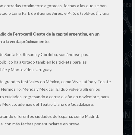
on entradas totalmente agotadas, fechas a las que se han
adio Luna Park de Buenos Aires: el 4, 5, 6 (sold-out) y una
dio de Ferrocarril Oeste de la capital argentina, en un
án a la venta próximamente.
s de Santa Fe, Rosario y Córdoba, sumándose para
úblico ha agotado también los tickets para las
hile y Montevideo, Uruguay.
 de grandes festivales en México, como Vive Latino y Tecate
ermosillo, Mérida y Mexicali. El dúo volverá allí en los
tro cuidades, regresando a cerrar el año en noviembre, para
de México, además del Teatro Diana de Guadalajara.
visitando diferentes ciudades de España, como Madrid,
ida, con más fechas por anunciarse en breve.