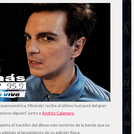
Hispanoamérica, Miranda! recibe al último huésped del gran
erioso alguien” junto a
Andrés Calamaro
.
pleta el tracklist del álbum más reciente de la banda que es
además el lanzamiento de su edición física.