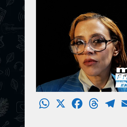
W
X
F
T
T
h
a
h
e