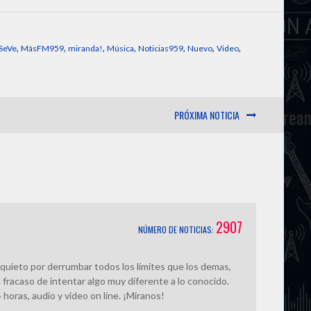
a
p
s
a
i
y
s
r
,
,
,
,
,
,
,
SeVe
MásFM959
miranda!
Música
Noticias959
Nuevo
Video
l
L
e
e
PRÓXIMA NOTICIA
i
n
n
g
k
e
r
2907
NÚMERO DE NOTICIAS:
quieto por derrumbar todos los límites que los demas,
 fracaso de intentar algo muy diferente a lo conocido.
horas, audio y video on line. ¡Miranos!