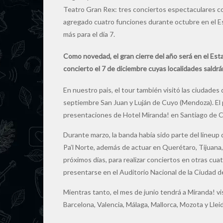
Teatro Gran Rex: tres conciertos espectaculares c
agregado cuatro funciones durante octubre en el Est
más para el día 7.
Como novedad, el gran cierre del año será en el Esta
concierto el 7 de diciembre cuyas localidades saldr
En nuestro pais, el tour también visitó las ciudade
septiembre San Juan y Luján de Cuyo (Mendoza). El p
presentaciones de Hotel Miranda! en Santiago de C
Durante marzo, la banda había sido parte del lineup
Pa’l Norte, además de actuar en Querétaro, Tijuana, H
próximos días, para realizar conciertos en otras cua
presentarse en el Auditorio Nacional de la Ciudad 
Mientras tanto, el mes de junio tendrá a Miranda! 
Barcelona, Valencia, Málaga, Mallorca, Mozota y Lle