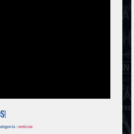
S!
ategoría :
noticias