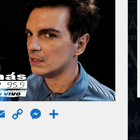
E
C
M
S
m
o
e
h