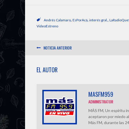
a
c
r
l
t
e
e
e
,
,
,
Andrés Calamaro
EsPorAcá
interés gral.
LaRadioQue
VideoEstreno
s
b
a
g
NOTICIA ANTERIOR
A
o
d
r
p
o
s
a
EL AUTOR
p
k
m
MASFM959
ADMINISTRATOR
MÁS FM, Un espíritu in
aceptaron por miedo al
Más FM, durante las 24 