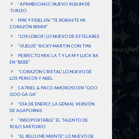
“APAMBICHAO”, NUEVO ÁLBUM DE
TURIZO
FMK Y FIDEL EN “TE ROBASTE MI
CORAZÓN REMIX”
“LOS LOBOS”, LO NUEVO DE ESTELARES
“VUELVE” RICKY MARTIN CON TINI
PERFECTO MIX: LA T Y LA M Y LUCK RA
EN “BEBÉ”
“CORAZÓN CRISTAL”, LO NUEVO DE
LOS PERICOS Y ABEL
CA7RIEL & PACO AMOROSO EN “GOO
GOO GA GA”
“DÍA DE ENERO”, LA GENIAL VERSIÓN
DE AGAPORNIS
“INSOPORTABLE” EL TALENTO DE
ROLO SARTORIO
“EL RELOJ ME MIENTE”, LO NUEVO DE